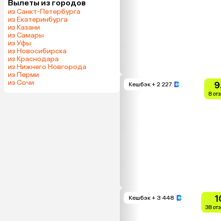
Вылеты из городов
из Санкт-Петербурга
из Екатеринбурга
из Казани
из Самары
из Уфы
из Новосибирска
из Краснодара
из Нижнего Новгорода
из Перми
из Сочи
9
Кешбэк
+ 2 227
8 от
1
Кешбэк
+ 3 448
38 от