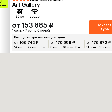
0
Art Gallery
зывов
29 км
везде
от 153 685 ₽
Показат
туры
1 сент. - 7 сент., 6 ночей
Выгодные туры на соседние даты
от 166 742 ₽
от 170 958 ₽
от 176 872 ₽
14 сент. - 22 сент., 8 н.
8 сент. - 16 сент., 8 н.
11 сент. - 19 сент.,