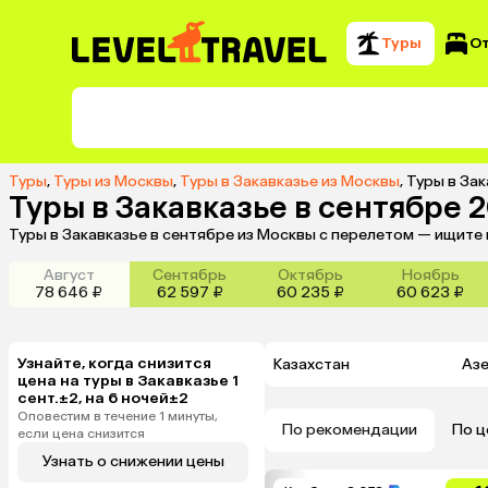
Туры
О
Туры
,
Туры из Москвы
,
Туры в Закавказье из Москвы
,
Туры в Зак
Туры в Закавказье в сентябре 
Туры в Закавказье в сентябре из Москвы с перелетом — ищите
Август
Сентябрь
Октябрь
Ноябрь
78 646 ₽
62 597 ₽
60 235 ₽
60 623 ₽
Узнайте, когда снизится
Казахстан
Аз
цена на туры в Закавказье 1
сент.±2, на 6 ночей±2
Оповестим в течение 1 минуты,
По рекомендации
По ц
если цена снизится
Узнать о снижении цены