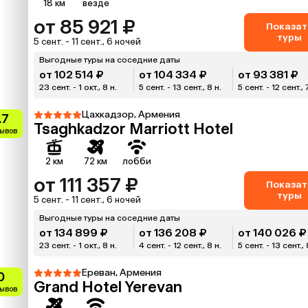
18 км
везде
от 85 921 ₽
Показат
туры
5 сент. - 11 сент., 6 ночей
Выгодные туры на соседние даты
от 102 514 ₽
от 104 334 ₽
от 93 381 ₽
23 сент. - 1 окт., 8 н.
5 сент. - 13 сент., 8 н.
5 сент. - 12 сент., 
Цахкадзор, Армения
.7
Tsaghkadzor Marriott Hotel
зывов
2 км
72 км
лобби
от 111 357 ₽
Показат
туры
5 сент. - 11 сент., 6 ночей
Выгодные туры на соседние даты
от 134 899 ₽
от 136 208 ₽
от 140 026 ₽
23 сент. - 1 окт., 8 н.
4 сент. - 12 сент., 8 н.
5 сент. - 13 сент., 
Ереван, Армения
0
Grand Hotel Yerevan
зывов