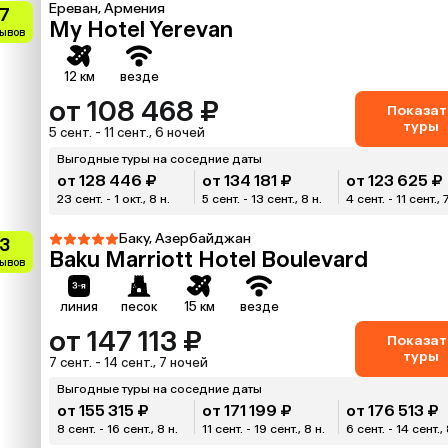
Ереван, Армения
.7
My Hotel Yerevan
зывов
12 км
везде
от 108 468 ₽
Показат
туры
5 сент. - 11 сент., 6 ночей
Выгодные туры на соседние даты
от 128 446 ₽
от 134 181 ₽
от 123 625 ₽
23 сент. - 1 окт., 8 н.
5 сент. - 13 сент., 8 н.
4 сент. - 11 сент., 7
Баку, Азербайджан
.3
Baku Marriott Hotel Boulevard
зывов
линия
песок
15 км
везде
от 147 113 ₽
Показат
туры
7 сент. - 14 сент., 7 ночей
Выгодные туры на соседние даты
от 155 315 ₽
от 171 199 ₽
от 176 513 ₽
8 сент. - 16 сент., 8 н.
11 сент. - 19 сент., 8 н.
6 сент. - 14 сент., 