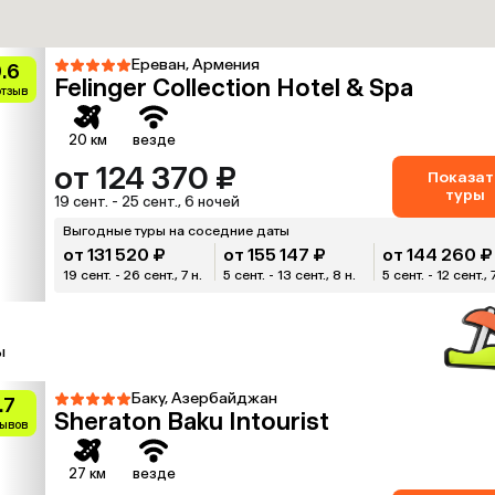
Ереван, Армения
.6
Felinger Collection Hotel & Spa
отзыв
20 км
везде
от 124 370 ₽
Показат
туры
19 сент. - 25 сент., 6 ночей
Выгодные туры на соседние даты
от 131 520 ₽
от 155 147 ₽
от 144 260 ₽
19 сент. - 26 сент., 7 н.
5 сент. - 13 сент., 8 н.
5 сент. - 12 сент., 
ы
Баку, Азербайджан
.7
Sheraton Baku Intourist
зывов
27 км
везде