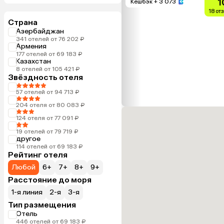
1
Кешбэк
+ 3 073
18 от
Страна
Азербайджан
341 отелей от 76 202 ₽
Армения
177 отелей от 69 183 ₽
Казахстан
8 отелей от 105 421 ₽
Звёздность отеля
57 отелей от 94 713 ₽
204 отеля от 80 083 ₽
124 отеля от 77 091 ₽
19 отелей от 79 719 ₽
другое
114 отелей от 69 183 ₽
Рейтинг отеля
Любой
6+
7+
8+
9+
Расстояние до моря
1-я линия
2-я
3-я
Тип размещения
Отель
446 отелей от 69 183 ₽