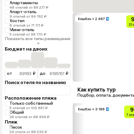
Апартаменты
48 отелей от 88 277 ₽
Апарт-отель
9 отелей от 84 762 ₽
9
Кешбэк
+ 2 487
Хостел
21 
6 отелей от 71 171 ₽
Мини-отель
5 отелей от 98 770 ₽
Показать все типы размещения
Бюджет на двоих
от
₽
до
₽
Поиск отеля по названию
Как купить тур
Подбор, оплата, документ
Расположение пляжа
Только собственный
5 отелей от 105 861 ₽
9
Кешбэк
+ 3 186
Общий
7 от
26 отелей от 88 499 ₽
Пляж
Песок
24 отеля от 88 539 ₽