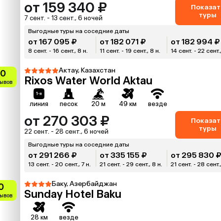
от 159 340 ₽
Показат
туры
7 сент. - 13 сент., 6 ночей
Выгодные туры на соседние даты
от 167 095 ₽
от 182 071 ₽
от 182 994 ₽
8 сент. - 16 сент., 8 н.
11 сент. - 19 сент., 8 н.
14 сент. - 22 сент.,
Актау, Казахстан
.0
Rixos Water World Aktau
зывов
линия
песок
20 м
49 км
везде
от 270 303 ₽
Показат
туры
22 сент. - 28 сент., 6 ночей
Выгодные туры на соседние даты
от 291 266 ₽
от 335 155 ₽
от 295 830 
13 сент. - 20 сент., 7 н.
21 сент. - 29 сент., 8 н.
21 сент. - 28 сент.,
Баку, Азербайджан
0
Sunday Hotel Baku
зывов
28 км
везде