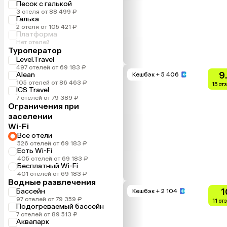
Песок с галькой
3 отеля от 88 499 ₽
Галька
2 отеля от 105 421 ₽
Платформа
Нет отелей
Туроператор
Level.Travel
497 отелей от 69 183 ₽
9
Alean
Кешбэк
+ 5 406
105 отелей от 86 463 ₽
15 от
ICS Travel
7 отелей от 79 389 ₽
Ограничения при
заселении
Wi-Fi
Все отели
526 отелей от 69 183 ₽
Есть Wi-Fi
405 отелей от 69 183 ₽
Бесплатный Wi-Fi
401 отелей от 69 183 ₽
Водные развлечения
1
Бассейн
Кешбэк
+ 2 104
97 отелей от 79 359 ₽
11 от
Подогреваемый бассейн
7 отелей от 89 513 ₽
Аквапарк