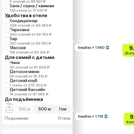
5 отелей от 85 921 ₽
Баня / сауна / хаммам
132 отеля от 77 091 ₽
Удобства в отеле
Кондиционер
336 отелей от 69 183 ₽
Парковка
340 отелей от 69 183 ₽
Бар
307 отелей от 69 183 ₽
9
Массаж
Кешбэк
+ 1 580
116 отелей от 83 124 ₽
25 от
Для семей с детьми
Няня
30 отелей от 81 404 ₽
Детское меню
26 отелей от 74 312 ₽
Детский клуб
1 отель от 270 303 ₽
Детский бассейн
14 отелей от 87 369 ₽
До подъёмника
100 м
500 м
1 км
9
Кешбэк
+ 1 718
Подъемник
Отель
9 от