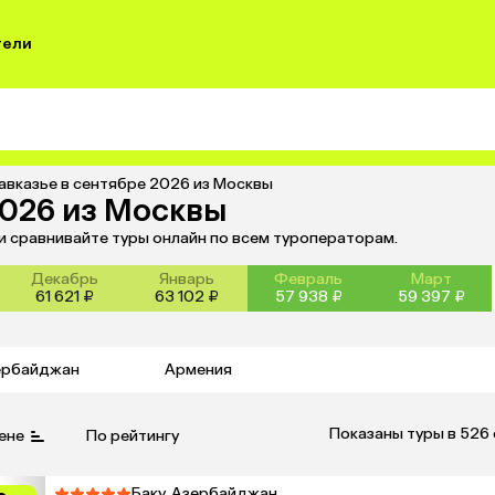
тели
авказье в сентябре 2026 из Москвы
2026 из Москвы
 и сравнивайте туры онлайн по всем туроператорам.
Декабрь
Январь
Февраль
Март
61 621 ₽
63 102 ₽
57 938 ₽
59 397 ₽
ербайджан
Армения
Показаны туры в 526
ене
По рейтингу
Баку, Азербайджан