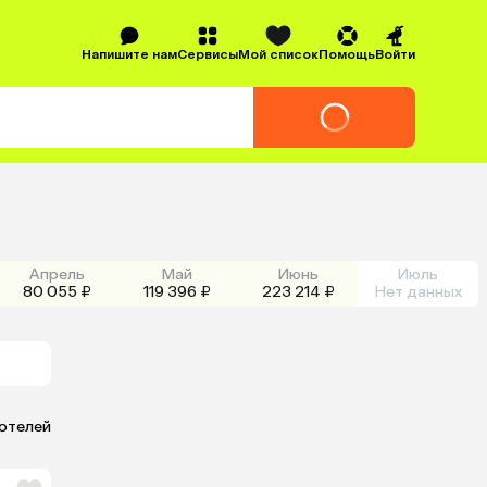
Напишите нам
Сервисы
Мой список
Помощь
Войти
Апрель
Май
Июнь
Июль
80 055 ₽
119 396 ₽
223 214 ₽
Нет данных
 отелей