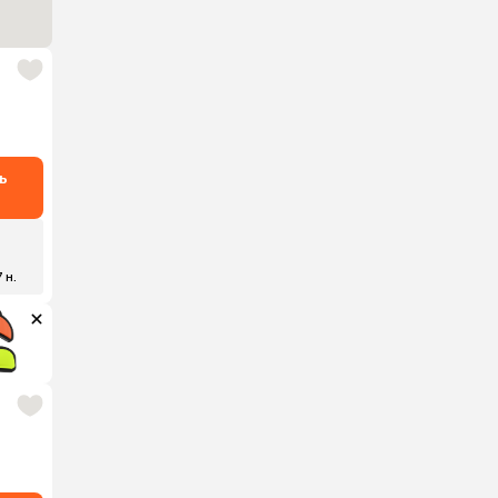
ь
7 н.