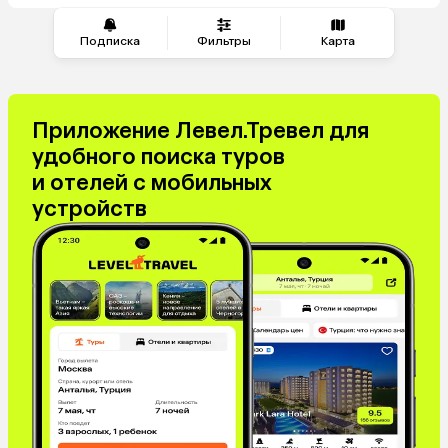
Сербия
Марокко
Катар
Кипр
Подписка
Фильтры
Карта
Южная Корея
Малайзия
Оман
Филиппины
Киргизия
Иордания
Приложение Левел.Тревел для
Израиль
Гонконг
удобного поиска туров
Венесуэла
Саудовская Аравия
и отелей с мобильных
Бахрейн
Куба
устройств
Греция
Таджикистан
Италия
Испания
Венгрия
Болгария