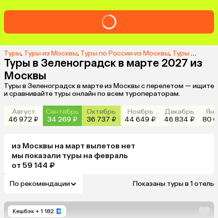
Туры
,
Туры из Москвы
,
Туры по России из Москвы
,
Туры в Зеленоградск из Москвы
Туры в Зеленоградск в марте 2027 из
Москвы
Туры в Зеленоградск в марте из Москвы с перелетом — ищите
и сравнивайте туры онлайн по всем туроператорам.
Август
Сентябрь
Октябрь
Ноябрь
Декабрь
Янв
46 972 ₽
34 269 ₽
36 737 ₽
44 649 ₽
46 834 ₽
80 0
из
Москвы
на март
вылетов нет
мы показали туры
на
февраль
от 59 144 ₽
По рекомендации
Показаны туры в 1 отель
Кешбэк
+ 1 182