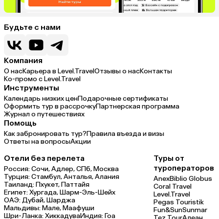
Будьте с нами
Компания
О нас
Карьера в Level.Travel
Отзывы о нас
Контакты
Ко-промо с Level.Travel
Инструменты
Календарь низких цен
Подарочные сертификаты
Оформить тур в рассрочку
Партнерская программа
Журнал о путешествиях
Помощь
Как забронировать тур?
Правила въезда и визы
Ответы на вопросы
Акции
Отели без перелета
Туры от
туроператоров
Россия:
Сочи,
Адлер,
СПб,
Москва
Турция:
Стамбул,
Анталья,
Алания
Anex
Biblio Globus
Таиланд:
Пхукет,
Паттайя
Coral Travel
Египет:
Хургада,
Шарм-Эль-Шейх
Level.Travel
ОАЭ:
Дубай,
Шарджа
Pegas Touristik
Мальдивы:
Мале,
Маафуши
Fun&Sun
Sunmar
Шри-Ланка:
Хиккадува
Индия:
Гоа
Tez Tour
Алеан