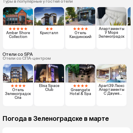
Туры в популярные у гостей отели
★
★
★
★
★
★
★
★
★
★
★
Апартаменты
У Моря
Amber Shore
Кристалл
Отель
Зеленоградск
Collection
Кандинский
Отели со SPA
Отели со СПА‑центром
★
★
★
★
★
★
★
★
Elisa Space
Apart39 Люкс
Club
Апартаменты
Отель
Greengate
С Двумя
Зеленоградск
Hotel & Spa
Спальнями В
Спа
Зеленоградск
е
Погода в Зеленоградске в марте