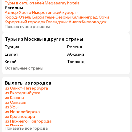
Туры в сеть отелей Megasaray hotels
Регионы
Адлер
·
Хоста
·
Имеретинский курорт
·
Город-Отель Бархатные Сезоны
·
Калининград
·
Сочи
·
Курортный городок
·
Геленджик
·
Анапа
·
Кисловодск
·
Показать все регионы
Туры из Москвы в другие страны
Турция
Россия
Египет
Абхазия
Китай
Таиланд
Остальные страны
Вьетнам
ОАЭ
Мальдивы
Тунис
Вылеты из городов
Грузия
Танзания
из Санкт-Петербурга
Индонезия
Беларусь
из Екатеринбурга
из Казани
Армения
Сейшелы
из Самары
Шри-Ланка
Казахстан
из Уфы
из Новосибирска
Азербайджан
Узбекистан
из Краснодара
Черногория
Маврикий
из Нижнего Новгорода
из Перми
Япония
Индия
Показать все города
из Сочи