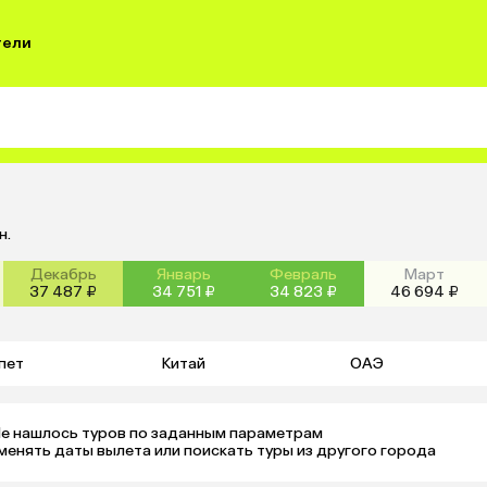
тели
н.
Декабрь
Январь
Февраль
Март
37 487 ₽
34 751 ₽
34 823 ₽
46 694 ₽
пет
Китай
ОАЭ
е нашлось туров по заданным параметрам 

менять даты вылета или поискать туры из другого города