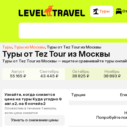
Туры
О
Туры
,
Туры из Москвы
,
Туры от Tez Tour из Москвы
Туры от Tez Tour из Москвы
Туры от Tez Tour из Москвы — ищите и сравнивайте туры онлай
Август
Сентябрь
Октябрь
Ноябрь
55 165 ₽
43 445 ₽
38 825 ₽
38 893 ₽
Узнайте, когда снизится
Турция
Еги
цена на туры Куда угодно 9
авг.±2, на 6 ночей±2
Оповестим в течение 1 минуты,
Н
если цена снизится
 Попробуйте по
Узнать о снижении цены