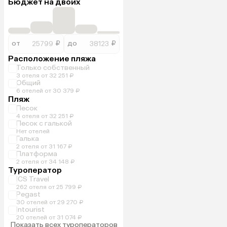
Бюджет на двоих
от
₽
до
₽
Расположение пляжа
Только собственный
3 отеля от 32 251 ₽
Общий
6 отелей от 30 379 ₽
Пляж
Песок
4 отеля от 32 251 ₽
Песок с галькой
Нет отелей
Галька
2 отеля от 31 167 ₽
Платформа
2 отеля от 34 148 ₽
Туроператор
ICS Travel
262 отеля от 25 799 ₽
Pegast
30 отелей от 29 270 ₽
Intourist
20 отелей от 31 074 ₽
Показать всех туроператоров