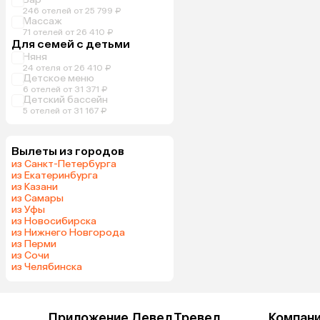
246 отелей от 25 799 ₽
Массаж
71 отелей от 26 410 ₽
Для семей с детьми
Няня
24 отеля от 26 410 ₽
Детское меню
6 отелей от 31 371 ₽
Детский бассейн
5 отелей от 31 167 ₽
Вылеты из городов
из Санкт-Петербурга
из Екатеринбурга
из Казани
из Самары
из Уфы
из Новосибирска
из Нижнего Новгорода
из Перми
из Сочи
из Челябинска
Приложение Левел.Тревел
Компан