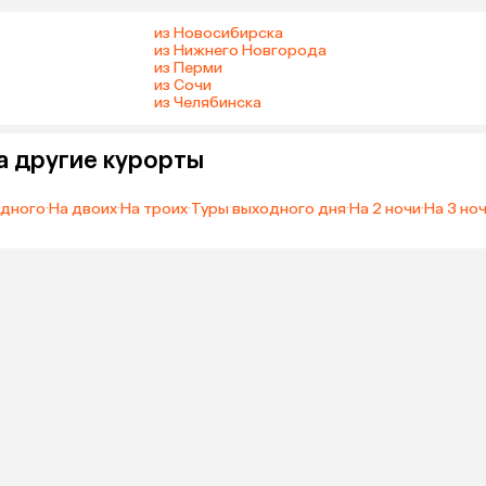
из Новосибирска
из Нижнего Новгорода
из Перми
из Сочи
из Челябинска
а другие курорты
одного
·
На двоих
·
На троих
·
Туры выходного дня
·
На 2 ночи
·
На 3 но