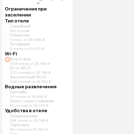
Ограничения при
заселении
Тип отеля
Семейный
Нет отелей
Романтик
1 отель от 38 088 ₽
Активный
3 отеля от 29 270 ₽
Wi-Fi
Все отели
304 отеля от 25 799 ₽
Есть Wi-Fi
270 отелей от 25 799 ₽
Бесплатный Wi-Fi
246 отелей от 25 952 ₽
Водные развлечения
Бассейн
34 отеля от 29 845 ₽
Баня / сауна / хаммам
85 отелей от 26 410 ₽
Удобства в отеле
Кондиционер
284 отеля от 25 799 ₽
Парковка
162 отеля от 25 799 ₽
Бар