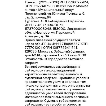
Тревел» (2011 - 2026) ИНН 7716697924,
ОГРН 1117746723808 123056, г. Москва,
вн.тер.г. Муниципальный округ
Пресненский, ул. Юлиуса Фучика, д.6,
стр.2, помещ.6Ч
Турагент: ООО «Академия Сервиса»
ИНН 3702175896, ОГРН
1173702008248, 153000, Ивановская
обл., г. Иваново, ул. Парижской
Коммуны, д. ЗА
Прием платежей осуществляется
через АО «ПРЦ» ИНН 7718696387, КПП
771701001, ОГРН 1087746411741,
129085, Москва г, Звёздный бульвар,
дом № 19, строение 1, эт. 10, пом. 1009
Стоимость ПО предоставляется по
запросу
Вся информация, размещённая на
сайте, носит информационный
характер и не является рекламой и
публичной офертой. Правила и условия
предоставления услуг в отелях, в том
числе концепция питания, описанные на
сайте, могут изменяться по решению
администрации отелей. Копирование
материалов без письменного согласия
запрещено. Сумма, отображаемая на
сайте, включает в себя стоимость