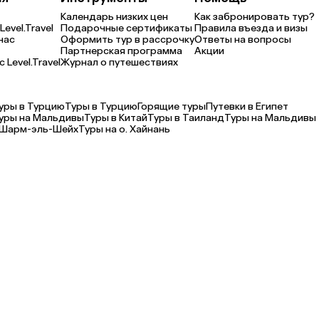
Календарь низких цен
Как забронировать тур?
Level.Travel
Подарочные сертификаты
Правила въезда и визы
нас
Оформить тур в рассрочку
Ответы на вопросы
Партнерская программа
Акции
 Level.Travel
Журнал о путешествиях
уры в Турцию
Туры в Турцию
Горящие туры
Путевки в Египет
уры на Мальдивы
Туры в Китай
Туры в Таиланд
Туры на Мальдивы
 Шарм-эль-Шейх
Туры на о. Хайнань