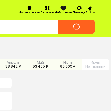
Напишите нам
Сервисы
Мой список
Помощь
Войти
Апрель
Май
Июнь
Июль
88 842 ₽
93 455 ₽
99 960 ₽
Нет данных