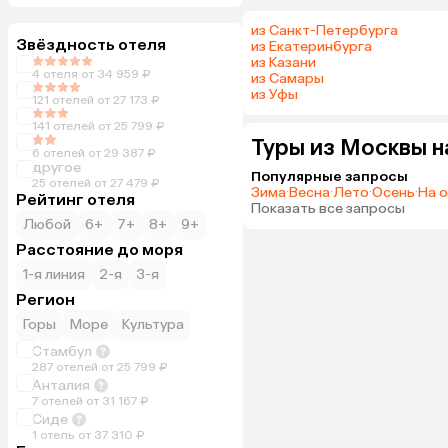
из Санкт-Петербурга
Звёздность отеля
из Екатеринбурга
из Казани
4 отеля от 34 959 ₽
из Самары
из Уфы
121 отелей от 27 173 ₽
141 отелей от 25 799 ₽
Туры из Москвы н
6 отелей от 29 387 ₽
другое
Популярные запросы
25 отелей от 27 479 ₽
Зима
·
Весна
·
Лето
·
Осень
·
На 
Рейтинг отеля
Показать все запросы
Любой
6+
7+
8+
9+
Расстояние до моря
1-я линия
2-я
3-я
Регион
Горы
Море
Культура
Стамбул
287 отелей от 25 799 ₽
Анталия
7 отелей от 31 167 ₽
Сиде
1 отель от 37 310 ₽