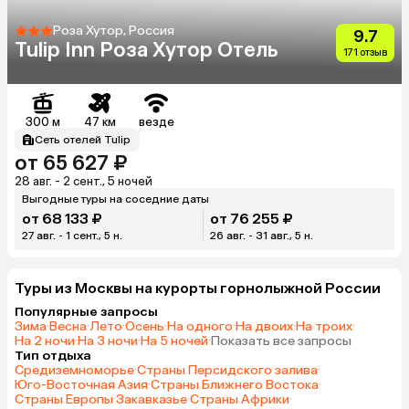
Роза Хутор, Россия
9.7
Tulip Inn Роза Хутор Отель
171 отзыв
300 м
47 км
везде
Сеть отелей Tulip
от 65 627 ₽
28 авг. - 2 сент., 5 ночей
Выгодные туры на соседние даты
от 68 133 ₽
от 76 255 ₽
27 авг. - 1 сент., 5 н.
26 авг. - 31 авг., 5 н.
Туры из Москвы на курорты горнолыжной России
Популярные запросы
Зима
·
Весна
·
Лето
·
Осень
·
На одного
·
На двоих
·
На троих
·
На 2 ночи
·
На 3 ночи
·
На 5 ночей
·
Показать все запросы
Тип отдыха
Средиземноморье
·
Страны Персидского залива
·
Юго-Восточная Азия
·
Страны Ближнего Востока
·
Страны Европы
·
Закавказье
·
Страны Африки
·