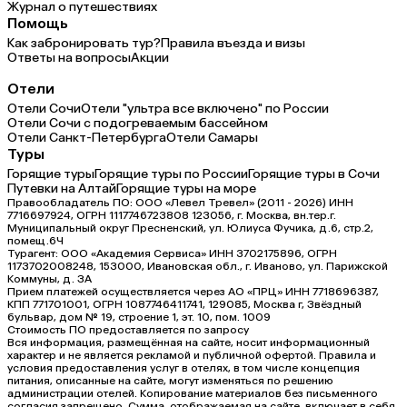
Журнал о путешествиях
Помощь
Как забронировать тур?
Правила въезда и визы
Ответы на вопросы
Акции
Отели
Отели Сочи
Отели "ультра все включено" по России
Отели Сочи с подогреваемым бассейном
Отели Санкт-Петербурга
Отели Самары
Туры
Горящие туры
Горящие туры по России
Горящие туры в Сочи
Путевки на Алтай
Горящие туры на море
Правообладатель ПО: ООО «Левел Тревел» (2011 - 2026) ИНН
7716697924, ОГРН 1117746723808 123056, г. Москва, вн.тер.г.
Муниципальный округ Пресненский, ул. Юлиуса Фучика, д.6, стр.2,
помещ.6Ч
Турагент: ООО «Академия Сервиса» ИНН 3702175896, ОГРН
1173702008248, 153000, Ивановская обл., г. Иваново, ул. Парижской
Коммуны, д. ЗА
Прием платежей осуществляется через АО «ПРЦ» ИНН 7718696387,
КПП 771701001, ОГРН 1087746411741, 129085, Москва г, Звёздный
бульвар, дом № 19, строение 1, эт. 10, пом. 1009
Стоимость ПО предоставляется по запросу
Вся информация, размещённая на сайте, носит информационный
характер и не является рекламой и публичной офертой. Правила и
условия предоставления услуг в отелях, в том числе концепция
питания, описанные на сайте, могут изменяться по решению
администрации отелей. Копирование материалов без письменного
согласия запрещено. Сумма, отображаемая на сайте, включает в себя