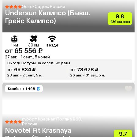
Эсто-Садок, Россия
Undersun Калипсо (Бывш.
9.8
Грейс Калипсо)
436 отзывов
1 км
30 км
везде
от 65 556 ₽
27 авг. - 1 сент., 5 ночей
Выгодные туры на соседние даты
от 65 834 ₽
от 73 678 ₽
28 авг. - 2 сент., 5 н.
26 авг. - 31 авг., 5 н.
Кешбэк
+ 1 468
курорт Красная Поляна 960,
Россия
Novotel Fit Krasnaya
9.7