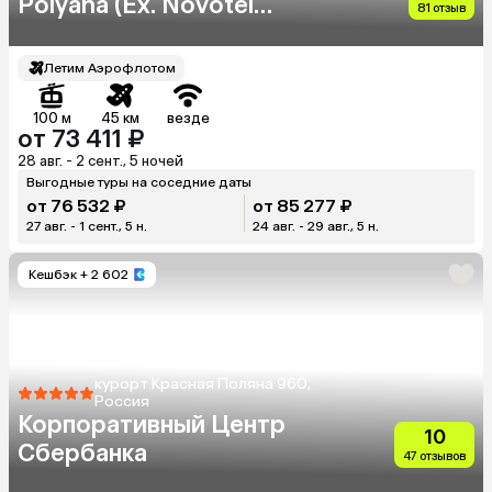
Polyana (Ex. Novotel
81 отзыв
Congress)
Летим Аэрофлотом
100 м
45 км
везде
от 73 411 ₽
28 авг. - 2 сент., 5 ночей
Выгодные туры на соседние даты
от 76 532 ₽
от 85 277 ₽
27 авг. - 1 сент., 5 н.
24 авг. - 29 авг., 5 н.
Кешбэк
+ 2 602
курорт Красная Поляна 960,
Россия
Корпоративный Центр
10
Сбербанка
47 отзывов