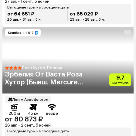
27 авг. - 1 сент., 5 ночей
Выгодные туры на соседние даты
от 64 651 ₽
от 65 029 ₽
26 авг. - 31 авг., 5 н.
23 авг. - 28 авг., 5 н.
Кешбэк
+ 1 617
Роза Хутор, Россия
Эрбелия От Васта Роза
9.7
Хутор (Бывш. Mercure
133 отзыва
Rosa Khutor)
Летим Аэрофлотом
200 м
45 км
везде
от 80 873 ₽
28 авг. - 2 сент., 5 ночей
Выгодные туры на соседние даты