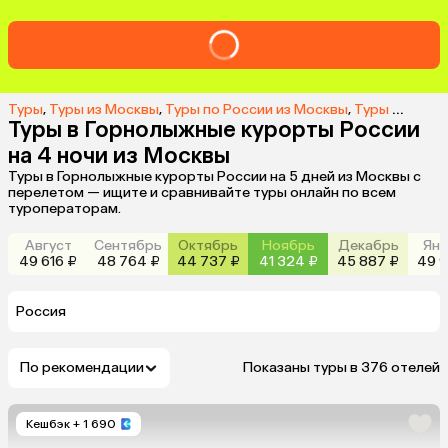
Туры
,
Туры из Москвы
,
Туры по России из Москвы
,
Туры на горнолыжные курорты России из Москвы
Туры в Горнолыжные курорты России
на 4 ночи из Москвы
Туры в Горнолыжные курорты России на 5 дней из Москвы с
перелетом — ищите и сравнивайте туры онлайн по всем
туроператорам.
Август
Сентябрь
Октябрь
Ноябрь
Декабрь
Янв
49 616 ₽
48 764 ₽
44 737 ₽
41 324 ₽
45 887 ₽
49 9
Россия
По рекомендации
Показаны туры в 376 отелей
Кешбэк
+ 1 690