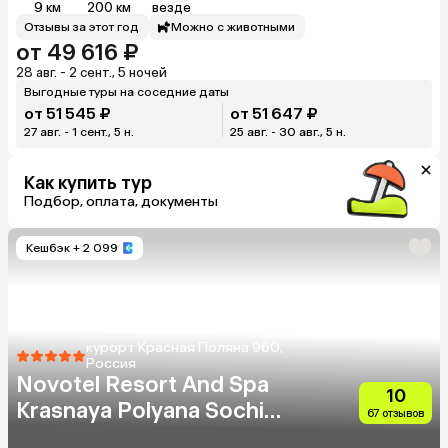
9 км
200 км
везде
Отзывы за этот год
Можно с животными
от 49 616 ₽
28 авг. - 2 сент., 5 ночей
Выгодные туры на соседние даты
от 51 545 ₽
от 51 647 ₽
27 авг. - 1 сент., 5 н.
25 авг. - 30 авг., 5 н.
Как купить тур
Подбор, оплата, документы
Кешбэк
+ 2 099
курорт Красная Поляна 960,
Россия
Novotel Resort And Spa
10
Krasnaya Polyana Sochi
67 отзывов
(Бывш. Горки Отель)