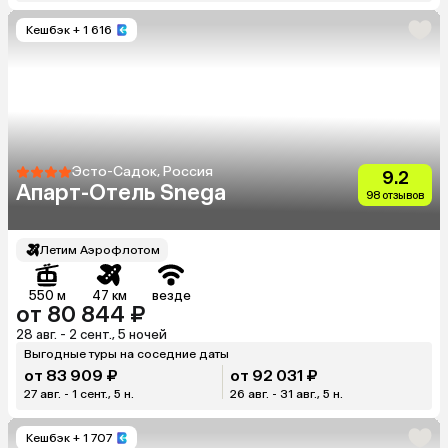
Кешбэк
+ 1 616
Эсто-Садок, Россия
9.2
Апарт-Отель Snega
98 отзывов
Летим Аэрофлотом
550 м
47 км
везде
от 80 844 ₽
28 авг. - 2 сент., 5 ночей
Выгодные туры на соседние даты
от 83 909 ₽
от 92 031 ₽
27 авг. - 1 сент., 5 н.
26 авг. - 31 авг., 5 н.
Кешбэк
+ 1 707