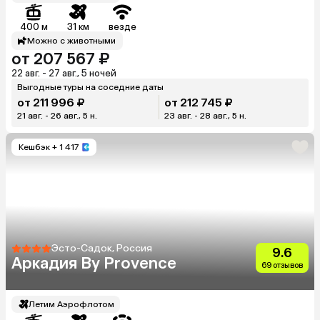
400 м
31 км
везде
Можно с животными
от 207 567 ₽
22 авг. - 27 авг., 5 ночей
Выгодные туры на соседние даты
от 211 996 ₽
от 212 745 ₽
21 авг. - 26 авг., 5 н.
23 авг. - 28 авг., 5 н.
Кешбэк
+ 1 417
Эсто-Садок, Россия
9.6
Аркадия By Provence
69 отзывов
Летим Аэрофлотом