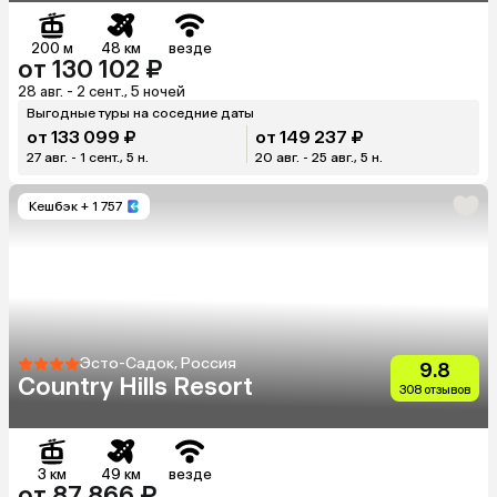
200 м
48 км
везде
от 130 102 ₽
28 авг. - 2 сент., 5 ночей
Выгодные туры на соседние даты
от 133 099 ₽
от 149 237 ₽
27 авг. - 1 сент., 5 н.
20 авг. - 25 авг., 5 н.
Кешбэк
+ 1 757
Эсто-Садок, Россия
9.8
Country Hills Resort
308 отзывов
3 км
49 км
везде
от 87 866 ₽