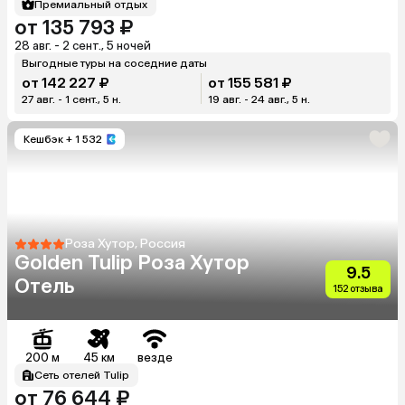
Премиальный отдых
от 135 793 ₽
28 авг. - 2 сент., 5 ночей
Выгодные туры на соседние даты
от 142 227 ₽
от 155 581 ₽
27 авг. - 1 сент., 5 н.
19 авг. - 24 авг., 5 н.
Кешбэк
+ 1 532
Роза Хутор, Россия
Golden Tulip Роза Хутор
9.5
Отель
152 отзыва
200 м
45 км
везде
Сеть отелей Tulip
от 76 644 ₽