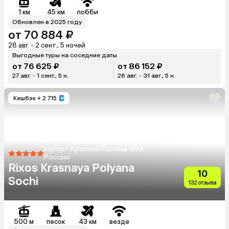
1 км
45 км
лобби
Обновлен в 2025 году
от 70 884 ₽
28 авг. - 2 сент., 5 ночей
Выгодные туры на соседние даты
от 76 625 ₽
от 86 152 ₽
27 авг. - 1 сент., 5 н.
26 авг. - 31 авг., 5 н.
Кешбэк
+ 2 715
курорт Красная Поляна 960,
Россия
Rixos Krasnaya Polyana
10
Sochi
132 отзыва
500 м
песок
43 км
везде