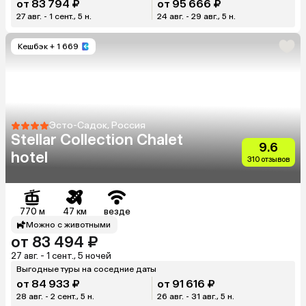
от 83 794 ₽
от 95 666 ₽
27 авг. - 1 сент., 5 н.
24 авг. - 29 авг., 5 н.
Кешбэк
+ 1 669
Эсто-Садок, Россия
Stellar Collection Chalet
9.6
hotel
310 отзывов
770 м
47 км
везде
Можно с животными
от 83 494 ₽
27 авг. - 1 сент., 5 ночей
Выгодные туры на соседние даты
от 84 933 ₽
от 91 616 ₽
28 авг. - 2 сент., 5 н.
26 авг. - 31 авг., 5 н.