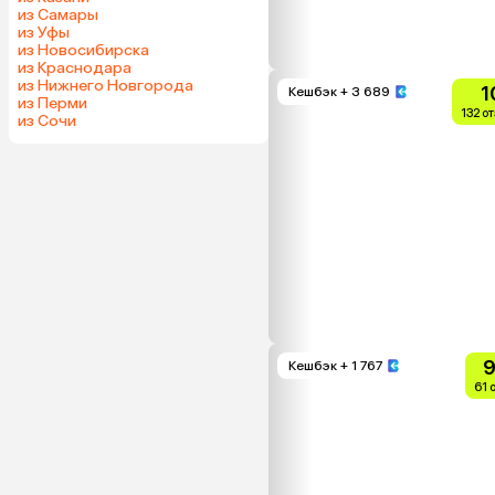
из Самары
из Уфы
из Новосибирска
из Краснодара
из Нижнего Новгорода
1
Кешбэк
+ 3 689
из Перми
132 о
из Сочи
9
Кешбэк
+ 1 767
61 