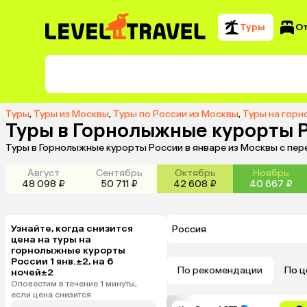
Туры
О
Туры
,
Туры из Москвы
,
Туры по России из Москвы
,
Туры на горн
Туры в Горнолыжные курорты Р
Туры в Горнолыжные курорты России в январе из Москвы с пер
Август
Сентябрь
Октябрь
Ноябрь
48 098 ₽
50 711 ₽
42 608 ₽
40 667 ₽
Узнайте, когда снизится
Россия
цена на туры на
горнолыжные курорты
России 1 янв.±2, на 6
По рекомендации
По ц
ночей±2
Оповестим в течение 1 минуты,
если цена снизится