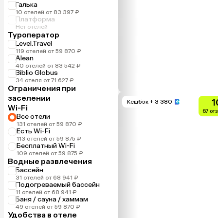
Галька
10 отелей от 83 397 ₽
Платформа
Нет отелей
Туроператор
Level.Travel
119 отелей от 59 870 ₽
Alean
40 отелей от 83 542 ₽
Biblio Globus
34 отеля от 71 627 ₽
Ограничения при
заселении
1
Кешбэк
+ 3 380
Wi-Fi
67 от
Все отели
131 отелей от 59 870 ₽
Есть Wi-Fi
113 отелей от 59 875 ₽
Бесплатный Wi-Fi
109 отелей от 59 875 ₽
Водные развлечения
Бассейн
31 отелей от 68 941 ₽
Подогреваемый бассейн
11 отелей от 68 941 ₽
Баня / сауна / хаммам
49 отелей от 59 870 ₽
Удобства в отеле