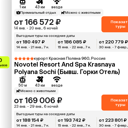
1 км
43 км
везде
Премиальный отдых
Можно с животными
от 166 572 ₽
Показат
туры
14 янв. - 20 янв., 6 ночей
Выгодные туры на соседние даты
от 180 497 ₽
от 186 085 ₽
от 220 779 
14 янв. - 21 янв., 7 н.
15 янв. - 22 янв., 7 н.
30 янв. - 7 февр.,
курорт Красная Поляна 960, Россия
0
Novotel Resort And Spa Krasnaya
зывов
Polyana Sochi (Бывш. Горки Отель)
50 м
43 км
везде
Можно с животными
от 169 006 ₽
Показат
туры
23 янв. - 29 янв., 6 ночей
Выгодные туры на соседние даты
от 188 154 ₽
от 193 742 ₽
от 223 801 ₽
14 янв. - 21 янв., 7 н.
15 янв. - 22 янв., 7 н.
30 янв. - 7 февр.,