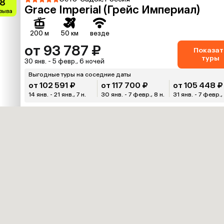
.8
Grace Imperial (Грейс Империал)
тзыва
200 м
50 км
везде
от 93 787 ₽
Показат
туры
30 янв. - 5 февр., 6 ночей
Выгодные туры на соседние даты
от 102 591 ₽
от 117 700 ₽
от 105 448 ₽
14 янв. - 21 янв., 7 н.
30 янв. - 7 февр., 8 н.
31 янв. - 7 февр., 