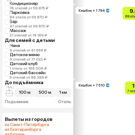
Кондиционер
76 отелей от 59 875 ₽
9
Кешбэк
+ 1 794
Парковка
69 от
84 отеля от 59 870 ₽
Бар
47 отелей от 59 870 ₽
Массаж
21 отелей от 74 169 ₽
Для семей с детьми
Няня
6 отелей от 61 659 ₽
Детское меню
9 отелей от 77 022 ₽
Детский клуб
1 отель от 169 006 ₽
Детский бассейн
5 отелей от 88 389 ₽
До подъёмника
1
Кешбэк
+ 7 510
7 от
100 м
500 м
1 км
Подъемник
Отель
Вылеты из городов
из Санкт-Петербурга
из Екатеринбурга
из Казани