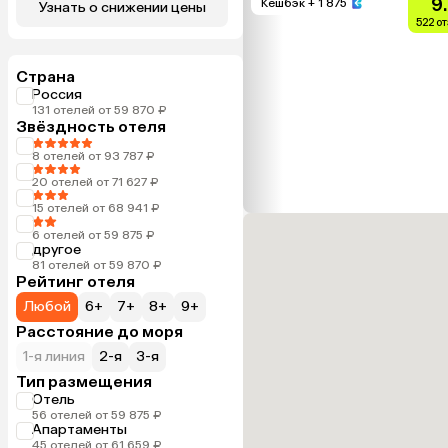
9
Кешбэк
+ 1 875
Узнать о снижении цены
522 о
Страна
Россия
131 отелей от 59 870 ₽
Звёздность отеля
8 отелей от 93 787 ₽
20 отелей от 71 627 ₽
15 отелей от 68 941 ₽
6 отелей от 59 875 ₽
другое
81 отелей от 59 870 ₽
Рейтинг отеля
Любой
6+
7+
8+
9+
Расстояние до моря
1-я линия
2-я
3-я
Тип размещения
Отель
56 отелей от 59 875 ₽
Апартаменты
45 отелей от 61 659 ₽