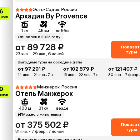
Эсто-Садок, Россия
.6
Аркадия By Provence
зывов
1 км
45 км
лобби
Обновлен в 2025 году
от 89 728 ₽
Показат
туры
23 янв. - 29 янв., 6 ночей
Выгодные туры на соседние даты
от 97 291 ₽
от 102 879 ₽
от 121 407 ₽
14 янв. - 21 янв., 7 н.
15 янв. - 22 янв., 7 н.
30 янв. - 7 февр.,
Манжерок, Россия
0
Отель Манжерок
зывов
400 м
31 км
везде
Можно с животными
от 375 502 ₽
Показат
туры
31 янв. - 7 февр., 7 ночей
Выгодные туры на соседние даты