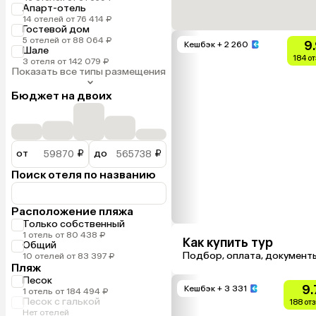
Апарт-отель
14 отелей от 76 414 ₽
Гостевой дом
5 отелей от 88 064 ₽
9
Кешбэк
+ 2 260
Шале
184 о
3 отеля от 142 079 ₽
Показать все типы размещения
Бюджет на двоих
от
₽
до
₽
Поиск отеля по названию
Расположение пляжа
Только собственный
1 отель от 80 438 ₽
Как купить тур
Общий
Подбор, оплата, документ
10 отелей от 83 397 ₽
Пляж
Песок
9.
Кешбэк
+ 3 331
1 отель от 184 494 ₽
Песок с галькой
188 от
Нет отелей