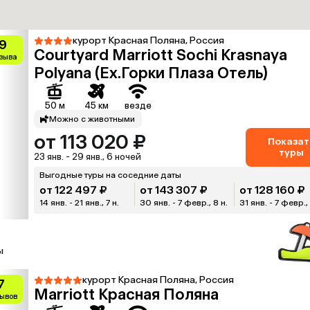
курорт Красная Поляна, Россия
.9
Courtyard Marriott Sochi Krasnaya
тзыва
Polyana (Ex.Горки Плаза Отель)
50 м
45 км
везде
Можно с животными
от 113 020 ₽
Показат
туры
23 янв. - 29 янв., 6 ночей
Выгодные туры на соседние даты
от 122 497 ₽
от 143 307 ₽
от 128 160 ₽
14 янв. - 21 янв., 7 н.
30 янв. - 7 февр., 8 н.
31 янв. - 7 февр., 
ы
курорт Красная Поляна, Россия
7
Marriott Красная Поляна
зывов