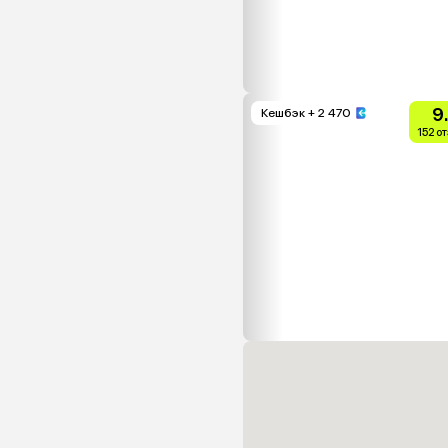
9
Кешбэк
+ 2 470
152 о