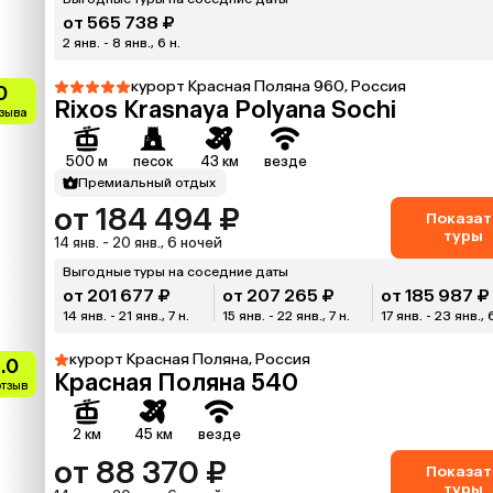
от 565 738 ₽
2 янв. - 8 янв., 6 н.
курорт Красная Поляна 960, Россия
0
Rixos Krasnaya Polyana Sochi
тзыва
500 м
песок
43 км
везде
Премиальный отдых
от 184 494 ₽
Показат
туры
14 янв. - 20 янв., 6 ночей
Выгодные туры на соседние даты
от 201 677 ₽
от 207 265 ₽
от 185 987 ₽
14 янв. - 21 янв., 7 н.
15 янв. - 22 янв., 7 н.
17 янв. - 23 янв., 
курорт Красная Поляна, Россия
.0
Красная Поляна 540
отзыв
2 км
45 км
везде
от 88 370 ₽
Показат
туры