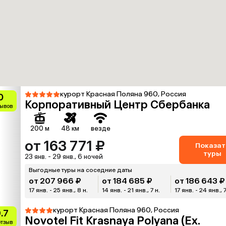
курорт Красная Поляна 960, Россия
0
Корпоративный Центр Сбербанка
зывов
200 м
48 км
везде
от 163 771 ₽
Показат
туры
23 янв. - 29 янв., 6 ночей
Выгодные туры на соседние даты
от 207 966 ₽
от 184 685 ₽
от 186 643 ₽
17 янв. - 25 янв., 8 н.
14 янв. - 21 янв., 7 н.
17 янв. - 24 янв., 7
курорт Красная Поляна 960, Россия
.7
Novotel Fit Krasnaya Polyana (Ex.
отзыв