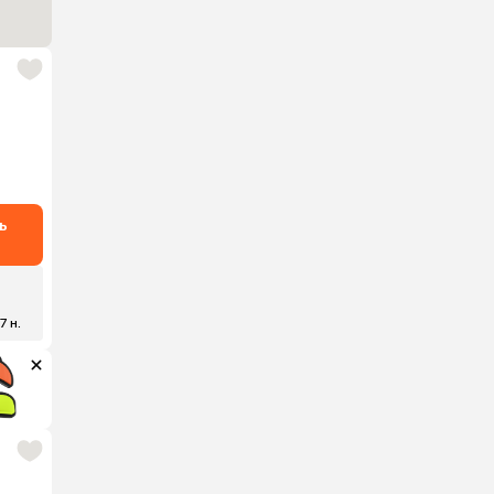
ь
7 н.