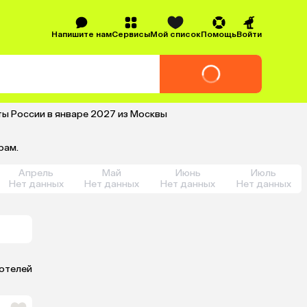
Напишите нам
Сервисы
Мой список
Помощь
Войти
ы России в январе 2027 из Москвы
рам.
Апрель
Май
Июнь
Июль
Нет данных
Нет данных
Нет данных
Нет данных
 отелей