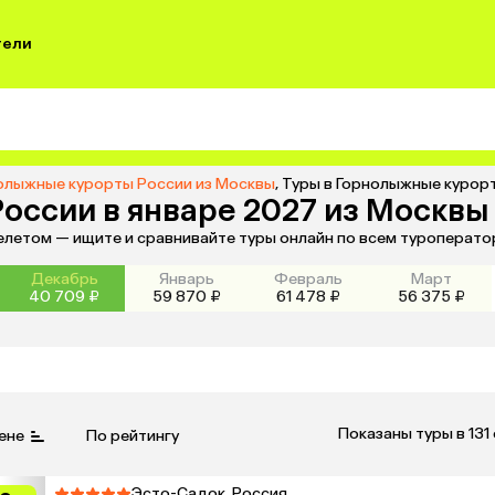
тели
олыжные курорты России из Москвы
,
Туры в Горнолыжные курорт
оссии в январе 2027 из Москвы
елетом — ищите и сравнивайте туры онлайн по всем туроперато
Декабрь
Январь
Февраль
Март
40 709 ₽
59 870 ₽
61 478 ₽
56 375 ₽
Показаны туры в 131
ене
По рейтингу
Эсто-Садок, Россия