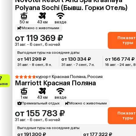
Polyana Sochi (Бывш. Горки Отель)
50 м
43 км
везде
Можно с животными
от 119 369 ₽
Показат
туры
31 авг. - 6 сент., 6 ночей
Выгодные туры на соседние даты
от 141 298 ₽
от 130 334 ₽
от 166 774 ₽
31 авг. - 8 сент., 8 н.
31 авг. - 7 сент., 7 н.
16 авг. - 24 авг., 8
курорт Красная Поляна, Россия
7
Marriott Красная Поляна
зывов
1 км
43 км
везде
Премиальный отдых
Можно с животными
от 155 783 ₽
Показат
туры
31 авг. - 6 сент., 6 ночей
Выгодные туры на соседние даты
от 191 300 ₽
от 177 322 ₽