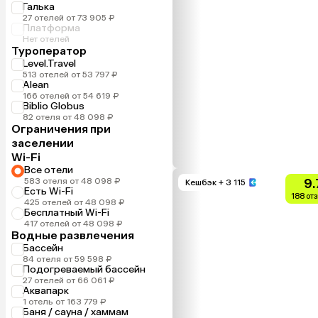
Галька
27 отелей от 73 905 ₽
Платформа
Нет отелей
Туроператор
Level.Travel
513 отелей от 53 797 ₽
Alean
166 отелей от 54 619 ₽
Biblio Globus
82 отеля от 48 098 ₽
Ограничения при
заселении
Wi-Fi
Все отели
583 отеля от 48 098 ₽
9.
Кешбэк
+ 3 115
Есть Wi-Fi
188 от
425 отелей от 48 098 ₽
Бесплатный Wi-Fi
417 отелей от 48 098 ₽
Водные развлечения
Бассейн
84 отеля от 59 598 ₽
Подогреваемый бассейн
27 отелей от 66 061 ₽
Аквапарк
1 отель от 163 779 ₽
Баня / сауна / хаммам