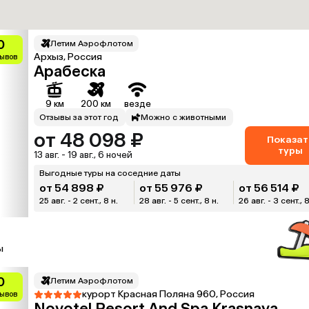
0
Летим Аэрофлотом
Архыз, Россия
зывов
Арабеска
9 км
200 км
везде
Отзывы за этот год
Можно с животными
от 48 098 ₽
Показат
туры
13 авг. - 19 авг., 6 ночей
Выгодные туры на соседние даты
от 54 898 ₽
от 55 976 ₽
от 56 514 ₽
25 авг. - 2 сент., 8 н.
28 авг. - 5 сент., 8 н.
26 авг. - 3 сент., 8
ы
0
Летим Аэрофлотом
курорт Красная Поляна 960, Россия
зывов
Novotel Resort And Spa Krasnaya