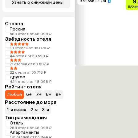
9
Кешбэк
+ 1 774
Узнать о снижении цены
522 о
Страна
Россия
583 отеля от 48 098 ₽
Звёздность отеля
18 отелей от 82 076 ₽
44 отеля от 59 598 ₽
71 отелей от 60 587 ₽
22 отеля от 55 718 ₽
другое
424 отеля от 48 098 ₽
Рейтинг отеля
Любой
6+
7+
8+
9+
Расстояние до моря
1-я линия
2-я
3-я
Тип размещения
Отель
263 отеля от 48 098 ₽
Апартаменты
175 отелей от 65 944 ₽