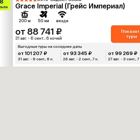
.8
Grace Imperial (Грейс Империал)
тзыва
200 м
50 км
везде
от 88 741 ₽
Показат
туры
31 авг. - 6 сент., 6 ночей
Выгодные туры на соседние даты
от 101 207 ₽
от 93 345 ₽
от 99 269 ₽
31 авг. - 8 сент., 8 н.
26 авг. - 2 сент., 7 н.
27 авг. - 3 сент., 7