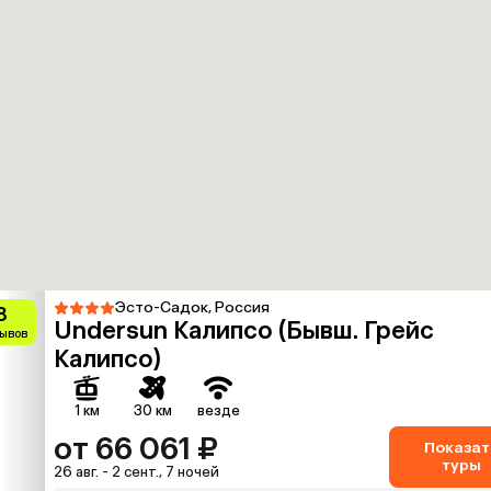
Эсто-Садок, Россия
8
Undersun Калипсо (Бывш. Грейс
зывов
Калипсо)
1 км
30 км
везде
от 66 061 ₽
Показат
туры
26 авг. - 2 сент., 7 ночей