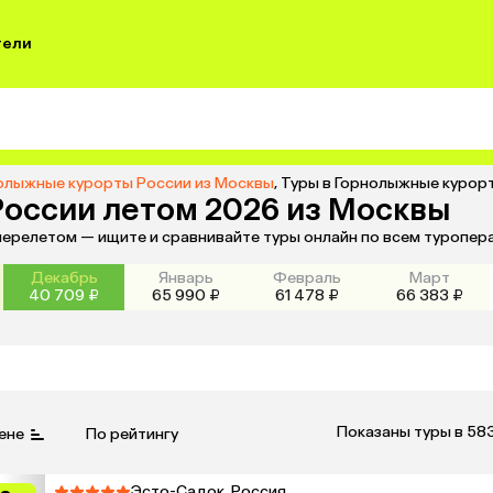
тели
олыжные курорты России из Москвы
,
Туры в Горнолыжные курор
России летом 2026 из Москвы
перелетом — ищите и сравнивайте туры онлайн по всем туропер
Декабрь
Январь
Февраль
Март
40 709 ₽
65 990 ₽
61 478 ₽
66 383 ₽
Показаны туры в 58
ене
По рейтингу
Эсто-Садок, Россия