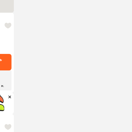
ь
 н.