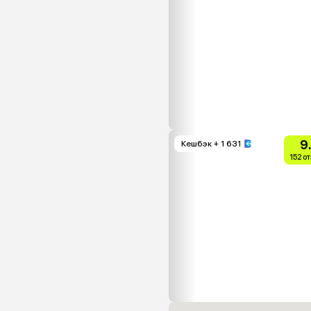
9
Кешбэк
+ 1 631
152 о