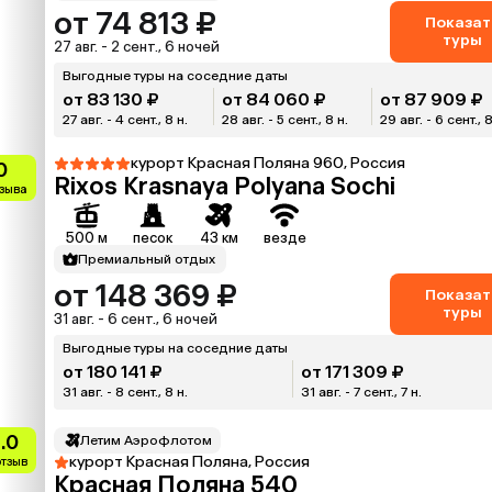
от 74 813 ₽
Показат
туры
27 авг. - 2 сент., 6 ночей
Выгодные туры на соседние даты
от 83 130 ₽
от 84 060 ₽
от 87 909 ₽
27 авг. - 4 сент., 8 н.
28 авг. - 5 сент., 8 н.
29 авг. - 6 сент., 8
курорт Красная Поляна 960, Россия
0
Rixos Krasnaya Polyana Sochi
тзыва
500 м
песок
43 км
везде
Премиальный отдых
от 148 369 ₽
Показат
туры
31 авг. - 6 сент., 6 ночей
Выгодные туры на соседние даты
от 180 141 ₽
от 171 309 ₽
31 авг. - 8 сент., 8 н.
31 авг. - 7 сент., 7 н.
.0
Летим Аэрофлотом
курорт Красная Поляна, Россия
отзыв
Красная Поляна 540