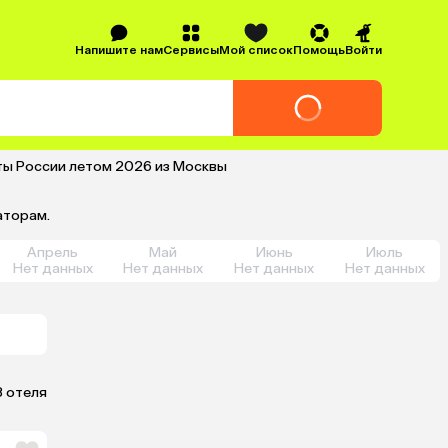
Напишите нам
Сервисы
Мой список
Помощь
Войти
ты России летом 2026 из Москвы
аторам.
Апрель
Май
Июнь
Июль
Нет данных
Нет данных
Нет данных
Нет данных
3 отеля