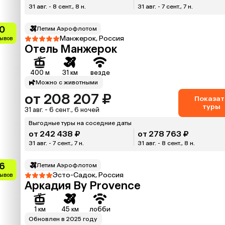
31 авг. - 8 сент., 8 н.
31 авг. - 7 сент., 7 н.
0
Летим Аэрофлотом
Манжерок, Россия
зывов
Отель Манжерок
400 м
31 км
везде
Можно с животными
от 208 207 ₽
Показат
туры
31 авг. - 6 сент., 6 ночей
Выгодные туры на соседние даты
от 242 438 ₽
от 278 763 ₽
31 авг. - 7 сент., 7 н.
31 авг. - 8 сент., 8 н.
.6
Летим Аэрофлотом
Эсто-Садок, Россия
зывов
Аркадия By Provence
1 км
45 км
лобби
Обновлен в 2025 году