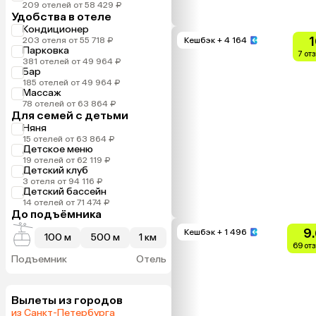
209 отелей от 58 429 ₽
Удобства в отеле
Кондиционер
1
203 отеля от 55 718 ₽
Кешбэк
+ 4 164
Парковка
7 от
381 отелей от 49 964 ₽
Бар
185 отелей от 49 964 ₽
Массаж
78 отелей от 63 864 ₽
Для семей с детьми
Няня
15 отелей от 63 864 ₽
Детское меню
19 отелей от 62 119 ₽
Детский клуб
3 отеля от 94 116 ₽
Детский бассейн
14 отелей от 71 474 ₽
До подъёмника
9
Кешбэк
+ 1 496
100 м
500 м
1 км
69 от
Подъемник
Отель
Вылеты из городов
из Санкт-Петербурга