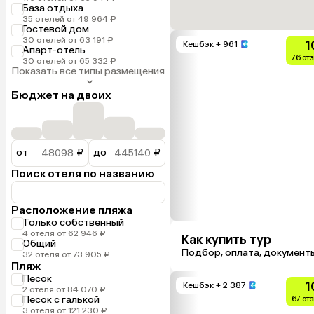
База отдыха
35 отелей от 49 964 ₽
Гостевой дом
30 отелей от 63 191 ₽
1
Кешбэк
+ 961
Апарт-отель
76 от
30 отелей от 65 332 ₽
Показать все типы размещения
Бюджет на двоих
от
₽
до
₽
Поиск отеля по названию
Расположение пляжа
Только собственный
4 отеля от 62 946 ₽
Как купить тур
Общий
Подбор, оплата, документ
32 отеля от 73 905 ₽
Пляж
Песок
1
Кешбэк
+ 2 387
2 отеля от 84 070 ₽
Песок с галькой
67 от
3 отеля от 121 230 ₽