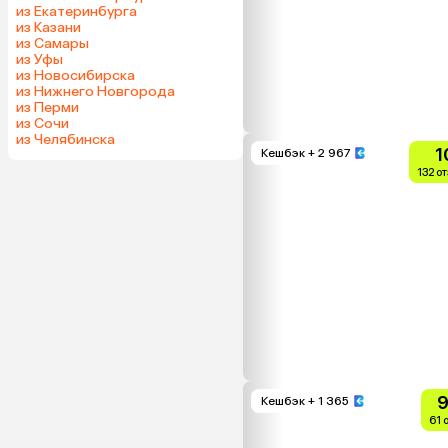
из Екатеринбурга
из Казани
из Самары
из Уфы
из Новосибирска
из Нижнего Новгорода
из Перми
из Сочи
из Челябинска
1
Кешбэк
+ 2 967
132 о
9
Кешбэк
+ 1 365
61 