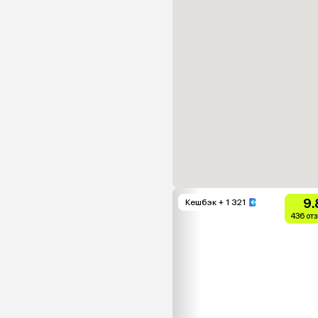
9.
Кешбэк
+ 1 321
436 от