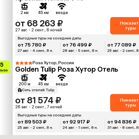
2 км
45 км
везде
от 68 263 ₽
Показат
туры
27 авг. - 2 сент., 6 ночей
Выгодные туры на соседние даты
от 75 780 ₽
от 76 499 ₽
от 77 089 ₽
27 авг. - 4 сент., 8 н.
28 авг. - 5 сент., 8 н.
25 авг. - 2 сент., 8
Роза Хутор, Россия
.5
Golden Tulip Роза Хутор Отель
тзыва
200 м
45 км
везде
Сеть отелей Tulip
от 81 574 ₽
Показат
туры
26 авг. - 2 сент., 7 ночей
Выгодные туры на соседние даты
от 89 503 ₽
от 92 917 ₽
от 94 836 ₽
25 авг. - 2 сент., 8 н.
24 авг. - 1 сент., 8 н.
31 авг. - 8 сент., 8