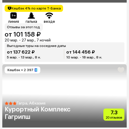
Кешбэк 4% по карте Т-Банка
линия
галька
везде
Отзывы за этот год
от 101 158 ₽
20 мар. - 27 мар., 7 ночей
Выгодные туры на соседние даты
от 137 622 ₽
от 144 456 ₽
5 мар. - 13 мар., 8 н.
10 мар. - 18 мар., 8 н.
Кешбэк
+ 2 397
Гагра, Абхазия
Курортный Комплекс
7.3
Гагрипш
20 отзывов