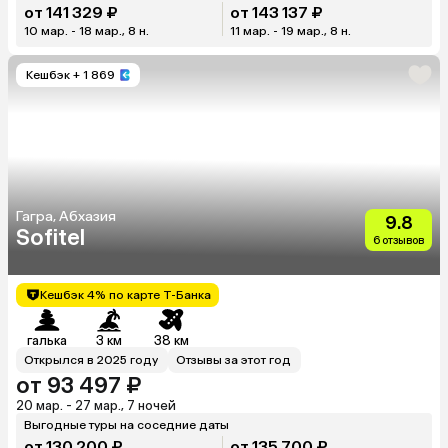
от 141 329 ₽
от 143 137 ₽
10 мар. - 18 мар., 8 н.
11 мар. - 19 мар., 8 н.
Кешбэк
+ 1 869
Гагра, Абхазия
9.8
Sofitel
6 отзывов
Кешбэк 4% по карте Т-Банка
галька
3 км
38 км
Открылся в 2025 году
Отзывы за этот год
от 93 497 ₽
20 мар. - 27 мар., 7 ночей
Выгодные туры на соседние даты
от 130 200 ₽
от 135 700 ₽