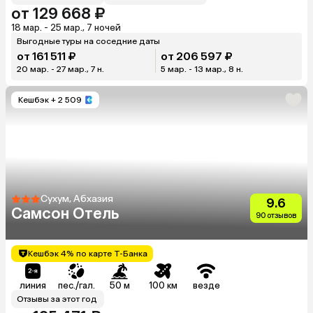
от 129 668 ₽
18 мар. - 25 мар., 7 ночей
Выгодные туры на соседние даты
от 161 511 ₽
от 206 597 ₽
20 мар. - 27 мар., 7 н.
5 мар. - 13 мар., 8 н.
Кешбэк
+ 2 509
Сухум, Абхазия
9.6
Самсон Отель
90 отзывов
Кешбэк 4% по карте Т-Банка
линия
пес./гал.
50 м
100 км
везде
Отзывы за этот год