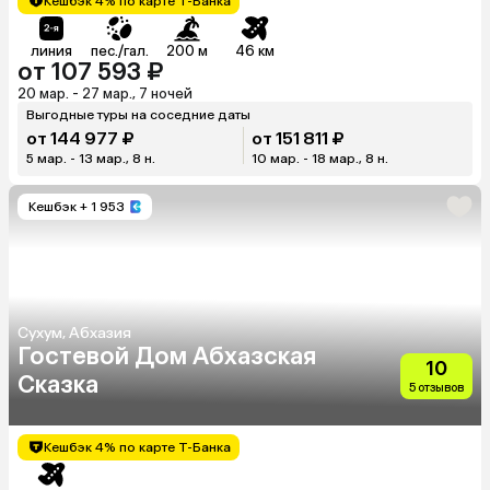
Кешбэк 4% по карте Т-Банка
линия
пес./гал.
200 м
46 км
от 107 593 ₽
20 мар. - 27 мар., 7 ночей
Выгодные туры на соседние даты
от 144 977 ₽
от 151 811 ₽
5 мар. - 13 мар., 8 н.
10 мар. - 18 мар., 8 н.
Кешбэк
+ 1 953
Сухум, Абхазия
Гостевой Дом Абхазская
10
Сказка
5 отзывов
Кешбэк 4% по карте Т-Банка