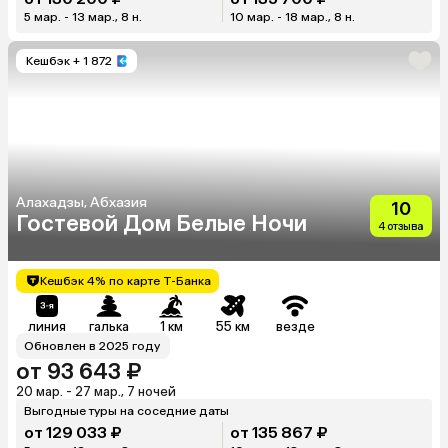
5 мар. - 13 мар., 8 н.
10 мар. - 18 мар., 8 н.
Кешбэк
+ 1 872
Алахадзы, Абхазия
10
Гостевой Дом Белые Ночи
4 отзыва
Кешбэк 4% по карте Т-Банка
линия
галька
1 км
55 км
везде
Обновлен в 2025 году
от 93 643 ₽
20 мар. - 27 мар., 7 ночей
Выгодные туры на соседние даты
от 129 033 ₽
от 135 867 ₽