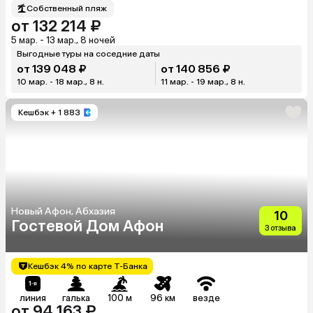
Собственный пляж
от 132 214 ₽
5 мар. - 13 мар., 8 ночей
Выгодные туры на соседние даты
от 139 048 ₽
от 140 856 ₽
10 мар. - 18 мар., 8 н.
11 мар. - 19 мар., 8 н.
Кешбэк
+ 1 883
Новый Афон, Абхазия
10
Гостевой Дом Афон
3 отзыва
Кешбэк 4% по карте Т-Банка
линия
галька
100 м
96 км
везде
от 94 163 ₽