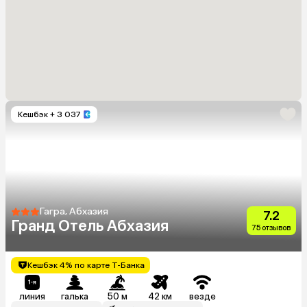
Кешбэк
+ 3 037
Гагра, Абхазия
7.2
Гранд Отель Абхазия
75 отзывов
Кешбэк 4% по карте Т-Банка
линия
галька
50 м
42 км
везде