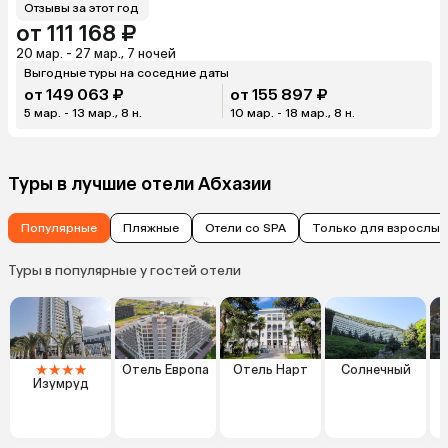
Отзывы за этот год
от 111 168 ₽
20 мар. - 27 мар., 7 ночей
Выгодные туры на соседние даты
от 149 063 ₽
от 155 897 ₽
5 мар. - 13 мар., 8 н.
10 мар. - 18 мар., 8 н.
Туры в лучшие отели Абхазии
Популярные
Пляжные
Отели со SPA
Только для взрослых
Туры в популярные у гостей отели
★
★
★
★
Отель Европа
Отель Нарт
Солнечный
Изумруд
Г