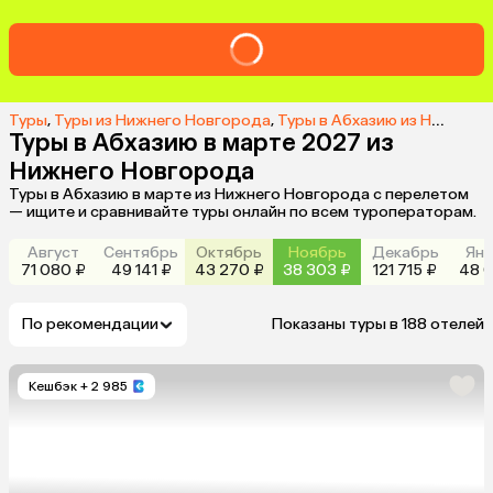
Туры
,
Туры из Нижнего Новгорода
,
Туры в Абхазию из Нижнего Новгорода
Туры в Абхазию в марте 2027 из
Нижнего Новгорода
Туры в Абхазию в марте из Нижнего Новгорода с перелетом
— ищите и сравнивайте туры онлайн по всем туроператорам.
Август
Сентябрь
Октябрь
Ноябрь
Декабрь
Янв
71 080 ₽
49 141 ₽
43 270 ₽
38 303 ₽
121 715 ₽
48 0
По рекомендации
Показаны туры в 188 отелей
Кешбэк
+ 2 985