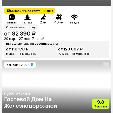
Кешбэк 4% по карте Т-Банка
линия
галька
2 км
40 км
везде
Отзывы за этот год
от 82 390 ₽
20 мар. - 27 мар., 7 ночей
Выгодные туры на соседние даты
от 116 173 ₽
от 123 007 ₽
5 мар. - 13 мар., 8 н.
10 мар. - 18 мар., 8 н.
Кешбэк
+ 2 023
Сухум, Абхазия
Гостевой Дом На
9.8
Железнодорожной
5 отзывов