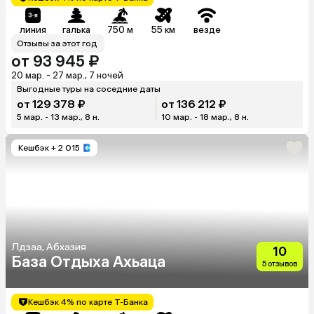
линия
галька
750 м
55 км
везде
Отзывы за этот год
от 93 945 ₽
20 мар. - 27 мар., 7 ночей
Выгодные туры на соседние даты
от 129 378 ₽
от 136 212 ₽
5 мар. - 13 мар., 8 н.
10 мар. - 18 мар., 8 н.
Кешбэк
+ 2 015
Лдзаа, Абхазия
10
База Отдыха Ахьаца
5 отзывов
Кешбэк 4% по карте Т-Банка