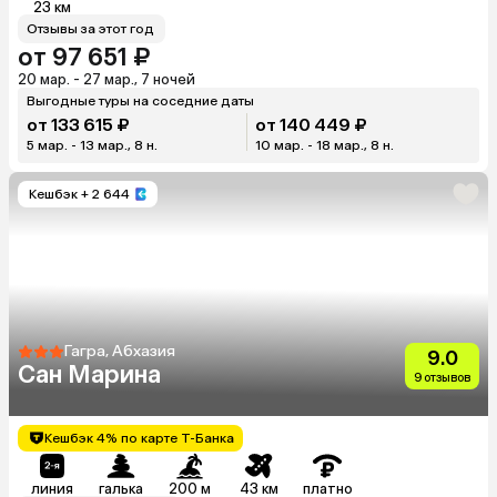
23 км
Отзывы за этот год
от 97 651 ₽
20 мар. - 27 мар., 7 ночей
Выгодные туры на соседние даты
от 133 615 ₽
от 140 449 ₽
5 мар. - 13 мар., 8 н.
10 мар. - 18 мар., 8 н.
Кешбэк
+ 2 644
Гагра, Абхазия
9.0
Сан Марина
9 отзывов
Кешбэк 4% по карте Т-Банка
линия
галька
200 м
43 км
платно