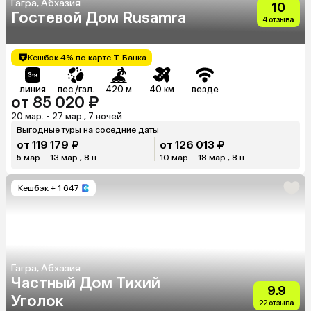
Гагра, Абхазия
10
Гостевой Дом Rusamra
4 отзыва
Кешбэк 4% по карте Т-Банка
линия
пес./гал.
420 м
40 км
везде
от 85 020 ₽
20 мар. - 27 мар., 7 ночей
Выгодные туры на соседние даты
от 119 179 ₽
от 126 013 ₽
5 мар. - 13 мар., 8 н.
10 мар. - 18 мар., 8 н.
Кешбэк
+ 1 647
Гагра, Абхазия
Частный Дом Тихий
9.9
Уголок
22 отзыва