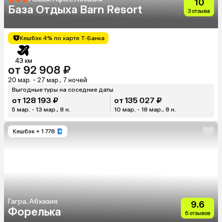
10
База Отдыха Barn Resort
3 отзыва
Кешбэк 4% по карте Т-Банка
43 км
от 92 908 ₽
20 мар. - 27 мар., 7 ночей
Выгодные туры на соседние даты
от 128 193 ₽
от 135 027 ₽
5 мар. - 13 мар., 8 н.
10 мар. - 18 мар., 8 н.
Кешбэк
+ 1 778
Гагра, Абхазия
9.6
Форелька
6 отзывов