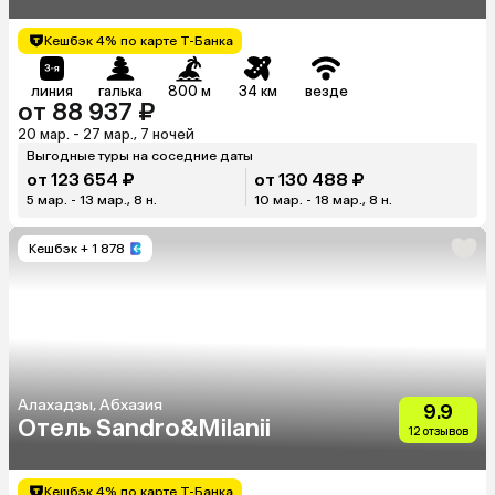
Кешбэк 4% по карте Т-Банка
линия
галька
800 м
34 км
везде
от 88 937 ₽
20 мар. - 27 мар., 7 ночей
Выгодные туры на соседние даты
от 123 654 ₽
от 130 488 ₽
5 мар. - 13 мар., 8 н.
10 мар. - 18 мар., 8 н.
Кешбэк
+ 1 878
Алахадзы, Абхазия
9.9
Отель Sandro&Milanii
12 отзывов
Кешбэк 4% по карте Т-Банка