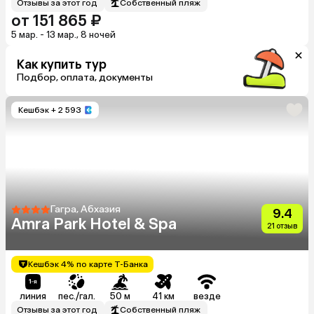
Отзывы за этот год
Собственный пляж
от 151 865 ₽
5 мар. - 13 мар., 8 ночей
Как купить тур
Подбор, оплата, документы
Кешбэк
+ 2 593
Гагра, Абхазия
9.4
Amra Park Hotel & Spa
21 отзыв
Кешбэк 4% по карте Т-Банка
линия
пес./гал.
50 м
41 км
везде
Отзывы за этот год
Собственный пляж