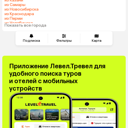
из Казани
Киргизия
Гонконг
из Самары
из Новосибирска
Саудовская Аравия
Таджикистан
из Краснодара
Венгрия
из Перми
из Челябинска
Показать все города
из Тюмени
Подписка
Фильтры
Карта
Приложение Левел.Тревел для
удобного поиска туров
и отелей с мобильных
устройств