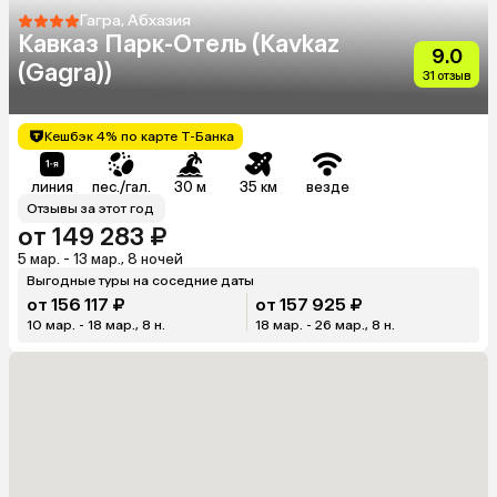
Гагра, Абхазия
Кавказ Парк-Отель (Kavkaz
9.0
(Gagra))
31 отзыв
Кешбэк 4% по карте Т-Банка
линия
пес./гал.
30 м
35 км
везде
Отзывы за этот год
от 149 283 ₽
5 мар. - 13 мар., 8 ночей
Выгодные туры на соседние даты
от 156 117 ₽
от 157 925 ₽
10 мар. - 18 мар., 8 н.
18 мар. - 26 мар., 8 н.