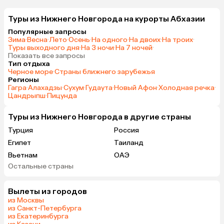
Туры из Нижнего Новгорода на курорты Абхазии
Популярные запросы
Зима
·
Весна
·
Лето
·
Осень
·
На одного
·
На двоих
·
На троих
·
Туры выходного дня
·
На 3 ночи
·
На 7 ночей
·
Показать все запросы
Тип отдыха
Черное море
·
Страны ближнего зарубежья
Регионы
Гагра
·
Алахадзы
·
Сухум
·
Гудаута
·
Новый Афон
·
Холодная речка
·
Цандрыпш
·
Пицунда
Туры из Нижнего Новгорода в другие страны
Турция
Россия
Египет
Таиланд
Вьетнам
ОАЭ
Остальные страны
Мальдивы
Грузия
Беларусь
Армения
Вылеты из городов
Шри-Ланка
Казахстан
из Москвы
Азербайджан
Узбекистан
из Санкт-Петербурга
из Екатеринбурга
Сербия
Катар