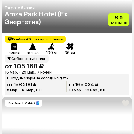
Гагра, Абхазия
Amza Park Hotel (Ex.
8.5
Энергетик)
12 отзывов
Кешбэк 4% по карте Т-Банка
линия
галька
100 м
36 км
Собственный пляж
от 105 168 ₽
18 мар. - 25 мар., 7 ночей
Выгодные туры на соседние даты
от 158 200 ₽
от 165 034 ₽
5 мар. - 13 мар., 8 н.
10 мар. - 18 мар., 8 н.
Кешбэк
+ 2 449