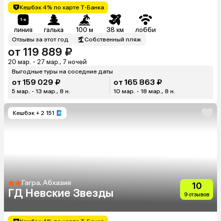
Кешбэк 4% по карте Т-Банка
линия
галька
100 м
38 км
лобби
Отзывы за этот год
Собственный пляж
от 119 889 ₽
20 мар. - 27 мар., 7 ночей
Выгодные туры на соседние даты
от 159 029 ₽
от 165 863 ₽
5 мар. - 13 мар., 8 н.
10 мар. - 18 мар., 8 н.
Кешбэк
+ 2 151
Гагра, Абхазия
10
ГД Невские Звезды
9 отзывов