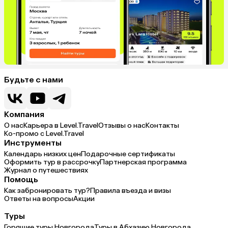
Будьте с нами
Компания
О нас
Карьера в Level.Travel
Отзывы о нас
Контакты
Ко-промо с Level.Travel
Инструменты
Календарь низких цен
Подарочные сертификаты
Оформить тур в рассрочку
Партнерская программа
Журнал о путешествиях
Помощь
Как забронировать тур?
Правила въезда и визы
Ответы на вопросы
Акции
Туры
Горящие туры Новгорода
Туры в Абхазию Новгорода