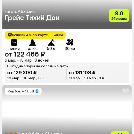
Гагра, Абхазия
9.0
Грейс Тихий Дон
24 отзыва
Кешбэк 4% по карте Т-Банка
линия
галька
50 м
30 км
от 122 466 ₽
5 мар. - 13 мар., 8 ночей
Выгодные туры на соседние даты
от 129 300 ₽
от 131 108 ₽
10 мар. - 18 мар., 8 н.
11 мар. - 19 мар., 8 н.
Кешбэк
+ 1 858
Новый Афон, Абхазия