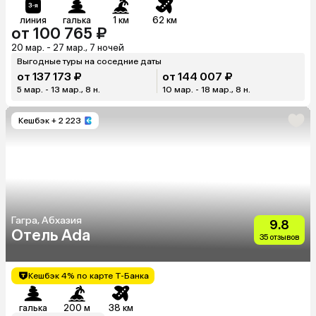
линия
галька
1 км
62 км
от 100 765 ₽
20 мар. - 27 мар., 7 ночей
Выгодные туры на соседние даты
от 137 173 ₽
от 144 007 ₽
5 мар. - 13 мар., 8 н.
10 мар. - 18 мар., 8 н.
Кешбэк
+ 2 223
Гагра, Абхазия
9.8
Отель Ada
35 отзывов
Кешбэк 4% по карте Т-Банка
галька
200 м
38 км