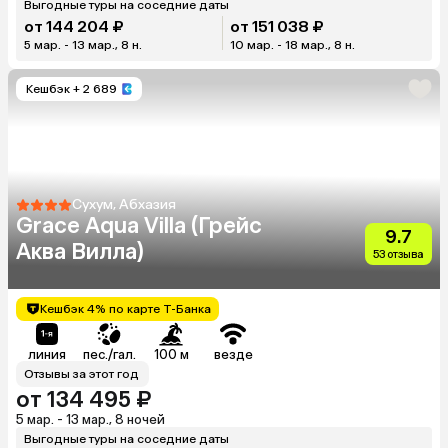
Выгодные туры на соседние даты
от 144 204 ₽
от 151 038 ₽
5 мар. - 13 мар., 8 н.
10 мар. - 18 мар., 8 н.
Кешбэк
+ 2 689
Сухум, Абхазия
Grace Aqua Villa (Грейс
9.7
Аква Вилла)
53 отзыва
Кешбэк 4% по карте Т-Банка
линия
пес./гал.
100 м
везде
Отзывы за этот год
от 134 495 ₽
5 мар. - 13 мар., 8 ночей
Выгодные туры на соседние даты