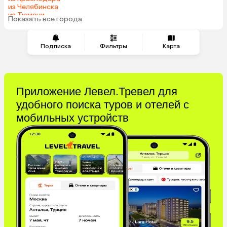
Таджикистан
Венгрия
из Челябинска
из Тюмени
Показать все города
из Минеральных Вод
Подписка
Фильтры
Карта
Приложение Левел.Тревел для
удобного поиска туров и отелей с
мобильных устройств