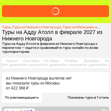
Туры
,
Туры из Нижнего Новгорода
,
Туры на Мальдивы из Нижнего Новгорода
Туры на Адду Атолл в феврале 2027 из
Нижнего Новгорода
Туры на Адду Атолл в феврале из Нижнего Новгорода с
перелетом — ищите и сравнивайте туры онлайн по всем
туроператорам.
Август
Сентябрь
Октябрь
Ноябрь
Декабрь
Янв
Нет данных
Нет данных
Нет данных
Нет данных
Нет данных
Нет д
из
Нижнего Новгорода
вылетов нет
мы показали туры
из
Москвы
от 422 368 ₽
По рекомендации
Показаны туры в 1 отель