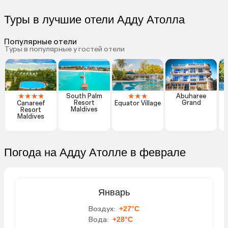
Туры в лучшие отели Адду Атолла
Популярные отели
Туры в популярные у гостей отели
★
★
★
★
★
★
★
South Palm
Abuharee
Resort
Grand
Canareef
Equator Village
Maldives
Resort
Maldives
Погода на Адду Атолле в феврале
Январь
Воздух:
+27°C
Вода:
+28°C