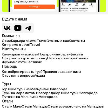
Будьте с нами
Компания
О нас
Карьера в Level.Travel
Отзывы о нас
Контакты
Ко-промо с Level.Travel
Инструменты
Календарь низких цен
Подарочные сертификаты
Оформить тур в рассрочку
Партнерская программа
Журнал о путешествиях
Помощь
Как забронировать тур?
Правила въезда и визы
Ответы на вопросы
Акции
Туры
Горящие туры на Мальдивы Новгорода
Туры на море летом Новгорода
Горящие туры Новгорода
Путевки на Мальдивы Новгорода
Отели
Отели Мале
Отели Мальдив
Отели все включено на Мальдивы