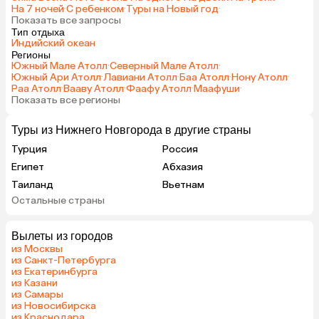
На 7 ночей
·
С ребенком
·
Туры на Новый год
·
Показать все запросы
Тип отдыха
Индийский океан
Регионы
Южный Мале Атолл
·
Северный Мале Атолл
·
Южный Ари Атолл
·
Лавиани Атолл
·
Баа Атолл
·
Нону Атолл
·
Раа Атолл
·
Вааву Атолл
·
Фаафу Атолл
·
Маафуши
·
Показать все регионы
Туры из Нижнего Новгорода в другие страны
Турция
Россия
Египет
Абхазия
Таиланд
Вьетнам
Остальные страны
ОАЭ
Мальдивы
Грузия
Беларусь
Вылеты из городов
Армения
Шри-Ланка
из Москвы
Казахстан
Азербайджан
из Санкт-Петербурга
из Екатеринбурга
Узбекистан
Сербия
из Казани
Катар
Киргизия
из Самары
из Новосибирска
Гонконг
Саудовская Аравия
из Краснодара