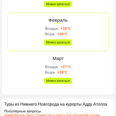
Можно купаться
Февраль
Воздух:
+28°C
Вода:
+29°C
Можно купаться
Март
Воздух:
+27°C
Вода:
+29°C
Можно купаться
Туры из Нижнего Новгорода на курорты Адду Атолла
Популярные запросы
Зима
·
Весна
·
Лето
·
Осень
·
На одного
·
На двоих
·
На троих
·