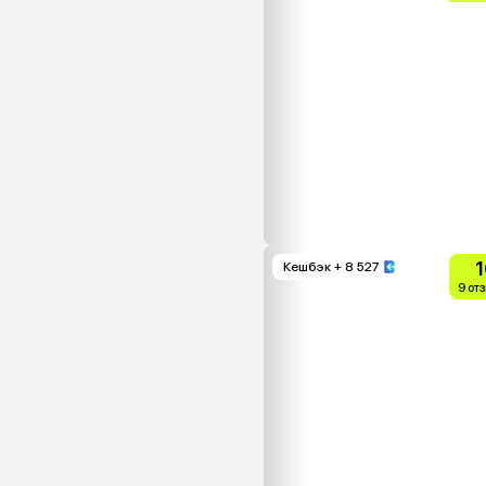
1
Кешбэк
+ 8 527
9 от