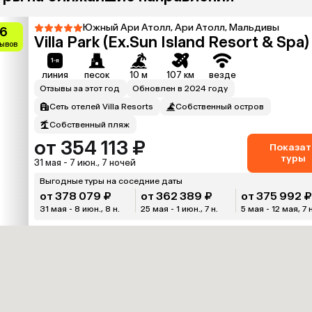
Южный Ари Атолл, Ари Атолл, Мальдивы
.6
Villa Park (Ex.Sun Island Resort & Spa)
зывов
линия
песок
10 м
107 км
везде
Отзывы за этот год
Обновлен в 2024 году
Сеть отелей Villa Resorts
Собственный остров
Собственный пляж
от 354 113 ₽
Показат
туры
31 мая - 7 июн., 7 ночей
Выгодные туры на соседние даты
от 378 079 ₽
от 362 389 ₽
от 375 992 
31 мая - 8 июн., 8 н.
25 мая - 1 июн., 7 н.
5 мая - 12 мая, 7 н