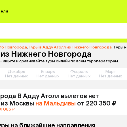
тели
его Новгорода
,
Туры в Адду Атолл из Нижнего Новгорода
,
Туры н
6 из Нижнего Новгорода
— ищите и сравнивайте туры онлайн по всем туроператорам.
Декабрь
Январь
Февраль
Март
Нет данных
Нет данных
Нет данных
Нет данных
орода
В Адду Атолл
вылетов нет
из
Москвы
на Мальдивы
от 220 350 ₽
31 085 ₽
уры на ближайшие направления