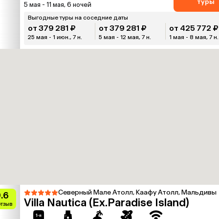
туры
5 мая - 11 мая, 6 ночей
Выгодные туры на соседние даты
от 379 281 ₽
от 379 281 ₽
от 425 772 ₽
25 мая - 1 июн., 7 н.
5 мая - 12 мая, 7 н.
1 мая - 8 мая, 7 н.
Северный Мале Атолл, Каафу Атолл, Мальдивы
.6
Villa Nautica (Ex.Paradise Island)
отзыв