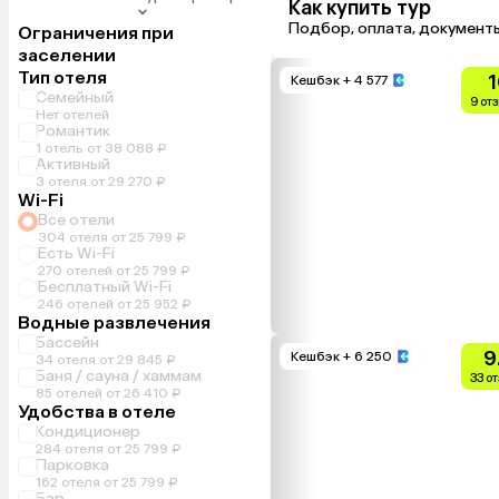
Как купить тур
Подбор, оплата, документ
Ограничения при
заселении
Тип отеля
1
Кешбэк
+ 4 577
Семейный
9 от
Нет отелей
Романтик
1 отель от 38 088 ₽
Активный
3 отеля от 29 270 ₽
Wi-Fi
Все отели
304 отеля от 25 799 ₽
Есть Wi-Fi
270 отелей от 25 799 ₽
Бесплатный Wi-Fi
246 отелей от 25 952 ₽
Водные развлечения
Бассейн
9
Кешбэк
+ 6 250
34 отеля от 29 845 ₽
Баня / сауна / хаммам
33 о
85 отелей от 26 410 ₽
Удобства в отеле
Кондиционер
284 отеля от 25 799 ₽
Парковка
162 отеля от 25 799 ₽
Бар