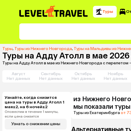
Туры
О
Туры
,
Туры из Нижнего Новгорода
,
Туры на Мальдивы из Нижн
Туры на Адду Атолл в мае 202
Туры на Адду Атолл в мае из Нижнего Новгорода с перелетом 
Август
Сентябрь
Октябрь
Ноябрь
Нет данных
Нет данных
Нет данных
Нет данных
Узнайте, когда снизится
из
Нижнего Новг
цена на туры в Адду Атолл 1
мы показали туры
мая±2, на 6 ночей±2
Оповестим в течение 1 минуты,
Туры из Екатеринбурга
от 7
если цена снизится
Узнать о снижении цены
Альтернативные т