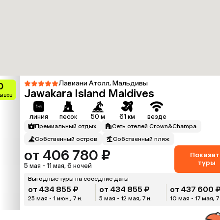
Лавиани Атолл, Мальдивы
0
Jawakara Island Maldives
зывов
линия
песок
50 м
61 км
везде
Премиальный отдых
Сеть отелей Crown&Champa
Собственный остров
Собственный пляж
от 406 780 ₽
Показат
туры
5 мая - 11 мая, 6 ночей
Выгодные туры на соседние даты
от 434 855 ₽
от 434 855 ₽
от 437 600 
25 мая - 1 июн., 7 н.
5 мая - 12 мая, 7 н.
10 мая - 17 мая, 7