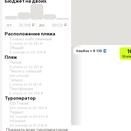
Бюджет на двоих
от
₽
до
₽
Расположение пляжа
Только собственный
3 отеля от 32 251 ₽
Общий
1
Кешбэк
+ 8 135
6 отелей от 30 379 ₽
Пляж
10 от
Песок
4 отеля от 32 251 ₽
Песок с галькой
Нет отелей
Галька
2 отеля от 31 167 ₽
Платформа
2 отеля от 34 148 ₽
Туроператор
ICS Travel
262 отеля от 25 799 ₽
Pegast
30 отелей от 29 270 ₽
Intourist
20 отелей от 31 074 ₽
Показать всех туроператоров