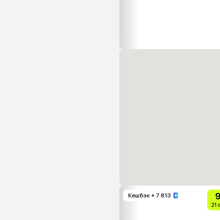
9
Кешбэк
+ 7 813
21 