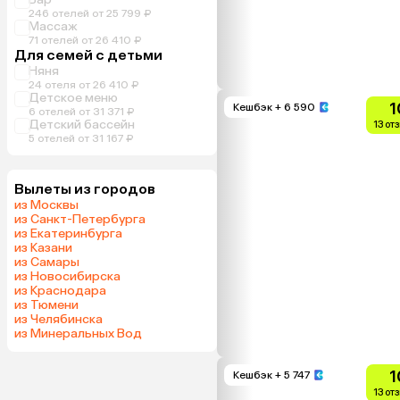
246 отелей от 25 799 ₽
Массаж
71 отелей от 26 410 ₽
Для семей с детьми
Няня
24 отеля от 26 410 ₽
Детское меню
1
Кешбэк
+ 6 590
6 отелей от 31 371 ₽
Детский бассейн
13 от
5 отелей от 31 167 ₽
Вылеты из городов
из Москвы
из Санкт-Петербурга
из Екатеринбурга
из Казани
из Самары
из Новосибирска
из Краснодара
из Тюмени
из Челябинска
из Минеральных Вод
1
Кешбэк
+ 5 747
13 от