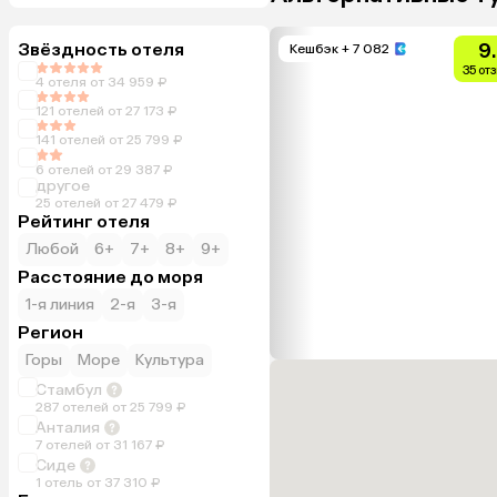
Звёздность отеля
9
Кешбэк
+ 7 082
35 от
4 отеля от 34 959 ₽
121 отелей от 27 173 ₽
141 отелей от 25 799 ₽
6 отелей от 29 387 ₽
другое
25 отелей от 27 479 ₽
Рейтинг отеля
Любой
6+
7+
8+
9+
Расстояние до моря
1-я линия
2-я
3-я
Регион
Горы
Море
Культура
Стамбул
287 отелей от 25 799 ₽
Анталия
7 отелей от 31 167 ₽
Сиде
1 отель от 37 310 ₽