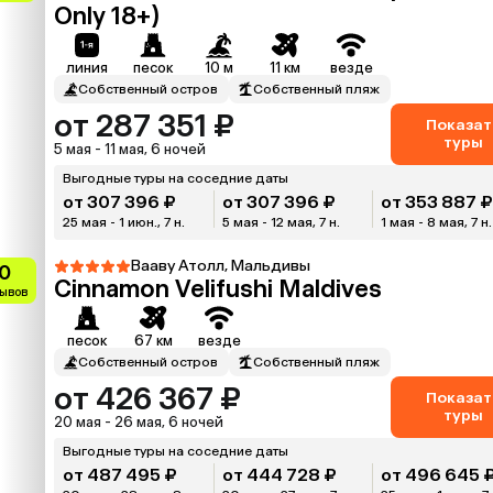
Only 18+)
линия
песок
10 м
11 км
везде
Собственный остров
Собственный пляж
от 287 351 ₽
Показат
туры
5 мая - 11 мая, 6 ночей
Выгодные туры на соседние даты
от 307 396 ₽
от 307 396 ₽
от 353 887 
25 мая - 1 июн., 7 н.
5 мая - 12 мая, 7 н.
1 мая - 8 мая, 7 н.
Вааву Атолл, Мальдивы
0
Cinnamon Velifushi Maldives
зывов
песок
67 км
везде
Собственный остров
Собственный пляж
от 426 367 ₽
Показат
туры
20 мая - 26 мая, 6 ночей
Выгодные туры на соседние даты
от 487 495 ₽
от 444 728 ₽
от 496 645 