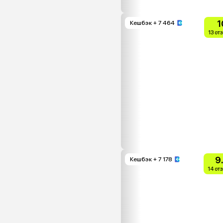
1
Кешбэк
+ 7 464
13 от
9
Кешбэк
+ 7 178
14 от