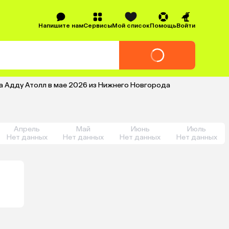
Напишите нам
Сервисы
Мой список
Помощь
Войти
а Адду Атолл в мае 2026 из Нижнего Новгорода
Апрель
Май
Июнь
Июль
Нет данных
Нет данных
Нет данных
Нет данных