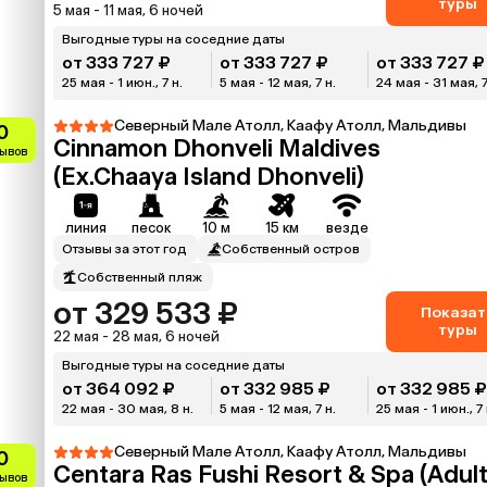
туры
5 мая - 11 мая, 6 ночей
Выгодные туры на соседние даты
от 333 727 ₽
от 333 727 ₽
от 333 727 ₽
25 мая - 1 июн., 7 н.
5 мая - 12 мая, 7 н.
24 мая - 31 мая, 7
Северный Мале Атолл, Каафу Атолл, Мальдивы
0
Cinnamon Dhonveli Maldives
зывов
(Ex.Chaaya Island Dhonveli)
линия
песок
10 м
15 км
везде
Отзывы за этот год
Собственный остров
Собственный пляж
от 329 533 ₽
Показат
туры
22 мая - 28 мая, 6 ночей
Выгодные туры на соседние даты
от 364 092 ₽
от 332 985 ₽
от 332 985 
22 мая - 30 мая, 8 н.
5 мая - 12 мая, 7 н.
25 мая - 1 июн., 7 
Северный Мале Атолл, Каафу Атолл, Мальдивы
0
Centara Ras Fushi Resort & Spa (Adul
зывов