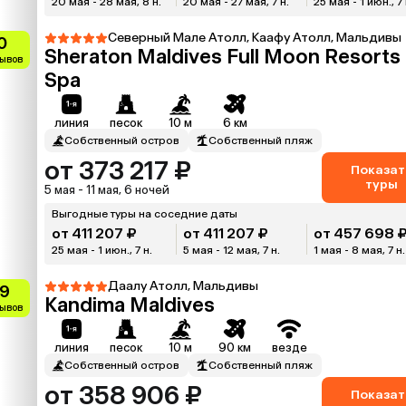
20 мая - 28 мая, 8 н.
20 мая - 27 мая, 7 н.
25 мая - 1 июн., 7 
Северный Мале Атолл, Каафу Атолл, Мальдивы
0
Sheraton Maldives Full Moon Resorts
зывов
Spa
линия
песок
10 м
6 км
Собственный остров
Собственный пляж
от 373 217 ₽
Показат
туры
5 мая - 11 мая, 6 ночей
Выгодные туры на соседние даты
от 411 207 ₽
от 411 207 ₽
от 457 698 
25 мая - 1 июн., 7 н.
5 мая - 12 мая, 7 н.
1 мая - 8 мая, 7 н.
Даалу Атолл, Мальдивы
.9
Kandima Maldives
зывов
линия
песок
10 м
90 км
везде
Собственный остров
Собственный пляж
от 358 906 ₽
Показат