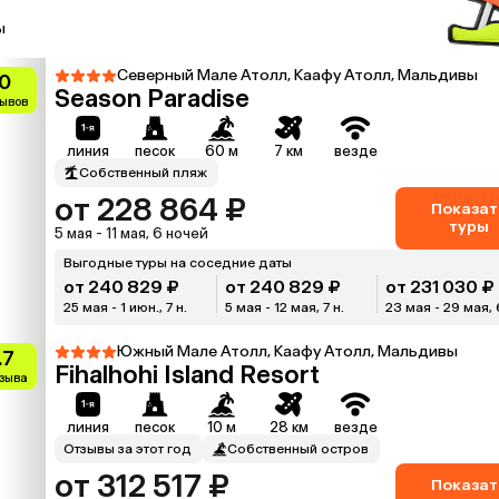
ы
Северный Мале Атолл, Каафу Атолл, Мальдивы
0
Season Paradise
зывов
линия
песок
60 м
7 км
везде
Собственный пляж
от 228 864 ₽
Показат
туры
5 мая - 11 мая, 6 ночей
Выгодные туры на соседние даты
от 240 829 ₽
от 240 829 ₽
от 231 030 ₽
25 мая - 1 июн., 7 н.
5 мая - 12 мая, 7 н.
23 мая - 29 мая, 
Южный Мале Атолл, Каафу Атолл, Мальдивы
.7
Fihalhohi Island Resort
тзыва
линия
песок
10 м
28 км
везде
Отзывы за этот год
Собственный остров
от 312 517 ₽
Показат