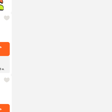
ь
6 н.
ь