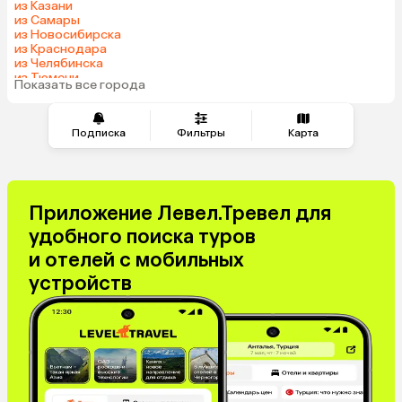
из Казани
Катар
Киргизия
из Самары
из Новосибирска
Гонконг
Саудовская Аравия
из Краснодара
Таджикистан
Венгрия
из Челябинска
из Тюмени
Показать все города
из Минеральных Вод
Подписка
Фильтры
Карта
Приложение Левел.Тревел для
удобного поиска туров
и отелей с мобильных
устройств