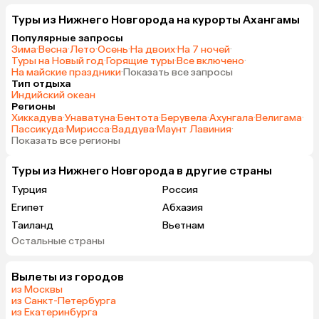
Туры из Нижнего Новгорода на курорты Ахангамы
Популярные запросы
Зима
·
Весна
·
Лето
·
Осень
·
На двоих
·
На 7 ночей
·
Туры на Новый год
·
Горящие туры
·
Все включено
·
На майские праздники
·
Показать все запросы
Тип отдыха
Индийский океан
Регионы
Хиккадува
·
Унаватуна
·
Бентота
·
Берувела
·
Ахунгала
·
Велигама
·
Пассикуда
·
Мирисса
·
Ваддува
·
Маунт Лавиния
·
Показать все регионы
Туры из Нижнего Новгорода в другие страны
Турция
Россия
Египет
Абхазия
Таиланд
Вьетнам
Остальные страны
ОАЭ
Мальдивы
Грузия
Беларусь
Вылеты из городов
Армения
Шри-Ланка
из Москвы
Казахстан
Азербайджан
из Санкт-Петербурга
из Екатеринбурга
Узбекистан
Сербия