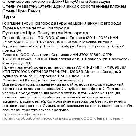
Отели все включено на Шри-Ланку
Отели Хиккадувы
Отели Унаватуны
Отели Шри-Ланки с собственным пляжем
Отели Шри-Ланки
Туры
Горящие туры Новгорода
Туры на Шри-Ланку Новгорода
Туры на море летом Новгорода
Путевки на Шри-Ланку летом Новгорода
Правообладатель ПО: ООО «Левел Тревел» (2011 - 2026) ИНН
7716697924, ОГРН 1117746723808 123056, г. Москва, вн.тер.г.
Муниципальный округ Пресненский, ул. Юлиуса Фучика, д.6, стр.2,
помещ.6Ч
Турагент: ООО «Академия Сервиса» ИНН 3702175896, ОГРН
1173702008248, 153000, Ивановская обл., г. Иваново, ул. Парижской
Коммуны, д. ЗА
Прием платежей осуществляется через АО «ПРЦ» ИНН 7718696387,
КПП 771701001, ОГРН 1087746411741, 129085, Москва г, Звёздный
бульвар, дом № 19, строение 1, эт. 10, пом. 1009
Стоимость ПО предоставляется по запросу
Вся информация, размещённая на сайте, носит информационный
характер и не является рекламой и публичной офертой. Правила и
условия предоставления услуг в отелях, в том числе концепция
питания, описанные на сайте, могут изменяться по решению
администрации отелей. Копирование материалов без письменного
согласия запрещено. Сумма, отображаемая на сайте, включает в себя
стоимость туристического продукта
Правовая информация
Политика обработки персональных данных ООО «Левел Тревел»