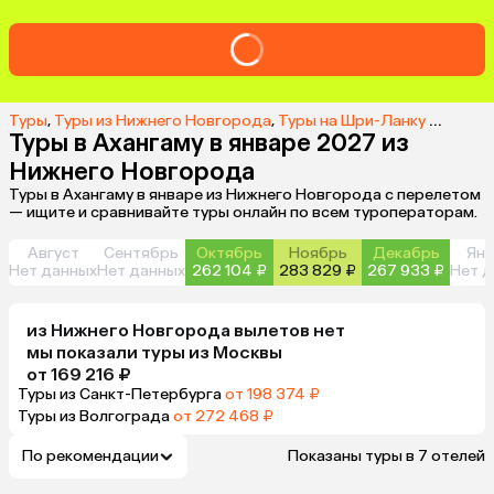
Туры
,
Туры из Нижнего Новгорода
,
Туры на Шри-Ланку из Нижнего Новгорода
Туры в Ахангаму в январе 2027 из
Нижнего Новгорода
Туры в Ахангаму в январе из Нижнего Новгорода с перелетом
— ищите и сравнивайте туры онлайн по всем туроператорам.
Август
Сентябрь
Октябрь
Ноябрь
Декабрь
Янв
Нет данных
Нет данных
262 104 ₽
283 829 ₽
267 933 ₽
Нет д
из
Нижнего Новгорода
вылетов нет
мы показали туры
из
Москвы
от 169 216 ₽
Туры из Санкт-Петербурга
от 198 374 ₽
Туры из Волгограда
от 272 468 ₽
По рекомендации
Показаны туры в 7 отелей