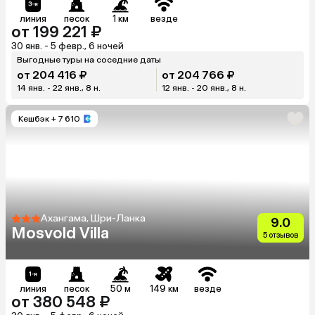
линия
песок
1 км
везде
от 199 221 ₽
30 янв. - 5 февр., 6 ночей
Выгодные туры на соседние даты
от 204 416 ₽
от 204 766 ₽
14 янв. - 22 янв., 8 н.
12 янв. - 20 янв., 8 н.
Кешбэк
+ 7 610
Ахангама, Шри-Ланка
9.0
Mosvold Villa
5 отзывов
линия
песок
50 м
149 км
везде
от 380 548 ₽