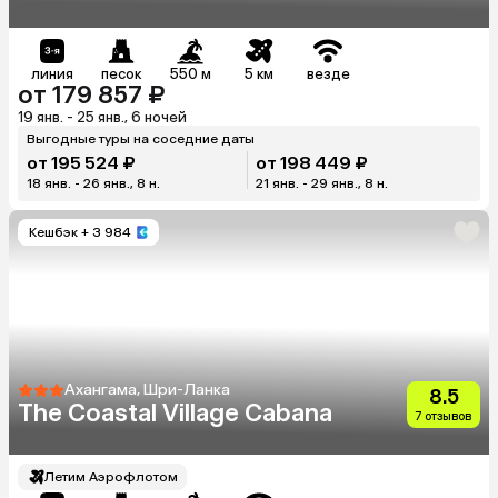
линия
песок
550 м
5 км
везде
от 179 857 ₽
19 янв. - 25 янв., 6 ночей
Выгодные туры на соседние даты
от 195 524 ₽
от 198 449 ₽
18 янв. - 26 янв., 8 н.
21 янв. - 29 янв., 8 н.
Кешбэк
+ 3 984
Ахангама, Шри-Ланка
8.5
The Coastal Village Cabana
7 отзывов
Летим Аэрофлотом