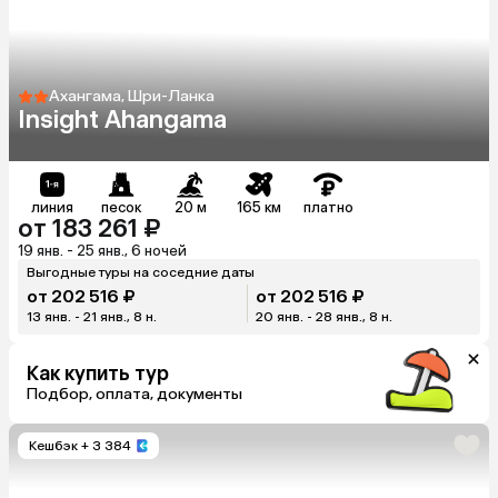
Ахангама, Шри-Ланка
Insight Ahangama
линия
песок
20 м
165 км
платно
от 183 261 ₽
19 янв. - 25 янв., 6 ночей
Выгодные туры на соседние даты
от 202 516 ₽
от 202 516 ₽
13 янв. - 21 янв., 8 н.
20 янв. - 28 янв., 8 н.
Как купить тур
Подбор, оплата, документы
Кешбэк
+ 3 384