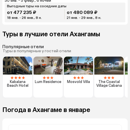
30 янв. - 5 февр., 6 ночей
Выгодные туры на соседние даты
от 477 235 ₽
от 480 089 ₽
18 янв. - 26 янв., 8 н.
21 янв. - 29 янв., 8 н.
Туры в лучшие отели Ахангамы
Популярные отели
Туры в популярные у гостей отели
★
★
★
★
★
★
★
★
★
★
★
★
★
Kabalana
Lum Residence
Mosvold Villa
The Coastal
Beach Hotel
Village Cabana
Погода в Ахангаме в январе