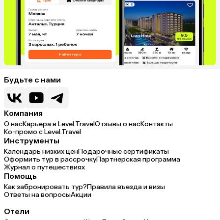
Будьте с нами
Компания
О нас
Карьера в Level.Travel
Отзывы о нас
Контакты
Ко-промо с Level.Travel
Инструменты
Календарь низких цен
Подарочные сертификаты
Оформить тур в рассрочку
Партнерская программа
Журнал о путешествиях
Помощь
Как забронировать тур?
Правила въезда и визы
Ответы на вопросы
Акции
Отели