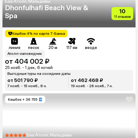
Баа Атолл, Мальдивы
Dhonfulhafi Beach View &
10
Spa
11 отзывов
Кешбэк 4% по карте Т-Банка
линия
песок
20 м
117 км
везде
Атолл-заповедник
от 404 002 ₽
25 нояб. - 1 дек., 6 ночей
Выгодные туры на соседние даты
от 501 790 ₽
от 462 468 ₽
7 нояб. - 15 нояб., 8 н.
19 нояб. - 26 нояб., 7 н.
Кешбэк
+ 36 755
Баа Атолл, Мальдивы