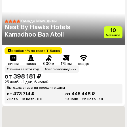
Камаду, Мальдивы
Nest By Hawks Hotels
10
Kamadhoo Baa Atoll
5 отзывов
Кешбэк 4% по карте Т-Банка
линия
песок
600 м
175 км
везде
Отзывы за этот год
Атолл-заповедник
от 398 181 ₽
25 нояб. - 1 дек., 6 ночей
Выгодные туры на соседние даты
от 473 714 ₽
от 445 448 ₽
7 нояб. - 15 нояб., 8 н.
19 нояб. - 26 нояб., 7 н.