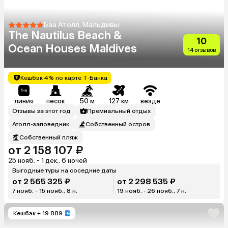
Баа Атолл, Мальдивы
The Nautilus Beach &
10
Ocean Houses Maldives
14 отзывов
Кешбэк 4% по карте Т-Банка
линия
песок
50 м
127 км
везде
Отзывы за этот год
Премиальный отдых
Атолл-заповедник
Собственный остров
Собственный пляж
от 2 158 107 ₽
25 нояб. - 1 дек., 6 ночей
Выгодные туры на соседние даты
от 2 565 325 ₽
от 2 298 535 ₽
7 нояб. - 15 нояб., 8 н.
19 нояб. - 26 нояб., 7 н.
Кешбэк
+ 19 889