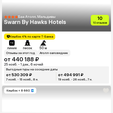
Баа Атолл, Мальдивы
10
Swarn By Hawks Hotels
10 отзывов
Кешбэк 4% по карте Т-Банка
линия
песок
50 м
Отзывы за этот год
Атолл-заповедник
от 440 188 ₽
25 нояб. - 1 дек., 6 ночей
Выгодные туры на соседние даты
от 530 309 ₽
от 494 991 ₽
7 нояб. - 15 нояб., 8 н.
19 нояб. - 26 нояб., 7 н.
Кешбэк
+ 8 660