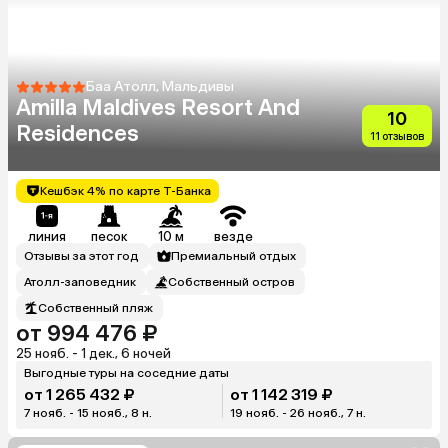
Баа Атолл, Мальдивы
Amilla Maldives Resort And
10
Residences
11 отзывов
Кешбэк 4% по карте Т-Банка
линия
песок
10 м
везде
Отзывы за этот год
Премиальный отдых
Атолл-заповедник
Собственный остров
Собственный пляж
от 994 476 ₽
25 нояб. - 1 дек., 6 ночей
Выгодные туры на соседние даты
от 1 265 432 ₽
от 1 142 319 ₽
7 нояб. - 15 нояб., 8 н.
19 нояб. - 26 нояб., 7 н.