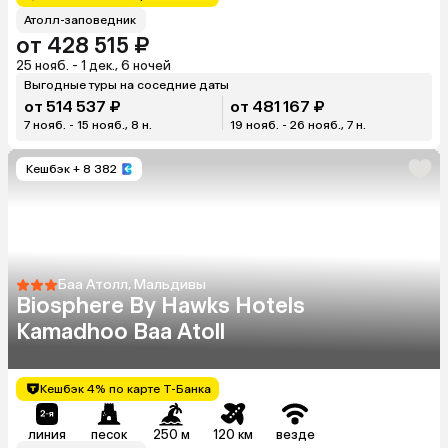
Атолл-заповедник
от 428 515 ₽
25 нояб. - 1 дек., 6 ночей
Выгодные туры на соседние даты
от 514 537 ₽
от 481 167 ₽
7 нояб. - 15 нояб., 8 н.
19 нояб. - 26 нояб., 7 н.
Кешбэк
+ 8 382
Баа Атолл, Мальдивы
Biosphere By Hawks Hotels
Kamadhoo Baa Atoll
Кешбэк 4% по карте Т-Банка
линия
песок
250 м
120 км
везде