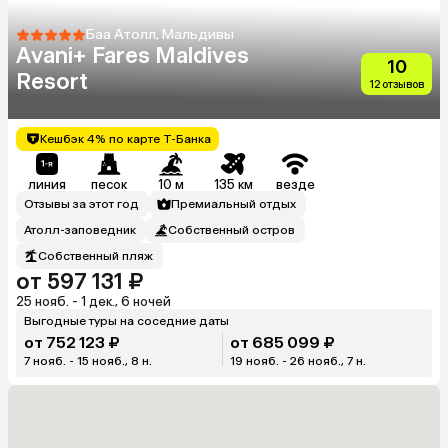
Баа Атолл, Мальдивы
Avani+ Fares Maldives
10
Resort
12 отзывов
Кешбэк 4% по карте Т-Банка
линия
песок
10 м
135 км
везде
Отзывы за этот год
Премиальный отдых
Атолл-заповедник
Собственный остров
Собственный пляж
от 597 131 ₽
25 нояб. - 1 дек., 6 ночей
Выгодные туры на соседние даты
от 752 123 ₽
от 685 099 ₽
7 нояб. - 15 нояб., 8 н.
19 нояб. - 26 нояб., 7 н.