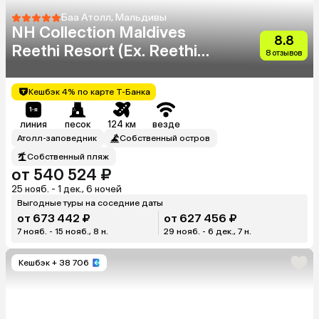
Баа Атолл, Мальдивы
NH Collection Maldives
8.8
Reethi Resort (Ex. Reethi
8 отзывов
Beach Resort)
Кешбэк 4% по карте Т-Банка
линия
песок
124 км
везде
Атолл-заповедник
Собственный остров
Собственный пляж
от 540 524 ₽
25 нояб. - 1 дек., 6 ночей
Выгодные туры на соседние даты
от 673 442 ₽
от 627 456 ₽
7 нояб. - 15 нояб., 8 н.
29 нояб. - 6 дек., 7 н.
Кешбэк
+ 38 706