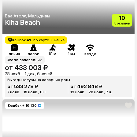
Баа Атолл, Мальдивы
10
Kiha Beach
5 отзывов
Кешбэк 4% по карте Т-Банка
линия
песок
10 м
1 км
везде
Атолл-заповедник
от 433 003 ₽
25 нояб. - 1 дек., 6 ночей
Выгодные туры на соседние даты
от 533 278 ₽
от 492 848 ₽
7 нояб. - 15 нояб., 8 н.
19 нояб. - 26 нояб., 7 н.
Кешбэк
+ 16 136