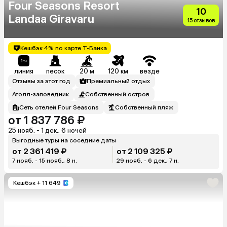
Four Seasons Resort
10
Landaa Giravaru
15 отзывов
Кешбэк 4% по карте Т-Банка
линия
песок
20 м
120 км
везде
Отзывы за этот год
Премиальный отдых
Атолл-заповедник
Собственный остров
Сеть отелей Four Seasons
Собственный пляж
от 1 837 786 ₽
25 нояб. - 1 дек., 6 ночей
Выгодные туры на соседние даты
от 2 361 419 ₽
от 2 109 325 ₽
7 нояб. - 15 нояб., 8 н.
29 нояб. - 6 дек., 7 н.
Кешбэк
+ 11 649