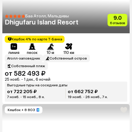
Баа Атолл, Мальдивы
9.0
Dhigufaru Island Resort
6 отзывов
Кешбэк 4% по карте Т-Банка
линия
песок
10 м
110 км
Атолл-заповедник
Собственный остров
Собственный пляж
от 582 493 ₽
25 нояб. - 1 дек., 6 ночей
Выгодные туры на соседние даты
от 722 205 ₽
от 662 752 ₽
7 нояб. - 15 нояб., 8 н.
19 нояб. - 26 нояб., 7 н.
Кешбэк
+ 8 803