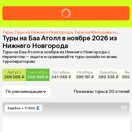
Туры
,
Туры из Нижнего Новгорода
,
Туры на Мальдивы из Нижнего Новгорода
Туры на Баа Атолл в ноябре 2026 из
Нижнего Новгорода
Туры на Баа Атолл в ноябре из Нижнего Новгорода с
перелетом — ищите и сравнивайте туры онлайн по всем
туроператорам.
Август
Сентябрь
Октябрь
Ноябрь
Декабрь
Янв
268 568 ₽
246 998 ₽
341 068 ₽
398 181 ₽
389 336 ₽
395 
По рекомендации
Показаны туры в 20 отелей
Кешбэк
+ 11 942