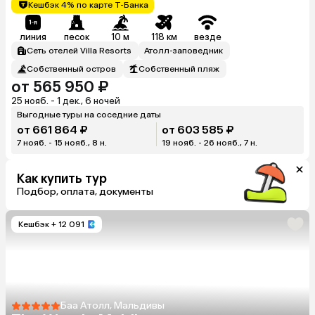
Кешбэк 4% по карте Т-Банка
линия
песок
10 м
118 км
везде
Сеть отелей Villa Resorts
Атолл-заповедник
Собственный остров
Собственный пляж
от 565 950 ₽
25 нояб. - 1 дек., 6 ночей
Выгодные туры на соседние даты
от 661 864 ₽
от 603 585 ₽
7 нояб. - 15 нояб., 8 н.
19 нояб. - 26 нояб., 7 н.
Как купить тур
Подбор, оплата, документы
Кешбэк
+ 12 091
Баа Атолл, Мальдивы