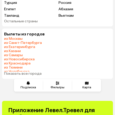
Турция
Россия
Египет
Абхазия
Таиланд
Вьетнам
Остальные страны
ОАЭ
Мальдивы
Грузия
Беларусь
Вылеты из городов
Армения
Шри-Ланка
из Москвы
Казахстан
Азербайджан
из Санкт-Петербурга
из Екатеринбурга
Узбекистан
Сербия
из Казани
Катар
Киргизия
из Самары
из Новосибирска
Гонконг
Саудовская Аравия
из Краснодара
Таджикистан
Венгрия
из Тюмени
из Челябинска
Показать все города
из Минеральных Вод
Подписка
Фильтры
Карта
Приложение Левел.Тревел для