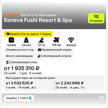
Баа Атолл, Мальдивы
10
Soneva Fushi Resort & Spa
8 отзывов
Кешбэк 4% по карте Т-Банка
линия
песок
20 м
118 км
везде
Отзывы за этот год
Премиальный отдых
Атолл-заповедник
Собственный остров
Собственный пляж
от 1 935 310 ₽
25 нояб. - 1 дек., 6 ночей
Выгодные туры на соседние даты
от 2 532 525 ₽
от 2 242 896 ₽
7 нояб. - 15 нояб., 8 н.
29 нояб. - 6 дек., 7 н.
Кешбэк
+ 7 963