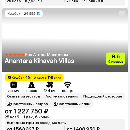
29 нояб. - 6 дек., 7 н.
7 нояб. - 15 нояб., 8 н.
Кешбэк
+ 24 555
Баа Атолл, Мальдивы
9.6
Anantara Kihavah Villas
6 отзывов
Кешбэк 4% по карте Т-Банка
линия
песок
134 км
везде
Отзывы за этот год
Атолл-заповедник
Подводный ресторан
Собственный остров
Собственный пляж
от 1 227 750 ₽
25 нояб. - 1 дек., 6 ночей
Выгодные туры на соседние даты
от 1 563 327 ₽
от 1 408 950 ₽