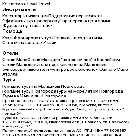
Ко-промо с Level.Travel
Инструменты
Календарь низких цен
Подарочные сертификаты
Оформить тур в рассрочку
Партнерская программа
Журнал о путешествиях
Помощь
Как забронировать тур?
Правила въезда и визы
Ответы на вопросы
Акции
Отели
Отели Мале
Отели Мальдив "все включено" с бассейном
Отели Мальдив
Отели все включено на Мальдивы
5-и звездочные отели «ультра всё включено» Южного Мале
Атолла
Туры
Горящие туры на Мальдивы Новгорода
Горящие туры Новгорода
Туры на море летом Новгорода
Туры на Мальдивы Новгорода
Правообладатель ПО: ООО «Левел Тревел» (2011 - 2026) ИНН
7716697924, ОГРН 1117746723808 123056, г. Москва, вн.тер.г.
Муниципальный округ Пресненский, ул. Юлиуса Фучика, д.6, стр.2,
помещ.6Ч
Турагент: ООО «Академия Сервиса» ИНН 3702175896, ОГРН
1173702008248, 153000, Ивановская обл., г. Иваново, ул. Парижской
Коммуны, д. ЗА
Прием платежей осуществляется через АО «ПРЦ» ИНН 7718696387,
КПП 771701001, ОГРН 1087746411741, 129085, Москва г, Звёздный