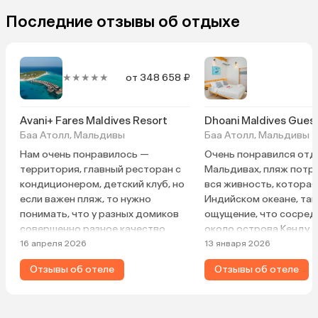
Последние отзывы об отдыхе
★★★★★
от 348 658 ₽
о
Avani+ Fares Maldives Resort
Dhoani Maldives Gues
Баа Атолл, Мальдивы
Баа Атолл, Мальдивы
Нам очень понравилось —
Очень понравился отд
территория, главный ресторан с
Мальдивах, пляж потр
кондиционером, детский клуб, но
вся живность, которая
если важен пляж, то нужно
Индийском океане, так
понимать, что у разных домиков
ощущение, что сосред
совершенно разное качество
около острова Кенду. 
пляжа. Где-то вход через обломки
чистый, новый, хороши
16 апреля 2026
13 января 2026
кораллов, а где-то гладкий песок.
по меню, всё, что поже
Отзывы об отеле
Отзывы об отеле
Расположение номера на втором
Возможно, кто привык
этаже никак не осложнило отдых,
резортам, чтобы им п
хотя путешествовали с детьми 2 и
подносили всё, не оце