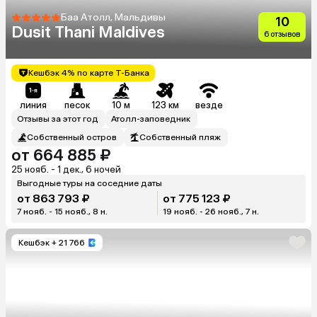
Баа Атолл, Мальдивы
10
Dusit Thani Maldives
6 отзывов
Кешбэк 4% по карте Т-Банка
линия
песок
10 м
123 км
везде
Отзывы за этот год
Атолл-заповедник
Собственный остров
Собственный пляж
от 664 885 ₽
25 нояб. - 1 дек., 6 ночей
Выгодные туры на соседние даты
от 863 793 ₽
от 775 123 ₽
7 нояб. - 15 нояб., 8 н.
19 нояб. - 26 нояб., 7 н.
Кешбэк
+ 21 766