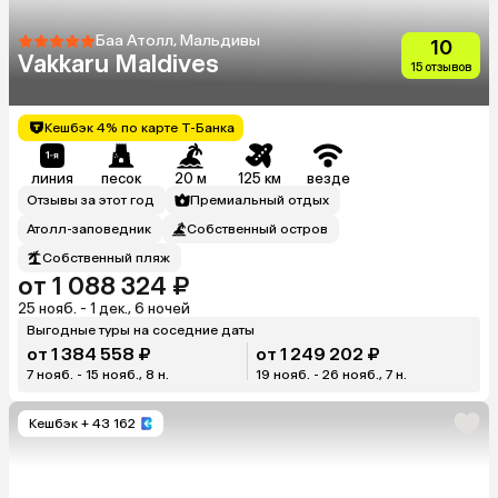
Баа Атолл, Мальдивы
10
Vakkaru Maldives
15 отзывов
Кешбэк 4% по карте Т-Банка
линия
песок
20 м
125 км
везде
Отзывы за этот год
Премиальный отдых
Атолл-заповедник
Собственный остров
Собственный пляж
от 1 088 324 ₽
25 нояб. - 1 дек., 6 ночей
Выгодные туры на соседние даты
от 1 384 558 ₽
от 1 249 202 ₽
7 нояб. - 15 нояб., 8 н.
19 нояб. - 26 нояб., 7 н.
Кешбэк
+ 43 162