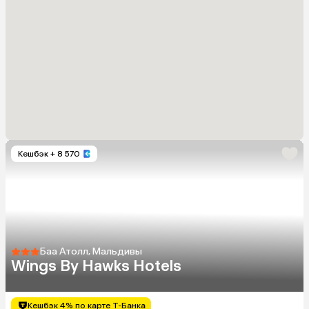
Кешбэк
+ 8 570
Баа Атолл, Мальдивы
Wings By Hawks Hotels
Кешбэк 4% по карте Т-Банка