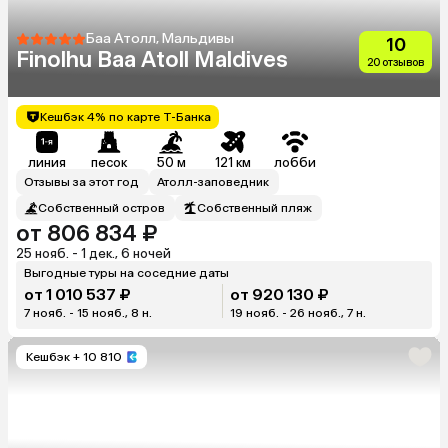
Баа Атолл, Мальдивы
10
Finolhu Baa Atoll Maldives
20 отзывов
Кешбэк 4% по карте Т-Банка
линия
песок
50 м
121 км
лобби
Отзывы за этот год
Атолл-заповедник
Собственный остров
Собственный пляж
от 806 834 ₽
25 нояб. - 1 дек., 6 ночей
Выгодные туры на соседние даты
от 1 010 537 ₽
от 920 130 ₽
7 нояб. - 15 нояб., 8 н.
19 нояб. - 26 нояб., 7 н.
Кешбэк
+ 10 810