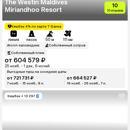
The Westin Maldives
10
Miriandhoo Resort
10 отзывов
Кешбэк 4% по карте Т-Банка
линия
песок
50 м
111 км
Атолл-заповедник
Собственный остров
Собственный пляж
от 604 579 ₽
25 нояб. - 1 дек., 6 ночей
Выгодные туры на соседние даты
от 721 731 ₽
от 664 527 ₽
7 нояб. - 15 нояб., 8 н.
19 нояб. - 26 нояб., 7 н.
Кешбэк
+ 13 297