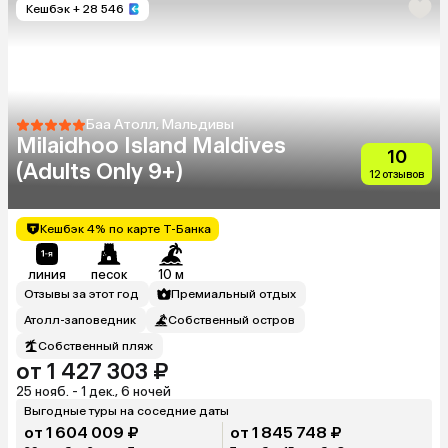
Кешбэк
+ 28 546
Баа Атолл, Мальдивы
Milaidhoo Island Maldives
10
(Adults Only 9+)
12 отзывов
Кешбэк 4% по карте Т-Банка
линия
песок
10 м
Отзывы за этот год
Премиальный отдых
Атолл-заповедник
Собственный остров
Собственный пляж
от 1 427 303 ₽
25 нояб. - 1 дек., 6 ночей
Выгодные туры на соседние даты
от 1 604 009 ₽
от 1 845 748 ₽