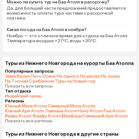
Можно ли купить тур на Баа Атолл в рассрочку?
Да, для большей части предложений предоставляется
возможность оплаты тура частями с рассрочкой
платежа.
Какая погода на Баа Атолл в ноябре?
Ноябрь — это отличное время для отдыха на Баа Атолл.
Температура воздуха +27°C, воды +30°C.
Туры из Нижнего Новгорода на курорты Баа Атолла
Популярные запросы
Зима
·
Весна
·
Лето
·
Осень
·
На одного
·
На двоих
·
На троих
·
На 7 ночей
·
С ребенком
·
Туры на Новый год
·
Показать все запросы
Тип отдыха
Индийский океан
Регионы
Южный Мале Атолл
·
Северный Мале Атолл
·
Южный Ари Атолл
·
Лавиани Атолл
·
Нону Атолл
·
Раа Атолл
·
Вааву Атолл
·
Фаафу Атолл
·
Маафуши
·
Северный Ари Атолл
·
Показать все регионы
Туры из Нижнего Новгорода в другие страны