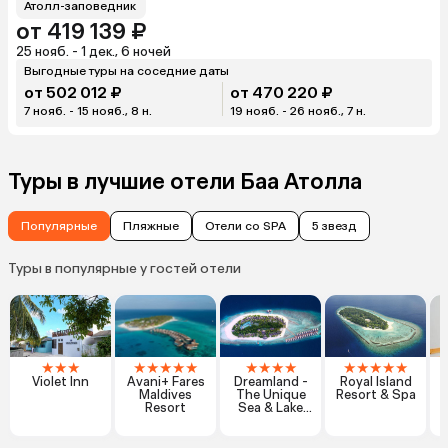
Атолл-заповедник
от 419 139 ₽
25 нояб. - 1 дек., 6 ночей
Выгодные туры на соседние даты
от 502 012 ₽
от 470 220 ₽
7 нояб. - 15 нояб., 8 н.
19 нояб. - 26 нояб., 7 н.
Туры в лучшие отели Баа Атолла
Популярные
Пляжные
Отели со SPA
5 звезд
Туры в популярные у гостей отели
★
★
★
★
★
★
★
★
★
★
★
★
★
★
★
★
★
Violet Inn
Avani+ Fares
Dreamland -
Royal Island
Maldives
The Unique
Resort & Spa
Resort
Sea & Lake
Resort