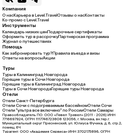
Компания
О нас
Карьера в Level.Travel
Отзывы о нас
Контакты
Ко-промо с Level.Travel
Инструменты
Календарь низких цен
Подарочные сертификаты
Оформить тур в рассрочку
Партнерская программа
Журнал о путешествиях
Помощь
Как забронировать тур?
Правила въезда и визы
Ответы на вопросы
Акции
Туры
Туры в Калининград Новгорода
Горящие туры в Сочи Новгорода
Горящие туры в Калининград Новгорода
Туры в Сочи Новгорода
Горящие туры Новгорода
Отели
Отели Санкт-Петербурга
Отели Сочи с подогреваемым бассейном
Отели Сочи
Отели "ультра все включено" по России
Отели Самары
Правообладатель ПО: ООО «Левел Тревел» (2011 - 2026) ИНН
7716697924, ОГРН 1117746723808 123056, г. Москва, вн.тер.г.
Муниципальный округ Пресненский, ул. Юлиуса Фучика, д.6, стр.2,
помещ.6Ч
Турагент: ООО «Академия Сервиса» ИНН 3702175896, ОГРН