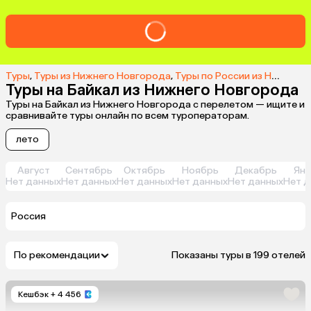
Туры
,
Туры из Нижнего Новгорода
,
Туры по России из Нижнего Новгорода
Туры на Байкал из Нижнего Новгорода
Туры на Байкал из Нижнего Новгорода с перелетом — ищите и
сравнивайте туры онлайн по всем туроператорам.
лето
Август
Сентябрь
Октябрь
Ноябрь
Декабрь
Янв
Нет данных
Нет данных
Нет данных
Нет данных
Нет данных
Нет д
Россия
По рекомендации
Показаны туры в 199 отелей
Кешбэк
+ 4 456