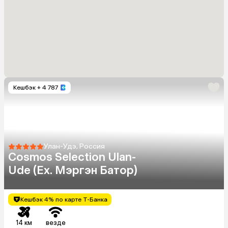
Кешбэк
+ 4 787
Улан-Удэ, Россия
Cosmos Selection Ulan-
Ude (Ex. Мэргэн Батор)
Кешбэк 4% по карте Т-Банка
14 км
везде