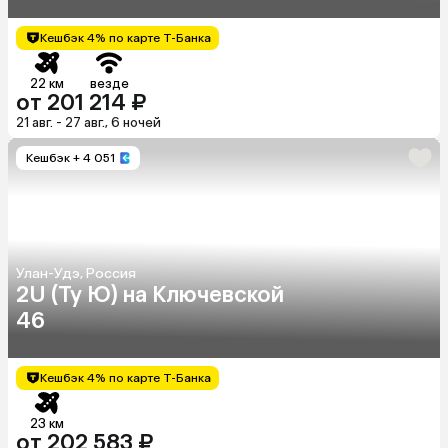
Кешбэк 4% по карте Т-Банка
22 км
везде
от 201 214 ₽
21 авг. - 27 авг., 6 ночей
Кешбэк
+ 4 051
Улан-Удэ, Россия
2U (Ту Ю) на Ключевской
46
Кешбэк 4% по карте Т-Банка
23 км
от 202 583 ₽