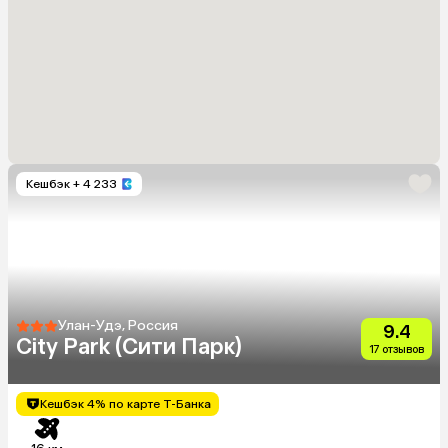
Кешбэк
+ 4 233
Улан-Удэ, Россия
9.4
City Park (Сити Парк)
17 отзывов
Кешбэк 4% по карте Т-Банка