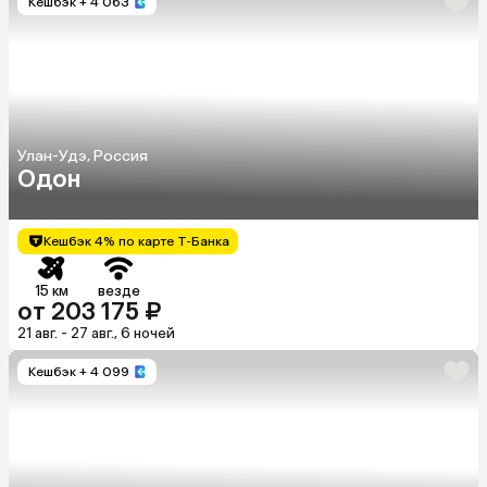
Кешбэк
+ 4 063
Улан-Удэ, Россия
Одон
Кешбэк 4% по карте Т-Банка
15 км
везде
от 203 175 ₽
21 авг. - 27 авг., 6 ночей
Кешбэк
+ 4 099