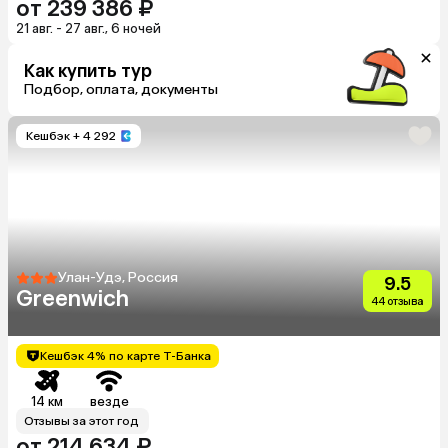
от 239 386 ₽
21 авг. - 27 авг., 6 ночей
Как купить тур
Подбор, оплата, документы
Кешбэк
+ 4 292
Улан-Удэ, Россия
9.5
Greenwich
44 отзыва
Кешбэк 4% по карте Т-Банка
14 км
везде
Отзывы за этот год
от 214 634 ₽