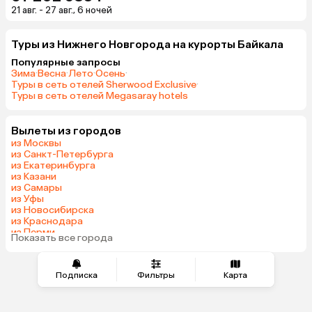
21 авг. - 27 авг., 6 ночей
Туры из Нижнего Новгорода на курорты Байкала
Популярные запросы
Зима
·
Весна
·
Лето
·
Осень
·
Туры в сеть отелей Sherwood Exclusive
·
Туры в сеть отелей Megasaray hotels
Вылеты из городов
из Москвы
из Санкт-Петербурга
из Екатеринбурга
из Казани
из Самары
из Уфы
из Новосибирска
из Краснодара
из Перми
Показать все города
из Сочи
Подписка
Фильтры
Карта