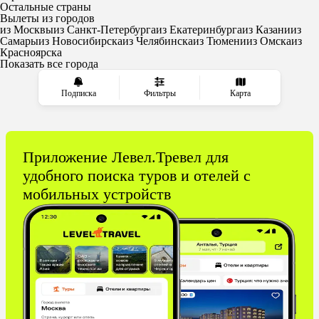
Остальные страны
Вылеты из городов
из Москвы
из Санкт-Петербурга
из Екатеринбурга
из Казани
из
Самары
из Новосибирска
из Челябинска
из Тюмени
из Омска
из
Красноярска
Показать все города
Подписка
Фильтры
Карта
Приложение Левел.Тревел для
удобного поиска туров и отелей с
мобильных устройств