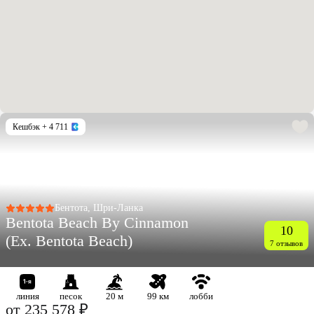
Кешбэк
+ 4 711
Бентота, Шри-Ланка
Bentota Beach By Cinnamon
10
(Ex. Bentota Beach)
7 отзывов
линия
песок
20 м
99 км
лобби
от 235 578 ₽