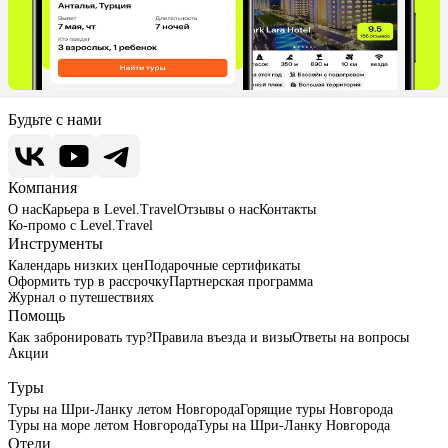
Будьте с нами
Компания
О нас
Карьера в Level.Travel
Отзывы о нас
Контакты
Ко-промо с Level.Travel
Инструменты
Календарь низких цен
Подарочные сертификаты
Оформить тур в рассрочку
Партнерская программа
Журнал о путешествиях
Помощь
Как забронировать тур?
Правила въезда и визы
Ответы на вопросы
Акции
Туры
Туры на Шри-Ланку летом Новгорода
Горящие туры Новгорода
Туры на море летом Новгорода
Туры на Шри-Ланку Новгорода
Отели