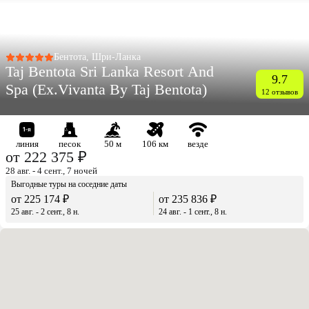
Бентота, Шри-Ланка
Taj Bentota Sri Lanka Resort And
9.7
Spa (Ex.Vivanta By Taj Bentota)
12 отзывов
линия
песок
50 м
106 км
везде
от 222 375 ₽
28 авг. - 4 сент., 7 ночей
Выгодные туры на соседние даты
от 225 174 ₽
от 235 836 ₽
25 авг. - 2 сент., 8 н.
24 авг. - 1 сент., 8 н.