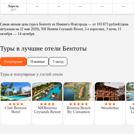
Апрель
—
—
—
—
—
2027
Самая низкая цена тура в Бентоту из Нижнего Новгорода — от 193 873 рублей (цена
актуальна на 22 мая 2026), NH Bentota Ceysands Resort, 2-е взрослых, 3 ночи, 11
октября — 14 октября.
Туры в лучшие отели Бентоты
Популярные
Пляжные
5 звезд
Туры в популярные у гостей отели
★
★
★
★
★
★
★
★
★
★
★
★
★
★
★
★
Club Bentota
NH Bentota
Bentota Beach
Wunderbar
Ta
Hotel
Ceysands Resort
By Cinnamon
L