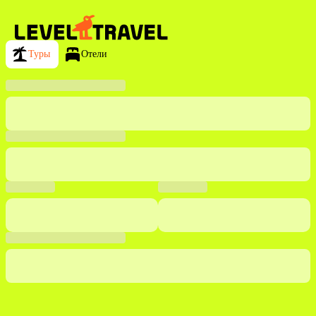
Туры
Отели