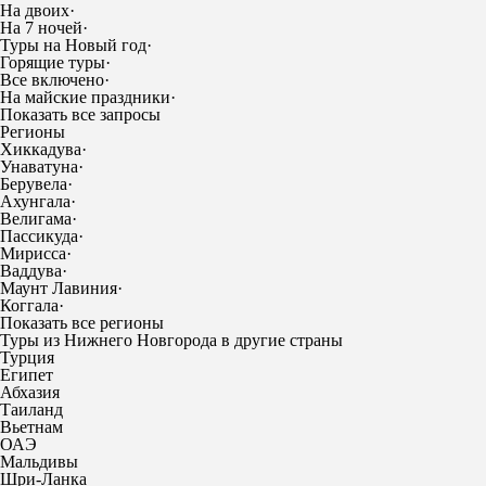
На двоих
·
На 7 ночей
·
Туры на Новый год
·
Горящие туры
·
Все включено
·
На майские праздники
·
Показать все запросы
Регионы
Хиккадува
·
Унаватуна
·
Берувела
·
Ахунгала
·
Велигама
·
Пассикуда
·
Мирисса
·
Ваддува
·
Маунт Лавиния
·
Коггала
·
Показать все регионы
Туры из Нижнего Новгорода в другие страны
Турция
Египет
Абхазия
Таиланд
Вьетнам
ОАЭ
Мальдивы
Шри-Ланка