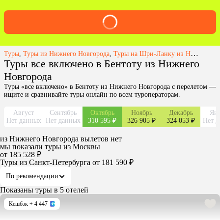
Туры
,
Туры из Нижнего Новгорода
,
Туры на Шри-Ланку из Нижнего Новгорода
Туры все включено в Бентоту из Нижнего
Новгорода
Туры «все включено» в Бентоту из Нижнего Новгорода с перелетом —
ищите и сравнивайте туры онлайн по всем туроператорам.
Август
Сентябрь
Октябрь
Ноябрь
Декабрь
Янв
Нет данных
Нет данных
310 595 ₽
326 905 ₽
324 053 ₽
Нет д
из
Нижнего Новгорода
вылетов нет
мы показали туры
из
Москвы
от 185 528 ₽
Туры из Санкт-Петербурга
от 181 590 ₽
По рекомендации
Показаны туры в 5 отелей
Кешбэк
+ 4 447