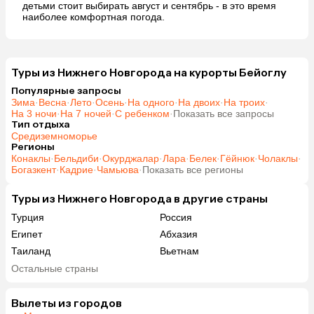
детьми стоит выбирать август и сентябрь - в это время
наиболее комфортная погода.
Туры из Нижнего Новгорода на курорты Бейоглу
Популярные запросы
Зима
·
Весна
·
Лето
·
Осень
·
На одного
·
На двоих
·
На троих
·
На 3 ночи
·
На 7 ночей
·
С ребенком
·
Показать все запросы
Тип отдыха
Средиземноморье
Регионы
Конаклы
·
Бельдиби
·
Окурджалар
·
Лара
·
Белек
·
Гёйнюк
·
Чолаклы
·
Богазкент
·
Кадрие
·
Чамьюва
·
Показать все регионы
Туры из Нижнего Новгорода в другие страны
Турция
Россия
Египет
Абхазия
Таиланд
Вьетнам
ОАЭ
Мальдивы
Остальные страны
Шри-Ланка
Гонконг
Саудовская Аравия
Вылеты из городов