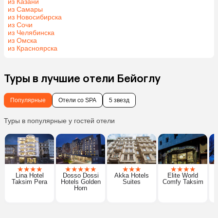
из Казани
из Самары
из Новосибирска
из Сочи
из Челябинска
из Омска
из Красноярска
Туры в лучшие отели Бейоглу
Популярные
Отели со SPA
5 звезд
Туры в популярные у гостей отели
★
★
★
★
★
★
★
★
★
★
★
★
★
★
★
★
Lina Hotel
Dosso Dossi
Akka Hotels
Elite World
M
Taksim Pera
Hotels Golden
Suites
Comfy Taksim
Horn