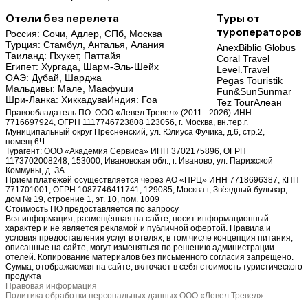
Отели без перелета
Туры от
туроператоров
Россия:
Сочи,
Адлер,
СПб,
Москва
Турция:
Стамбул,
Анталья,
Алания
Anex
Biblio Globus
Таиланд:
Пхукет,
Паттайя
Coral Travel
Египет:
Хургада,
Шарм-Эль-Шейх
Level.Travel
ОАЭ:
Дубай,
Шарджа
Pegas Touristik
Мальдивы:
Мале,
Маафуши
Fun&Sun
Sunmar
Шри-Ланка:
Хиккадува
Индия:
Гоа
Tez Tour
Алеан
Правообладатель ПО: ООО «Левел Тревел» (2011 - 2026) ИНН
7716697924, ОГРН 1117746723808 123056, г. Москва, вн.тер.г.
Муниципальный округ Пресненский, ул. Юлиуса Фучика, д.6, стр.2,
помещ.6Ч
Турагент: ООО «Академия Сервиса» ИНН 3702175896, ОГРН
1173702008248, 153000, Ивановская обл., г. Иваново, ул. Парижской
Коммуны, д. ЗА
Прием платежей осуществляется через АО «ПРЦ» ИНН 7718696387, КПП
771701001, ОГРН 1087746411741, 129085, Москва г, Звёздный бульвар,
дом № 19, строение 1, эт. 10, пом. 1009
Стоимость ПО предоставляется по запросу
Вся информация, размещённая на сайте, носит информационный
характер и не является рекламой и публичной офертой. Правила и
условия предоставления услуг в отелях, в том числе концепция питания,
описанные на сайте, могут изменяться по решению администрации
отелей. Копирование материалов без письменного согласия запрещено.
Сумма, отображаемая на сайте, включает в себя стоимость туристического
продукта
Правовая информация
Политика обработки персональных данных ООО «Левел Тревел»