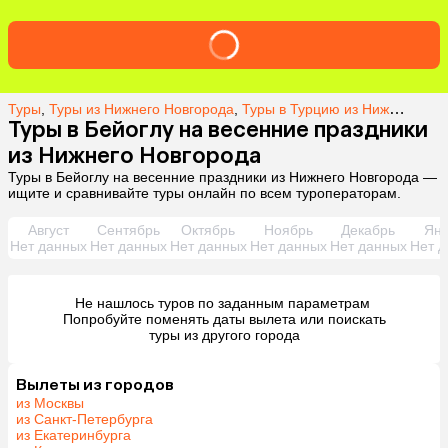
Туры
,
Туры из Нижнего Новгорода
,
Туры в Турцию из Нижнего Новгорода
Туры в Бейоглу на весенние праздники
из Нижнего Новгорода
Туры в Бейоглу на весенние праздники из Нижнего Новгорода —
ищите и сравнивайте туры онлайн по всем туроператорам.
Август
Сентябрь
Октябрь
Ноябрь
Декабрь
Янв
Нет данных
Нет данных
Нет данных
Нет данных
Нет данных
Нет д
Не нашлось туров по заданным параметрам 

 Попробуйте поменять даты вылета или поискать 
туры из другого города
Вылеты из городов
из Москвы
из Санкт-Петербурга
из Екатеринбурга