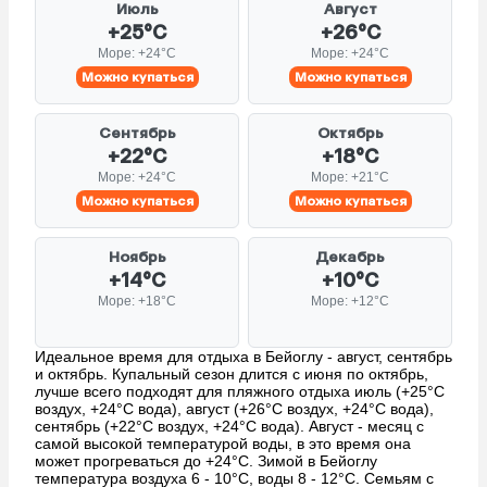
Июль
Август
+25°C
+26°C
Море: +24°C
Море: +24°C
Можно купаться
Можно купаться
Сентябрь
Октябрь
+22°C
+18°C
Море: +24°C
Море: +21°C
Можно купаться
Можно купаться
Ноябрь
Декабрь
+14°C
+10°C
Море: +18°C
Море: +12°C
Идеальное время для отдыха в Бейоглу - август, сентябрь
и октябрь. Купальный сезон длится с июня по октябрь,
лучше всего подходят для пляжного отдыха июль (+25°C
воздух, +24°C вода), август (+26°C воздух, +24°C вода),
сентябрь (+22°C воздух, +24°C вода). Август - месяц с
самой высокой температурой воды, в это время она
может прогреваться до +24°C. Зимой в Бейоглу
температура воздуха 6 - 10°C, воды 8 - 12°C. Семьям с