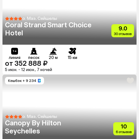
о. Маэ, Сейшелы
Coral Strand Smart Choice
9.0
Hotel
30 отзывов
линия
песок
20 м
15 км
от 352 888 ₽
5 июн. - 12 июн., 7 ночей
Кешбэк
+ 9 234
о. Маэ, Сейшелы
Canopy By Hilton
10
Seychelles
6 отзывов