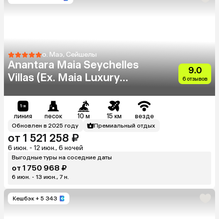
о. Маэ, Сейшелы
Anantara Maia Seychelles
9.0
Villas (Ex. Maia Luxury
6 отзывов
Resort & Spa)
линия
песок
10 м
15 км
везде
Обновлен в 2025 году
Премиальный отдых
от 1 521 258 ₽
6 июн. - 12 июн., 6 ночей
Выгодные туры на соседние даты
от 1 750 968 ₽
6 июн. - 13 июн., 7 н.
Кешбэк
+ 5 343