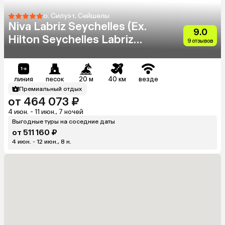
о. Силуэт, Сейшелы
Niva Labriz Seychelles (Ex.
9.0
Hilton Seychelles Labriz
9 отзывов
Resort & Spa)
линия
песок
20 м
40 км
везде
Премиальный отдых
от 464 073 ₽
4 июн. - 11 июн., 7 ночей
Выгодные туры на соседние даты
от 511 160 ₽
4 июн. - 12 июн., 8 н.