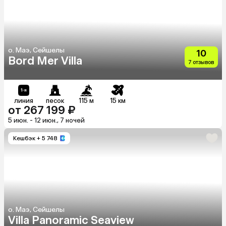
о. Маэ, Сейшелы
10
Bord Mer Villa
7 отзывов
линия
песок
115 м
15 км
от 267 199 ₽
5 июн. - 12 июн., 7 ночей
Кешбэк
+ 5 748
о. Маэ, Сейшелы
Villa Panoramic Seaview