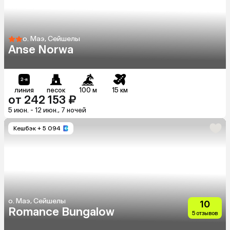
о. Маэ, Сейшелы
Anse Norwa
линия
песок
100 м
15 км
от 242 153 ₽
5 июн. - 12 июн., 7 ночей
Кешбэк
+ 5 094
о. Маэ, Сейшелы
10
Romance Bungalow
5 отзывов