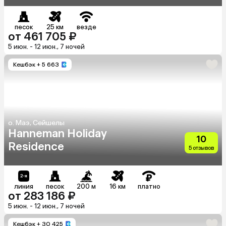
песок
25 км
везде
от 461 705 ₽
5 июн. - 12 июн., 7 ночей
Кешбэк
+ 5 663
о. Маэ, Сейшелы
Hanneman Holiday
10
Residence
5 отзывов
линия
песок
200 м
16 км
платно
от 283 186 ₽
5 июн. - 12 июн., 7 ночей
Кешбэк
+ 30 425