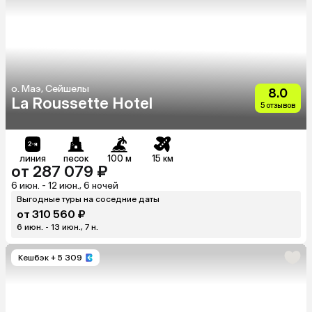
о. Маэ, Сейшелы
8.0
La Roussette Hotel
5 отзывов
линия
песок
100 м
15 км
от 287 079 ₽
6 июн. - 12 июн., 6 ночей
Выгодные туры на соседние даты
от 310 560 ₽
6 июн. - 13 июн., 7 н.
Кешбэк
+ 5 309