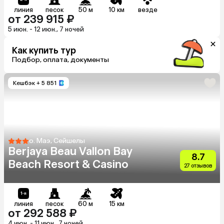
линия
песок
50 м
10 км
везде
от 239 915 ₽
5 июн. - 12 июн., 7 ночей
Как купить тур
Подбор, оплата, документы
Кешбэк
+ 5 851
о. Маэ, Сейшелы
Berjaya Beau Vallon Bay
8.7
Beach Resort & Casino
27 отзывов
линия
песок
60 м
15 км
от 292 588 ₽
4 июн. - 11 июн., 7 ночей