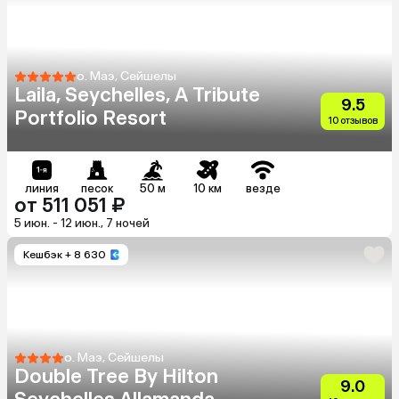
о. Маэ, Сейшелы
Laila, Seychelles, A Tribute
9.5
Portfolio Resort
10 отзывов
линия
песок
50 м
10 км
везде
от 511 051 ₽
5 июн. - 12 июн., 7 ночей
Кешбэк
+ 8 630
о. Маэ, Сейшелы
Double Tree By Hilton
9.0