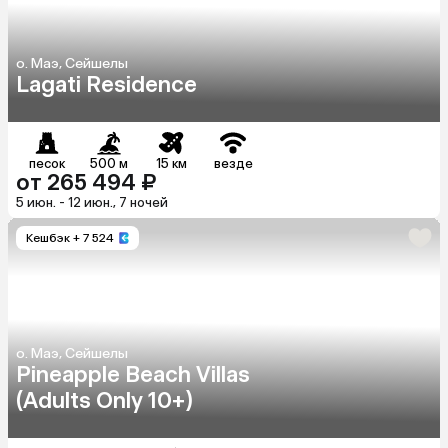
о. Маэ, Сейшелы
Lagati Residence
песок
500 м
15 км
везде
от 265 494 ₽
5 июн. - 12 июн., 7 ночей
Кешбэк
+ 7 524
о. Маэ, Сейшелы
Pineapple Beach Villas
(Adults Only 10+)