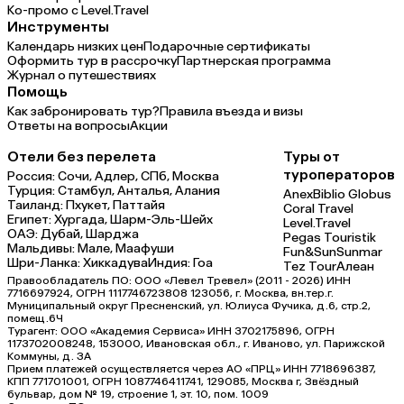
Ко-промо с Level.Travel
Инструменты
Календарь низких цен
Подарочные сертификаты
Оформить тур в рассрочку
Партнерская программа
Журнал о путешествиях
Помощь
Как забронировать тур?
Правила въезда и визы
Ответы на вопросы
Акции
Отели без перелета
Туры от
туроператоров
Россия:
Сочи,
Адлер,
СПб,
Москва
Турция:
Стамбул,
Анталья,
Алания
Anex
Biblio Globus
Таиланд:
Пхукет,
Паттайя
Coral Travel
Египет:
Хургада,
Шарм-Эль-Шейх
Level.Travel
ОАЭ:
Дубай,
Шарджа
Pegas Touristik
Мальдивы:
Мале,
Маафуши
Fun&Sun
Sunmar
Шри-Ланка:
Хиккадува
Индия:
Гоа
Tez Tour
Алеан
Правообладатель ПО: ООО «Левел Тревел» (2011 - 2026) ИНН
7716697924, ОГРН 1117746723808 123056, г. Москва, вн.тер.г.
Муниципальный округ Пресненский, ул. Юлиуса Фучика, д.6, стр.2,
помещ.6Ч
Турагент: ООО «Академия Сервиса» ИНН 3702175896, ОГРН
1173702008248, 153000, Ивановская обл., г. Иваново, ул. Парижской
Коммуны, д. ЗА
Прием платежей осуществляется через АО «ПРЦ» ИНН 7718696387,
КПП 771701001, ОГРН 1087746411741, 129085, Москва г, Звёздный
бульвар, дом № 19, строение 1, эт. 10, пом. 1009