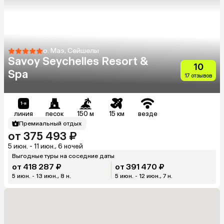
о. Маэ, Сейшелы
Savoy Seychelles Resort &
10
Spa
17 отзывов
линия
песок
150 м
15 км
везде
Премиальный отдых
от 375 493 ₽
5 июн. - 11 июн., 6 ночей
Выгодные туры на соседние даты
от 418 287 ₽
от 391 470 ₽
5 июн. - 13 июн., 8 н.
5 июн. - 12 июн., 7 н.