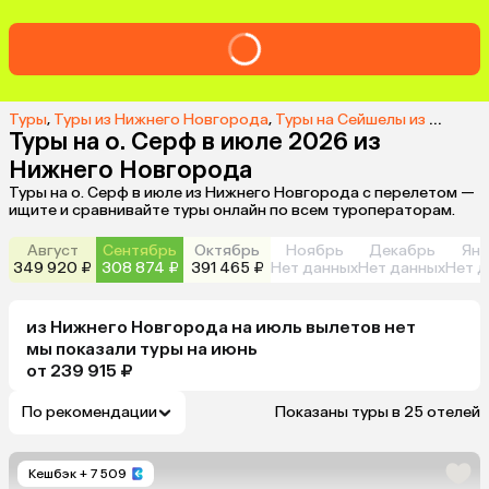
Туры
,
Туры из Нижнего Новгорода
,
Туры на Сейшелы из Нижнего Новгорода
Туры на о. Серф в июле 2026 из
Нижнего Новгорода
Туры на о. Серф в июле из Нижнего Новгорода с перелетом —
ищите и сравнивайте туры онлайн по всем туроператорам.
Август
Сентябрь
Октябрь
Ноябрь
Декабрь
Янв
349 920 ₽
308 874 ₽
391 465 ₽
Нет данных
Нет данных
Нет д
из
Нижнего Новгорода
на июль
вылетов нет
мы показали туры
на
июнь
от 239 915 ₽
По рекомендации
Показаны туры в 25 отелей
Кешбэк
+ 7 509