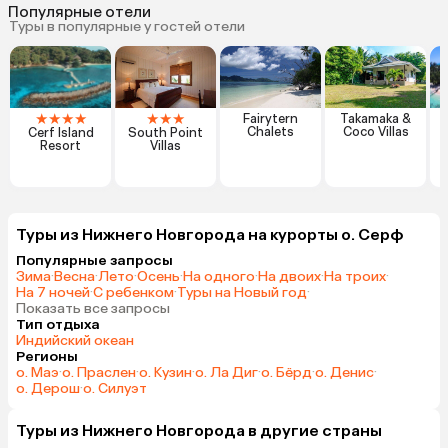
Популярные отели
Туры в популярные у гостей отели
★
★
★
★
★
★
★
Fairytern
Takamaka &
Chalets
Coco Villas
Cerf Island
South Point
Resort
Villas
Туры из Нижнего Новгорода на курорты о. Серф
Популярные запросы
Зима
·
Весна
·
Лето
·
Осень
·
На одного
·
На двоих
·
На троих
·
На 7 ночей
·
С ребенком
·
Туры на Новый год
·
Показать все запросы
Тип отдыха
Индийский океан
Регионы
о. Маэ
·
о. Праслен
·
о. Кузин
·
о. Ла Диг
·
о. Бёрд
·
о. Денис
·
о. Дерош
·
о. Силуэт
Туры из Нижнего Новгорода в другие страны