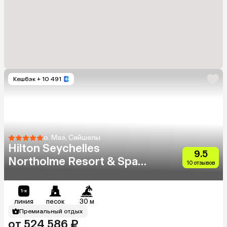
Кешбэк
+ 10 491
о. Маэ, Сейшелы
Hilton Seychelles
9.5
Northolme Resort & Spa
10 отзывов
(Adults Only 13+)
линия
песок
30 м
Премиальный отдых
от 524 586 ₽