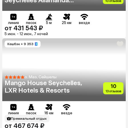
Seychelles Allamanda
10 отзывов
Resort & Spa
линия
песок
5 м
25 км
везде
от 431 543 ₽
5 июн. - 12 июн., 7 ночей
Кешбэк
+ 9 353
о. Маэ, Сейшелы
Mango House Seychelles,
10
LXR Hotels & Resorts
13 отзывов
линия
песок
16 км
везде
Премиальный отдых
от 467 674 ₽