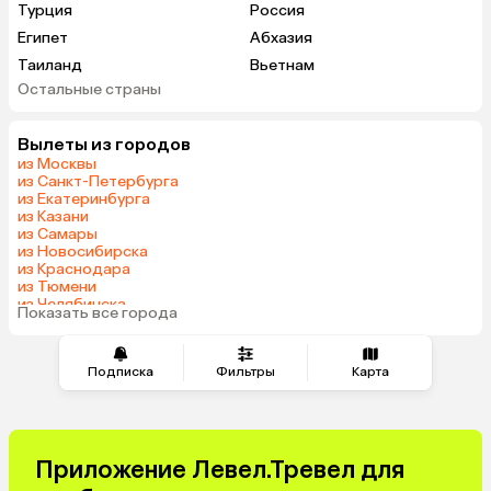
Турция
Россия
Египет
Абхазия
Таиланд
Вьетнам
Остальные страны
ОАЭ
Мальдивы
Грузия
Беларусь
Вылеты из городов
Армения
Шри-Ланка
из Москвы
Казахстан
Азербайджан
из Санкт-Петербурга
из Екатеринбурга
Узбекистан
Сербия
из Казани
Катар
Киргизия
из Самары
из Новосибирска
Гонконг
Саудовская Аравия
из Краснодара
Таджикистан
Венгрия
из Тюмени
из Челябинска
Показать все города
из Минеральных Вод
Подписка
Фильтры
Карта
Приложение Левел.Тревел для