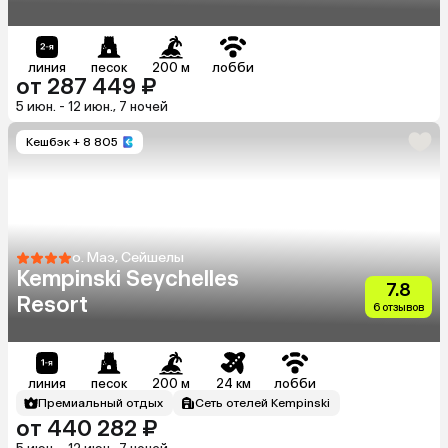
линия
песок
200 м
лобби
от 287 449 ₽
5 июн. - 12 июн., 7 ночей
Кешбэк
+ 8 805
о. Маэ, Сейшелы
Kempinski Seychelles
7.8
Resort
6 отзывов
линия
песок
200 м
24 км
лобби
Премиальный отдых
Сеть отелей Kempinski
от 440 282 ₽