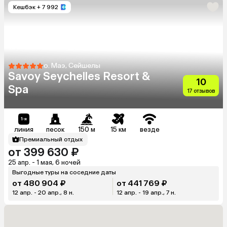
Кешбэк
+ 7 992
о. Маэ, Сейшелы
Savoy Seychelles Resort &
10
Spa
17 отзывов
линия
песок
150 м
15 км
везде
Премиальный отдых
от 399 630 ₽
25 апр. - 1 мая, 6 ночей
Выгодные туры на соседние даты
от 480 904 ₽
от 441 769 ₽
12 апр. - 20 апр., 8 н.
12 апр. - 19 апр., 7 н.