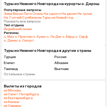
Туры из Нижнего Новгорода на курорты о. Дерош
Популярные запросы
Зима
·
Весна
·
Лето
·
Осень
·
На одного
·
На двоих
·
На троих
·
На 7 ночей
·
С ребенком
·
Туры на Новый год
·
Показать все запросы
Тип отдыха
Индийский океан
Регионы
о. Маэ
·
о. Праслен
·
о. Кузин
·
о. Ла Диг
·
о. Бёрд
·
о. Серф
·
о. Денис
·
о. Силуэт
Туры из Нижнего Новгорода в другие страны
Турция
Россия
Египет
Абхазия
Таиланд
Вьетнам
Остальные страны
ОАЭ
Мальдивы
Грузия
Беларусь
Вылеты из городов
Армения
Шри-Ланка
из Москвы
Казахстан
Азербайджан
из Санкт-Петербурга
из Екатеринбурга
Узбекистан
Сербия
из Казани
Катар
Киргизия
из Самары