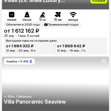
Villas (Ex. Maia Luxury
6 отзывов
Resort & Spa)
линия
песок
10 м
15 км
везде
Обновлен в 2025 году
Премиальный отдых
от 1 612 162 ₽
25 апр. - 1 мая, 6 ночей
Выгодные туры на соседние даты
от 1 984 332 ₽
от 1 868 642 ₽
12 апр. - 20 апр., 8 н.
12 апр. - 19 апр., 7 н.
Кешбэк
+ 5 455
о. Маэ, Сейшелы
Villa Panoramic Seaview