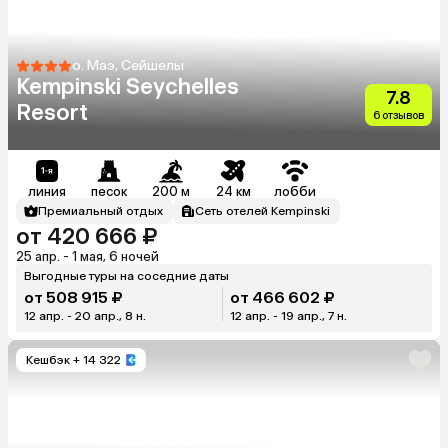
о. Маэ, Сейшелы
Kempinski Seychelles
7.8
Resort
6 отзывов
линия
песок
200 м
24 км
лобби
Премиальный отдых
Сеть отелей Kempinski
от 420 666 ₽
25 апр. - 1 мая, 6 ночей
Выгодные туры на соседние даты
от 508 915 ₽
от 466 602 ₽
12 апр. - 20 апр., 8 н.
12 апр. - 19 апр., 7 н.
Кешбэк
+ 14 322