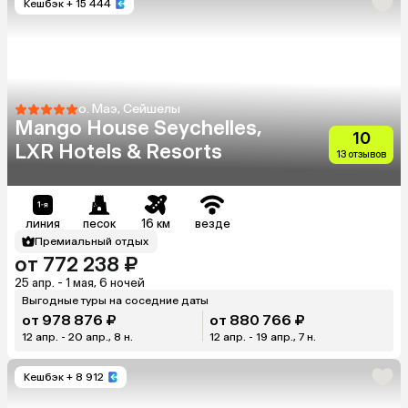
Кешбэк
+ 15 444
о. Маэ, Сейшелы
Mango House Seychelles,
10
LXR Hotels & Resorts
13 отзывов
линия
песок
16 км
везде
Премиальный отдых
от 772 238 ₽
25 апр. - 1 мая, 6 ночей
Выгодные туры на соседние даты
от 978 876 ₽
от 880 766 ₽
12 апр. - 20 апр., 8 н.
12 апр. - 19 апр., 7 н.
Кешбэк
+ 8 912