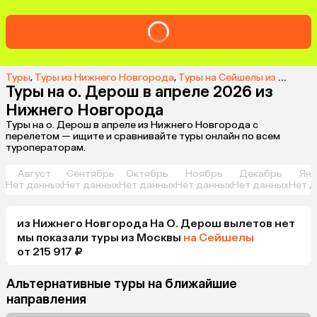
Туры
,
Туры из Нижнего Новгорода
,
Туры на Сейшелы из Нижнего Новгорода
Туры на о. Дерош в апреле 2026 из
Нижнего Новгорода
Туры на о. Дерош в апреле из Нижнего Новгорода с
перелетом — ищите и сравнивайте туры онлайн по всем
туроператорам.
Август
Сентябрь
Октябрь
Ноябрь
Декабрь
Янв
Нет данных
Нет данных
Нет данных
Нет данных
Нет данных
Нет д
из
Нижнего Новгорода
На О. Дерош
вылетов нет
мы показали туры
из
Москвы
на Сейшелы
от 215 917 ₽
Альтернативные туры на ближайшие
направления