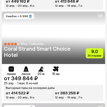
от 449 192 ₽
от 413 846 ₽
12 апр. - 20 апр., 8 н.
12 апр. - 19 апр., 7 н.
Кешбэк
+ 6 996
о. Маэ, Сейшелы
Coral Strand Smart Choice
9.0
Hotel
30 отзывов
линия
песок
20 м
15 км
от 349 844 ₽
25 апр. - 1 мая, 6 ночей
Выгодные туры на соседние даты
от 414 522 ₽
от 383 258 ₽
12 апр. - 20 апр., 8 н.
12 апр. - 19 апр., 7 н.