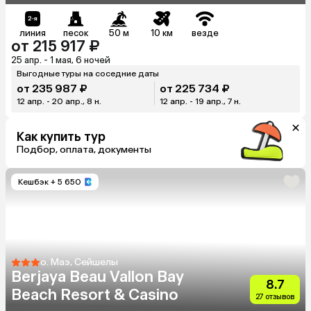
линия
песок
50 м
10 км
везде
от 215 917 ₽
25 апр. - 1 мая, 6 ночей
Выгодные туры на соседние даты
от 235 987 ₽
от 225 734 ₽
12 апр. - 20 апр., 8 н.
12 апр. - 19 апр., 7 н.
Как купить тур
Подбор, оплата, документы
Кешбэк
+ 5 650
о. Маэ, Сейшелы
Berjaya Beau Vallon Bay
8.7
Beach Resort & Casino
27 отзывов