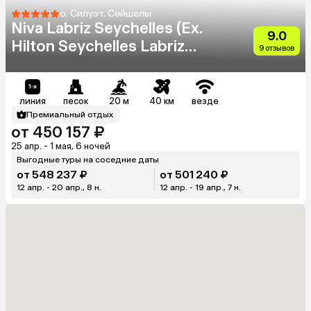
о. Силуэт, Сейшелы
Niva Labriz Seychelles (Ex.
9.0
Hilton Seychelles Labriz
9 отзывов
Resort & Spa)
линия
песок
20 м
40 км
везде
Премиальный отдых
от 450 157 ₽
25 апр. - 1 мая, 6 ночей
Выгодные туры на соседние даты
от 548 237 ₽
от 501 240 ₽
12 апр. - 20 апр., 8 н.
12 апр. - 19 апр., 7 н.