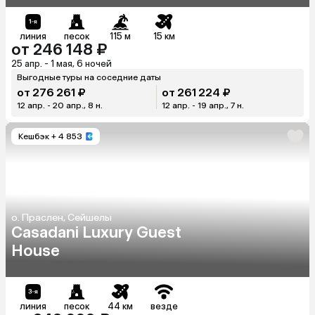
линия
песок
115 м
15 км
от 246 148 ₽
25 апр. - 1 мая, 6 ночей
Выгодные туры на соседние даты
от 276 261 ₽
от 261 224 ₽
12 апр. - 20 апр., 8 н.
12 апр. - 19 апр., 7 н.
Кешбэк
+ 4 853
о. Праслен, Сейшелы
Casadani Luxury Guest
House
линия
песок
44 км
везде