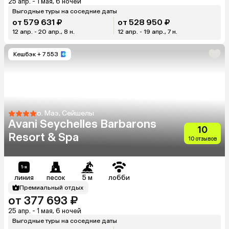
25 апр. - 1 мая, 6 ночей
Выгодные туры на соседние даты
от 579 631 ₽
от 528 950 ₽
12 апр. - 20 апр., 8 н.
12 апр. - 19 апр., 7 н.
Кешбэк
+ 7 553
о. Маэ, Сейшелы
Avani Seychelles Barbarons
10
Resort & Spa
10 отзывов
линия
песок
5 м
лобби
Премиальный отдых
от 377 693 ₽
25 апр. - 1 мая, 6 ночей
Выгодные туры на соседние даты