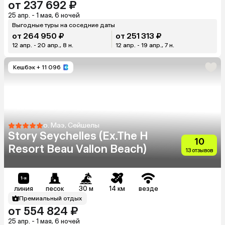
от 237 692 ₽
25 апр. - 1 мая, 6 ночей
Выгодные туры на соседние даты
от 264 950 ₽
от 251 313 ₽
12 апр. - 20 апр., 8 н.
12 апр. - 19 апр., 7 н.
Кешбэк
+ 11 096
о. Маэ, Сейшелы
Story Seychelles (Ex.The H
10
Resort Beau Vallon Beach)
13 отзывов
линия
песок
30 м
14 км
везде
Премиальный отдых
от 554 824 ₽
25 апр. - 1 мая, 6 ночей