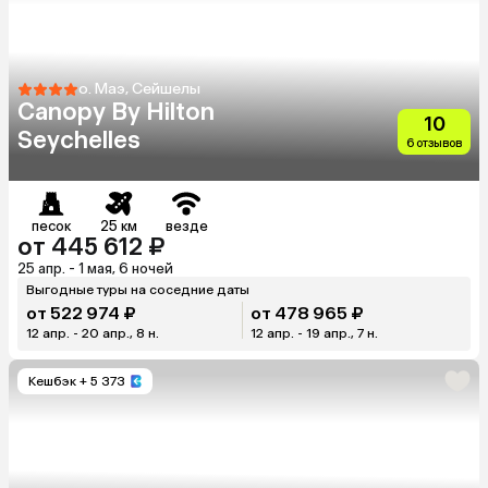
о. Маэ, Сейшелы
Canopy By Hilton
10
Seychelles
6 отзывов
песок
25 км
везде
от 445 612 ₽
25 апр. - 1 мая, 6 ночей
Выгодные туры на соседние даты
от 522 974 ₽
от 478 965 ₽
12 апр. - 20 апр., 8 н.
12 апр. - 19 апр., 7 н.
Кешбэк
+ 5 373