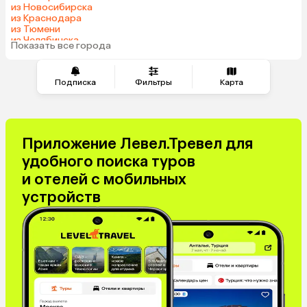
из Новосибирска
Гонконг
Саудовская Аравия
из Краснодара
Таджикистан
Венгрия
из Тюмени
из Челябинска
Показать все города
из Минеральных Вод
Подписка
Фильтры
Карта
Приложение Левел.Тревел для
удобного поиска туров
и отелей с мобильных
устройств