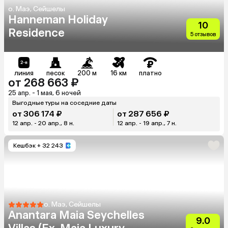
о. Маэ, Сейшелы
Hanneman Holiday
10
Residence
5 отзывов
линия
песок
200 м
16 км
платно
от 268 663 ₽
25 апр. - 1 мая, 6 ночей
Выгодные туры на соседние даты
от 306 174 ₽
от 287 656 ₽
12 апр. - 20 апр., 8 н.
12 апр. - 19 апр., 7 н.
Кешбэк
+ 32 243
о. Маэ, Сейшелы
Anantara Maia Seychelles
9.0