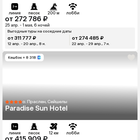
линия
песок
200 м
лобби
от 272 786 ₽
25 апр. - 1 мая, 6 ночей
Выгодные туры на соседние даты
от 311 777 ₽
от 274 485 ₽
12 апр. - 20 апр., 8 н.
22 апр. - 29 апр., 7 н.
Кешбэк
+ 8 318
о. Праслен, Сейшелы
Paradise Sun Hotel
линия
песок
12 км
лобби
от 415 909 ₽