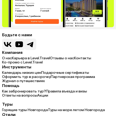
Будьте с нами
Компания
О нас
Карьера в Level.Travel
Отзывы о нас
Контакты
Ко-промо с Level.Travel
Инструменты
Календарь низких цен
Подарочные сертификаты
Оформить тур в рассрочку
Партнерская программа
Журнал о путешествиях
Помощь
Как забронировать тур?
Правила въезда и визы
Ответы на вопросы
Акции
Туры
Горящие туры Новгорода
Туры на море летом Новгорода
Отели