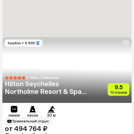
Кешбэк
+ 9 895
о. Маэ, Сейшелы
Hilton Seychelles
9.5
Northolme Resort & Spa
10 отзывов
(Adults Only 13+)
линия
песок
30 м
Премиальный отдых
от 494 764 ₽