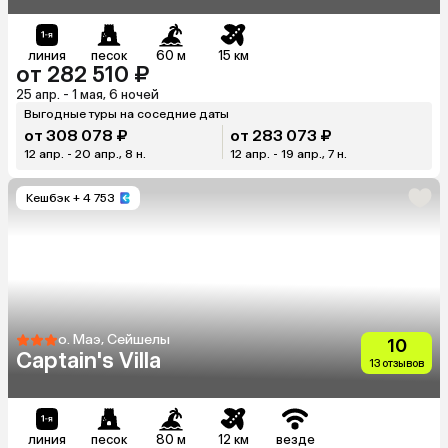
линия
песок
60 м
15 км
от 282 510 ₽
25 апр. - 1 мая, 6 ночей
Выгодные туры на соседние даты
от 308 078 ₽
от 283 073 ₽
12 апр. - 20 апр., 8 н.
12 апр. - 19 апр., 7 н.
Кешбэк
+ 4 753
о. Маэ, Сейшелы
10
Captain's Villa
13 отзывов
линия
песок
80 м
12 км
везде