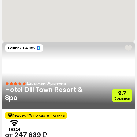
Кешбэк
+ 4 952
Дилижан, Армения
Hotel Dili Town Resort &
9.7
Spa
5 отзывов
Кешбэк 4% по карте Т-Банка
везде
от 247 639 ₽