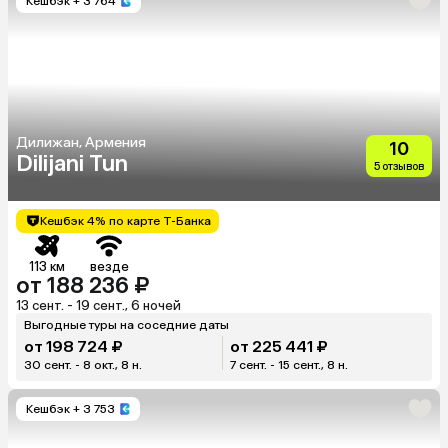
Кешбэк
+ 3 764
Дилижан, Армения
10
Dilijani Tun
5 отзывов
Кешбэк 4% по карте Т-Банка
113 км
везде
от 188 236 ₽
13 сент. - 19 сент., 6 ночей
Выгодные туры на соседние даты
от 198 724 ₽
от 225 441 ₽
30 сент. - 8 окт., 8 н.
7 сент. - 15 сент., 8 н.
Кешбэк
+ 3 753