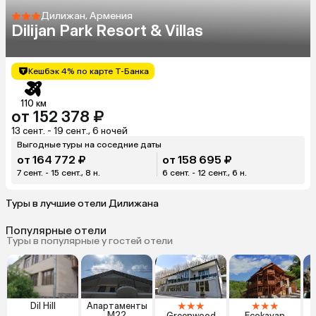
Дилижан, Армения
Dilijan Park Resort & Villas
Кешбэк 4% по карте Т-Банка
110 км
от 152 378 ₽
13 сент. - 19 сент., 6 ночей
Выгодные туры на соседние даты
от 164 772 ₽
от 158 695 ₽
7 сент. - 15 сент., 8 н.
6 сент. - 12 сент., 6 н.
Туры в лучшие отели Дилижана
Популярные отели
Туры в популярные у гостей отели
★
★
★
★
★
★
Dil Hill
Апартаменты
M22
Greenwood
Ecokayan
C