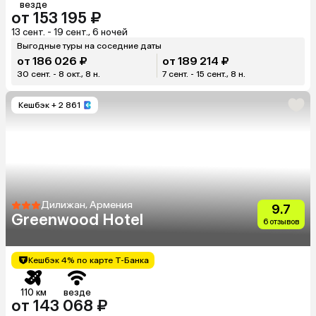
везде
от 153 195 ₽
13 сент. - 19 сент., 6 ночей
Выгодные туры на соседние даты
от 186 026 ₽
от 189 214 ₽
30 сент. - 8 окт., 8 н.
7 сент. - 15 сент., 8 н.
Кешбэк
+ 2 861
Дилижан, Армения
9.7
Greenwood Hotel
6 отзывов
Кешбэк 4% по карте Т-Банка
110 км
везде
от 143 068 ₽