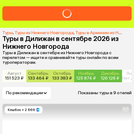
Туры
,
Туры из Нижнего Новгорода
,
Туры в Армению из Нижнего Новгорода
Туры в Дилижан в сентябре 2026 из
Нижнего Новгорода
Туры в Дилижан в сентябре из Нижнего Новгорода с
перелетом — ищите и сравнивайте туры онлайн по всем
туроператорам.
Август
Сентябрь
Октябрь
Ноябрь
Декабрь
Янв
151 523 ₽
133 464 ₽
133 383 ₽
125 874 ₽
126 128 ₽
Нет д
По рекомендации
Показаны туры в 9 отелей
Кешбэк
+ 2 669