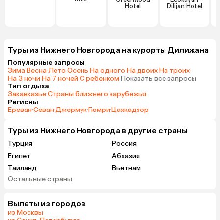
Hotel
Dilijan Hotel
Туры из Нижнего Новгорода на курорты Дилижана
Популярные запросы
Зима
·
Весна
·
Лето
·
Осень
·
На одного
·
На двоих
·
На троих
·
На 3 ночи
·
На 7 ночей
·
С ребенком
·
Показать все запросы
Тип отдыха
Закавказье
·
Страны ближнего зарубежья
Регионы
Ереван
·
Севан
·
Джермук
·
Гюмри
·
Цахкадзор
Туры из Нижнего Новгорода в другие страны
Турция
Россия
Египет
Абхазия
Таиланд
Вьетнам
Остальные страны
ОАЭ
Мальдивы
Грузия
Армения
Вылеты из городов
Беларусь
Казахстан
из Москвы
Шри-Ланка
Узбекистан