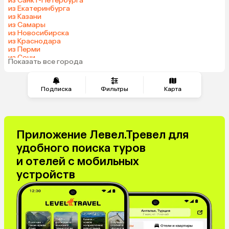
из Санкт-Петербурга
из Екатеринбурга
Азербайджан
Сербия
из Казани
Катар
Киргизия
из Самары
из Новосибирска
Гонконг
Саудовская Аравия
из Краснодара
Таджикистан
Венгрия
из Перми
из Сочи
Показать все города
из Челябинска
Подписка
Фильтры
Карта
Приложение Левел.Тревел для
удобного поиска туров
и отелей с мобильных
устройств