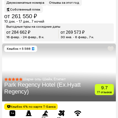
Двухкомнатные номера
Отзывы за этот год
Собственный пляж
от 261 550 ₽
10 дек. - 17 дек., 7 ночей
Выгодные туры на соседние даты
от 284 662 ₽
от 269 573 ₽
16 февр. - 24 февр., 8 н.
30 янв. - 6 февр., 7 н.
Кешбэк
+ 5 588
Шарм-эль-Шейх, Египет
Park Regency Hotel (Ex.Hyatt
9.7
Regency)
77 отзывов
Кешбэк 4% по карте Т-Банка