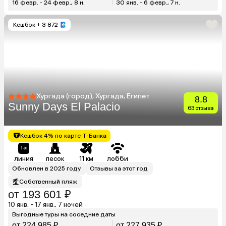
16 февр. - 24 февр., 8 н.
30 янв. - 6 февр., 7 н.
Кешбэк
+ 3 872
Хургада (город), Хургада, Египет
8.8
Sunny Days El Palacio
63 отзыва
Кешбэк 4% по карте Т-Банка
линия
песок
11 км
лобби
Обновлен в 2025 году
Отзывы за этот год
Собственный пляж
от 193 601 ₽
10 янв. - 17 янв., 7 ночей
Выгодные туры на соседние даты
от 224 985 ₽
от 227 935 ₽