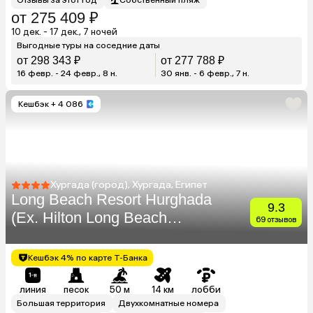
от 275 409 ₽
10 дек. - 17 дек., 7 ночей
Выгодные туры на соседние даты
от 298 343 ₽
от 277 788 ₽
16 февр. - 24 февр., 8 н.
30 янв. - 6 февр., 7 н.
Кешбэк
+ 4 086
Хургада (город), Хургада, Египет
Long Beach Resort Hurghada
9.3
(Ex. Hilton Long Beach
69 отзывов
Resort)
Кешбэк 4% по карте Т-Банка
линия
песок
50 м
14 км
лобби
Большая территория
Двухкомнатные номера