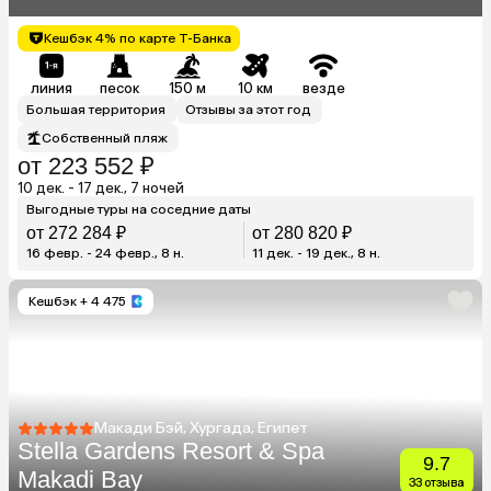
Кешбэк 4% по карте Т-Банка
линия
песок
150 м
10 км
везде
Большая территория
Отзывы за этот год
Собственный пляж
от 223 552 ₽
10 дек. - 17 дек., 7 ночей
Выгодные туры на соседние даты
от 272 284 ₽
от 280 820 ₽
16 февр. - 24 февр., 8 н.
11 дек. - 19 дек., 8 н.
Кешбэк
+ 4 475
Макади Бэй, Хургада, Египет
Stella Gardens Resort & Spa
9.7
Makadi Bay
33 отзыва