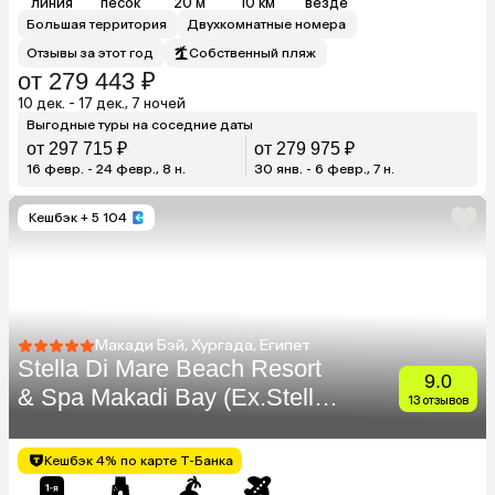
линия
песок
20 м
10 км
везде
Большая территория
Двухкомнатные номера
Отзывы за этот год
Собственный пляж
от 279 443 ₽
10 дек. - 17 дек., 7 ночей
Выгодные туры на соседние даты
от 297 715 ₽
от 279 975 ₽
16 февр. - 24 февр., 8 н.
30 янв. - 6 февр., 7 н.
Кешбэк
+ 5 104
Макади Бэй, Хургада, Египет
Stella Di Mare Beach Resort
9.0
& Spa Makadi Bay (Ex.Stella
13 отзывов
Makadi Beach Resort & Spa)
Кешбэк 4% по карте Т-Банка