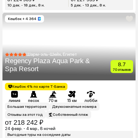
10 дек. - 18 дек., 8 н.
5 дек. - 13 дек., 8 н.
Кешбэк
+ 4 364
Шарм-эль-Шейх, Египет
Regency Plaza Aqua Park &
8.7
Spa Resort
70 отзывов
Кешбэк 4% по карте Т-Банка
линия
песок
70 м
15 км
лобби
Большая территория
Двухкомнатные номера
Отзывы за этот год
Собственный пляж
от 218 242 ₽
24 февр. - 4 мар., 8 ночей
Выгодные туры на соседние даты