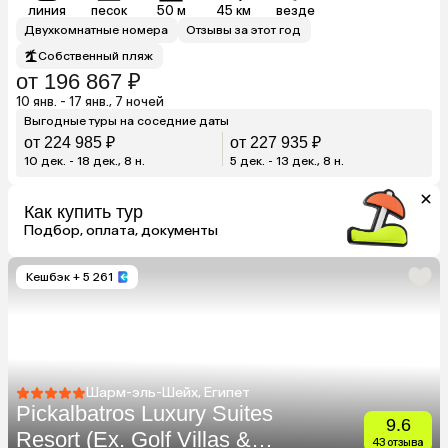
линия
песок
50 м
45 км
везде
Двухкомнатные номера
Отзывы за этот год
Собственный пляж
от 196 867 ₽
10 янв. - 17 янв., 7 ночей
Выгодные туры на соседние даты
от 224 985 ₽
от 227 935 ₽
10 дек. - 18 дек., 8 н.
5 дек. - 13 дек., 8 н.
Как купить тур
Подбор, оплата, документы
Кешбэк
+ 5 261
Шарм-эль-Шейх, Египет
Pickalbatros Luxury Suites
9.6
Resort (Ex. Golf Villas &
43 отзыва