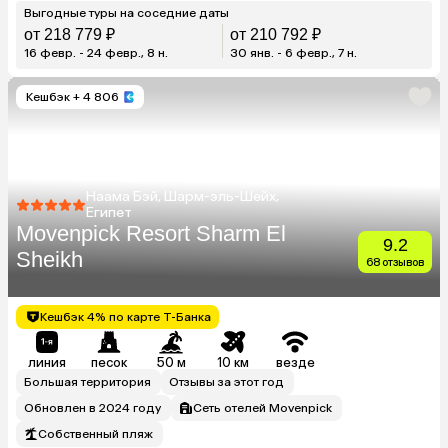
Выгодные туры на соседние даты
от 218 779 ₽
от 210 792 ₽
16 февр. - 24 февр., 8 н.
30 янв. - 6 февр., 7 н.
Кешбэк
+ 4 806
Наама Бэй, Шарм-эль-Шейх,
Египет
Movenpick Resort Sharm El
9.2
Sheikh
68 отзывов
Кешбэк 4% по карте Т-Банка
линия
песок
50 м
10 км
везде
Большая территория
Отзывы за этот год
Обновлен в 2024 году
Сеть отелей Movenpick
Собственный пляж