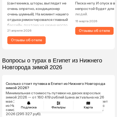
(сантехника, шторы, выглядит не
Песка нету. И спуск в 
очень опрятно, кондиционер
непростой будет для 
очень шумный). На момент нашего
людей.
отдыха ремонтировался главный
15 марта 2026
бассейн, поэтому на ужине могло
быть шумно, и немного портился
Отзывы об отеле
21 апреля 2026
общий вид (но предупреждение
Отзывы об отеле
об этом было при покупке). Из
плюсов: красивая и ухоженная
территория, вкусная и
разнообразная еда, десерты
Вопросы о турах в Египет из Нижнего
выше всех похвал. Большой
Новгорода зимой 2026
красивый риф. Хорошее
обслуживание. Преимущества
клубного номера: отдельный
Сколько стоит путевка в Египет из Нижнего Новгорода
завтрак + отдельный пляж с доп.
зимой 2026?
сервисом (полотенца, мороженое,
Минимальная стоимость путевки на двоих взрослых
напитки, еда) + отдельный
зимой 2026 — от 160 419 рублей (цена актуальна на 26
мая 2026) за 14 ночей. Средняя стоимость тура в Египет
бассейн. С соседнего с клубным
из Нижнего Новгорода — от 329 399 рублей. Месяцы с
пляжем пляжа регулярно слышно
Подписка
Фильтры
Карта
самой низкой стоимостью тура зимой 2026 - декабрь
более активную анимацию, чем в
2026 (295 327 руб).