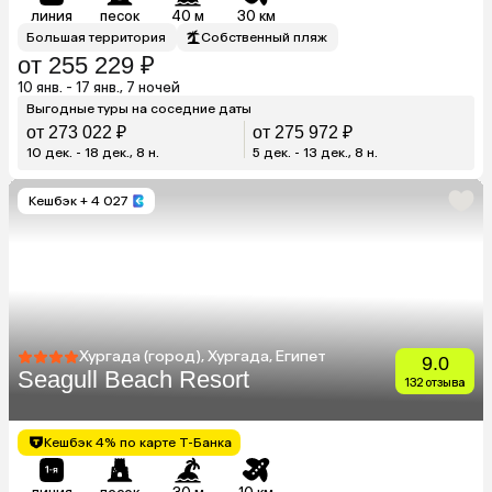
линия
песок
40 м
30 км
Большая территория
Собственный пляж
от 255 229 ₽
10 янв. - 17 янв., 7 ночей
Выгодные туры на соседние даты
от 273 022 ₽
от 275 972 ₽
10 дек. - 18 дек., 8 н.
5 дек. - 13 дек., 8 н.
Кешбэк
+ 4 027
Хургада (город), Хургада, Египет
9.0
Seagull Beach Resort
132 отзыва
Кешбэк 4% по карте Т-Банка