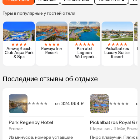
Популярные
Пляжные
Все включено
Отели со SPA
Тол
Туры в популярные у гостей отели
★
★
★
★
★
★
★
★
★
★
★
★
★
★
★
★
★
★
Amwaj Beach
Rewaya Inn
Parrotel
Pickalbatros
R
Club Aqua Park
Resort
Lagoon
Luxury Suites
& Spa
Waterpark
Resort
Resort
Последние отзывы об отдыхе
★★★★★
от 324 964 ₽
★★★★★
о
Park Regency Hotel
Pickalbatros Royal Gr
Египет
Шарм-эль-Шейх, Египе
Из минусов: номера уставшие
Пирс плавучий. Пляж к