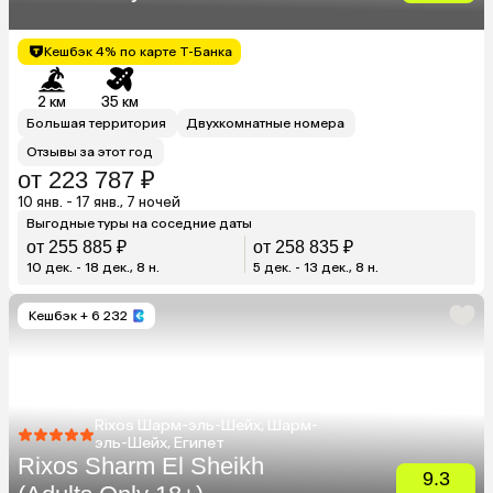
Кешбэк 4% по карте Т-Банка
2 км
35 км
Большая территория
Двухкомнатные номера
Отзывы за этот год
от 223 787 ₽
10 янв. - 17 янв., 7 ночей
Выгодные туры на соседние даты
от 255 885 ₽
от 258 835 ₽
10 дек. - 18 дек., 8 н.
5 дек. - 13 дек., 8 н.
Кешбэк
+ 6 232
Rixos Шарм-эль-Шейх, Шарм-
эль-Шейх, Египет
Rixos Sharm El Sheikh
9.3