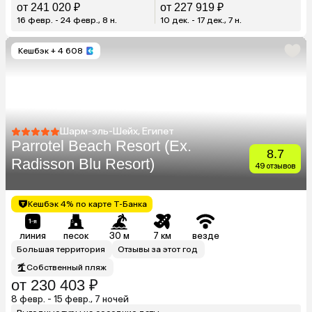
от 241 020 ₽
от 227 919 ₽
16 февр. - 24 февр., 8 н.
10 дек. - 17 дек., 7 н.
Кешбэк
+ 4 608
Шарм-эль-Шейх, Египет
Parrotel Beach Resort (Ex.
8.7
Radisson Blu Resort)
49 отзывов
Кешбэк 4% по карте Т-Банка
линия
песок
30 м
7 км
везде
Большая территория
Отзывы за этот год
Собственный пляж
от 230 403 ₽
8 февр. - 15 февр., 7 ночей