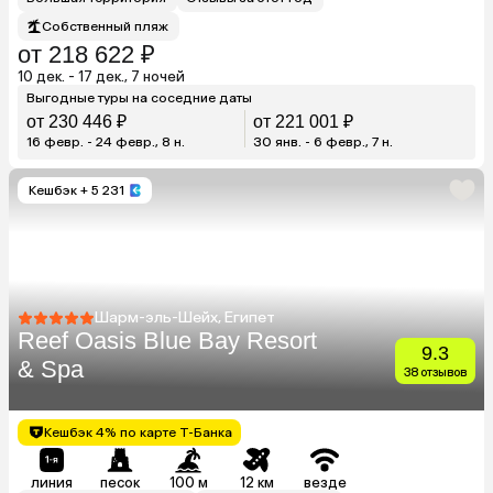
Собственный пляж
от 218 622 ₽
10 дек. - 17 дек., 7 ночей
Выгодные туры на соседние даты
от 230 446 ₽
от 221 001 ₽
16 февр. - 24 февр., 8 н.
30 янв. - 6 февр., 7 н.
Кешбэк
+ 5 231
Шарм-эль-Шейх, Египет
Reef Oasis Blue Bay Resort
9.3
& Spa
38 отзывов
Кешбэк 4% по карте Т-Банка
линия
песок
100 м
12 км
везде