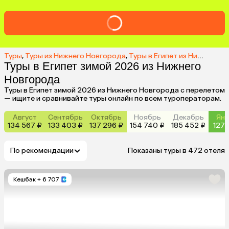
Туры
,
Туры из Нижнего Новгорода
,
Туры в Египет из Нижнего Новгорода
Туры в Египет зимой 2026 из Нижнего
Новгорода
Туры в Египет зимой 2026 из Нижнего Новгорода с перелетом
— ищите и сравнивайте туры онлайн по всем туроператорам.
Август
Сентябрь
Октябрь
Ноябрь
Декабрь
Янв
134 567 ₽
133 403 ₽
137 296 ₽
154 740 ₽
185 452 ₽
127 
По рекомендации
Показаны туры в 472 отеля
Кешбэк
+ 6 707