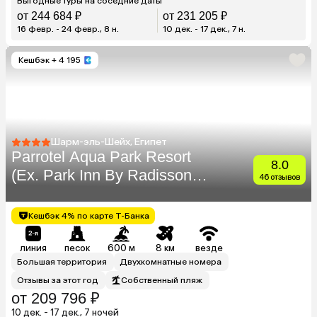
Выгодные туры на соседние даты
от 244 684 ₽
от 231 205 ₽
16 февр. - 24 февр., 8 н.
10 дек. - 17 дек., 7 н.
Кешбэк
+ 4 195
Шарм-эль-Шейх, Египет
Parrotel Aqua Park Resort
8.0
(Ex. Park Inn By Radisson
46 отзывов
Sharm)
Кешбэк 4% по карте Т-Банка
линия
песок
600 м
8 км
везде
Большая территория
Двухкомнатные номера
Отзывы за этот год
Собственный пляж
от 209 796 ₽
10 дек. - 17 дек., 7 ночей