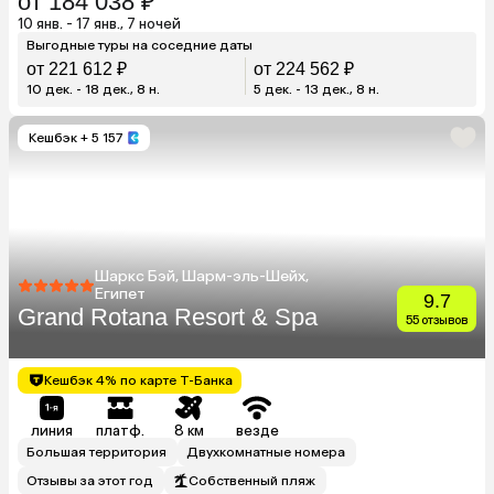
от 184 038 ₽
10 янв. - 17 янв., 7 ночей
Выгодные туры на соседние даты
от 221 612 ₽
от 224 562 ₽
10 дек. - 18 дек., 8 н.
5 дек. - 13 дек., 8 н.
Кешбэк
+ 5 157
Шаркс Бэй, Шарм-эль-Шейх,
Египет
9.7
Grand Rotana Resort & Spa
55 отзывов
Кешбэк 4% по карте Т-Банка
линия
платф.
8 км
везде
Большая территория
Двухкомнатные номера
Отзывы за этот год
Собственный пляж