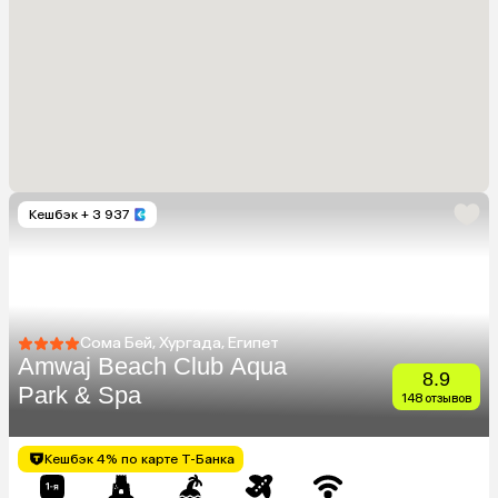
Кешбэк
+ 3 937
Сома Бей, Хургада, Египет
Amwaj Beach Club Aqua
8.9
Park & Spa
148 отзывов
Кешбэк 4% по карте Т-Банка