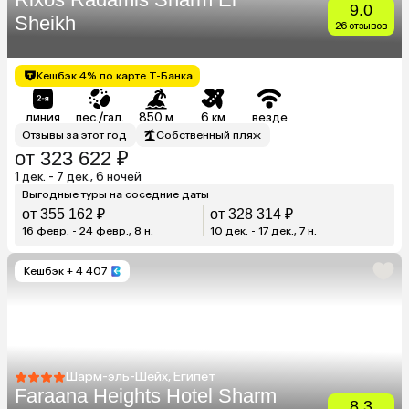
9.0
Sheikh
26 отзывов
Кешбэк 4% по карте Т-Банка
линия
пес./гал.
850 м
6 км
везде
Отзывы за этот год
Собственный пляж
от 323 622 ₽
1 дек. - 7 дек., 6 ночей
Выгодные туры на соседние даты
от 355 162 ₽
от 328 314 ₽
16 февр. - 24 февр., 8 н.
10 дек. - 17 дек., 7 н.
Кешбэк
+ 4 407
Шарм-эль-Шейх, Египет
Faraana Heights Hotel Sharm
8.3