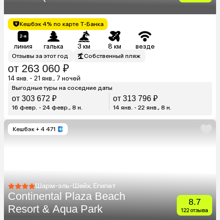
Suites)
Кешбэк 4% по карте Т-Банка
линия
галька
3 км
8 км
везде
Отзывы за этот год
Собственный пляж
от 263 060 ₽
14 янв. - 21 янв., 7 ночей
Выгодные туры на соседние даты
от 303 672 ₽
от 313 796 ₽
16 февр. - 24 февр., 8 н.
14 янв. - 22 янв., 8 н.
Кешбэк
+ 4 471
Шарм-эль-Шейх, Египет
Continental Plaza Beach
8.7
Resort & Aqua Park
122 отзыва