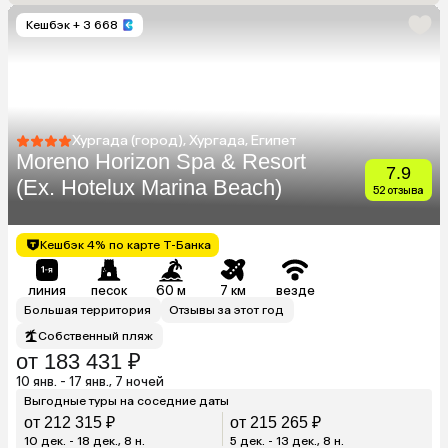
Кешбэк
+ 3 668
Хургада (город), Хургада, Египет
Moreno Horizon Spa & Resort
7.9
(Ex. Hotelux Marina Beach)
52 отзыва
Кешбэк 4% по карте Т-Банка
линия
песок
60 м
7 км
везде
Большая территория
Отзывы за этот год
Собственный пляж
от 183 431 ₽
10 янв. - 17 янв., 7 ночей
Выгодные туры на соседние даты
от 212 315 ₽
от 215 265 ₽
10 дек. - 18 дек., 8 н.
5 дек. - 13 дек., 8 н.