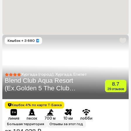
Кешбэк
+ 3 680
Хургада (город), Хургада, Египет
Blend Club Aqua Resort
8.7
(Ex.Golden 5 The Club
29 отзывов
Resort)
Кешбэк 4% по карте Т-Банка
линия
песок
700 м
10 км
лобби
Большая территория
Отзывы за этот год