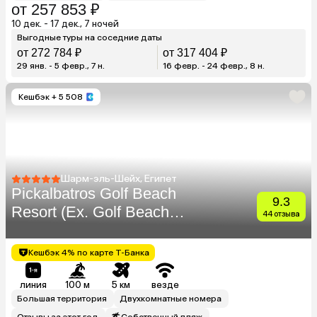
от 257 853 ₽
10 дек. - 17 дек., 7 ночей
Выгодные туры на соседние даты
от 272 784 ₽
от 317 404 ₽
29 янв. - 5 февр., 7 н.
16 февр. - 24 февр., 8 н.
Кешбэк
+ 5 508
Шарм-эль-Шейх, Египет
Pickalbatros Golf Beach
9.3
Resort (Ex. Golf Beach
44 отзыва
Resort Sharm El Sheikh)
Кешбэк 4% по карте Т-Банка
линия
100 м
5 км
везде
Большая территория
Двухкомнатные номера
Отзывы за этот год
Собственный пляж