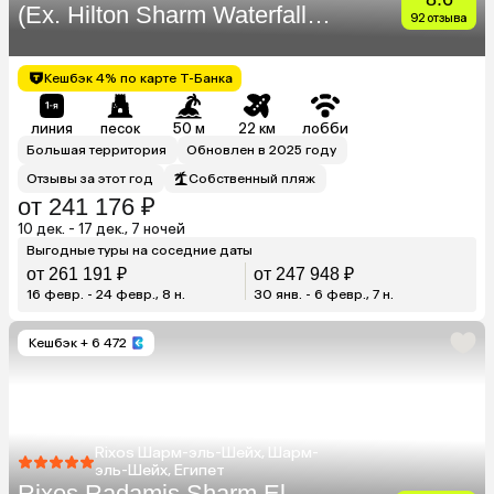
(Ex. Hilton Sharm Waterfalls
92 отзыва
Resort)
Кешбэк 4% по карте Т-Банка
линия
песок
50 м
22 км
лобби
Большая территория
Обновлен в 2025 году
Отзывы за этот год
Собственный пляж
от 241 176 ₽
10 дек. - 17 дек., 7 ночей
Выгодные туры на соседние даты
от 261 191 ₽
от 247 948 ₽
16 февр. - 24 февр., 8 н.
30 янв. - 6 февр., 7 н.
Кешбэк
+ 6 472
Rixos Шарм-эль-Шейх, Шарм-
эль-Шейх, Египет
Rixos Radamis Sharm El