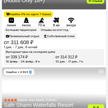
(Adults Only 18+)
57 отзывов
Кешбэк 4% по карте Т-Банка
линия
песок
70 м
8 км
везде
Большая территория
Отзывы за этот год
Премиальный отдых
Собственный пляж
от 311 608 ₽
1 дек. - 7 дек., 6 ночей
Выгодные туры на соседние даты
от 339 174 ₽
от 314 312 ₽
16 февр. - 24 февр., 8 н.
10 дек. - 17 дек., 7 н.
Кешбэк
+ 4 823
Шарм-эль-Шейх, Египет
Safir Sharm Waterfalls Resort
8.6