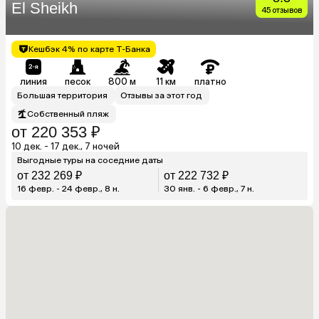
El Sheikh
45 отзывов
Кешбэк 4% по карте Т-Банка
линия
песок
800 м
11 км
платно
Большая территория
Отзывы за этот год
Собственный пляж
от 220 353 ₽
10 дек. - 17 дек., 7 ночей
Выгодные туры на соседние даты
от 232 269 ₽
от 222 732 ₽
16 февр. - 24 февр., 8 н.
30 янв. - 6 февр., 7 н.