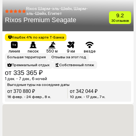
Rixos Шарм-эль-Шейх, Шарм-
эль-Шейх, Египет
9.2
Rixos Premium Seagate
30 отзывов
Кешбэк 4% по карте Т-Банка
линия
песок
550 м
9 км
везде
Большая территория
Отзывы за этот год
Премиальный отдых
Собственный пляж
от 335 365 ₽
1 дек. - 7 дек., 6 ночей
Выгодные туры на соседние даты
от 370 880 ₽
от 342 044 ₽
16 февр. - 24 февр., 8 н.
10 дек. - 17 дек., 7 н.