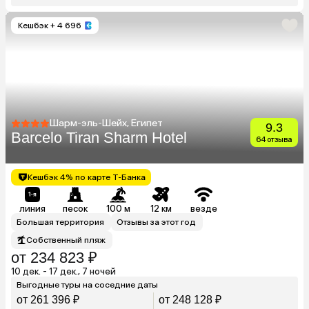
Кешбэк
+ 4 696
Шарм-эль-Шейх, Египет
9.3
Barcelo Tiran Sharm Hotel
64 отзыва
Кешбэк 4% по карте Т-Банка
линия
песок
100 м
12 км
везде
Большая территория
Отзывы за этот год
Собственный пляж
от 234 823 ₽
10 дек. - 17 дек., 7 ночей
Выгодные туры на соседние даты
от 261 396 ₽
от 248 128 ₽