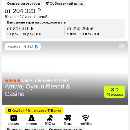
Отзывы за этот год
Собственный пляж
от 204 323 ₽
10 янв. - 17 янв., 7 ночей
Выгодные туры на соседние даты
от 247 316 ₽
от 250 266 ₽
10 дек. - 18 дек., 8 н.
5 дек. - 13 дек., 8 н.
Кешбэк
+ 4 372
Шарм-эль-Шейх, Египет
Amwaj Oyoun Resort &
8.0
Casino
49 отзывов
Кешбэк 4% по карте Т-Банка
линия
песок
100 м
9 км
лобби
Большая территория
Отзывы за этот год