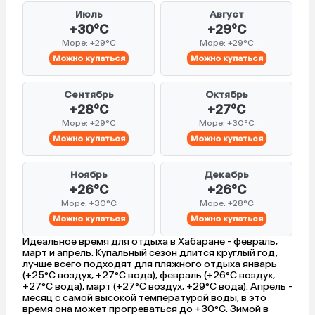
Июль
Август
+30°C
+29°C
Море: +29°C
Море: +29°C
Можно купаться
Можно купаться
Сентябрь
Октябрь
+28°C
+27°C
Море: +29°C
Море: +30°C
Можно купаться
Можно купаться
Ноябрь
Декабрь
+26°C
+26°C
Море: +30°C
Море: +28°C
Можно купаться
Можно купаться
Идеальное время для отдыха в Хабаране - февраль,
март и апрель. Купальный сезон длится круглый год,
лучше всего подходят для пляжного отдыха январь
(+25°C воздух, +27°C вода), февраль (+26°C воздух,
+27°C вода), март (+27°C воздух, +29°C вода). Апрель -
месяц с самой высокой температурой воды, в это
время она может прогреваться до +30°C. Зимой в