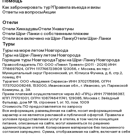
Помощь
Как забронировать тур?
Правила въезда и визы
Ответы на вопросы
Акции
Отели
Отели Хиккадувы
Отели Унаватуны
Отели Шри-Ланки с собственным пляжем
Отели все включено на Шри-Ланку
Отели Шри-Ланки
Туры
Туры на море летом Новгорода
Туры на Шри-Ланку летом Новгорода
Горящие туры Новгорода
Туры на Шри-Ланку Новгорода
Правообладатель ПО: ООО «Левел Тревел» (2011 - 2026) ИНН
7716697924, ОГРН 1117746723808 123056, г. Москва, вн.тер.г.
Муниципальный округ Пресненский, ул. Юлиуса Фучика, д.6, стр.2,
помещ.6Ч
Турагент: ООО «Академия Сервиса» ИНН 3702175896, ОГРН
1173702008248, 153000, Ивановская обл., г. Иваново, ул. Парижской
Коммуны, д. ЗА
Прием платежей осуществляется через АО «ПРЦ» ИНН 7718696387,
КПП 771701001, ОГРН 1087746411741, 129085, Москва г, Звёздный
бульвар, дом № 19, строение 1, эт. 10, пом. 1009
Стоимость ПО предоставляется по запросу
Вся информация, размещённая на сайте, носит информационный
характер и не является рекламой и публичной офертой. Правила и
условия предоставления услуг в отелях, в том числе концепция
питания, описанные на сайте, могут изменяться по решению
администрации отелей. Копирование материалов без письменного
согласия запрещено. Сумма, отображаемая на сайте, включает в себя