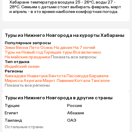
Хабаране температура воздуха 25 - 26°C, воды 27 -
28°C. Семьям с детьми стоит выбирать февраль, март
и апрель - в это время наиболее комфортная погода.
Туры из Нижнего Новгорода на курорты Хабараны
Популярные запросы
Зима
·
Весна
·
Лето
·
Осень
·
На двоих
·
На 7 ночей
·
Туры на Новый год
·
Горящие туры
·
Все включено
·
На майские праздники
·
Показать все запросы
Тип отдыха
Индийский океан
Регионы
Хиккадува
·
Унаватуна
·
Бентота
·
Пассикуда
·
Берувела
·
Мирисса
·
Ахунгала
·
Маунт Лавиния
·
Коггала
·
Тангалле
·
Показать все регионы
Туры из Нижнего Новгорода в другие страны
Турция
Россия
Египет
Абхазия
Таиланд
ОАЭ
Остальные страны
Вьетнам
Мальдивы