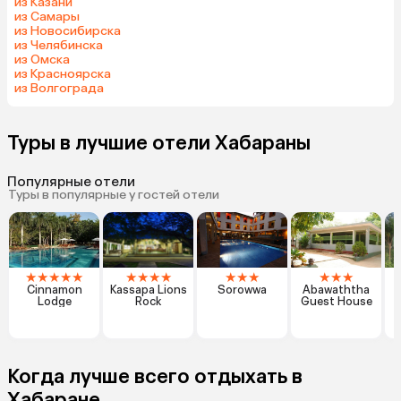
из Казани
из Самары
из Новосибирска
из Челябинска
из Омска
из Красноярска
из Волгограда
Туры в лучшие отели Хабараны
Популярные отели
Туры в популярные у гостей отели
★
★
★
★
★
★
★
★
★
★
★
★
★
★
★
Cinnamon
Kassapa Lions
Sorowwa
Abawaththa
Lodge
Rock
Guest House
Когда лучше всего отдыхать в
Хабаране