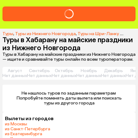
Туры
,
Туры из Нижнего Новгорода
,
Туры на Шри-Ланку из Нижнего Новгорода
Туры в Хабарану на майские праздники
из Нижнего Новгорода
Туры в Хабарану на майские праздники из Нижнего Новгорода
— ищите и сравнивайте туры онлайн по всем туроператорам.
Август
Сентябрь
Октябрь
Ноябрь
Декабрь
Янв
Нет данных
Нет данных
Нет данных
Нет данных
Нет данных
Нет д
Не нашлось туров по заданным параметрам 

 Попробуйте поменять даты вылета или поискать 
туры из другого города
Вылеты из городов
из Москвы
из Санкт-Петербурга
из Екатеринбурга