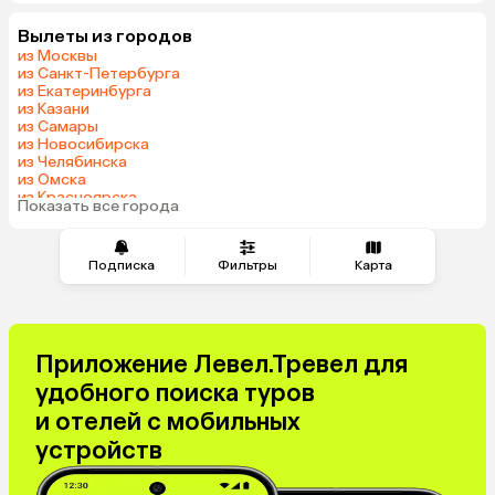
Шри-Ланка
Гонконг
Вылеты из городов
Саудовская Аравия
из Москвы
из Санкт-Петербурга
из Екатеринбурга
из Казани
из Самары
из Новосибирска
из Челябинска
из Омска
из Красноярска
Показать все города
из Волгограда
Подписка
Фильтры
Карта
Приложение Левел.Тревел для
удобного поиска туров
и отелей с мобильных
устройств