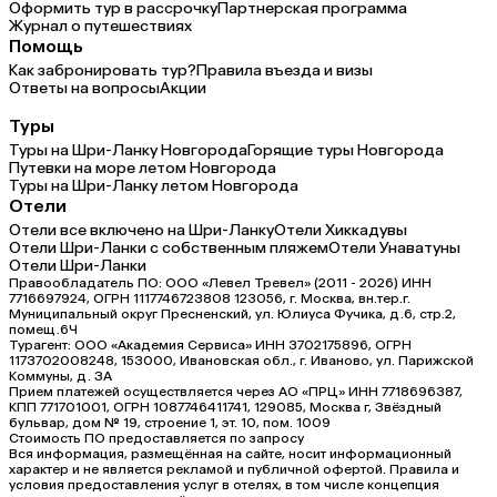
Оформить тур в рассрочку
Партнерская программа
Журнал о путешествиях
Помощь
Как забронировать тур?
Правила въезда и визы
Ответы на вопросы
Акции
Туры
Туры на Шри-Ланку Новгорода
Горящие туры Новгорода
Путевки на море летом Новгорода
Туры на Шри-Ланку летом Новгорода
Отели
Отели все включено на Шри-Ланку
Отели Хиккадувы
Отели Шри-Ланки с собственным пляжем
Отели Унаватуны
Отели Шри-Ланки
Правообладатель ПО: ООО «Левел Тревел» (2011 - 2026) ИНН
7716697924, ОГРН 1117746723808 123056, г. Москва, вн.тер.г.
Муниципальный округ Пресненский, ул. Юлиуса Фучика, д.6, стр.2,
помещ.6Ч
Турагент: ООО «Академия Сервиса» ИНН 3702175896, ОГРН
1173702008248, 153000, Ивановская обл., г. Иваново, ул. Парижской
Коммуны, д. ЗА
Прием платежей осуществляется через АО «ПРЦ» ИНН 7718696387,
КПП 771701001, ОГРН 1087746411741, 129085, Москва г, Звёздный
бульвар, дом № 19, строение 1, эт. 10, пом. 1009
Стоимость ПО предоставляется по запросу
Вся информация, размещённая на сайте, носит информационный
характер и не является рекламой и публичной офертой. Правила и
условия предоставления услуг в отелях, в том числе концепция