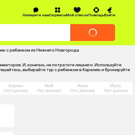
Напишите нам
Сервисы
Мой список
Помощь
Войти
лию с ребенком из Нижнего Новгорода
иматоров. И, конечно, не потратите лишнего. Используйте
. Решайтесь, выбирайте тур с ребенком в Карелию и бронируйте
Апрель
Май
Июнь
Июль
Нет данных
Нет данных
Нет данных
Нет данных