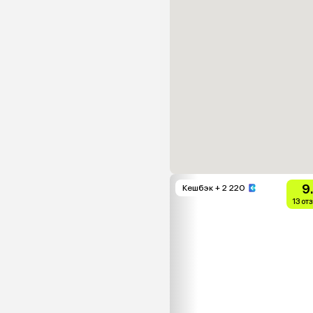
9
Кешбэк
+ 2 220
13 от