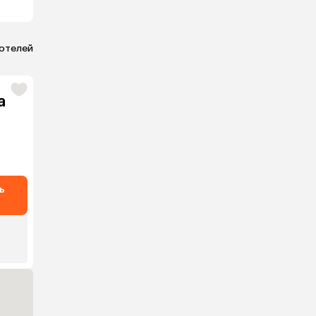
 отелей
а
ь