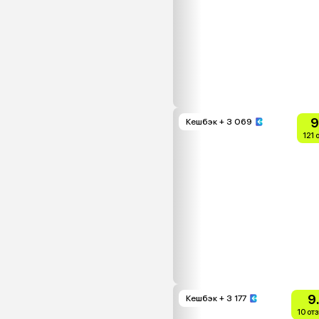
9
Кешбэк
+ 3 069
121 
9
Кешбэк
+ 3 177
10 от