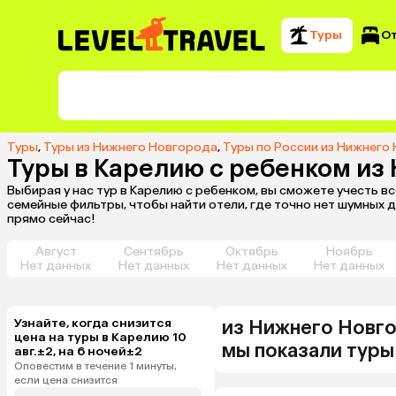
Туры
О
Туры
,
Туры из Нижнего Новгорода
,
Туры по России из Нижнего
Туры в Карелию с ребенком из
Выбирая у нас тур в Карелию с ребенком, вы сможете учесть в
семейные фильтры, чтобы найти отели, где точно нет шумных ди
прямо сейчас!
Август
Сентябрь
Октябрь
Ноябрь
Нет данных
Нет данных
Нет данных
Нет данных
Узнайте, когда снизится
из
Нижнего Новг
цена на туры в Карелию 10
мы показали туры
авг.±2, на 6 ночей±2
Оповестим в течение 1 минуты,
если цена снизится