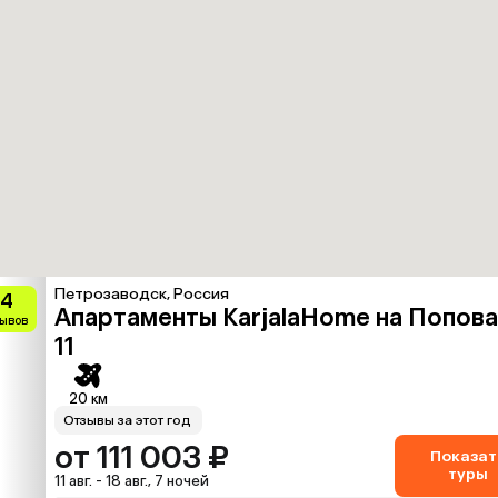
Петрозаводск, Россия
.4
Апартаменты KarjalaHome на Попова
зывов
11
20 км
Отзывы за этот год
от 111 003 ₽
Показат
туры
11 авг. - 18 авг., 7 ночей