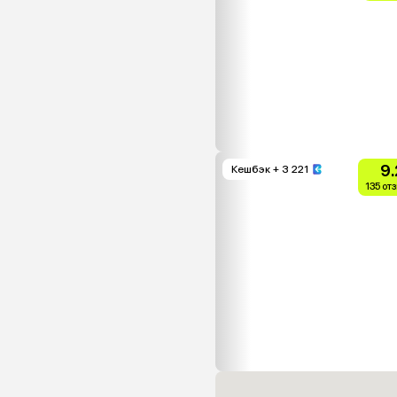
9.
Кешбэк
+ 3 221
135 от