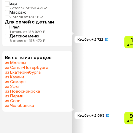
Бар
7 отелей от 153 472 ₽
Массаж
2 отеля от 179 111 ₽
Для семей с детьми
Няня
1 отель от 158 920 ₽
Детское меню
Кешбэк
+ 2 722
3 отеля от 153 472 ₽
4 о
Вылеты из городов
из Москвы
из Санкт-Петербурга
из Екатеринбурга
из Казани
из Самары
из Уфы
из Новосибирска
из Перми
из Сочи
из Челябинска
9
Кешбэк
+ 2 693
4 о