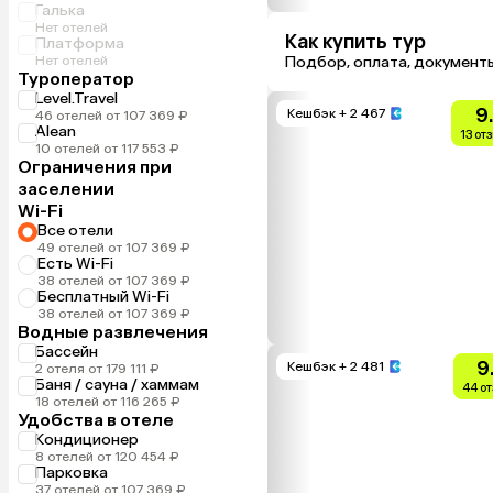
Галька
Нет отелей
Как купить тур
Платформа
Нет отелей
Подбор, оплата, документ
Туроператор
Level.Travel
9
Кешбэк
+ 2 467
46 отелей от 107 369 ₽
Alean
13 от
10 отелей от 117 553 ₽
Ограничения при
заселении
Wi-Fi
Все отели
49 отелей от 107 369 ₽
Есть Wi-Fi
38 отелей от 107 369 ₽
Бесплатный Wi-Fi
38 отелей от 107 369 ₽
Водные развлечения
Бассейн
9
Кешбэк
+ 2 481
2 отеля от 179 111 ₽
Баня / сауна / хаммам
44 о
18 отелей от 116 265 ₽
Удобства в отеле
Кондиционер
8 отелей от 120 454 ₽
Парковка
37 отелей от 107 369 ₽