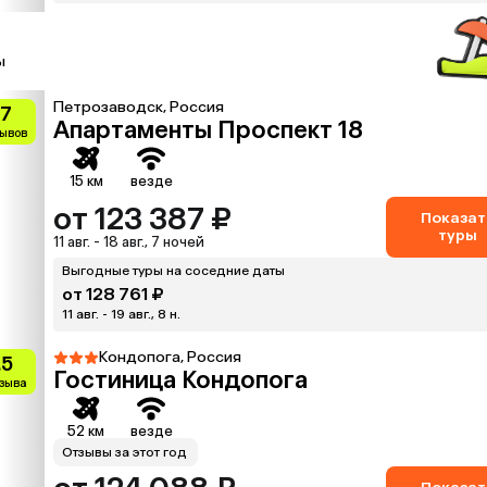
ы
Петрозаводск, Россия
.7
Апартаменты Проспект 18
зывов
15 км
везде
от 123 387 ₽
Показат
туры
11 авг. - 18 авг., 7 ночей
Выгодные туры на соседние даты
от 128 761 ₽
11 авг. - 19 авг., 8 н.
Кондопога, Россия
.5
Гостиница Кондопога
тзыва
52 км
везде
Отзывы за этот год