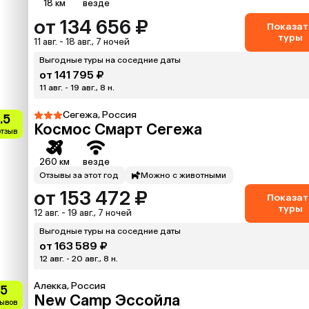
18 км
везде
от 134 656 ₽
Показат
туры
11 авг. - 18 авг., 7 ночей
Выгодные туры на соседние даты
от 141 795 ₽
11 авг. - 19 авг., 8 н.
Сегежа, Россия
.5
Космос Смарт Сегежа
отзыв
260 км
везде
Отзывы за этот год
Можно с животными
от 153 472 ₽
Показат
туры
12 авг. - 19 авг., 7 ночей
Выгодные туры на соседние даты
от 163 589 ₽
12 авг. - 20 авг., 8 н.
Алекка, Россия
.5
New Camp Эссойла
зывов