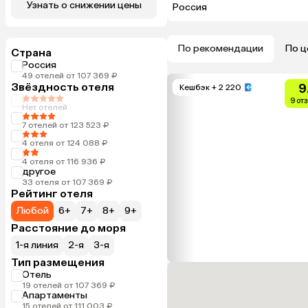
Узнать о снижении цены
Россия
По рекомендации
По ц
Страна
Россия
49 отелей от 107 369 ₽
Звёздность отеля
9
Кешбэк
+ 2 220
9 от
Нет отелей
7 отелей от 123 523 ₽
4 отеля от 124 088 ₽
4 отеля от 116 936 ₽
другое
33 отеля от 107 369 ₽
Рейтинг отеля
Любой
6+
7+
8+
9+
Расстояние до моря
1-я линия
2-я
3-я
Тип размещения
Отель
19 отелей от 107 369 ₽
Апартаменты
15 отелей от 111 003 ₽