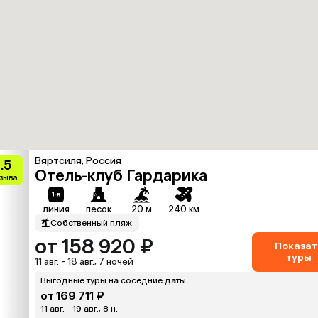
Вяртсиля, Россия
.5
Отель-клуб Гардарика
тзыва
линия
песок
20 м
240 км
Собственный пляж
от 158 920 ₽
Показат
туры
11 авг. - 18 авг., 7 ночей
Выгодные туры на соседние даты
от 169 711 ₽
11 авг. - 19 авг., 8 н.