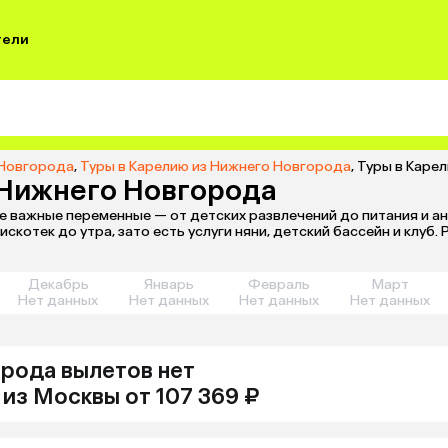
тели
 Новгорода
,
Туры в Карелию из Нижнего Новгорода
,
Туры в Каре
 Нижнего Новгорода
се важные переменные — от детских развлечений до питания и ан
скотек до утра, зато есть услуги няни, детский бассейн и клуб
Декабрь
Январь
Февраль
Март
Нет данных
Нет данных
Нет данных
Нет данных
орода
вылетов нет
из
Москвы
от 107 369 ₽