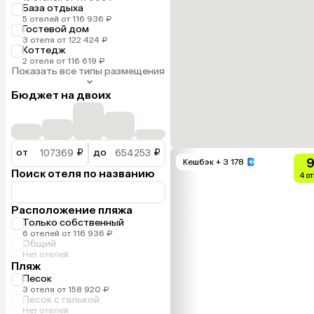
База отдыха
5 отелей от 116 936 ₽
Гостевой дом
3 отеля от 122 424 ₽
Коттедж
2 отеля от 116 619 ₽
Показать все типы размещения
Бюджет на двоих
от
₽
до
₽
9
Кешбэк
+ 3 178
Поиск отеля по названию
4 о
Расположение пляжа
Только собственный
6 отелей от 116 936 ₽
Общий
Нет отелей
Пляж
Песок
3 отеля от 158 920 ₽
Песок с галькой
Нет отелей