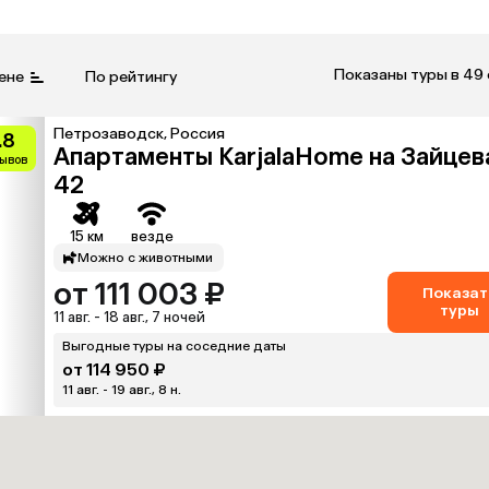
Показаны туры в 49
ене
По рейтингу
Петрозаводск, Россия
.8
Апартаменты KarjalaHome на Зайцев
зывов
42
15 км
везде
Можно с животными
от 111 003 ₽
Показат
туры
11 авг. - 18 авг., 7 ночей
Выгодные туры на соседние даты
от 114 950 ₽
11 авг. - 19 авг., 8 н.