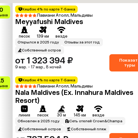
0
Кешбэк 4% по карте Т-Банка
Лавиани Атолл, Мальдивы
зывов
Meyyafushi Maldives
песок
139 км
везде
Открылся в 2025 году
Отзывы за этот год
Собственный остров
от 1 323 394 ₽
Показат
туры
9 мар. - 17 мар., 8 ночей
.5
Кешбэк 4% по карте Т-Банка
Лавиани Атолл, Мальдивы
зывов
Nala Maldives (Ex. Innahura Maldives
Resort)
линия
песок
30 м
145 км
везде
Обновлен в 2025 году
Сеть отелей Crown&Champa
Собственный остров
Собственный пляж