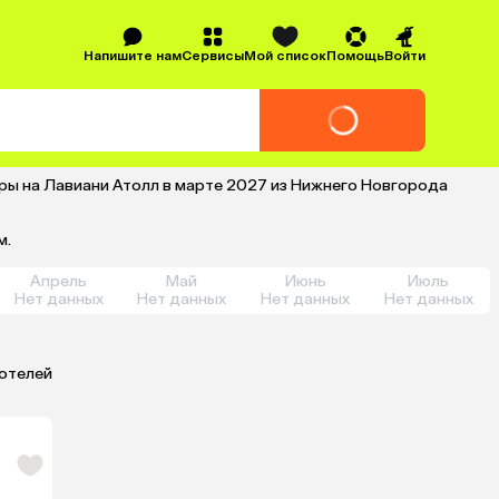
Напишите нам
Сервисы
Мой список
Помощь
Войти
ры на Лавиани Атолл в марте 2027 из Нижнего Новгорода
м.
Апрель
Май
Июнь
Июль
Нет данных
Нет данных
Нет данных
Нет данных
 отелей