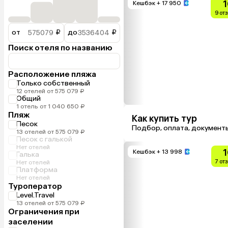
1
Кешбэк
+ 17 950
9 от
от
₽
до
₽
Поиск отеля по названию
Расположение пляжа
Только собственный
12 отелей от 575 079 ₽
Общий
1 отель от 1 040 650 ₽
Пляж
Как купить тур
Песок
Подбор, оплата, документ
13 отелей от 575 079 ₽
Песок с галькой
Нет отелей
1
Кешбэк
+ 13 998
Галька
7 от
Нет отелей
Платформа
Нет отелей
Туроператор
Level.Travel
13 отелей от 575 079 ₽
Ограничения при
заселении