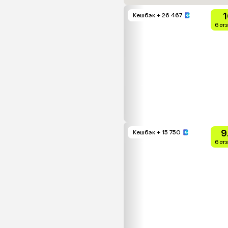
1
Кешбэк
+ 26 467
6 от
9
Кешбэк
+ 15 750
6 от