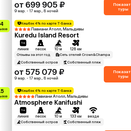
от 699 905 ₽
Показат
туры
9 мар. - 17 мар., 8 ночей
.4
Кешбэк 4% по карте Т-Банка
Лавиани Атолл, Мальдивы
зывов
Kuredu Island Resort
линия
песок
10 м
128 км
Отзывы за этот год
Сеть отелей Crown&Champa
Собственный остров
Собственный пляж
от 575 079 ₽
Показат
туры
9 мар. - 17 мар., 8 ночей
.5
Кешбэк 4% по карте Т-Банка
Лавиани Атолл, Мальдивы
зывов
Atmosphere Kanifushi
линия
песок
10 м
133 км
везде
Собственный остров
Собственный пляж