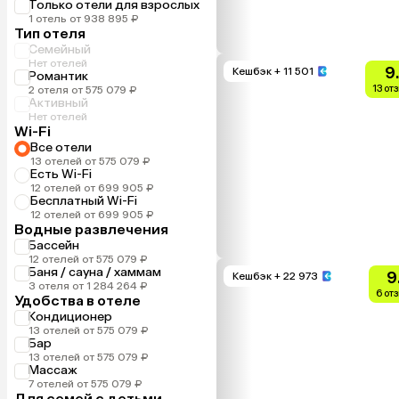
Только отели для взрослых
1 отель от 938 895 ₽
Тип отеля
Семейный
Нет отелей
9
Кешбэк
+ 11 501
Романтик
13 от
2 отеля от 575 079 ₽
Активный
Нет отелей
Wi-Fi
Все отели
13 отелей от 575 079 ₽
Есть Wi-Fi
12 отелей от 699 905 ₽
Бесплатный Wi-Fi
12 отелей от 699 905 ₽
Водные развлечения
Бассейн
12 отелей от 575 079 ₽
Баня / сауна / хаммам
9
Кешбэк
+ 22 973
3 отеля от 1 284 264 ₽
6 от
Удобства в отеле
Кондиционер
13 отелей от 575 079 ₽
Бар
13 отелей от 575 079 ₽
Массаж
7 отелей от 575 079 ₽
Для семей с детьми