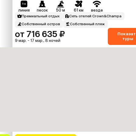
линия
песок
50 м
61 км
везде
Премиальный отдых
Сеть отелей Crown&Champa
Собственный остров
Собственный пляж
от 716 635 ₽
Показат
туры
9 мар. - 17 мар., 8 ночей