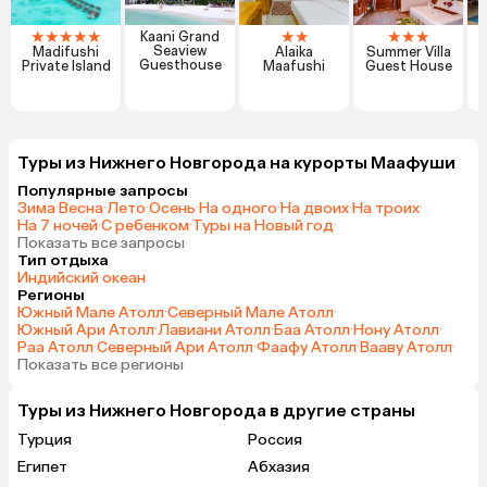
★
★
★
★
★
★
★
★
★
★
Kaani Grand
Seaview
Madifushi
Alaika
Summer Villa
Guesthouse
Private Island
Maafushi
Guest House
Туры из Нижнего Новгорода на курорты Маафуши
Популярные запросы
Зима
·
Весна
·
Лето
·
Осень
·
На одного
·
На двоих
·
На троих
·
На 7 ночей
·
С ребенком
·
Туры на Новый год
·
Показать все запросы
Тип отдыха
Индийский океан
Регионы
Южный Мале Атолл
·
Северный Мале Атолл
·
Южный Ари Атолл
·
Лавиани Атолл
·
Баа Атолл
·
Нону Атолл
·
Раа Атолл
·
Северный Ари Атолл
·
Фаафу Атолл
·
Вааву Атолл
·
Показать все регионы
Туры из Нижнего Новгорода в другие страны
Турция
Россия
Египет
Абхазия