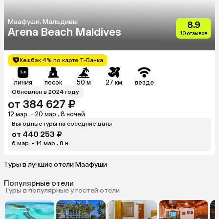
Маафуши, Мальдивы
8.9
Arena Beach Maldives
10 отзывов
Кешбэк 4% по карте Т-Банка
линия
песок
50 м
27 км
везде
Обновлен в 2024 году
от 384 627 ₽
12 мар. - 20 мар., 8 ночей
Выгодные туры на соседние даты
от 440 253 ₽
6 мар. - 14 мар., 8 н.
Туры в лучшие отели Маафуши
Популярные отели
Туры в популярные у гостей отели