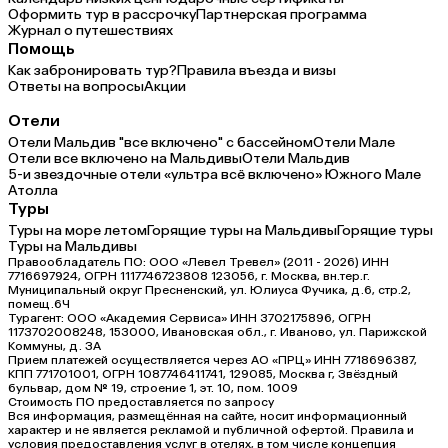
Оформить тур в рассрочку
Партнерская программа
Журнал о путешествиях
Помощь
Как забронировать тур?
Правила въезда и визы
Ответы на вопросы
Акции
Отели
Отели Мальдив "все включено" с бассейном
Отели Мале
Отели все включено на Мальдивы
Отели Мальдив
5-и звездочные отели «ультра всё включено» Южного Мале
Атолла
Туры
Туры на море летом
Горящие туры на Мальдивы
Горящие туры
Туры на Мальдивы
Правообладатель ПО: ООО «Левел Тревел» (2011 - 2026) ИНН
7716697924, ОГРН 1117746723808 123056, г. Москва, вн.тер.г.
Муниципальный округ Пресненский, ул. Юлиуса Фучика, д.6, стр.2,
помещ.6Ч
Турагент: ООО «Академия Сервиса» ИНН 3702175896, ОГРН
1173702008248, 153000, Ивановская обл., г. Иваново, ул. Парижской
Коммуны, д. ЗА
Прием платежей осуществляется через АО «ПРЦ» ИНН 7718696387,
КПП 771701001, ОГРН 1087746411741, 129085, Москва г, Звёздный
бульвар, дом № 19, строение 1, эт. 10, пом. 1009
Стоимость ПО предоставляется по запросу
Вся информация, размещённая на сайте, носит информационный
характер и не является рекламой и публичной офертой. Правила и
условия предоставления услуг в отелях, в том числе концепция