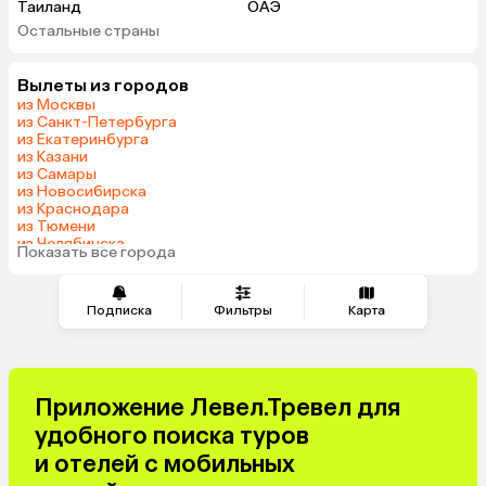
Таиланд
ОАЭ
Остальные страны
Вьетнам
Мальдивы
Грузия
Беларусь
Вылеты из городов
Армения
Шри-Ланка
из Москвы
Казахстан
Азербайджан
из Санкт-Петербурга
из Екатеринбурга
Узбекистан
Сербия
из Казани
Катар
Киргизия
из Самары
из Новосибирска
Гонконг
Саудовская Аравия
из Краснодара
Таджикистан
Венгрия
из Тюмени
из Челябинска
Показать все города
из Минеральных Вод
Подписка
Фильтры
Карта
Приложение Левел.Тревел для
удобного поиска туров
и отелей с мобильных