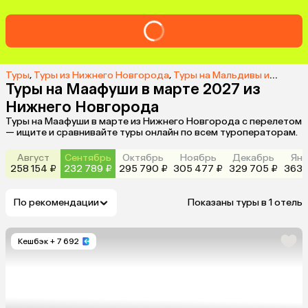
Туры
,
Туры из Нижнего Новгорода
,
Туры на Мальдивы из Нижнего Новгорода
Туры на Маафуши в марте 2027 из
Нижнего Новгорода
Туры на Маафуши в марте из Нижнего Новгорода с перелетом
— ищите и сравнивайте туры онлайн по всем туроператорам.
Август
Сентябрь
Октябрь
Ноябрь
Декабрь
Янв
258 154 ₽
232 789 ₽
295 790 ₽
305 477 ₽
329 705 ₽
363 
По рекомендации
Показаны туры в 1 отель
Кешбэк
+ 7 692