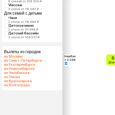
8 отелей от 108 104 ₽
Массаж
3 отеля от 115 087 ₽
Для семей с детьми
Няня
2 отеля от 118 684 ₽
Детское меню
2 отеля от 111 988 ₽
Детский бассейн
3 отеля от 109 537 ₽
Вылеты из городов
из Москвы
Кешбэк
8
+ 2 239
из Санкт-Петербурга
22 о
из Екатеринбурга
из Новосибирска
из Челябинска
из Омска
из Красноярска
из Волгограда