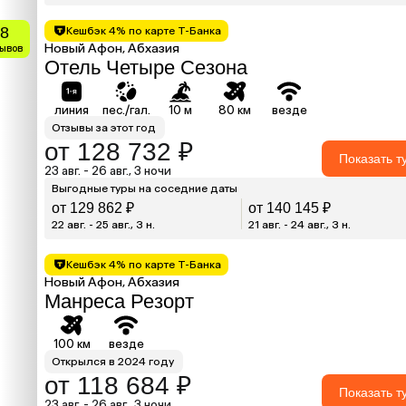
.8
Кешбэк 4% по карте Т-Банка
Новый Афон, Абхазия
зывов
Отель Четыре Сезона
линия
пес./гал.
10 м
80 км
везде
Отзывы за этот год
от 128 732 ₽
Показать т
23 авг. - 26 авг., 3 ночи
Выгодные туры на соседние даты
от 129 862 ₽
от 140 145 ₽
22 авг. - 25 авг., 3 н.
21 авг. - 24 авг., 3 н.
Кешбэк 4% по карте Т-Банка
Новый Афон, Абхазия
Манреса Резорт
100 км
везде
Открылся в 2024 году
от 118 684 ₽
Показать т
23 авг. - 26 авг., 3 ночи