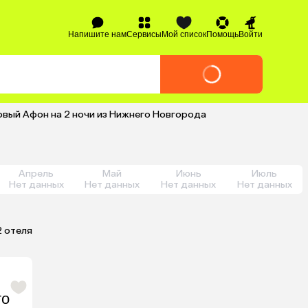
Напишите нам
Сервисы
Мой список
Помощь
Войти
овый Афон на 2 ночи из Нижнего Новгорода
Апрель
Май
Июнь
Июль
Нет данных
Нет данных
Нет данных
Нет данных
2 отеля
то