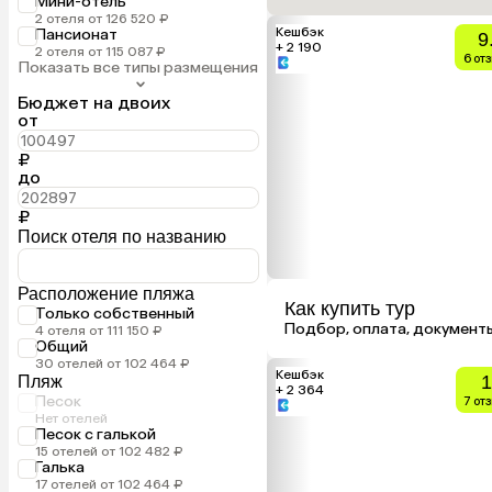
Мини-отель
2 отеля от 126 520 ₽
Кешбэк
Пансионат
9
+ 2 190
2 отеля от 115 087 ₽
6 от
Показать все типы размещения
Бюджет на двоих
от
₽
до
₽
Поиск отеля по названию
Расположение пляжа
Как купить тур
Только собственный
Подбор, оплата, документ
4 отеля от 111 150 ₽
Общий
30 отелей от 102 464 ₽
Кешбэк
1
Пляж
+ 2 364
Песок
7 от
Нет отелей
Песок с галькой
15 отелей от 102 482 ₽
Галька
17 отелей от 102 464 ₽