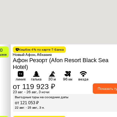
.0
Кешбэк 4% по карте Т-Банка
Новый Афон, Абхазия
зывов
Афон Резорт (Afon Resort Black Sea
Hotel)
линия
галька
30 м
96 км
везде
от 119 923 ₽
Показать т
23 авг. - 26 авг., 3 ночи
Выгодные туры на соседние даты
от 121 053 ₽
22 авг. - 25 авг., 3 н.