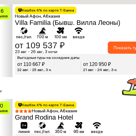
.6
Кешбэк 4% по карте Т-Банка
Новый Афон, Абхазия
зывов
Villa Familia (Бывш. Вилла Леоны)
пес./гал.
700 м
100 км
везде
от 109 537 ₽
Показать т
23 авг. - 26 авг., 3 ночи
Выгодные туры на соседние даты
от 110 667 ₽
от 120 950 ₽
22 авг. - 25 авг., 3 н.
21 авг. - 24 авг., 3 н.
ы
0
Кешбэк 4% по карте Т-Банка
Новый Афон, Абхазия
зывов
Grand Rodina Hotel
линия
пес./гал.
350 м
95 км
везде