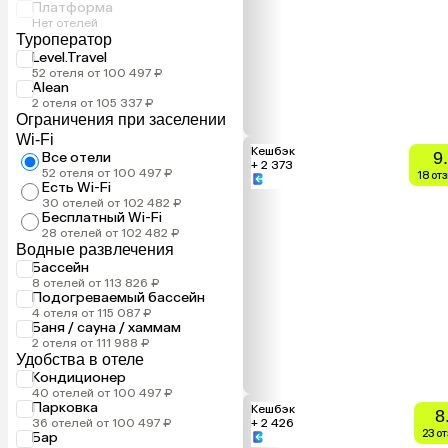
Платформа
Нет отелей
Туроператор
Level.Travel
52 отеля от 100 497 ₽
Alean
2 отеля от 105 337 ₽
Ограничения при заселении
Wi-Fi
Кешбэк
9
Все отели
+ 2 373
52 отеля от 100 497 ₽
18 от
Есть Wi-Fi
30 отелей от 102 482 ₽
Бесплатный Wi-Fi
28 отелей от 102 482 ₽
Водные развлечения
Бассейн
8 отелей от 113 826 ₽
Подогреваемый бассейн
4 отеля от 115 087 ₽
Баня / сауна / хаммам
2 отеля от 111 988 ₽
Удобства в отеле
Кондиционер
40 отелей от 100 497 ₽
Парковка
Кешбэк
8
36 отелей от 100 497 ₽
+ 2 426
23 о
Бар