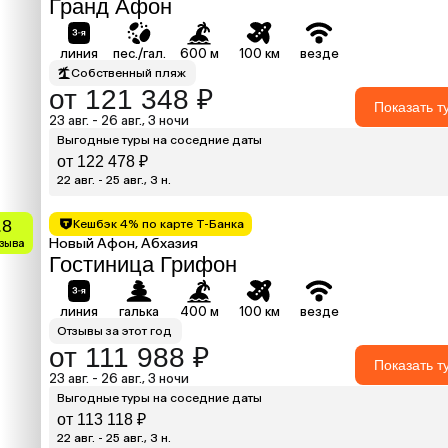
Гранд Афон
линия
пес./гал.
600 м
100 км
везде
Собственный пляж
от 121 348 ₽
Показать т
23 авг. - 26 авг., 3 ночи
Выгодные туры на соседние даты
от 122 478 ₽
22 авг. - 25 авг., 3 н.
.8
Кешбэк 4% по карте Т-Банка
Новый Афон, Абхазия
тзыва
Гостиница Грифон
линия
галька
400 м
100 км
везде
Отзывы за этот год
от 111 988 ₽
Показать т
23 авг. - 26 авг., 3 ночи
Выгодные туры на соседние даты
от 113 118 ₽
22 авг. - 25 авг., 3 н.