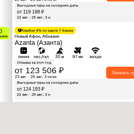
Выгодные туры на соседние даты
от 119 188 ₽
22 авг. - 25 авг., 3 н.
0
Кешбэк 4% по карте Т-Банка
Новый Афон, Абхазия
зывов
Azanta (Азанта)
линия
пес./гал.
30 м
97 км
везде
Отзывы за этот год
от 123 506 ₽
Показать т
23 авг. - 26 авг., 3 ночи
Выгодные туры на соседние даты
от 124 193 ₽
22 авг. - 25 авг., 3 н.