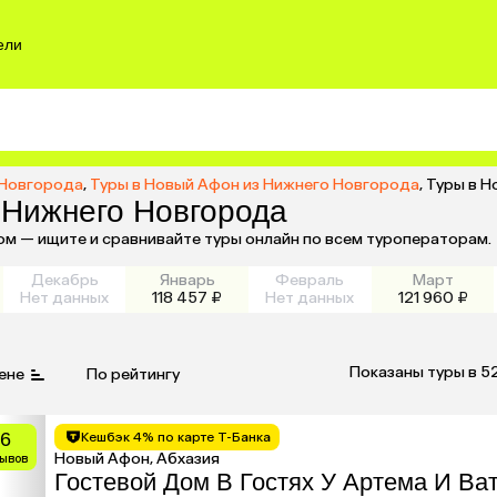
ели
 Новгорода
,
Туры в Новый Афон из Нижнего Новгорода
,
Туры в Н
 Нижнего Новгорода
ом — ищите и сравнивайте туры онлайн по всем туроператорам.
Декабрь
Январь
Февраль
Март
Нет данных
118 457 ₽
Нет данных
121 960 ₽
Показаны туры в 5
ене
По рейтингу
.6
Кешбэк 4% по карте Т-Банка
Новый Афон, Абхазия
зывов
Гостевой Дом В Гостях У Артема И Ва