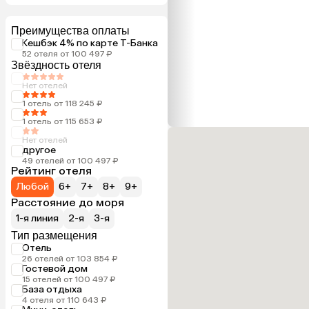
Преимущества оплаты
Кешбэк 4% по карте Т-Банка
52 отеля от 100 497 ₽
Звёздность отеля
Нет отелей
1 отель от 118 245 ₽
1 отель от 115 653 ₽
Нет отелей
другое
49 отелей от 100 497 ₽
Рейтинг отеля
Любой
6+
7+
8+
9+
Расстояние до моря
1-я линия
2-я
3-я
Тип размещения
Отель
26 отелей от 103 854 ₽
Гостевой дом
15 отелей от 100 497 ₽
База отдыха
4 отеля от 110 643 ₽