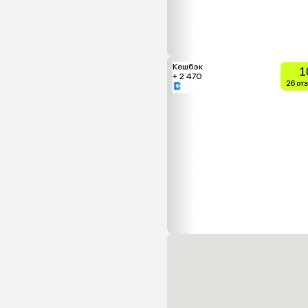
Кешбэк
1
+ 2 470
26 от