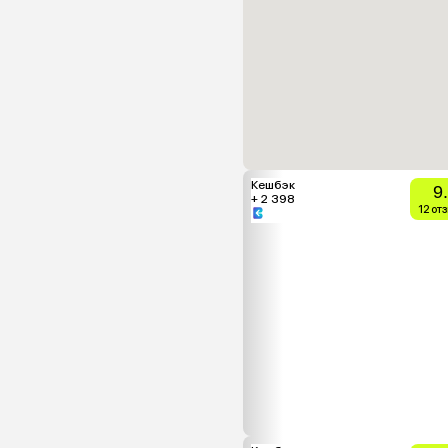
Кешбэк
9
+ 2 398
12 от