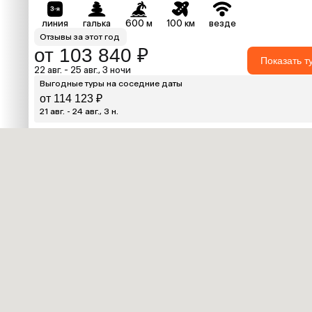
линия
галька
600 м
100 км
везде
Отзывы за этот год
от 103 840 ₽
Показать т
22 авг. - 25 авг., 3 ночи
Выгодные туры на соседние даты
от 114 123 ₽
21 авг. - 24 авг., 3 н.