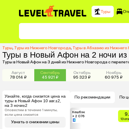
Туры
От
Туры
,
Туры из Нижнего Новгорода
,
Туры в Абхазию из Нижнего
Туры в Новый Афон на 2 ночи из
Туры в Новый Афон на 3 дней из Нижнего Новгорода с перелет
Август
Сентябрь
Октябрь
Ноябрь
78 014 ₽
45 921 ₽
95 323 ₽
60 975 ₽
Узнайте, когда снизится цена на
По рекомендации
По ц
туры в Новый Афон 10 авг.±2,
на 3 ночи±2
Оповестим в течение 1 минуты,
Кешбэк
9
если цена снизится
+ 2 076
13 от
Узнать о снижении цены