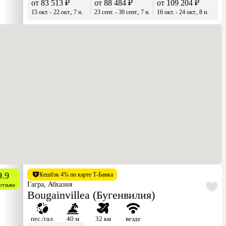
от 83 513 ₽
от 88 484 ₽
от 109 204 ₽
15 окт. - 22 окт., 7 н.
23 сент. - 30 сент., 7 н.
16 окт. - 24 окт., 8 н.
9.9
Кешбэк 4% по карте Т-Банка
Гагра, Абхазия
отзыва
Bougainvillea (Бугенвилия)
пес./гал.
40 м
32 км
везде