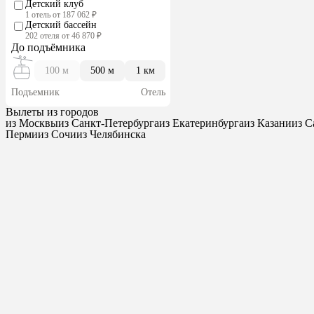
Детский клуб
1 отель от 187 062 ₽
Детский бассейн
202 отеля от 46 870 ₽
До подъёмника
100 м
500 м
1 км
Подъемник
Отель
Вылеты из городов
из Москвы
из Санкт-Петербурга
из Екатеринбурга
из Казани
из 
Перми
из Сочи
из Челябинска