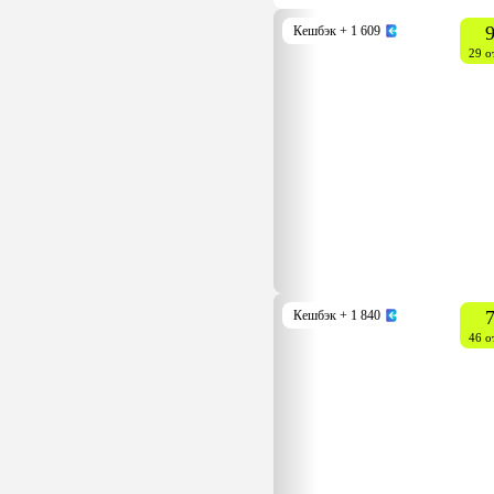
9
Кешбэк
+ 1 609
29 о
7
Кешбэк
+ 1 840
46 о