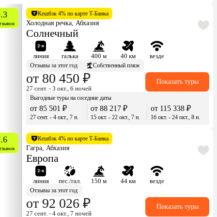
.3
Кешбэк 4% по карте Т-Банка
Холодная речка, Абхазия
тзывов
Солнечный
линия
галька
400 м
40 км
везде
Отзывы за этот год
Собственный пляж
от 80 450 ₽
Показать туры
27 сент. - 3 окт., 6 ночей
Выгодные туры на соседние даты
от 85 501 ₽
от 88 217 ₽
от 115 338 ₽
27 сент. - 4 окт., 7 н.
15 окт. - 22 окт., 7 н.
16 окт. - 24 окт., 8 н.
.6
Кешбэк 4% по карте Т-Банка
Гагра, Абхазия
тзывов
Европа
линия
пес./гал.
150 м
44 км
везде
Отзывы за этот год
от 92 026 ₽
Показать туры
27 сент. - 4 окт., 7 ночей