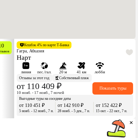
10
Кешбэк 4% по карте Т-Банка
Гагра, Абхазия
тзывов
Нарт
линия
пес./гал.
20 м
41 км
лобби
Отзывы за этот год
Собственный пляж
от 110 409 ₽
Показать туры
10 нояб. - 17 нояб., 7 ночей
Выгодные туры на соседние даты
от 110 451 ₽
от 142 910 ₽
от 152 422 ₽
5 нояб. - 12 нояб., 7 н.
28 нояб. - 5 дек., 7 н.
15 окт. - 22 окт., 7 н.