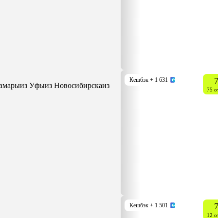
7
Кешбэк
+ 1 631
Самары
из Уфы
из Новосибирска
из
75 о
7
Кешбэк
+ 1 501
12 о