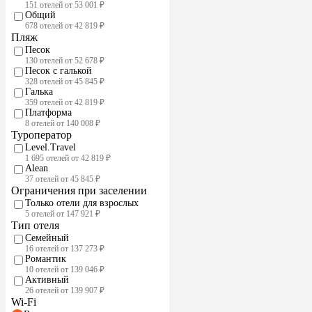
151 отелей от 53 001 ₽
Общий
678 отелей от 42 819 ₽
Пляж
Песок
130 отелей от 52 678 ₽
Песок с галькой
328 отелей от 45 845 ₽
Галька
359 отелей от 42 819 ₽
Платформа
8 отелей от 140 008 ₽
Туроператор
Level.Travel
1 695 отелей от 42 819 ₽
Alean
37 отелей от 45 845 ₽
Ограничения при заселении
Только отели для взрослых
5 отелей от 147 921 ₽
Тип отеля
Семейный
16 отелей от 137 273 ₽
Романтик
10 отелей от 139 046 ₽
Активный
26 отелей от 139 907 ₽
Wi-Fi