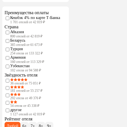
Преимущества оплаты
Кешбэк 4% по карте Т-Банка
1 701 отелей от 42 819 ₽
Страна
Абхазия
800 отелей от 42 819 ₽
Беларусь
385 отелей от 61 673 ₽
Турция
254 отеля от 133 322 ₽
Армения
160 отелей от 113 329 ₽
Узбекистан
102 отеля от 94 588 ₽
Звёздность отеля
36 отелей от 75 051 ₽
181 отелей от 55 257 ₽
292 отеля от 49 376 ₽
54 отеля от 45 338 ₽
другое
1 127 отелей от 42 819 ₽
Рейтинг отеля
Любой
6+
7+
8+
9+