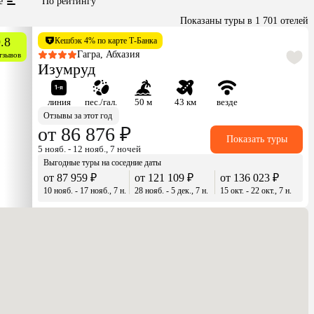
е
По рейтингу
Показаны туры в 1 701 отелей
.8
Кешбэк 4% по карте Т-Банка
Гагра, Абхазия
тзывов
Изумруд
линия
пес./гал.
50 м
43 км
везде
Отзывы за этот год
от 86 876 ₽
Показать туры
5 нояб. - 12 нояб., 7 ночей
Выгодные туры на соседние даты
от 87 959 ₽
от 121 109 ₽
от 136 023 ₽
10 нояб. - 17 нояб., 7 н.
28 нояб. - 5 дек., 7 н.
15 окт. - 22 окт., 7 н.