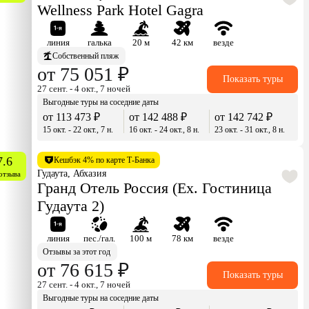
Wellness Park Hotel Gagra
линия
галька
20 м
42 км
везде
Собственный пляж
от 75 051 ₽
Показать туры
27 сент. - 4 окт., 7 ночей
Выгодные туры на соседние даты
от 113 473 ₽
от 142 488 ₽
от 142 742 ₽
15 окт. - 22 окт., 7 н.
16 окт. - 24 окт., 8 н.
23 окт. - 31 окт., 8 н.
7.6
Кешбэк 4% по карте Т-Банка
Гудаута, Абхазия
отзыва
Гранд Отель Россия (Ex. Гостиница
Гудаута 2)
линия
пес./гал.
100 м
78 км
везде
Отзывы за этот год
от 76 615 ₽
Показать туры
27 сент. - 4 окт., 7 ночей
Выгодные туры на соседние даты