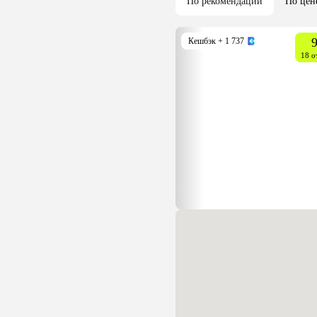
По рекомендации
По цен
9
Кешбэк
+ 1 737
18 о