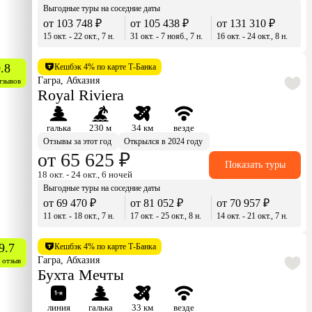
Выгодные туры на соседние даты
от 103 748 ₽
от 105 438 ₽
от 131 310 ₽
15 окт. - 22 окт., 7 н.
31 окт. - 7 нояб., 7 н.
16 окт. - 24 окт., 8 н.
.8
Кешбэк 4% по карте Т-Банка
Гагра, Абхазия
тзывов
Royal Riviera
галька
230 м
34 км
везде
Отзывы за этот год
Открылся в 2024 году
от 65 625 ₽
Показать туры
18 окт. - 24 окт., 6 ночей
Выгодные туры на соседние даты
от 69 470 ₽
от 81 052 ₽
от 70 957 ₽
11 окт. - 18 окт., 7 н.
17 окт. - 25 окт., 8 н.
14 окт. - 21 окт., 7 н.
9.7
Кешбэк 4% по карте Т-Банка
Гагра, Абхазия
 отзыв
Бухта Мечты
линия
галька
33 км
везде