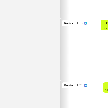
9
Кешбэк
+ 1 312
12 о
Кешбэк
+ 1 628
51