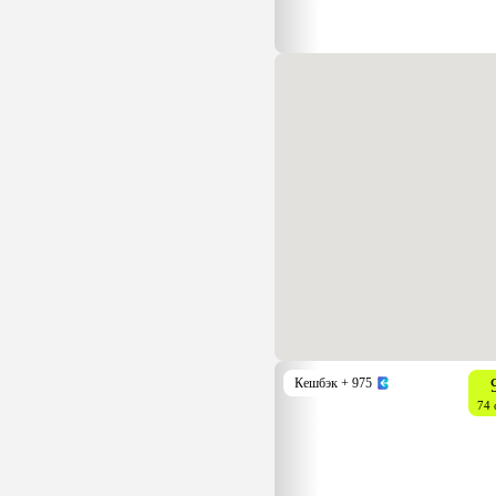
Кешбэк
+ 975
74 