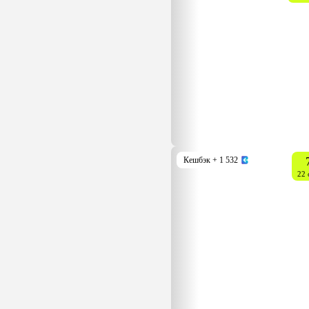
Кешбэк
+ 1 532
22 