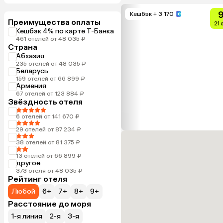
9
Кешбэк
+ 3 170
Преимущества оплаты
21 
Кешбэк 4% по карте Т-Банка
461 отелей от 48 035 ₽
Страна
Абхазия
235 отелей от 48 035 ₽
Беларусь
159 отелей от 66 899 ₽
Армения
67 отелей от 123 884 ₽
Звёздность отеля
6 отелей от 141 670 ₽
29 отелей от 87 234 ₽
38 отелей от 81 375 ₽
13 отелей от 66 899 ₽
другое
373 отеля от 48 035 ₽
Рейтинг отеля
Любой
6+
7+
8+
9+
Расстояние до моря
1-я линия
2-я
3-я