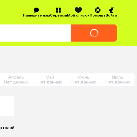
Напишите нам
Сервисы
Мой список
Помощь
Войти
Апрель
Май
Июнь
Июль
Нет данных
Нет данных
Нет данных
Нет данных
 отелей