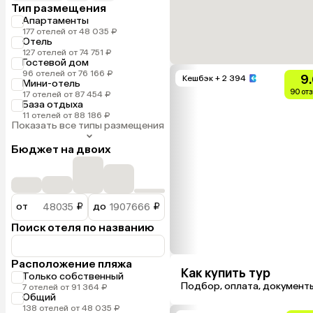
Тип размещения
Апартаменты
177 отелей от 48 035 ₽
Отель
127 отелей от 74 751 ₽
Гостевой дом
96 отелей от 76 166 ₽
9
Кешбэк
+ 2 394
Мини-отель
90 от
17 отелей от 87 454 ₽
База отдыха
11 отелей от 88 186 ₽
Показать все типы размещения
Бюджет на двоих
от
₽
до
₽
Поиск отеля по названию
Расположение пляжа
Как купить тур
Только собственный
Подбор, оплата, документ
7 отелей от 91 364 ₽
Общий
138 отелей от 48 035 ₽