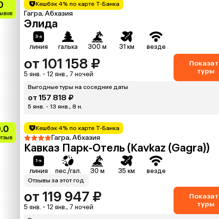
0
Кешбэк 4% по карте Т-Банка
Гагра, Абхазия
зывов
Элида
линия
галька
300 м
31 км
везде
от 101 158 ₽
Показат
туры
5 янв. - 12 янв., 7 ночей
Выгодные туры на соседние даты
от 157 818 ₽
5 янв. - 13 янв., 8 н.
.0
Кешбэк 4% по карте Т-Банка
Гагра, Абхазия
отзыв
Кавказ Парк-Отель (Kavkaz (Gagra))
линия
пес./гал.
30 м
35 км
везде
Отзывы за этот год
от 119 947 ₽
Показат
туры
5 янв. - 12 янв., 7 ночей