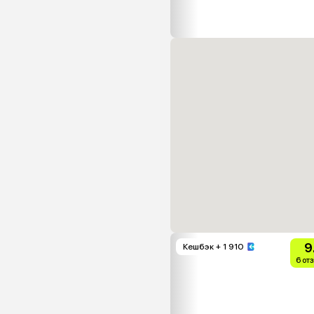
9
Кешбэк
+ 1 910
6 от