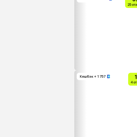
25 от
Кешбэк
+ 1 757
4 о