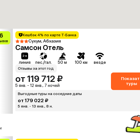
.6
Кешбэк 4% по карте Т-Банка
Сухум, Абхазия
зывов
Самсон Отель
линия
пес./гал.
50 м
100 км
везде
Отзывы за этот год
от 119 712 ₽
Показат
туры
5 янв. - 12 янв., 7 ночей
Выгодные туры на соседние даты
от 179 022 ₽
5 янв. - 13 янв., 8 н.
ы