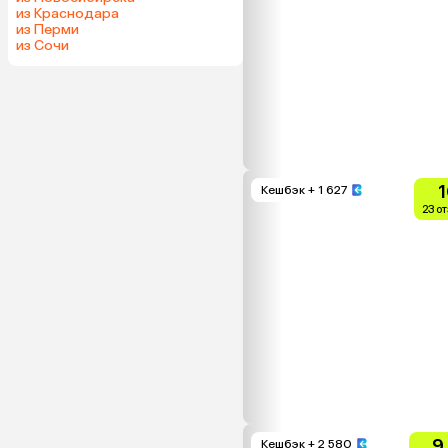
из Краснодара
из Перми
из Сочи
1
Кешбэк
+ 1 627
23 о
9
Кешбэк
+ 2 580