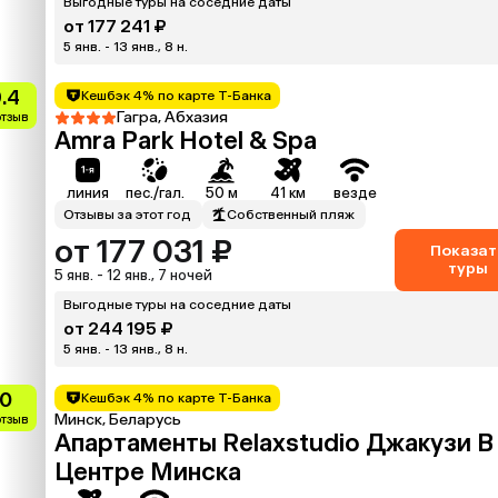
Выгодные туры на соседние даты
от 177 241 ₽
5 янв. - 13 янв., 8 н.
.4
Кешбэк 4% по карте Т-Банка
Гагра, Абхазия
отзыв
Amra Park Hotel & Spa
линия
пес./гал.
50 м
41 км
везде
Отзывы за этот год
Собственный пляж
от 177 031 ₽
Показат
туры
5 янв. - 12 янв., 7 ночей
Выгодные туры на соседние даты
от 244 195 ₽
5 янв. - 13 янв., 8 н.
10
Кешбэк 4% по карте Т-Банка
Минск, Беларусь
отзыв
Апартаменты Relaxstudio Джакузи В
Центре Минска