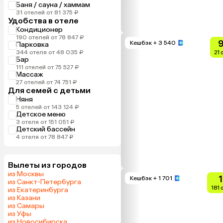
Баня / сауна / хаммам
31 отелей от 81 375 ₽
Удобства в отеле
Кондиционер
190 отелей от 78 847 ₽
9
Кешбэк
+ 3 540
Парковка
344 отеля от 48 035 ₽
21 
Бар
111 отелей от 75 527 ₽
Массаж
27 отелей от 74 751 ₽
Для семей с детьми
Няня
5 отелей от 143 124 ₽
Детское меню
3 отеля от 151 051 ₽
Детский бассейн
4 отеля от 78 847 ₽
Вылеты из городов
из Москвы
Кешбэк
+ 1 701
из Санкт-Петербурга
181 
из Екатеринбурга
из Казани
из Самары
из Уфы
из Новосибирска