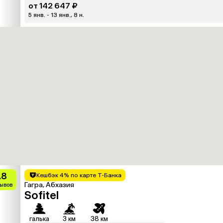
от 142 647 ₽
5 янв. - 13 янв., 8 н.
.8
Кешбэк 4% по карте Т-Банка
Гагра, Абхазия
зывов
Sofitel
галька
3 км
38 км