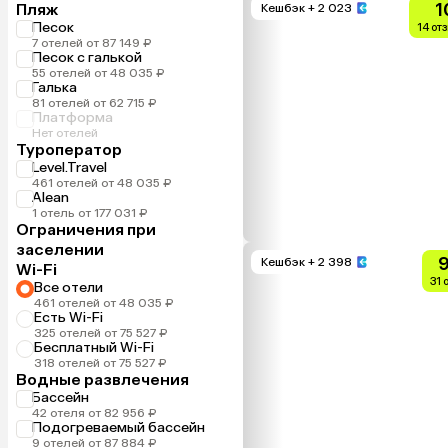
1
Пляж
Кешбэк
+ 2 023
Песок
14 от
7 отелей от 87 149 ₽
Песок с галькой
55 отелей от 48 035 ₽
Галька
81 отелей от 62 715 ₽
Платформа
Нет отелей
Туроператор
Level.Travel
461 отелей от 48 035 ₽
Alean
1 отель от 177 031 ₽
Ограничения при
заселении
9
Кешбэк
+ 2 398
Wi-Fi
31 
Все отели
461 отелей от 48 035 ₽
Есть Wi-Fi
325 отелей от 75 527 ₽
Бесплатный Wi-Fi
318 отелей от 75 527 ₽
Водные развлечения
Бассейн
42 отеля от 82 956 ₽
Подогреваемый бассейн
9 отелей от 87 884 ₽