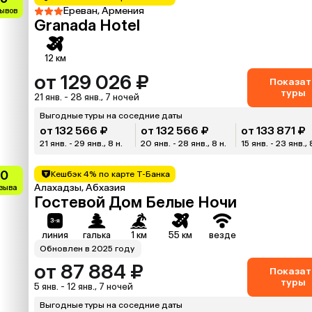
Ереван, Армения
зывов
Granada Hotel
12 км
от 129 026 ₽
Показат
туры
21 янв. - 28 янв., 7 ночей
Выгодные туры на соседние даты
от 132 566 ₽
от 132 566 ₽
от 133 871 ₽
21 янв. - 29 янв., 8 н.
20 янв. - 28 янв., 8 н.
15 янв. - 23 янв., 
10
Кешбэк 4% по карте Т-Банка
Алахадзы, Абхазия
тзыва
Гостевой Дом Белые Ночи
линия
галька
1 км
55 км
везде
Обновлен в 2025 году
от 87 884 ₽
Показат
туры
5 янв. - 12 янв., 7 ночей
Выгодные туры на соседние даты