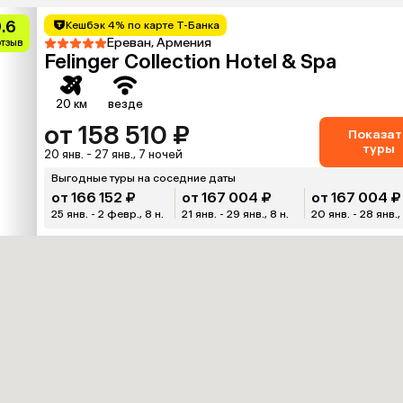
.6
Кешбэк 4% по карте Т-Банка
Ереван, Армения
отзыв
Felinger Collection Hotel & Spa
20 км
везде
от 158 510 ₽
Показат
туры
20 янв. - 27 янв., 7 ночей
Выгодные туры на соседние даты
от 166 152 ₽
от 167 004 ₽
от 167 004 ₽
25 янв. - 2 февр., 8 н.
21 янв. - 29 янв., 8 н.
20 янв. - 28 янв., 