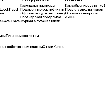
Календарь низких цен
Как забронировать тур?
Level.Travel
Подарочные сертификаты
Правила въезда и визы
нас
Оформить тур в рассрочку
Ответы на вопросы
Партнерская программа
Акции
 Level.Travel
Журнал о путешествиях
уры
Туры на море летом
ра с собственным пляжем
Отели Кипра