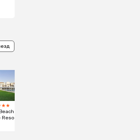
везд
★
★
★
 Beach
e Resort