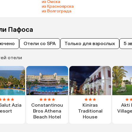
из Омска
из Красноярска
из Волгограда
ели Пафоса
лючено
Отели со SPA
Только для взрослых
5 з
тей отели
★
★
★
★
★
★
★
★
★
★
★
★
Salut Azia
Constantinou
Kiniras
Akti
esort
Bros Athena
Traditional
Villag
Beach Hotel
House