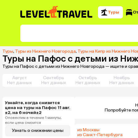
Туры
О
Туры
,
Туры из Нижнего Новгорода
,
Туры на Кипр из Нижнего Н
Туры на Пафос с детьми из Ни
Туры на Пафос с детьми из Нижнего Новгорода — ищите и сра
Август
Сентябрь
Октябрь
Ноябрь
Нет данных
Нет данных
Нет данных
Нет данных
Узнайте, когда снизится
Н
цена на туры на Пафос 11 авг.
 Попробуйте по
±2, на 6 ночей±2
Оповестим в течение 1 минуты,
если цена снизится
из Москвы
Узнать о снижении цены
из Санкт-Петербурга