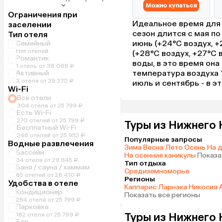
Можно купаться
Ограничения при
Идеальное время для 
заселении
сезон длится с мая п
Тип отеля
июнь (+24°C воздух, +2
Семейный
Нет отелей
(+28°C воздух, +27°C 
Романтик
воды, в это время он
1 отель от 38 088 ₽
температура воздуха 1
Активный
3 отеля от 29 270 ₽
июль и сентябрь - в 
Wi-Fi
Все отели
304 отеля от 25 799 ₽
Есть Wi-Fi
270 отелей от 25 799 ₽
Туры из Нижнего 
Бесплатный Wi-Fi
246 отелей от 25 952 ₽
Популярные запросы
Водные развлечения
Зима
·
Весна
·
Лето
·
Осень
·
На 
Бассейн
На осенние каникулы
·
Показа
34 отеля от 29 845 ₽
Тип отдыха
Баня / сауна / хаммам
Средиземноморье
85 отелей от 26 410 ₽
Регионы
Удобства в отеле
Каппарис
·
Ларнака
·
Никосия
·
Кондиционер
Показать все регионы
284 отеля от 25 799 ₽
Парковка
Туры из Нижнего 
162 отеля от 25 799 ₽
Бар