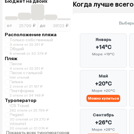
Бюджет на двоих
Когда лучше всего
Выбери
от
₽
до
₽
Расположение пляжа
Январь
Только собственный
3 отеля от 32 251 ₽
+14°C
Общий
6 отелей от 30 379 ₽
Море: +19°C
Пляж
Песок
4 отеля от 32 251 ₽
Песок с галькой
Май
Нет отелей
Галька
+20°C
2 отеля от 31 167 ₽
Платформа
Море: +20°C
2 отеля от 34 148 ₽
Можно купаться
Туроператор
ICS Travel
262 отеля от 25 799 ₽
Pegast
Сентябрь
30 отелей от 29 270 ₽
+26°C
Intourist
20 отелей от 31 074 ₽
Море: +28°C
Показать всех туроператоров