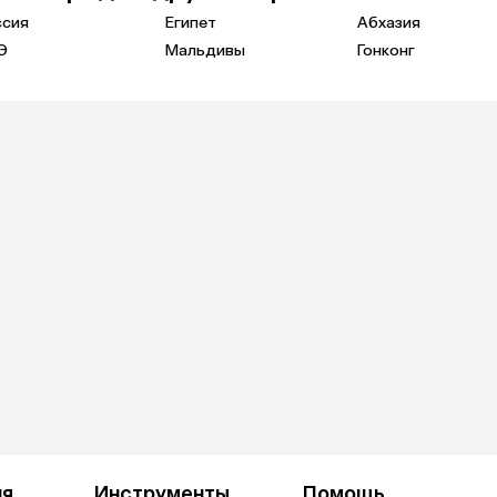
ссия
Египет
Абхазия
Э
Мальдивы
Гонконг
ия
Инструменты
Помощь