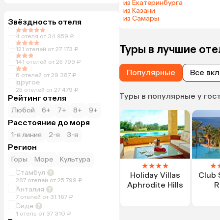
из Екатеринбурга
из Казани
из Самары
Звёздность отеля
4 отеля от 34 959 ₽
Туры в лучшие от
121 отелей от 27 173 ₽
141 отелей от 25 799 ₽
Популярные
Все вк
6 отелей от 29 387 ₽
другое
25 отелей от 27 479 ₽
Туры в популярные у гос
Рейтинг отеля
Любой
6+
7+
8+
9+
Расстояние до моря
1-я линия
2-я
3-я
Регион
Горы
Море
Культура
★
★
★
★
★
Стамбул
Holiday Villas
Club 
287 отелей от 25 799 ₽
Aphrodite Hills
R
Анталия
7 отелей от 31 167 ₽
Сиде
1 отель от 37 310 ₽