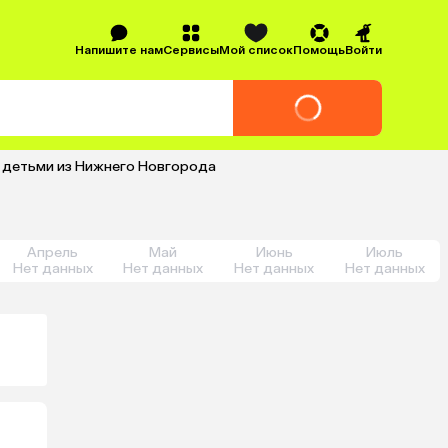
Напишите нам
Сервисы
Мой список
Помощь
Войти
с детьми из Нижнего Новгорода
Апрель
Май
Июнь
Июль
Нет данных
Нет данных
Нет данных
Нет данных