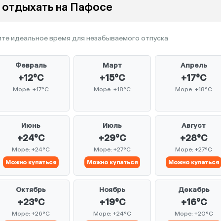
 отдыхать на Пафосе
те идеальное время для незабываемого отпуска
Февраль
Март
Апрель
+12°C
+15°C
+17°C
Море: +17°C
Море: +18°C
Море: +18°C
Июнь
Июль
Август
+24°C
+29°C
+28°C
Море: +24°C
Море: +27°C
Море: +27°C
Можно купаться
Можно купаться
Можно купаться
Октябрь
Ноябрь
Декабрь
+23°C
+19°C
+16°C
Море: +26°C
Море: +24°C
Море: +20°C