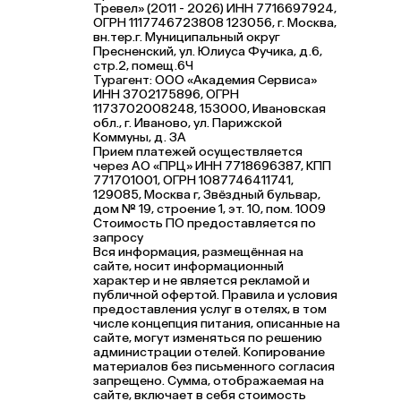
Тревел» (2011 - 2026) ИНН 7716697924,
ОГРН 1117746723808 123056, г. Москва,
вн.тер.г. Муниципальный округ
Пресненский, ул. Юлиуса Фучика, д.6,
стр.2, помещ.6Ч
Турагент: ООО «Академия Сервиса»
ИНН 3702175896, ОГРН
1173702008248, 153000, Ивановская
обл., г. Иваново, ул. Парижской
Коммуны, д. ЗА
Прием платежей осуществляется
через АО «ПРЦ» ИНН 7718696387, КПП
771701001, ОГРН 1087746411741,
129085, Москва г, Звёздный бульвар,
дом № 19, строение 1, эт. 10, пом. 1009
Стоимость ПО предоставляется по
запросу
Вся информация, размещённая на
сайте, носит информационный
характер и не является рекламой и
публичной офертой. Правила и условия
предоставления услуг в отелях, в том
числе концепция питания, описанные на
сайте, могут изменяться по решению
администрации отелей. Копирование
материалов без письменного согласия
запрещено. Сумма, отображаемая на
сайте, включает в себя стоимость