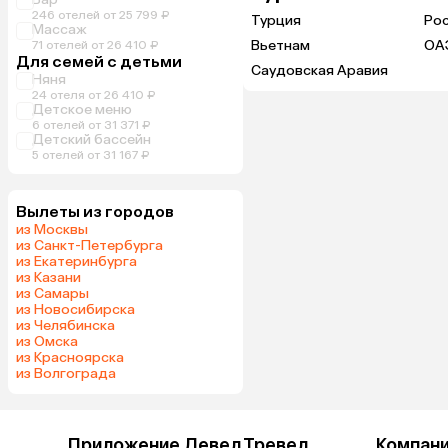
246 отелей от 25 799 ₽
Турция
Ро
Массаж
Вьетнам
ОА
71 отелей от 26 410 ₽
Для семей с детьми
Саудовская Аравия
Няня
24 отеля от 26 410 ₽
Детское меню
6 отелей от 31 371 ₽
Детский бассейн
5 отелей от 31 167 ₽
Вылеты из городов
из Москвы
из Санкт-Петербурга
из Екатеринбурга
из Казани
из Самары
из Новосибирска
из Челябинска
из Омска
из Красноярска
из Волгограда
Приложение Левел.Тревел
Компан