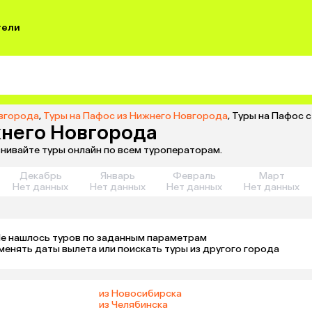
тели
овгорода
,
Туры на Пафос из Нижнего Новгорода
,
Туры на Пафос 
жнего Новгорода
внивайте туры онлайн по всем туроператорам.
Декабрь
Январь
Февраль
Март
Нет данных
Нет данных
Нет данных
Нет данных
е нашлось туров по заданным параметрам 

менять даты вылета или поискать туры из другого города
из Новосибирска
из Челябинска