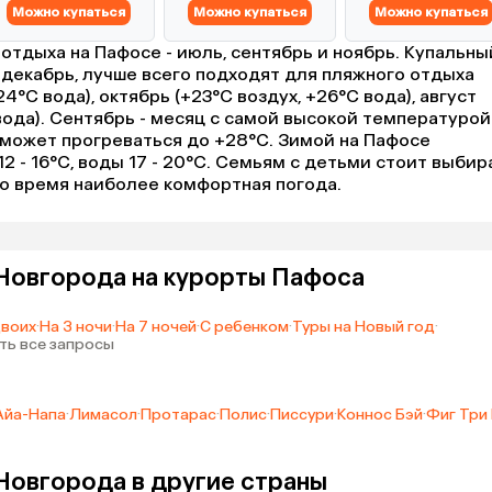
Можно купаться
Можно купаться
Можно купаться
отдыха на Пафосе - июль, сентябрь и ноябрь. Купальны
о декабрь, лучше всего подходят для пляжного отдыха
4°C вода), октябрь (+23°C воздух, +26°C вода), август
вода). Сентябрь - месяц с самой высокой температурой
а может прогреваться до +28°C. Зимой на Пафосе
2 - 16°C, воды 17 - 20°C. Семьям с детьми стоит выбир
это время наиболее комфортная погода.
Новгорода на курорты Пафоса
двоих
·
На 3 ночи
·
На 7 ночей
·
С ребенком
·
Туры на Новый год
·
ть все запросы
Айа-Напа
·
Лимасол
·
Протарас
·
Полис
·
Писсури
·
Коннос Бэй
·
Фиг Три
Новгорода в другие страны