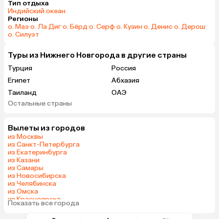
Тип отдыха
Индийский океан
Регионы
о. Маэ
·
о. Ла Диг
·
о. Бёрд
·
о. Серф
·
о. Кузин
·
о. Денис
·
о. Дерош
·
о. Силуэт
Туры из Нижнего Новгорода в другие страны
Турция
Россия
Египет
Абхазия
Таиланд
ОАЭ
Остальные страны
Вьетнам
Мальдивы
Грузия
Армения
Вылеты из городов
Шри-Ланка
Казахстан
из Москвы
Азербайджан
Узбекистан
из Санкт-Петербурга
из Екатеринбурга
Сербия
Катар
из Казани
Киргизия
Гонконг
из Самары
из Новосибирска
Саудовская Аравия
Венгрия
из Челябинска
из Омска
из Красноярска
Показать все города
из Волгограда