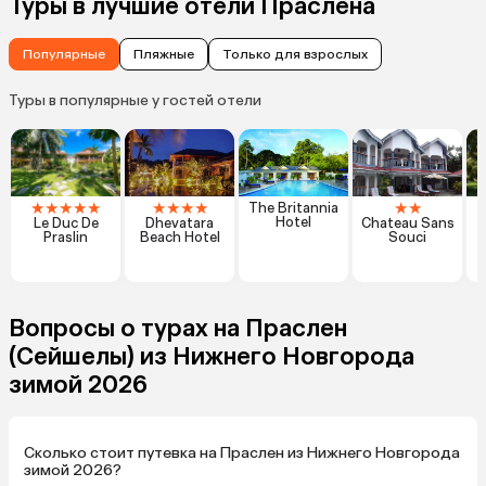
Туры в лучшие отели Праслена
Популярные
Пляжные
Только для взрослых
Туры в популярные у гостей отели
★
★
★
★
★
★
★
★
★
★
★
The Britannia
Hotel
Le Duc De
Dhevatara
Chateau Sans
I
Praslin
Beach Hotel
Souci
Вопросы о турах на Праслен
(Сейшелы) из Нижнего Новгорода
зимой 2026
Сколько стоит путевка на Праслен из Нижнего Новгорода
зимой 2026?