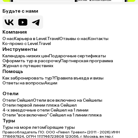
Будьте с нами
Компания
О нас
Карьера в Level.Travel
Отзывы о нас
Контакты
Ко-промо с Level.Travel
Инструменты
Календарь низких цен
Подарочные сертификаты
Оформить тур в рассрочку
Партнерская программа
Журнал о путешествиях
Помощь
Как забронировать тур?
Правила въезда и визы
Ответы на вопросы
Акции
Отели
Отели Сейшел
Отели все включено на Сейшелы
Отели первой линии пляжа Сейшел
4-х звездочные отели Сейшел на 1 линии
Отели "все включено" Сейшел на 1 линии пляжа
Туры
Туры на море летом
Горящие туры
Правообладатель ПО: ООО «Левел Тревел» (2011 - 2026) ИНН
7716697924, ОГРН 1117746723808 123056, г. Москва, вн.тер.г.