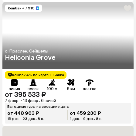
Кешбэк
+ 7 910
о. Праслен, Сейшелы
Heliconia Grove
Кешбэк 4% по карте Т-Банка
линия
песок
100 м
6 км
платно
от 395 533 ₽
7 февр. - 13 февр., 6 ночей
Выгодные туры на соседние даты
от 448 963 ₽
от 459 230 ₽
15 дек. - 23 дек., 8 н.
1 дек. - 9 дек., 8 н.