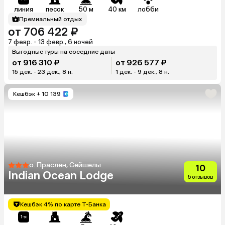
линия
песок
50 м
40 км
лобби
Премиальный отдых
от 706 422 ₽
7 февр. - 13 февр., 6 ночей
Выгодные туры на соседние даты
от 916 310 ₽
от 926 577 ₽
15 дек. - 23 дек., 8 н.
1 дек. - 9 дек., 8 н.
Кешбэк
+ 10 139
о. Праслен, Сейшелы
10
Indian Ocean Lodge
5 отзывов
Кешбэк 4% по карте Т-Банка