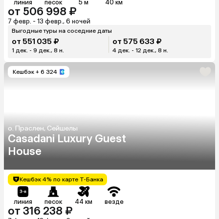
линия
песок
5 м
40 км
от 506 998 ₽
7 февр. - 13 февр., 6 ночей
Выгодные туры на соседние даты
от 551 035 ₽
от 575 633 ₽
1 дек. - 9 дек., 8 н.
4 дек. - 12 дек., 8 н.
Кешбэк
+ 6 324
о. Праслен, Сейшелы
Casadani Luxury Guest
House
Кешбэк 4% по карте Т-Банка
линия
песок
44 км
везде
от 316 238 ₽