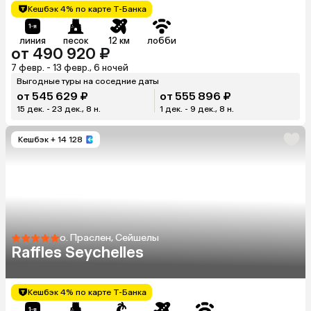
Кешбэк 4% по карте Т-Банка
линия
песок
12 км
лобби
от 490 920 ₽
7 февр. - 13 февр., 6 ночей
Выгодные туры на соседние даты
от 545 629 ₽
от 555 896 ₽
15 дек. - 23 дек., 8 н.
1 дек. - 9 дек., 8 н.
Кешбэк
+ 14 128
о. Праслен, Сейшелы
Raffles Seychelles
Кешбэк 4% по карте Т-Банка