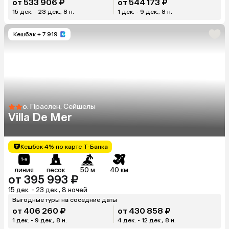
от 533 906 ₽
от 544 173 ₽
15 дек. - 23 дек., 8 н.
1 дек. - 9 дек., 8 н.
Кешбэк
+ 7 919
о. Праслен, Сейшелы
Villa De Mer
Кешбэк 4% по карте Т-Банка
линия
песок
50 м
40 км
от 395 993 ₽
15 дек. - 23 дек., 8 ночей
Выгодные туры на соседние даты
от 406 260 ₽
от 430 858 ₽
1 дек. - 9 дек., 8 н.
4 дек. - 12 дек., 8 н.