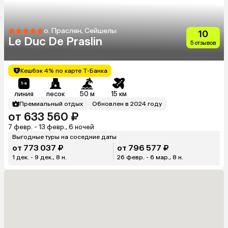
о. Праслен, Сейшелы
10
Le Duc De Praslin
5 отзывов
Кешбэк 4% по карте Т-Банка
линия
песок
50 м
15 км
Премиальный отдых
Обновлен в 2024 году
от 633 560 ₽
7 февр. - 13 февр., 6 ночей
Выгодные туры на соседние даты
от 773 037 ₽
от 796 577 ₽
1 дек. - 9 дек., 8 н.
26 февр. - 6 мар., 8 н.