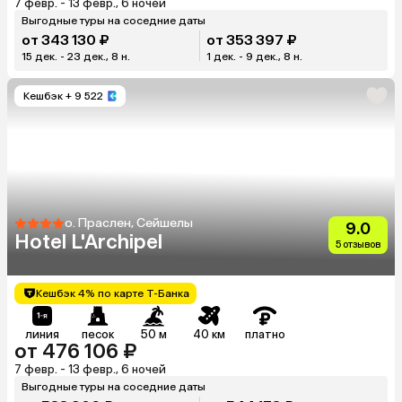
7 февр. - 13 февр., 6 ночей
Выгодные туры на соседние даты
от 343 130 ₽
от 353 397 ₽
15 дек. - 23 дек., 8 н.
1 дек. - 9 дек., 8 н.
Кешбэк
+ 9 522
о. Праслен, Сейшелы
9.0
Hotel L'Archipel
5 отзывов
Кешбэк 4% по карте Т-Банка
линия
песок
50 м
40 км
платно
от 476 106 ₽
7 февр. - 13 февр., 6 ночей
Выгодные туры на соседние даты