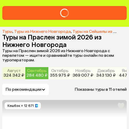
Туры
,
Туры из Нижнего Новгорода
,
Туры на Сейшелы из Нижнего Новгорода
Туры на Праслен зимой 2026 из
Нижнего Новгорода
Туры на Праслен зимой 2026 из Нижнего Новгорода с
перелетом — ищите и сравнивайте туры онлайн по всем
туроператорам.
Август
Сентябрь
Октябрь
Ноябрь
Декабрь
Янв
324 342 ₽
284 480 ₽
355 975 ₽
369 007 ₽
343 130 ₽
447 
По рекомендации
Показаны туры в 11 отелей
Кешбэк
+ 12 671