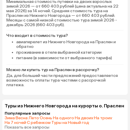
Минимальная стоимость путевки на двоих взрослых
зимой 2026 — от 660 403 рублей (цена актуальна на 22
мая 2026) за 14 ночей. Средняя стоимость тура на
Праслен из Нижнего Новгорода — от 660 403 рублей.
Месяцы с самой низкой стоимостью тура зимой 2026 -
декабрь 2026 (660 403 руб).
Что входит в стоимость тура?
авиаперелет из Нижнего Новгорода на Праслен и
обратно
проживание в отеле выбранной категории
питание (в зависимости от выбранного тарифа)
Можно ли купить тур на Праслен в рассрочку?
Да, для большей части предложений предоставляется
возможность оплаты тура частями с рассрочкой
платежа.
Туры из Нижнего Новгорода на курорты о. Праслен
Популярные запросы
Зима
·
Весна
·
Лето
·
Осень
·
На одного
·
На двоих
·
На троих
·
На 7 ночей
·
С ребенком
·
Туры на Новый год
·
Показать все запросы