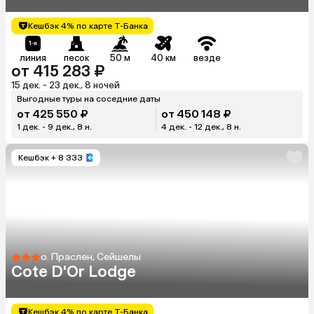
Кешбэк 4% по карте Т-Банка
линия
песок
50 м
40 км
везде
от 415 283 ₽
15 дек. - 23 дек., 8 ночей
Выгодные туры на соседние даты
от 425 550 ₽
от 450 148 ₽
1 дек. - 9 дек., 8 н.
4 дек. - 12 дек., 8 н.
Кешбэк
+ 8 333
о. Праслен, Сейшелы
Cote D'Or Lodge
Кешбэк 4% по карте Т-Банка