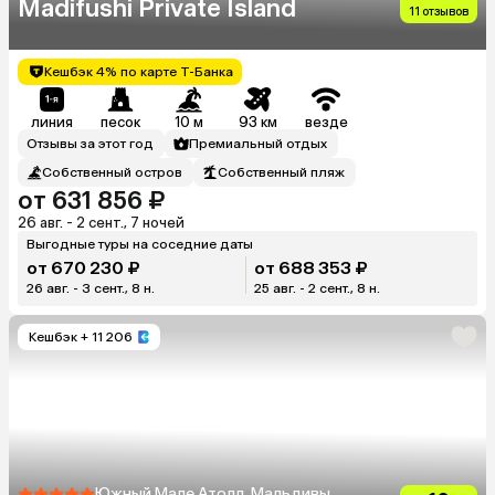
Madifushi Private Island
11 отзывов
Кешбэк 4% по карте Т-Банка
линия
песок
10 м
93 км
везде
Отзывы за этот год
Премиальный отдых
Собственный остров
Собственный пляж
от 631 856 ₽
26 авг. - 2 сент., 7 ночей
Выгодные туры на соседние даты
от 670 230 ₽
от 688 353 ₽
26 авг. - 3 сент., 8 н.
25 авг. - 2 сент., 8 н.
Кешбэк
+ 11 206
Южный Мале Атолл, Мальдивы