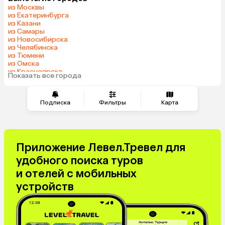
из Москвы
из Екатеринбурга
из Казани
из Самары
из Новосибирска
из Челябинска
из Тюмени
из Омска
из Красноярска
Показать все города
из Волгограда
Подписка
Фильтры
Карта
Приложение Левел.Тревел для
удобного поиска туров
и отелей с мобильных
устройств