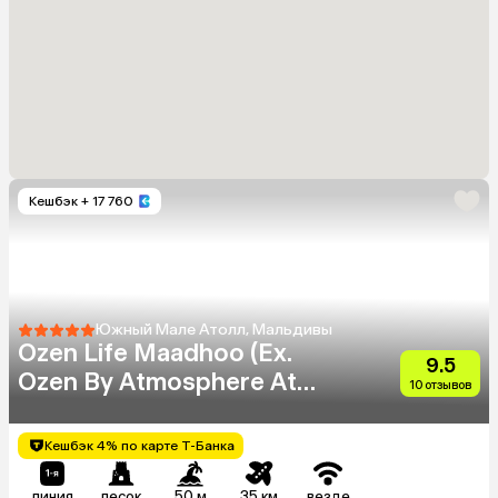
Кешбэк
+ 17 760
Южный Мале Атолл, Мальдивы
Ozen Life Maadhoo (Ex.
9.5
Ozen By Atmosphere At
10 отзывов
Maadhoo)
Кешбэк 4% по карте Т-Банка
линия
песок
50 м
35 км
везде