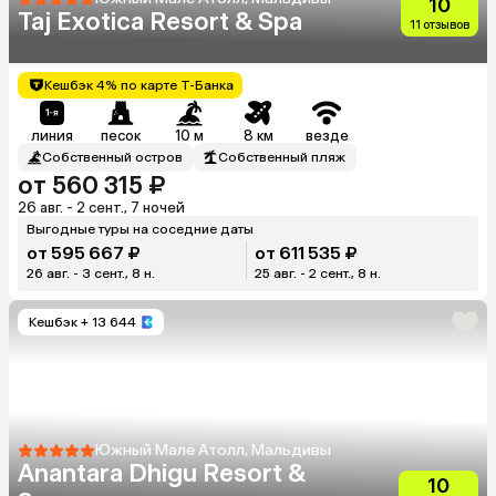
10
Taj Exotica Resort & Spa
11 отзывов
Кешбэк 4% по карте Т-Банка
линия
песок
10 м
8 км
везде
Собственный остров
Собственный пляж
от 560 315 ₽
26 авг. - 2 сент., 7 ночей
Выгодные туры на соседние даты
от 595 667 ₽
от 611 535 ₽
26 авг. - 3 сент., 8 н.
25 авг. - 2 сент., 8 н.
Кешбэк
+ 13 644
Южный Мале Атолл, Мальдивы
Anantara Dhigu Resort &
10