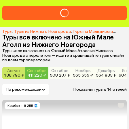
Туры
,
Туры из Нижнего Новгорода
,
Туры на Мальдивы из Нижнего Новгорода
Туры все включено на Южный Мале
Атолл из Нижнего Новгорода
Туры «все включено» на Южный Мале Атолл из Нижнего
Новгорода с перелетом — ищите и сравнивайте туры онлайн
по всем туроператорам.
Август
Сентябрь
Октябрь
Ноябрь
Декабрь
Янв
438 790 ₽
411 220 ₽
508 237 ₽
565 555 ₽
564 933 ₽
604 
По рекомендации
Показаны туры в 14 отелей
Кешбэк
+ 9 255