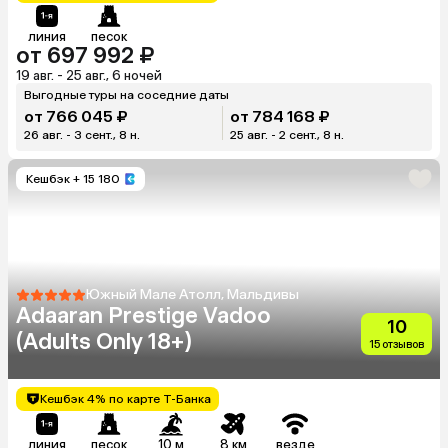
линия
песок
от 697 992 ₽
19 авг. - 25 авг., 6 ночей
Выгодные туры на соседние даты
от 766 045 ₽
от 784 168 ₽
26 авг. - 3 сент., 8 н.
25 авг. - 2 сент., 8 н.
Кешбэк
+ 15 180
Южный Мале Атолл, Мальдивы
Adaaran Prestige Vadoo
10
(Adults Only 18+)
15 отзывов
Кешбэк 4% по карте Т-Банка
линия
песок
10 м
8 км
везде