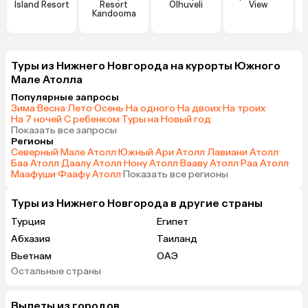
Island Resort
Resort
Olhuveli
View
Kandooma
Туры из Нижнего Новгорода на курорты Южного
Мале Атолла
Популярные запросы
Зима
·
Весна
·
Лето
·
Осень
·
На одного
·
На двоих
·
На троих
·
На 7 ночей
·
С ребенком
·
Туры на Новый год
·
Показать все запросы
Регионы
Северный Мале Атолл
·
Южный Ари Атолл
·
Лавиани Атолл
·
Баа Атолл
·
Даалу Атолл
·
Нону Атолл
·
Вааву Атолл
·
Раа Атолл
·
Маафуши
·
Фаафу Атолл
·
Показать все регионы
Туры из Нижнего Новгорода в другие страны
Турция
Египет
Абхазия
Таиланд
Вьетнам
ОАЭ
Остальные страны
Мальдивы
Шри-Ланка
Вылеты из городов