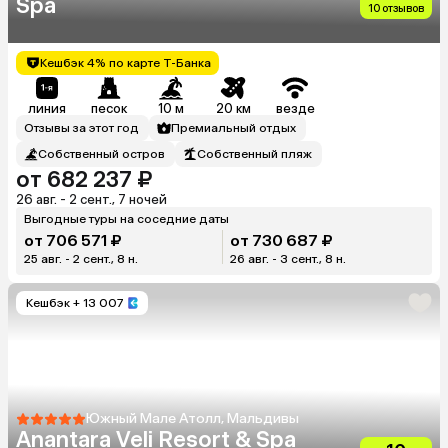
Spa
10 отзывов
Кешбэк 4% по карте Т-Банка
линия
песок
10 м
20 км
везде
Отзывы за этот год
Премиальный отдых
Собственный остров
Собственный пляж
от 682 237 ₽
26 авг. - 2 сент., 7 ночей
Выгодные туры на соседние даты
от 706 571 ₽
от 730 687 ₽
25 авг. - 2 сент., 8 н.
26 авг. - 3 сент., 8 н.
Кешбэк
+ 13 007
Южный Мале Атолл, Мальдивы
Anantara Veli Resort & Spa