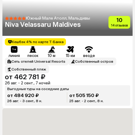
Южный Мале Атолл, Мальдивы
10
Niva Velassaru Maldives
14 отзывов
Кешбэк 4% по карте Т-Банка
линия
песок
10 м
15 км
везде
Сеть отелей Universal Resorts
Собственный остров
Собственный пляж
от 462 781 ₽
26 авг. - 2 сент., 7 ночей
Выгодные туры на соседние даты
от 484 920 ₽
от 505 150 ₽
26 авг. - 3 сент., 8 н.
25 авг. - 2 сент., 8 н.