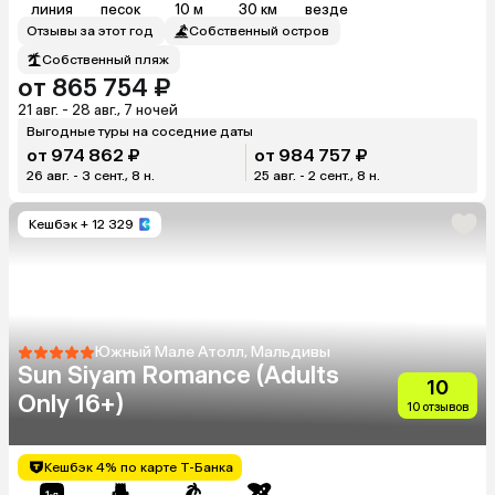
линия
песок
10 м
30 км
везде
Отзывы за этот год
Собственный остров
Собственный пляж
от 865 754 ₽
21 авг. - 28 авг., 7 ночей
Выгодные туры на соседние даты
от 974 862 ₽
от 984 757 ₽
26 авг. - 3 сент., 8 н.
25 авг. - 2 сент., 8 н.
Кешбэк
+ 12 329
Южный Мале Атолл, Мальдивы
Sun Siyam Romance (Adults
10
Only 16+)
10 отзывов
Кешбэк 4% по карте Т-Банка