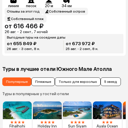
линия
песок
20 м
34 км
Отзывы за этот год
Собственный остров
Собственный пляж
от 616 466 ₽
26 авг. - 2 сент., 7 ночей
Выгодные туры на соседние даты
от 655 849 ₽
от 673 972 ₽
26 авг. - 3 сент., 8 н.
25 авг. - 2 сент., 8 н.
Туры в лучшие отели Южного Мале Атолла
Популярные
Пляжные
Только для взрослых
5 звезд
Туры в популярные у гостей отели
★
★
★
★
★
★
★
★
★
★
★
★
★
★
★
Fihalhohi
Holiday Inn
Sun Siyam
Ayala Ocean