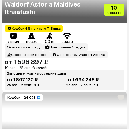
Waldorf Astoria Maldives
10
Ithaafushi
10 отзывов
Кешбэк 4% по карте Т-Банка
линия
песок
50 м
везде
Отзывы за этот год
Премиальный отдых
Собственный остров
Сеть отелей Waldorf Astoria
от 1 596 897 ₽
19 авг. - 25 авг., 6 ночей
Выгодные туры на соседние даты
от 1 867 120 ₽
от 1 664 248 ₽
25 авг. - 2 сент., 8 н.
26 авг. - 2 сент., 7 н.
Кешбэк
+ 24 078