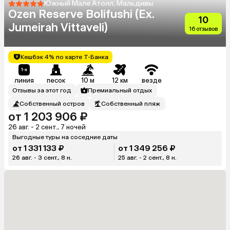
Южный Мале Атолл, Мальдивы
Ozen Reserve Bolifushi (Ex.
10
Jumeirah Vittaveli)
16 отзывов
Кешбэк 4% по карте Т-Банка
линия
песок
10 м
12 км
везде
Отзывы за этот год
Премиальный отдых
Собственный остров
Собственный пляж
от 1 203 906 ₽
26 авг. - 2 сент., 7 ночей
Выгодные туры на соседние даты
от 1 331 133 ₽
от 1 349 256 ₽
26 авг. - 3 сент., 8 н.
25 авг. - 2 сент., 8 н.