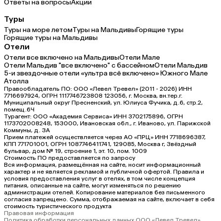
Ответы на вопросы
Акции
Туры
Туры на море летом
Туры на Мальдивы
Горящие туры
Горящие туры на Мальдивы
Отели
Отели все включено на Мальдивы
Отели Мале
Отели Мальдив "все включено" с бассейном
Отели Мальдив
5-и звездочные отели «ультра всё включено» Южного Мале
Атолла
Правообладатель ПО: ООО «Левел Тревел» (2011 - 2026) ИНН
7716697924, ОГРН 1117746723808 123056, г. Москва, вн.тер.г.
Муниципальный округ Пресненский, ул. Юлиуса Фучика, д.6, стр.2,
помещ.6Ч
Турагент: ООО «Академия Сервиса» ИНН 3702175896, ОГРН
1173702008248, 153000, Ивановская обл., г. Иваново, ул. Парижской
Коммуны, д. ЗА
Прием платежей осуществляется через АО «ПРЦ» ИНН 7718696387,
КПП 771701001, ОГРН 1087746411741, 129085, Москва г, Звёздный
бульвар, дом № 19, строение 1, эт. 10, пом. 1009
Стоимость ПО предоставляется по запросу
Вся информация, размещённая на сайте, носит информационный
характер и не является рекламой и публичной офертой. Правила и
условия предоставления услуг в отелях, в том числе концепция
питания, описанные на сайте, могут изменяться по решению
администрации отелей. Копирование материалов без письменного
согласия запрещено. Сумма, отображаемая на сайте, включает в себя
стоимость туристического продукта
Правовая информация
Политика обработки персональных данных ООО «Левел Тревел»