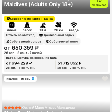
10
Maldives (Adults Only 18+)
10 отзывов
Кешбэк 4% по карте Т-Банка
линия
песок
10 м
20 км
везде
Отзывы за этот год
Премиальный отдых
Собственный остров
Собственный пляж
от 650 359 ₽
26 авг. - 2 сент., 7 ночей
Выгодные туры на соседние даты
от 694 229 ₽
от 712 352 ₽
26 авг. - 3 сент., 8 н.
25 авг. - 2 сент., 8 н.
Кешбэк
+ 16 662
Южный Мале Атолл, Мальдивы