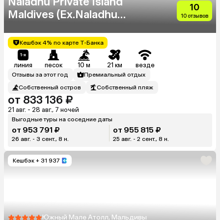
Naladhu Private Island
10
Maldives (Ex.Naladhu
10 отзывов
Maldives)
Кешбэк 4% по карте Т-Банка
линия
песок
10 м
21 км
везде
Отзывы за этот год
Премиальный отдых
Собственный остров
Собственный пляж
от 833 136 ₽
21 авг. - 28 авг., 7 ночей
Выгодные туры на соседние даты
от 953 791 ₽
от 955 815 ₽
26 авг. - 3 сент., 8 н.
25 авг. - 2 сент., 8 н.
Кешбэк
+ 31 937
Южный Мале Атолл, Мальдивы