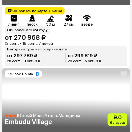
Кешбэк 4% по карте Т-Банка
линия
песок
50 м
27 км
везде
Обновлен в 2024 году
от 270 968 ₽
12 сент. - 19 сент., 7 ночей
Выгодные туры на соседние даты
от 297 789 ₽
от 299 819 ₽
25 сент. - 3 окт., 8 н.
28 сент. - 6 окт., 8 н.
Кешбэк
+ 6 653
Южный Мале Атолл, Мальдивы
9.0
Embudu Village
6 отзывов