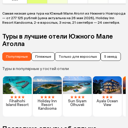
Самая низкая цена тура на Южный Мале Атолл из Нижнего Новгорода
— от 277 125 рублей (цена актуальна на 26 мая 2026), Holiday Inn
Resort Kandooma, 2-е взрослых, 3 ночи, 21 сентября — 24 сентября.
Туры в лучшие отели Южного Мале
Атолла
Популярные
Пляжные
Только для взрослых
5 звезд
Туры в популярные у гостей отели
★
★
★
★
★
★
★
★
★
★
★
★
★
★
★
Fihalhohi
Holiday Inn
Sun Siyam
Ayala Ocean
Island Resort
Resort
Olhuveli
View
Kandooma