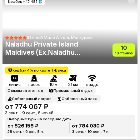
Кешбэк
+ 15 481
Южный Мале Атолл, Мальдивы
Naladhu Private Island
10
Maldives (Ex.Naladhu
10 отзывов
Maldives)
Кешбэк 4% по карте Т-Банка
линия
песок
10 м
21 км
везде
Отзывы за этот год
Премиальный отдых
Собственный остров
Собственный пляж
от 774 067 ₽
3 сент. - 9 сент., 6 ночей
Выгодные туры на соседние даты
от 826 158 ₽
от 784 030 ₽
28 сент. - 6 окт., 8 н.
3 сент. - 10 сент., 7 н.