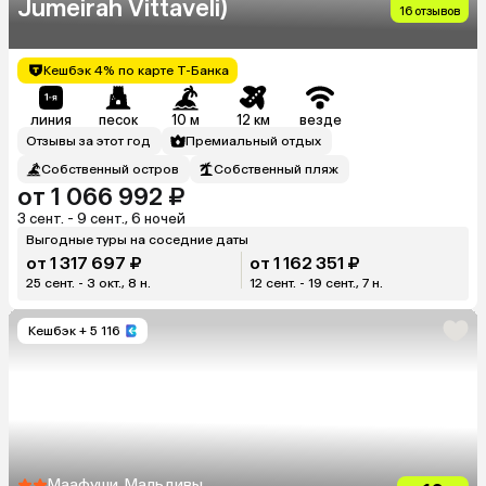
Jumeirah Vittaveli)
16 отзывов
Кешбэк 4% по карте Т-Банка
линия
песок
10 м
12 км
везде
Отзывы за этот год
Премиальный отдых
Собственный остров
Собственный пляж
от 1 066 992 ₽
3 сент. - 9 сент., 6 ночей
Выгодные туры на соседние даты
от 1 317 697 ₽
от 1 162 351 ₽
25 сент. - 3 окт., 8 н.
12 сент. - 19 сент., 7 н.
Кешбэк
+ 5 116
Маафуши, Мальдивы