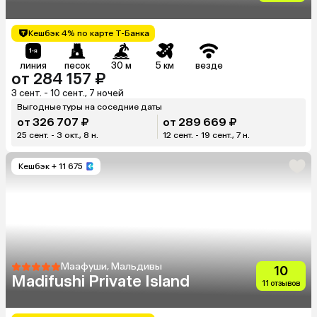
Кешбэк 4% по карте Т-Банка
линия
песок
30 м
5 км
везде
от 284 157 ₽
3 сент. - 10 сент., 7 ночей
Выгодные туры на соседние даты
от 326 707 ₽
от 289 669 ₽
25 сент. - 3 окт., 8 н.
12 сент. - 19 сент., 7 н.
Кешбэк
+ 11 675
Маафуши, Мальдивы
10
Madifushi Private Island
11 отзывов