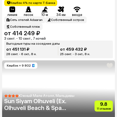
Кешбэк 4% по карте Т-Банка
линия
песок
10 м
34 км
везде
Сеть отелей Adaaran
Собственный остров
Собственный пляж
от 414 249 ₽
3 сент. - 10 сент., 7 ночей
Выгодные туры на соседние даты
от 451 131 ₽
от 459 432 ₽
28 сент. - 6 окт., 8 н.
25 сент. - 3 окт., 8 н.
Кешбэк
+ 9 802
Южный Мале Атолл, Мальдивы
Sun Siyam Olhuveli (Ex.
9.8
Olhuveli Beach & Spa
11 отзывов
Resort)