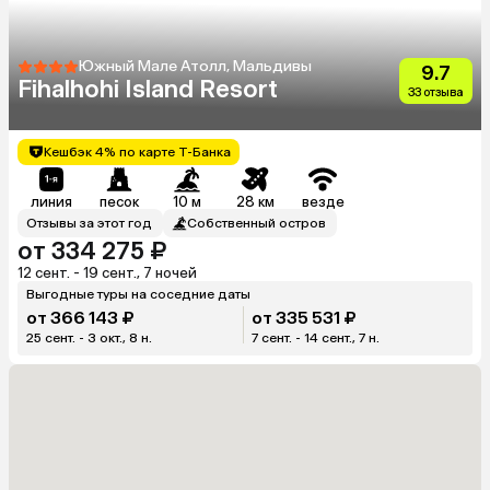
Южный Мале Атолл, Мальдивы
9.7
Fihalhohi Island Resort
33 отзыва
Кешбэк 4% по карте Т-Банка
линия
песок
10 м
28 км
везде
Отзывы за этот год
Собственный остров
от 334 275 ₽
12 сент. - 19 сент., 7 ночей
Выгодные туры на соседние даты
от 366 143 ₽
от 335 531 ₽
25 сент. - 3 окт., 8 н.
7 сент. - 14 сент., 7 н.