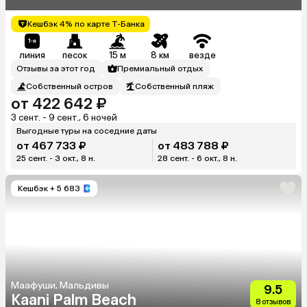
Кешбэк 4% по карте Т-Банка
линия
песок
15 м
8 км
везде
Отзывы за этот год
Премиальный отдых
Собственный остров
Собственный пляж
от 422 642 ₽
3 сент. - 9 сент., 6 ночей
Выгодные туры на соседние даты
от 467 733 ₽
от 483 788 ₽
25 сент. - 3 окт., 8 н.
28 сент. - 6 окт., 8 н.
Кешбэк
+ 5 683
Маафуши, Мальдивы
9.5
Kaani Palm Beach
8 отзывов