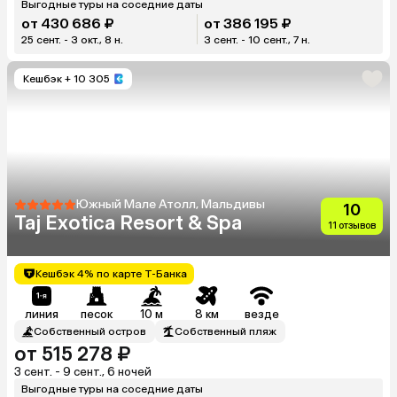
Выгодные туры на соседние даты
от 430 686 ₽
от 386 195 ₽
25 сент. - 3 окт., 8 н.
3 сент. - 10 сент., 7 н.
Кешбэк
+ 10 305
Южный Мале Атолл, Мальдивы
10
Taj Exotica Resort & Spa
11 отзывов
Кешбэк 4% по карте Т-Банка
линия
песок
10 м
8 км
везде
Собственный остров
Собственный пляж
от 515 278 ₽
3 сент. - 9 сент., 6 ночей
Выгодные туры на соседние даты