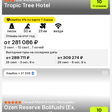
Гули, Мальдивы
10
Tropic Tree Hotel
11 отзывов
Кешбэк 4% по карте Т-Банка
песок
50 м
23 км
везде
Отзывы за этот год
от 281 086 ₽
3 сент. - 10 сент., 7 ночей
Выгодные туры на соседние даты
от 288 711 ₽
от 309 274 ₽
25 сент. - 3 окт., 8 н.
28 сент. - 6 окт., 8 н.
Кешбэк
+ 21 339
Южный Мале Атолл, Мальдивы
Ozen Reserve Bolifushi (Ex.
10