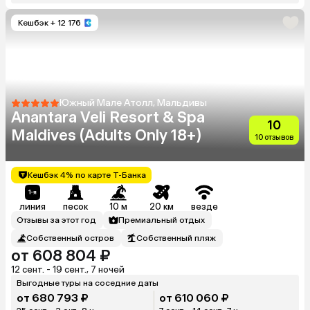
Кешбэк
+ 12 176
Южный Мале Атолл, Мальдивы
Anantara Veli Resort & Spa
10
Maldives (Adults Only 18+)
10 отзывов
Кешбэк 4% по карте Т-Банка
линия
песок
10 м
20 км
везде
Отзывы за этот год
Премиальный отдых
Собственный остров
Собственный пляж
от 608 804 ₽
12 сент. - 19 сент., 7 ночей
Выгодные туры на соседние даты
от 680 793 ₽
от 610 060 ₽