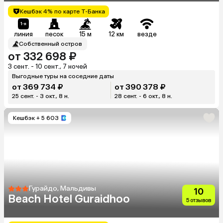
Кешбэк 4% по карте Т-Банка
линия
песок
15 м
12 км
везде
Собственный остров
от 332 698 ₽
3 сент. - 10 сент., 7 ночей
Выгодные туры на соседние даты
от 369 734 ₽
от 390 378 ₽
25 сент. - 3 окт., 8 н.
28 сент. - 6 окт., 8 н.
Кешбэк
+ 5 603
Гурайдо, Мальдивы
10
Beach Hotel Guraidhoo
5 отзывов