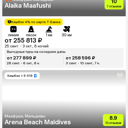
10
Alaika Maafushi
7 отзывов
Кешбэк 4% по карте Т-Банка
линия
песок
1 км
30 км
от 255 813 ₽
25 сент. - 3 окт., 8 ночей
Выгодные туры на соседние даты
от 277 899 ₽
от 258 596 ₽
28 сент. - 6 окт., 8 н.
3 сент. - 10 сент., 7 н.
Кешбэк
+ 5 419
Маафуши, Мальдивы
8.9
Arena Beach Maldives
10 отзывов