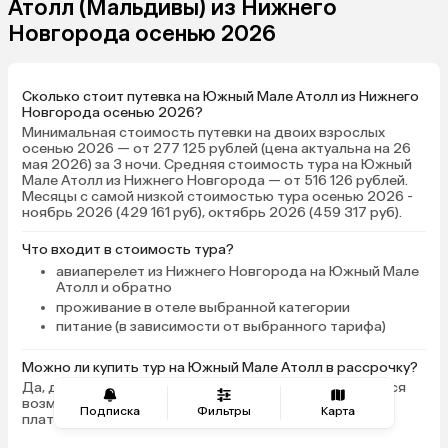
Атолл (Мальдивы) из Нижнего
бассейны, несколько пляжей на
Новгорода осенью 2026
любой вкус, много водных
экскурсий: простой снорклинг,
поездки к акулам, мантам и
Сколько стоит путевка на Южный Мале Атолл из Нижнего
черепахам, есть джет-ски.
Новгорода осенью 2026?
Скучать было некогда! Номер
Минимальная стоимость путевки на двоих взрослых
чистый, комфортный, полностью
осенью 2026 — от 277 125 рублей (цена актуальна на 26
оснащен всем, ежедневная
мая 2026) за 3 ночи. Средняя стоимость тура на Южный
Мале Атолл из Нижнего Новгорода — от 516 126 рублей.
уборка и смена полотенец.
Месяцы с самой низкой стоимостью тура осенью 2026 -
Питание оцениваю на четверку,
ноябрь 2026 (429 161 руб), октябрь 2026 (459 317 руб).
сам небольшой поклонник
азиатской кухни, но голодать не
Что входит в стоимость тура?
приходилось. Почему-то
авиаперелет из Нижнего Новгорода на Южный Мале
Атолл и обратно
официанты были не такие
проживание в отеле выбранной категории
внимательные и расторопные, как
питание (в зависимости от выбранного тарифа)
остальной персонал, но это не
испортило отдых. Само
Можно ли купить тур на Южный Мале Атолл в рассрочку?
пребывание оставило только
Да, для большей части предложений предоставляется
самые наилучшие впечатления,
возможность оплаты тура частями с рассрочкой
Подписка
Фильтры
Карта
очень рекомендую!
платежа.