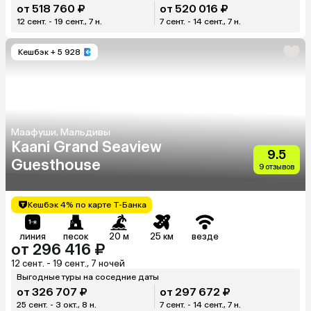
от 518 760 ₽
от 520 016 ₽
12 сент. - 19 сент., 7 н.
7 сент. - 14 сент., 7 н.
Кешбэк
+ 5 928
Маафуши, Мальдивы
Kaani Grand Seaview
9.5
Guesthouse
9 отзывов
Кешбэк 4% по карте Т-Банка
линия
песок
20 м
25 км
везде
от 296 416 ₽
12 сент. - 19 сент., 7 ночей
Выгодные туры на соседние даты
от 326 707 ₽
от 297 672 ₽
25 сент. - 3 окт., 8 н.
7 сент. - 14 сент., 7 н.