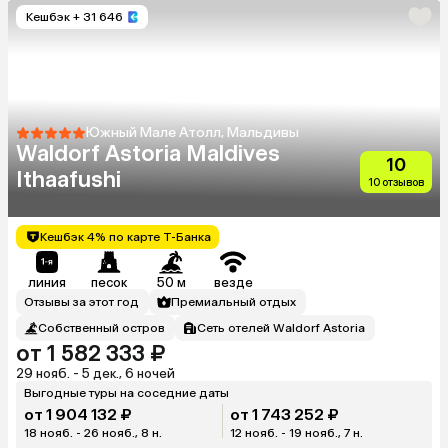
Кешбэк
+ 31 646
Южный Мале Атолл, Мальдивы
Waldorf Astoria Maldives
10
Ithaafushi
10 отзывов
Кешбэк 4% по карте Т-Банка
линия
песок
50 м
везде
Отзывы за этот год
Премиальный отдых
Собственный остров
Сеть отелей Waldorf Astoria
от 1 582 333 ₽
29 нояб. - 5 дек., 6 ночей
Выгодные туры на соседние даты
от 1 904 132 ₽
от 1 743 252 ₽
18 нояб. - 26 нояб., 8 н.
12 нояб. - 19 нояб., 7 н.