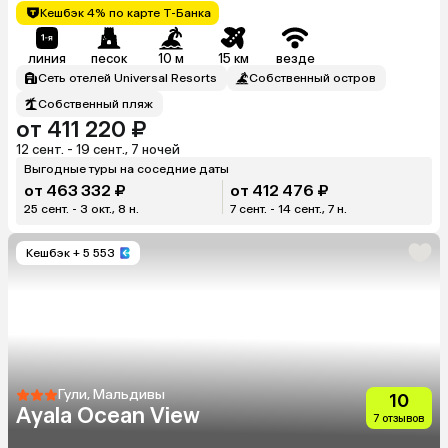
Кешбэк 4% по карте Т-Банка
линия
песок
10 м
15 км
везде
Сеть отелей Universal Resorts
Собственный остров
Собственный пляж
от 411 220 ₽
12 сент. - 19 сент., 7 ночей
Выгодные туры на соседние даты
от 463 332 ₽
от 412 476 ₽
25 сент. - 3 окт., 8 н.
7 сент. - 14 сент., 7 н.
Кешбэк
+ 5 553
Гули, Мальдивы
10
Ayala Ocean View
7 отзывов