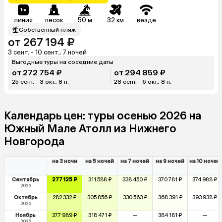
линия
песок
50 м
32 км
везде
Собственный пляж
от 267 194 ₽
3 сент. - 10 сент., 7 ночей
Выгодные туры на соседние даты
от 272 754 ₽
от 294 859 ₽
25 сент. - 3 окт., 8 н.
28 сент. - 6 окт., 8 н.
Календарь цен: туры осенью 2026 на
Южный Мале Атолл из Нижнего
Новгорода
на 3 ночи
на 5 ночей
на 7 ночей
на 9 ночей
на 10 ночей
Сентябрь
277 125 ₽
311 588 ₽
338 450 ₽
370 781 ₽
374 988 ₽
2026
Октябрь
282 332 ₽
305 856 ₽
330 563 ₽
368 391 ₽
393 938 ₽
2026
Ноябрь
277 989 ₽
318 471 ₽
—
384 181 ₽
—
2026