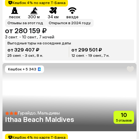
Кешбэк 4% по карте Т-Банка
песок
300 м
34 км
везде
Отзывы за этот год
Открылся в 2024 году
от 280 159 ₽
3 сент. - 10 сент., 7 ночей
Выгодные туры на соседние даты
от 329 407 ₽
от 299 501 ₽
25 сент. - 3 окт., 8 н.
12 сент. - 19 сент., 7 н.
Кешбэк
+ 5 343
Гурайдо, Мальдивы
10
Ithaa Beach Maldives
5 отзывов
Кешбэк 4% по карте Т-Банка