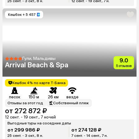
25 сент. - 3 окт., 8 н.
12 сент. - 19 сент., 7 н.
Кешбэк
+ 5 457
Гули, Мальдивы
9.0
Arrival Beach & Spa
5 отзывов
Кешбэк 4% по карте Т-Банка
песок
150 м
26 км
везде
Отзывы за этот год
Собственный пляж
от 272 872 ₽
12 сент. - 19 сент., 7 ночей
Выгодные туры на соседние даты
от 299 986 ₽
от 274 128 ₽
25 сент. - 3 окт., 8 н.
7 сент. - 14 сент., 7 н.