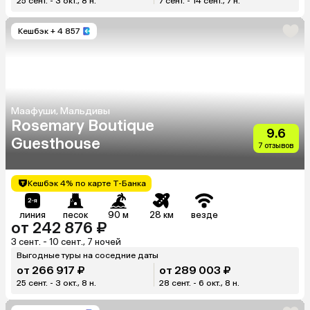
25 сент. - 3 окт., 8 н.
7 сент. - 14 сент., 7 н.
Кешбэк
+ 4 857
Маафуши, Мальдивы
Rosemary Boutique
9.6
Guesthouse
7 отзывов
Кешбэк 4% по карте Т-Банка
линия
песок
90 м
28 км
везде
от 242 876 ₽
3 сент. - 10 сент., 7 ночей
Выгодные туры на соседние даты
от 266 917 ₽
от 289 003 ₽
25 сент. - 3 окт., 8 н.
28 сент. - 6 окт., 8 н.