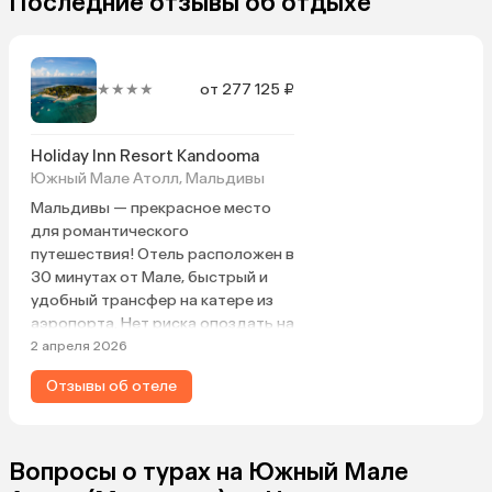
Последние отзывы об отдыхе
★★★★
от 277 125 ₽
Holiday Inn Resort Kandooma
Южный Мале Атолл, Мальдивы
Мальдивы — прекрасное место
для романтического
путешествия! Отель расположен в
30 минутах от Мале, быстрый и
удобный трансфер на катере из
аэропорта. Нет риска опоздать на
самолет. Благожелательный и
2 апреля 2026
вежливый персонал, есть
Отзывы об отеле
русскоговорящие сотрудники на
ресепшен и в центре водных
развлечений. Большая и
благоустроенная территория с
Вопросы о турах на Южный Мале
тропической экзотикой, большие