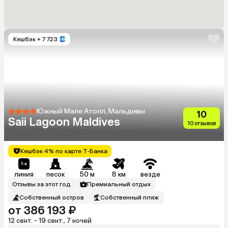
Кешбэк
+ 7 723
Южный Мале Атолл, Мальдивы
10
Saii Lagoon Maldives
10 отзывов
Кешбэк 4% по карте Т-Банка
линия
песок
50 м
8 км
везде
Отзывы за этот год
Премиальный отдых
Собственный остров
Собственный пляж
от 386 193 ₽
12 сент. - 19 сент., 7 ночей