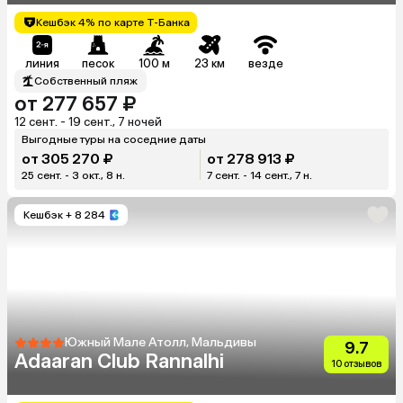
Кешбэк 4% по карте Т-Банка
линия
песок
100 м
23 км
везде
Собственный пляж
от 277 657 ₽
12 сент. - 19 сент., 7 ночей
Выгодные туры на соседние даты
от 305 270 ₽
от 278 913 ₽
25 сент. - 3 окт., 8 н.
7 сент. - 14 сент., 7 н.
Кешбэк
+ 8 284
Южный Мале Атолл, Мальдивы
9.7
Adaaran Club Rannalhi
10 отзывов