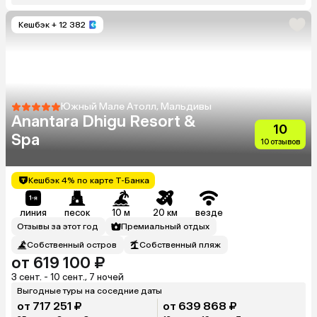
Кешбэк
+ 12 382
Южный Мале Атолл, Мальдивы
Anantara Dhigu Resort &
10
Spa
10 отзывов
Кешбэк 4% по карте Т-Банка
линия
песок
10 м
20 км
везде
Отзывы за этот год
Премиальный отдых
Собственный остров
Собственный пляж
от 619 100 ₽
3 сент. - 10 сент., 7 ночей
Выгодные туры на соседние даты
от 717 251 ₽
от 639 868 ₽