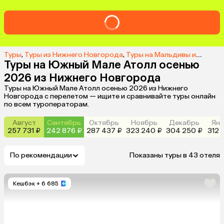
Туры
,
Туры из Нижнего Новгорода
,
Туры на Мальдивы из Нижнего Новгорода
Туры на Южный Мале Атолл осенью
2026 из Нижнего Новгорода
Туры на Южный Мале Атолл осенью 2026 из Нижнего
Новгорода с перелетом — ищите и сравнивайте туры онлайн
по всем туроператорам.
Август
Сентябрь
Октябрь
Ноябрь
Декабрь
Янв
257 731 ₽
242 876 ₽
287 437 ₽
323 240 ₽
304 250 ₽
312 
По рекомендации
Показаны туры в 43 отеля
Кешбэк
+ 6 685