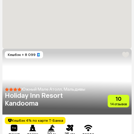
Кешбэк
+ 8 099
Южный Мале Атолл, Мальдивы
Holiday Inn Resort
10
Kandooma
14 отзывов
Кешбэк 4% по карте Т-Банка