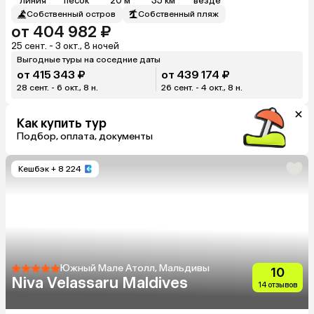
линия
песок
20 м
35 км
везде
Собственный остров
Собственный пляж
от 404 982 ₽
25 сент. - 3 окт., 8 ночей
Выгодные туры на соседние даты
от 415 343 ₽
от 439 174 ₽
28 сент. - 6 окт., 8 н.
26 сент. - 4 окт., 8 н.
Как купить тур
Подбор, оплата, документы
Кешбэк
+ 8 224
Южный Мале Атолл, Мальдивы
10
Niva Velassaru Maldives
14 отзывов