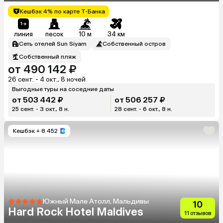
Кешбэк 4% по карте Т-Банка
линия
песок
10 м
34 км
Сеть отелей Sun Siyam
Собственный остров
Собственный пляж
от 490 142 ₽
26 сент. - 4 окт., 8 ночей
Выгодные туры на соседние даты
от 503 442 ₽
от 506 257 ₽
25 сент. - 3 окт., 8 н.
28 сент. - 6 окт., 8 н.
Кешбэк
+ 8 452
Южный Мале Атолл, Мальдивы
10
Hard Rock Hotel Maldives
11 отзывов