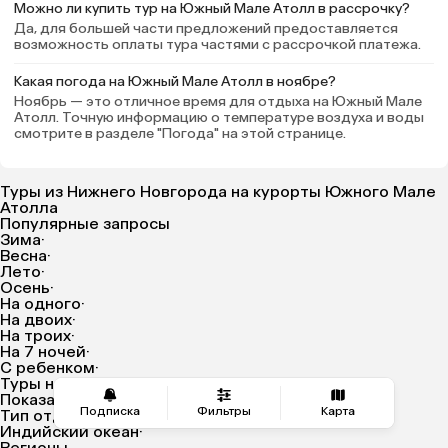
остальной персонал, но это не
Можно ли купить тур на Южный Мале Атолл в рассрочку?
испортило отдых. Само
Да, для большей части предложений предоставляется
возможность оплаты тура частями с рассрочкой платежа.
пребывание оставило только
самые наилучшие впечатления,
Какая погода на Южный Мале Атолл в ноябре?
очень рекомендую!
Ноябрь — это отличное время для отдыха на Южный Мале
Атолл. Точную информацию о температуре воздуха и воды
смотрите в разделе "Погода" на этой странице.
Туры из Нижнего Новгорода на курорты Южного Мале
Атолла
Популярные запросы
Зима
·
Весна
·
Лето
·
Осень
·
На одного
·
На двоих
·
На троих
·
На 7 ночей
·
С ребенком
·
Туры на Новый год
·
Показать все запросы
Подписка
Фильтры
Карта
Тип отдыха
Индийский океан
·
Регионы