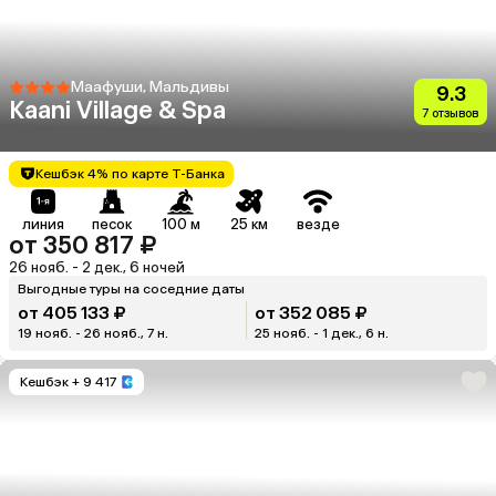
Маафуши, Мальдивы
9.3
Kaani Village & Spa
7 отзывов
Кешбэк 4% по карте Т-Банка
линия
песок
100 м
25 км
везде
от 350 817 ₽
26 нояб. - 2 дек., 6 ночей
Выгодные туры на соседние даты
от 405 133 ₽
от 352 085 ₽
19 нояб. - 26 нояб., 7 н.
25 нояб. - 1 дек., 6 н.
Кешбэк
+ 9 417