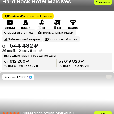
Hard Rock Hotel Maldives
11 отзывов
Кешбэк 4% по карте Т-Банка
линия
песок
15 м
8 км
везде
Отзывы за этот год
Премиальный отдых
Собственный остров
Собственный пляж
от 544 482 ₽
26 нояб. - 2 дек., 6 ночей
Выгодные туры на соседние даты
от 612 200 ₽
от 619 826 ₽
19 нояб. - 26 нояб., 7 н.
29 нояб. - 6 дек., 7 н.
Кешбэк
+ 11 887
Южный Мале Атолл, Мальдивы