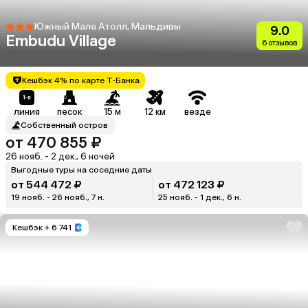
Южный Мале Атолл, Мальдивы
9.0
Embudu Village
6 отзывов
Кешбэк 4% по карте Т-Банка
линия
песок
15 м
12 км
везде
Собственный остров
от 470 855 ₽
26 нояб. - 2 дек., 6 ночей
Выгодные туры на соседние даты
от 544 472 ₽
от 472 123 ₽
19 нояб. - 26 нояб., 7 н.
25 нояб. - 1 дек., 6 н.
Кешбэк
+ 6 741