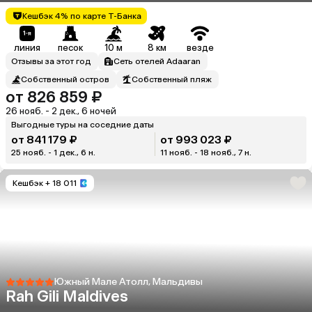
Кешбэк 4% по карте Т-Банка
линия
песок
10 м
8 км
везде
Отзывы за этот год
Сеть отелей Adaaran
Собственный остров
Собственный пляж
от 826 859 ₽
26 нояб. - 2 дек., 6 ночей
Выгодные туры на соседние даты
от 841 179 ₽
от 993 023 ₽
25 нояб. - 1 дек., 6 н.
11 нояб. - 18 нояб., 7 н.
Кешбэк
+ 18 011
Южный Мале Атолл, Мальдивы
Rah Gili Maldives