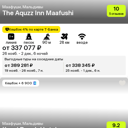
Маафуши, Мальдивы
10
The Aquzz Inn Maafushi
5 отзывов
Кешбэк 4% по карте Т-Банка
линия
песок
90 м
28 км
везде
от 337 077 ₽
26 нояб. - 2 дек., 6 ночей
Выгодные туры на соседние даты
от 389 281 ₽
от 338 345 ₽
19 нояб. - 26 нояб., 7 н.
25 нояб. - 1 дек., 6 н.
Кешбэк
+ 6 900
Маафуши, Мальдивы
9.2