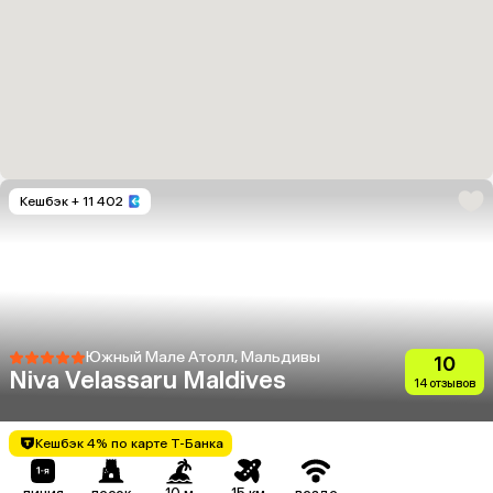
Кешбэк
+ 11 402
Южный Мале Атолл, Мальдивы
10
Niva Velassaru Maldives
14 отзывов
Кешбэк 4% по карте Т-Банка