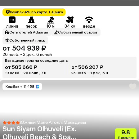
Кешбэк 4% по карте Т-Банка
линия
песок
10 м
34 км
везде
Сеть отелей Adaaran
Собственный остров
Собственный пляж
от 504 939 ₽
26 нояб. - 2 дек., 6 ночей
Выгодные туры на соседние даты
от 585 666 ₽
от 506 207 ₽
19 нояб. - 26 нояб., 7 н.
25 нояб. - 1 дек., 6 н.
Кешбэк
+ 11 458
Южный Мале Атолл, Мальдивы
Sun Siyam Olhuveli (Ex.
9.8
Olhuveli Beach & Spa
11 отзывов