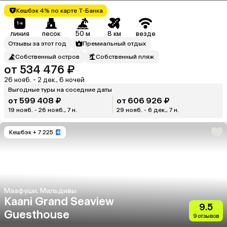
Кешбэк 4% по карте Т-Банка
линия
песок
50 м
8 км
везде
Отзывы за этот год
Премиальный отдых
Собственный остров
Собственный пляж
от 534 476 ₽
26 нояб. - 2 дек., 6 ночей
Выгодные туры на соседние даты
от 599 408 ₽
от 606 926 ₽
19 нояб. - 26 нояб., 7 н.
29 нояб. - 6 дек., 7 н.
Кешбэк
+ 7 225
Маафуши, Мальдивы
Kaani Grand Seaview
9.5
Guesthouse
9 отзывов