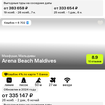
Выгодные туры на соседние даты
от 383 658 ₽
от 333 654 ₽
19 нояб. - 26 нояб., 7 н.
25 нояб. - 1 дек., 6 н.
Кешбэк
+ 6 702
Маафуши, Мальдивы
8.9
Arena Beach Maldives
10 отзывов
Кешбэк 4% по карте Т-Банка
линия
песок
50 м
27 км
везде
Обновлен в 2024 году
от 335 147 ₽
26 нояб. - 2 дек., 6 ночей
Выгодные туры на соседние даты