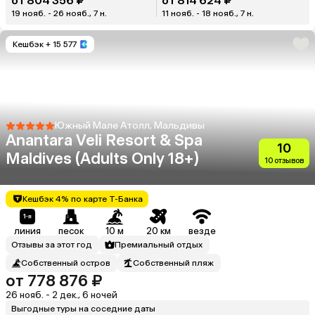
от 804 356 ₽
от 814 624 ₽
19 нояб. - 26 нояб., 7 н.
11 нояб. - 18 нояб., 7 н.
Кешбэк
+ 15 577
Южный Мале Атолл, Мальдивы
Anantara Veli Resort & Spa
10
Maldives (Adults Only 18+)
10 отзывов
Кешбэк 4% по карте Т-Банка
линия
песок
10 м
20 км
везде
Отзывы за этот год
Премиальный отдых
Собственный остров
Собственный пляж
от 778 876 ₽
26 нояб. - 2 дек., 6 ночей
Выгодные туры на соседние даты