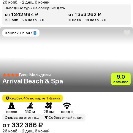
26 нояб. - 2 дек., 6 ночей
Выгодные туры на соседние даты
от 1 342 994 ₽
от 1 353 262 ₽
19 нояб. - 26 нояб., 7 н.
11 нояб. - 18 нояб., 7 н.
Кешбэк
+ 6 647
Гули, Мальдивы
9.0
Arrival Beach & Spa
5 отзывов
Кешбэк 4% по карте Т-Банка
песок
150 м
26 км
везде
Отзывы за этот год
Собственный пляж
от 332 386 ₽
26 нояб. - 2 дек., 6 ночей