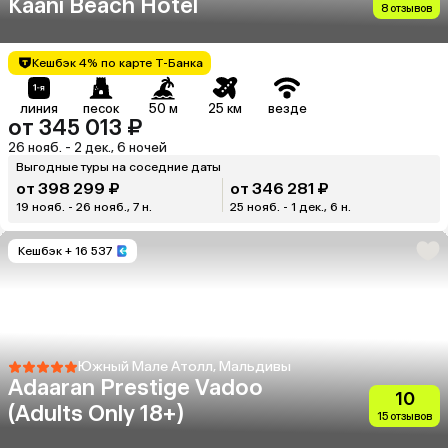
Kaani Beach Hotel
8 отзывов
Кешбэк 4% по карте Т-Банка
линия
песок
50 м
25 км
везде
от 345 013 ₽
26 нояб. - 2 дек., 6 ночей
Выгодные туры на соседние даты
от 398 299 ₽
от 346 281 ₽
19 нояб. - 26 нояб., 7 н.
25 нояб. - 1 дек., 6 н.
Кешбэк
+ 16 537
Южный Мале Атолл, Мальдивы
Adaaran Prestige Vadoo
10
(Adults Only 18+)
15 отзывов