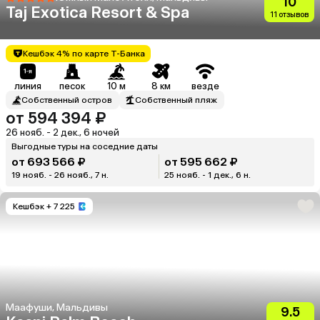
10
Taj Exotica Resort & Spa
11 отзывов
Кешбэк 4% по карте Т-Банка
линия
песок
10 м
8 км
везде
Собственный остров
Собственный пляж
от 594 394 ₽
26 нояб. - 2 дек., 6 ночей
Выгодные туры на соседние даты
от 693 566 ₽
от 595 662 ₽
19 нояб. - 26 нояб., 7 н.
25 нояб. - 1 дек., 6 н.
Кешбэк
+ 7 225
Маафуши, Мальдивы
9.5