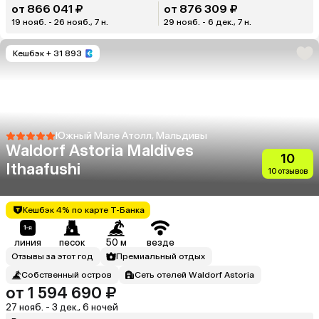
от 866 041 ₽
от 876 309 ₽
19 нояб. - 26 нояб., 7 н.
29 нояб. - 6 дек., 7 н.
Кешбэк
+ 31 893
Южный Мале Атолл, Мальдивы
Waldorf Astoria Maldives
10
Ithaafushi
10 отзывов
Кешбэк 4% по карте Т-Банка
линия
песок
50 м
везде
Отзывы за этот год
Премиальный отдых
Собственный остров
Сеть отелей Waldorf Astoria
от 1 594 690 ₽
27 нояб. - 3 дек., 6 ночей