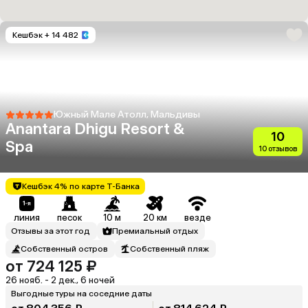
Кешбэк
+ 14 482
Южный Мале Атолл, Мальдивы
Anantara Dhigu Resort &
10
Spa
10 отзывов
Кешбэк 4% по карте Т-Банка
линия
песок
10 м
20 км
везде
Отзывы за этот год
Премиальный отдых
Собственный остров
Собственный пляж
от 724 125 ₽
26 нояб. - 2 дек., 6 ночей
Выгодные туры на соседние даты