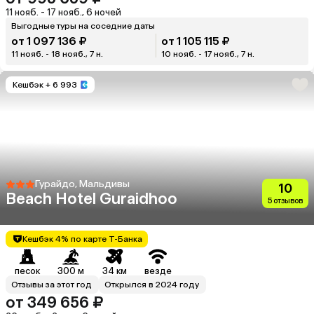
11 нояб. - 17 нояб., 6 ночей
Выгодные туры на соседние даты
от 1 097 136 ₽
от 1 105 115 ₽
11 нояб. - 18 нояб., 7 н.
10 нояб. - 17 нояб., 7 н.
Кешбэк
+ 6 993
Гурайдо, Мальдивы
10
Beach Hotel Guraidhoo
5 отзывов
Кешбэк 4% по карте Т-Банка
песок
300 м
34 км
везде
Отзывы за этот год
Открылся в 2024 году
от 349 656 ₽