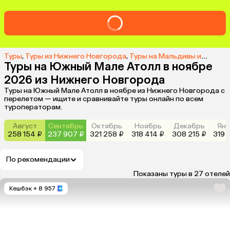
Туры
,
Туры из Нижнего Новгорода
,
Туры на Мальдивы из Нижнего Новгорода
Туры на Южный Мале Атолл в ноябре
2026 из Нижнего Новгорода
Туры на Южный Мале Атолл в ноябре из Нижнего Новгорода с
перелетом — ищите и сравнивайте туры онлайн по всем
туроператорам.
Август
Сентябрь
Октябрь
Ноябрь
Декабрь
Янв
258 154 ₽
237 907 ₽
321 258 ₽
318 414 ₽
308 215 ₽
319 
По рекомендации
Показаны туры в 27 отелей
Кешбэк
+ 8 957