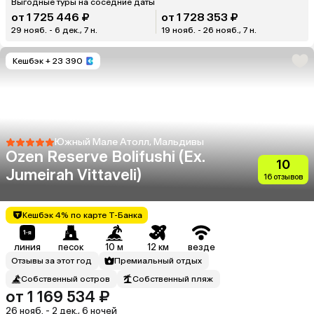
Выгодные туры на соседние даты
от 1 725 446 ₽
от 1 728 353 ₽
29 нояб. - 6 дек., 7 н.
19 нояб. - 26 нояб., 7 н.
Кешбэк
+ 23 390
Южный Мале Атолл, Мальдивы
Ozen Reserve Bolifushi (Ex.
10
Jumeirah Vittaveli)
16 отзывов
Кешбэк 4% по карте Т-Банка
линия
песок
10 м
12 км
везде
Отзывы за этот год
Премиальный отдых
Собственный остров
Собственный пляж
от 1 169 534 ₽
26 нояб. - 2 дек., 6 ночей