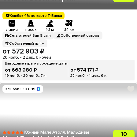
Resort)
Кешбэк 4% по карте Т-Банка
линия
песок
10 м
34 км
Сеть отелей Sun Siyam
Собственный остров
Собственный пляж
от 572 903 ₽
26 нояб. - 2 дек., 6 ночей
Выгодные туры на соседние даты
от 663 980 ₽
от 574 171 ₽
19 нояб. - 26 нояб., 7 н.
25 нояб. - 1 дек., 6 н.
Кешбэк
+ 10 889
Южный Мале Атолл, Мальдивы
10