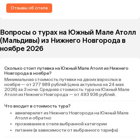
вежливый персонал, есть
Отзывы об отеле
русскоговорящие сотрудники на
ресепшен и в центре водных
развлечений. Большая и
благоустроенная территория с
Вопросы о турах на Южный Мале Атолл
тропической экзотикой, большие
(Мальдивы) из Нижнего Новгорода в
бассейны, несколько пляжей на
ноябре 2026
любой вкус, много водных
экскурсий: простой снорклинг,
поездки к акулам, мантам и
Сколько стоит путевка на Южный Мале Атолл из Нижнего
черепахам, есть джет-ски.
Новгорода в ноябре?
Скучать было некогда! Номер
Минимальная стоимость путевки на двоих взрослых в
чистый, комфортный, полностью
ноябре — от 277 989 рублей (цена актуальна на 24 мая
оснащен всем, ежедневная
2026) за 3 ночи. Средняя стоимость тура на Южный Мале
Атолл из Нижнего Новгорода — от 493 936 рублей.
уборка и смена полотенец.
Питание оцениваю на четверку,
Что входит в стоимость тура?
сам небольшой поклонник
авиаперелет из Нижнего Новгорода на Южный Мале
азиатской кухни, но голодать не
Атолл и обратно
приходилось. Почему-то
проживание в отеле выбранной категории
официанты были не такие
питание (в зависимости от выбранного тарифа)
внимательные и расторопные, как