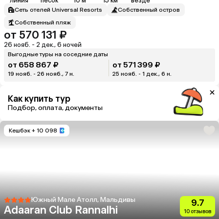
линия
песок
10 м
15 км
везде
Сеть отелей Universal Resorts
Собственный остров
Собственный пляж
от 570 131 ₽
26 нояб. - 2 дек., 6 ночей
Выгодные туры на соседние даты
от 658 867 ₽
от 571 399 ₽
19 нояб. - 26 нояб., 7 н.
25 нояб. - 1 дек., 6 н.
Как купить тур
Подбор, оплата, документы
Кешбэк
+ 10 098
Южный Мале Атолл, Мальдивы
9.7
Adaaran Club Rannalhi
10 отзывов