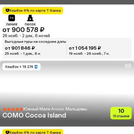
Кешбэк 4% по карте Т-Банка
линия
песок
от 900 578 ₽
26 нояб. - 2 дек., 6 ночей
Выгодные туры на соседние даты
от 901 846 ₽
от 1 054 195 ₽
25 нояб. - 1 дек., 6 н.
19 нояб. - 26 нояб., 7 н.
Кешбэк
+ 19 274
Южный Мале Атолл, Мальдивы
10
COMO Cocoa Island
15 отзывов
Кешбэк 4% по карте Т-Банка