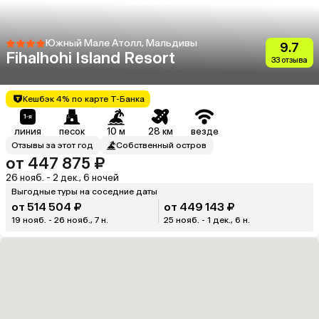
Южный Мале Атолл, Мальдивы
9.7
Fihalhohi Island Resort
33 отзыва
Кешбэк 4% по карте Т-Банка
линия
песок
10 м
28 км
везде
Отзывы за этот год
Собственный остров
от 447 875 ₽
26 нояб. - 2 дек., 6 ночей
Выгодные туры на соседние даты
от 514 504 ₽
от 449 143 ₽
19 нояб. - 26 нояб., 7 н.
25 нояб. - 1 дек., 6 н.