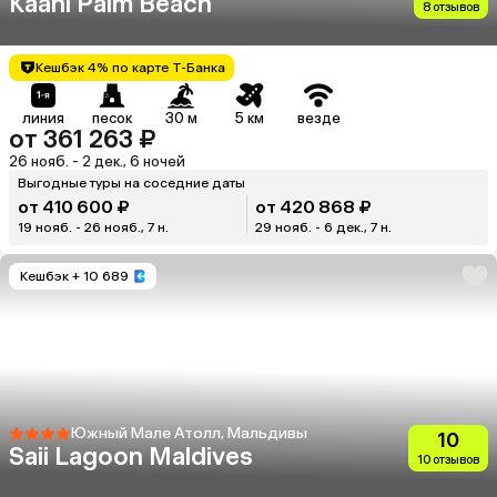
Kaani Palm Beach
8 отзывов
Кешбэк 4% по карте Т-Банка
линия
песок
30 м
5 км
везде
от 361 263 ₽
26 нояб. - 2 дек., 6 ночей
Выгодные туры на соседние даты
от 410 600 ₽
от 420 868 ₽
19 нояб. - 26 нояб., 7 н.
29 нояб. - 6 дек., 7 н.
Кешбэк
+ 10 689
Южный Мале Атолл, Мальдивы
10
Saii Lagoon Maldives
10 отзывов