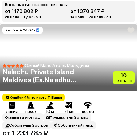
Выгодные туры на соседние даты
от 1 170 802 ₽
от 1 370 847 ₽
25 нояб. - 1 дек., 6 н.
19 нояб. - 26 нояб., 7 н.
Кешбэк
+ 24 675
Южный Мале Атолл, Мальдивы
Naladhu Private Island
10
Maldives (Ex.Naladhu
10 отзывов
Maldives)
Кешбэк 4% по карте Т-Банка
линия
песок
10 м
21 км
везде
Отзывы за этот год
Премиальный отдых
Собственный остров
Собственный пляж
от 1 233 785 ₽