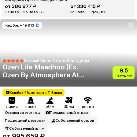
от 386 877 ₽
от 336 415 ₽
19 нояб. - 26 нояб., 7 н.
25 нояб. - 1 дек., 6 н.
Кешбэк
+ 19 913
Южный Мале Атолл, Мальдивы
Ozen Life Maadhoo (Ex.
9.5
Ozen By Atmosphere At
10 отзывов
Maadhoo)
Кешбэк 4% по карте Т-Банка
линия
песок
50 м
35 км
везде
Отзывы за этот год
Премиальный отдых
Подводный ресторан
Собственный остров
Собственный пляж
от 995 659 ₽