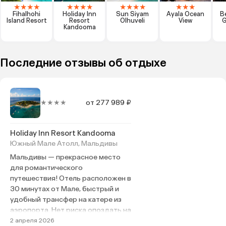
★
★
★
★
★
★
★
★
★
★
★
★
★
★
★
Fihalhohi
Holiday Inn
Sun Siyam
Ayala Ocean
B
Island Resort
Resort
Olhuveli
View
G
Kandooma
Последние отзывы об отдыхе
★★★★
от 277 989 ₽
Holiday Inn Resort Kandooma
Южный Мале Атолл, Мальдивы
Мальдивы — прекрасное место
для романтического
путешествия! Отель расположен в
30 минутах от Мале, быстрый и
удобный трансфер на катере из
аэропорта. Нет риска опоздать на
самолет. Благожелательный и
2 апреля 2026