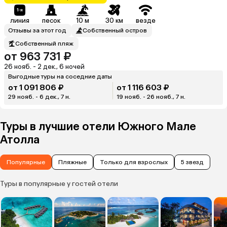
линия
песок
10 м
30 км
везде
Отзывы за этот год
Собственный остров
Собственный пляж
от 963 731 ₽
26 нояб. - 2 дек., 6 ночей
Выгодные туры на соседние даты
от 1 091 806 ₽
от 1 116 603 ₽
29 нояб. - 6 дек., 7 н.
19 нояб. - 26 нояб., 7 н.
Туры в лучшие отели Южного Мале
Атолла
Популярные
Пляжные
Только для взрослых
5 звезд
Туры в популярные у гостей отели