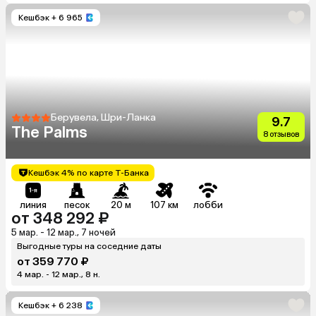
Кешбэк
+ 6 965
Берувела, Шри-Ланка
9.7
The Palms
8 отзывов
Кешбэк 4% по карте Т-Банка
линия
песок
20 м
107 км
лобби
от 348 292 ₽
5 мар. - 12 мар., 7 ночей
Выгодные туры на соседние даты
от 359 770 ₽
4 мар. - 12 мар., 8 н.
Кешбэк
+ 6 238