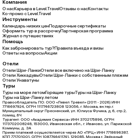
Компания
О нас
Карьера в Level.Travel
Отзывы о нас
Контакты
Ко-промо с Level.Travel
Инструменты
Календарь низких цен
Подарочные сертификаты
Оформить тур в рассрочку
Партнерская программа
Журнал о путешествиях
Помощь
Как забронировать тур?
Правила въезда и визы
Ответы на вопросы
Акции
Отели
Отели Шри-Ланки
Отели все включено на Шри-Ланку
Отели Хиккадувы
Отели Шри-Ланки с собственным пляжем
Отели Унаватуны
Туры
Туры на море летом
Горящие туры
Туры на Шри-Ланку
Туры на Шри-Ланку летом
Правообладатель ПО: ООО «Левел Тревел» (2011 - 2026) ИНН
7716697924, ОГРН 1117746723808 123056, г. Москва, вн.тер.г.
Муниципальный округ Пресненский, ул. Юлиуса Фучика, д.6, стр.2,
помещ.6Ч
Турагент: ООО «Академия Сервиса» ИНН 3702175896, ОГРН
1173702008248, 153000, Ивановская обл., г. Иваново, ул. Парижской
Коммуны, д. ЗА
Прием платежей осуществляется через АО «ПРЦ» ИНН 7718696387,
КПП 771701001, ОГРН 1087746411741, 129085, Москва г, Звёздный