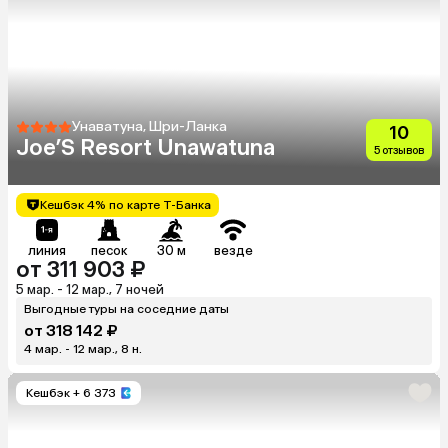
Унаватуна, Шри-Ланка
10
Joe’S Resort Unawatuna
5 отзывов
Кешбэк 4% по карте Т-Банка
линия
песок
30 м
везде
от 311 903 ₽
5 мар. - 12 мар., 7 ночей
Выгодные туры на соседние даты
от 318 142 ₽
4 мар. - 12 мар., 8 н.
Кешбэк
+ 6 373