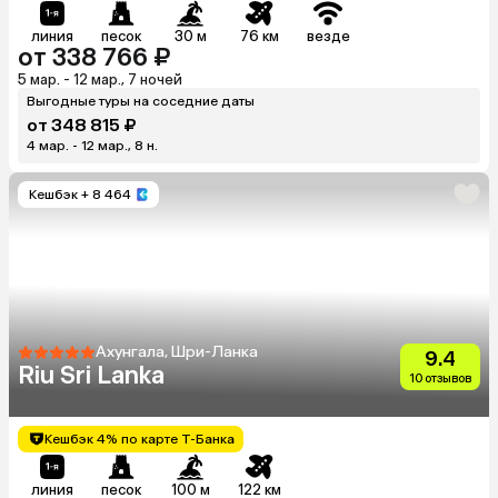
линия
песок
30 м
76 км
везде
от 338 766 ₽
5 мар. - 12 мар., 7 ночей
Выгодные туры на соседние даты
от 348 815 ₽
4 мар. - 12 мар., 8 н.
Кешбэк
+ 8 464
Ахунгала, Шри-Ланка
9.4
Riu Sri Lanka
10 отзывов
Кешбэк 4% по карте Т-Банка
линия
песок
100 м
122 км