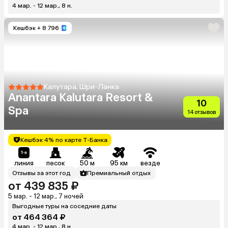
4 мар. - 12 мар., 8 н.
Кешбэк
+ 8 796
Калутара, Шри-Ланка
Anantara Kalutara Resort &
10
Spa
14 отзывов
Кешбэк 4% по карте Т-Банка
линия
песок
50 м
95 км
везде
Отзывы за этот год
Премиальный отдых
от 439 835 ₽
5 мар. - 12 мар., 7 ночей
Выгодные туры на соседние даты
от 464 364 ₽
4 мар. - 12 мар., 8 н.