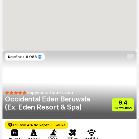
Кешбэк
+ 6 086
Берувела, Шри-Ланка
Occidental Eden Beruwala
9.4
(Ex. Eden Resort & Spa)
10 отзывов
Кешбэк 4% по карте Т-Банка