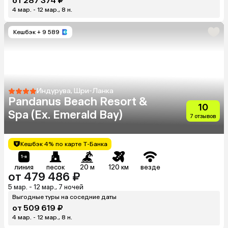
от 287 374 ₽
4 мар. - 12 мар., 8 н.
Кешбэк
+ 9 589
Индурува, Шри-Ланка
Pandanus Beach Resort &
10
Spa (Ex. Emerald Bay)
7 отзывов
Кешбэк 4% по карте Т-Банка
линия
песок
20 м
120 км
везде
от 479 486 ₽
5 мар. - 12 мар., 7 ночей
Выгодные туры на соседние даты
от 509 619 ₽
4 мар. - 12 мар., 8 н.