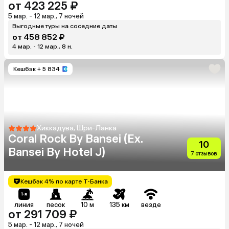
от 423 225 ₽
5 мар. - 12 мар., 7 ночей
Выгодные туры на соседние даты
от 458 852 ₽
4 мар. - 12 мар., 8 н.
Кешбэк
+ 5 834
Хиккадува, Шри-Ланка
Coral Rock By Bansei (Ex.
10
Bansei By Hotel J)
7 отзывов
Кешбэк 4% по карте Т-Банка
линия
песок
10 м
135 км
везде
от 291 709 ₽
5 мар. - 12 мар., 7 ночей