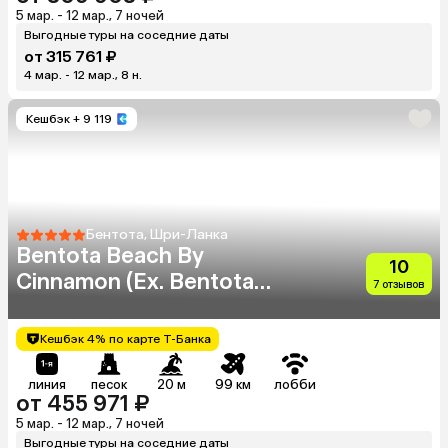
5 мар. - 12 мар., 7 ночей
Выгодные туры на соседние даты
от 315 761 ₽
4 мар. - 12 мар., 8 н.
Кешбэк
+ 9 119
Бентота, Шри-Ланка
Bentota Beach By
10
Cinnamon (Ex. Bentota
7 отзывов
Beach)
Кешбэк 4% по карте Т-Банка
линия
песок
20 м
99 км
лобби
от 455 971 ₽
5 мар. - 12 мар., 7 ночей
Выгодные туры на соседние даты