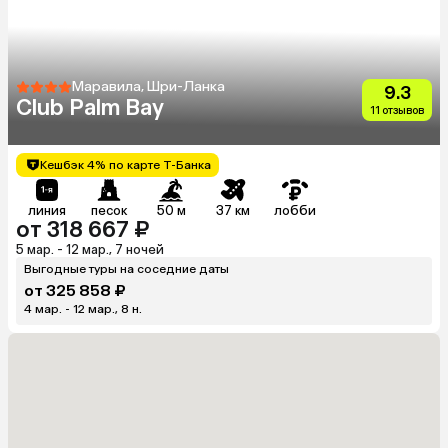
Маравила, Шри-Ланка
9.3
Club Palm Bay
11 отзывов
Кешбэк 4% по карте Т-Банка
линия
песок
50 м
37 км
лобби
от 318 667 ₽
5 мар. - 12 мар., 7 ночей
Выгодные туры на соседние даты
от 325 858 ₽
4 мар. - 12 мар., 8 н.