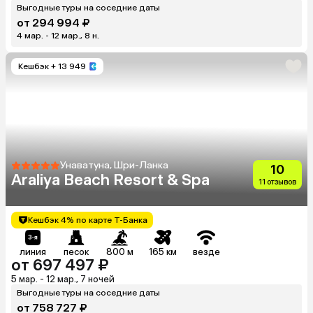
Выгодные туры на соседние даты
от 294 994 ₽
4 мар. - 12 мар., 8 н.
Кешбэк
+ 13 949
Унаватуна, Шри-Ланка
10
Araliya Beach Resort & Spa
11 отзывов
Кешбэк 4% по карте Т-Банка
линия
песок
800 м
165 км
везде
от 697 497 ₽
5 мар. - 12 мар., 7 ночей
Выгодные туры на соседние даты
от 758 727 ₽