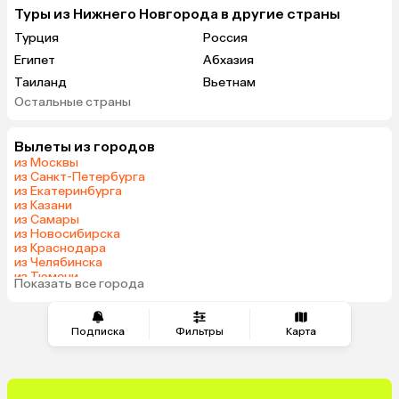
Туры из Нижнего Новгорода в другие страны
Турция
Россия
Египет
Абхазия
Таиланд
Вьетнам
Остальные страны
ОАЭ
Мальдивы
Грузия
Армения
Вылеты из городов
Беларусь
Казахстан
из Москвы
Узбекистан
Азербайджан
из Санкт-Петербурга
из Екатеринбурга
Сербия
Катар
из Казани
Киргизия
Гонконг
из Самары
из Новосибирска
Саудовская Аравия
Таджикистан
из Краснодара
Венгрия
из Челябинска
из Тюмени
Показать все города
из Минеральных Вод
Подписка
Фильтры
Карта