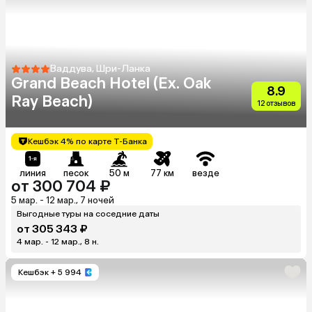
Ваддува, Шри-Ланка
Grand Beach Hotel (Ex. Oak
8.9
Ray Beach)
12 отзывов
Кешбэк 4% по карте Т-Банка
линия
песок
50 м
77 км
везде
от 300 704 ₽
5 мар. - 12 мар., 7 ночей
Выгодные туры на соседние даты
от 305 343 ₽
4 мар. - 12 мар., 8 н.
Кешбэк
+ 5 994