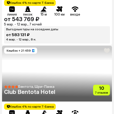
Кешбэк 4% по карте Т-Банка
линия
песок
15 м
100 км
везде
от 543 769 ₽
5 мар. - 12 мар., 7 ночей
Выгодные туры на соседние даты
от 583 131 ₽
4 мар. - 12 мар., 8 н.
Кешбэк
+ 21 459
Бентота, Шри-Ланка
10
Club Bentota Hotel
7 отзывов
Кешбэк 4% по карте Т-Банка