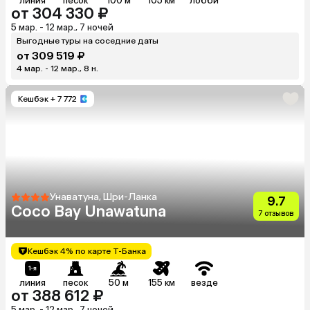
линия
песок
100 м
105 км
лобби
от 304 330 ₽
5 мар. - 12 мар., 7 ночей
Выгодные туры на соседние даты
от 309 519 ₽
4 мар. - 12 мар., 8 н.
Кешбэк
+ 7 772
Унаватуна, Шри-Ланка
9.7
Coco Bay Unawatuna
7 отзывов
Кешбэк 4% по карте Т-Банка
линия
песок
50 м
155 км
везде
от 388 612 ₽
5 мар. - 12 мар., 7 ночей