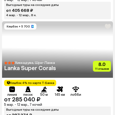
Выгодные туры на соседние даты
от 405 668 ₽
4 мар. - 12 мар., 8 н.
Кешбэк
+ 5 700
Хиккадува, Шри-Ланка
8.0
Lanka Super Corals
11 отзывов
Кешбэк 4% по карте Т-Банка
линия
песок
50 м
145 км
лобби
от 285 040 ₽
5 мар. - 12 мар., 7 ночей
Выгодные туры на соседние даты