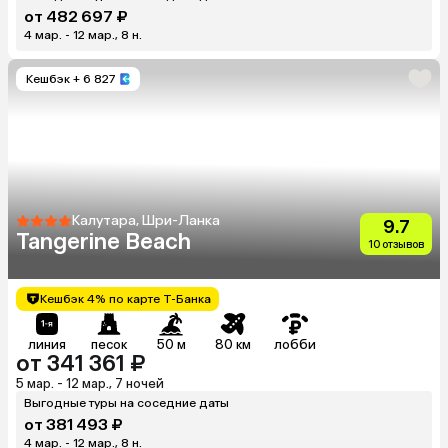
от 482 697 ₽
4 мар. - 12 мар., 8 н.
Кешбэк
+ 6 827
Калутара, Шри-Ланка
9.7
Tangerine Beach
10 отзывов
Кешбэк 4% по карте Т-Банка
линия
песок
50 м
80 км
лобби
от 341 361 ₽
5 мар. - 12 мар., 7 ночей
Выгодные туры на соседние даты
от 381 493 ₽
4 мар. - 12 мар., 8 н.