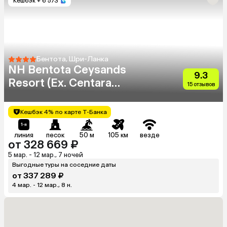
Кешбэк
+ 6 573
Бентота, Шри-Ланка
NH Bentota Ceysands
9.3
Resort (Ex. Centara
15 отзывов
Ceysands)
Кешбэк 4% по карте Т-Банка
линия
песок
50 м
105 км
везде
от 328 669 ₽
5 мар. - 12 мар., 7 ночей
Выгодные туры на соседние даты
от 337 289 ₽
4 мар. - 12 мар., 8 н.