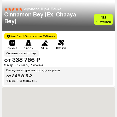
Берувела, Шри-Ланка
Cinnamon Bey (Ex. Chaaya
10
Bey)
18 отзывов
Кешбэк 4% по карте Т-Банка
линия
песок
50 м
105 км
Отзывы за этот год
от 338 766 ₽
5 мар. - 12 мар., 7 ночей
Выгодные туры на соседние даты
от 348 815 ₽
4 мар. - 12 мар., 8 н.