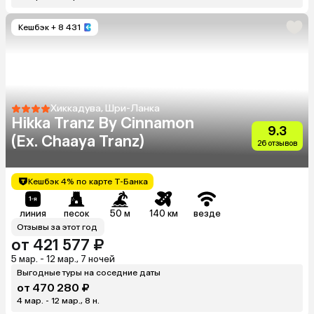
Кешбэк
+ 8 431
Хиккадува, Шри-Ланка
Hikka Tranz By Cinnamon
9.3
(Ex. Chaaya Tranz)
26 отзывов
Кешбэк 4% по карте Т-Банка
линия
песок
50 м
140 км
везде
Отзывы за этот год
от 421 577 ₽
5 мар. - 12 мар., 7 ночей
Выгодные туры на соседние даты
от 470 280 ₽
4 мар. - 12 мар., 8 н.