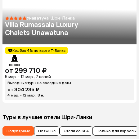
Унаватуна, Шри-Ланка
Villa Rumassala Luxury
Chalets Unawatuna
Кешбэк 4% по карте Т-Банка
песок
от 299 710 ₽
5 мар. - 12 мар., 7 ночей
Выгодные туры на соседние даты
от 304 235 ₽
4 мар. - 12 мар., 8 н.
Туры в лучшие отели Шри-Ланки
Популярные
Пляжные
Отели со SPA
Только для взрослых