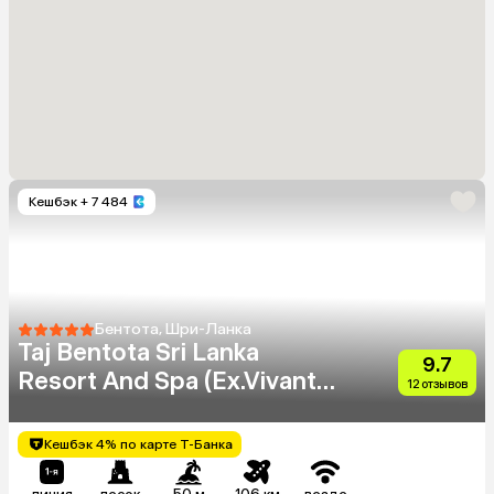
Кешбэк
+ 7 484
Бентота, Шри-Ланка
Taj Bentota Sri Lanka
9.7
Resort And Spa (Ex.Vivanta
12 отзывов
By Taj Bentota)
Кешбэк 4% по карте Т-Банка