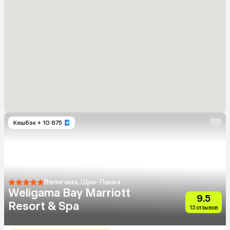
Кешбэк
+ 10 875
Велигама, Шри-Ланка
Weligama Bay Marriott
9.5
Resort & Spa
13 отзывов