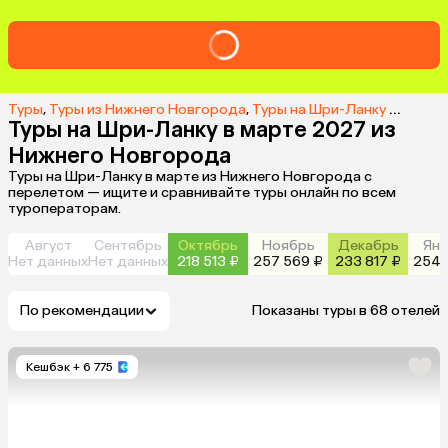
Туры
,
Туры из Нижнего Новгорода
,
Туры на Шри-Ланку из Нижнего Новгорода
Туры на Шри-Ланку в марте 2027 из
Нижнего Новгорода
Туры на Шри-Ланку в марте из Нижнего Новгорода с
перелетом — ищите и сравнивайте туры онлайн по всем
туроператорам.
Август
Сентябрь
Октябрь
Ноябрь
Декабрь
Янв
Нет данных
Нет данных
218 513 ₽
257 569 ₽
233 817 ₽
254 
По рекомендации
Показаны туры в 68 отелей
Кешбэк
+ 6 775