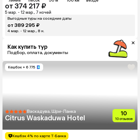
линия
песок
50 м
106 км
везде
от 374 217 ₽
5 мар. - 12 мар., 7 ночей
Выгодные туры на соседние даты
от 389 295 ₽
4 мар. - 12 мар., 8 н.
Как купить тур
Подбор, оплата, документы
Кешбэк
+ 6 775
Васкадува, Шри-Ланка
10
Citrus Waskaduwa Hotel
10 отзывов
Кешбэк 4% по карте Т-Банка