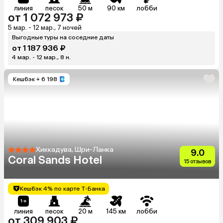
линия
песок
50 м
90 км
лобби
от 1 072 973 ₽
5 мар. - 12 мар., 7 ночей
Выгодные туры на соседние даты
от 1 187 936 ₽
4 мар. - 12 мар., 8 н.
Кешбэк
+ 6 198
Хиккадува, Шри-Ланка
9.0
Coral Sands Hotel
15 отзывов
Кешбэк 4% по карте Т-Банка
линия
песок
20 м
145 км
лобби
от 309 903 ₽