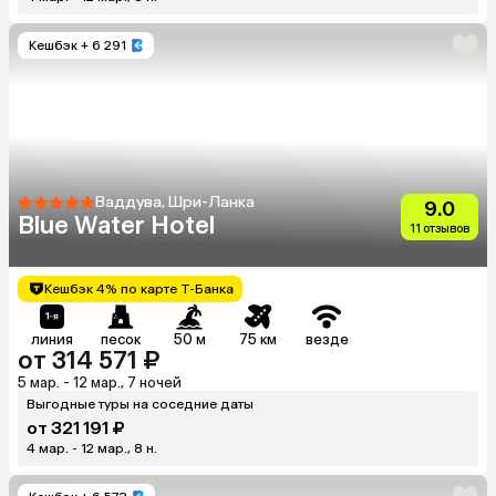
Кешбэк
+ 6 291
Ваддува, Шри-Ланка
9.0
Blue Water Hotel
11 отзывов
Кешбэк 4% по карте Т-Банка
линия
песок
50 м
75 км
везде
от 314 571 ₽
5 мар. - 12 мар., 7 ночей
Выгодные туры на соседние даты
от 321 191 ₽
4 мар. - 12 мар., 8 н.