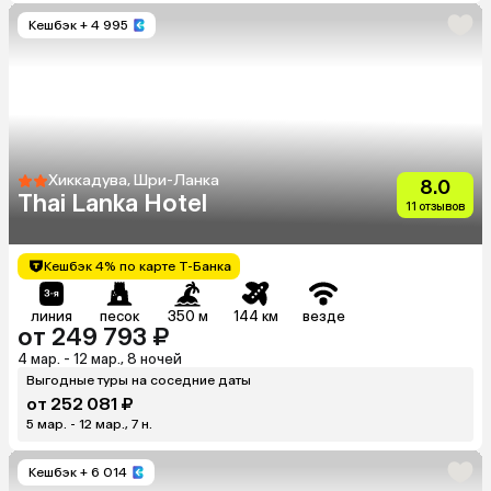
Кешбэк
+ 4 995
Хиккадува, Шри-Ланка
8.0
Thai Lanka Hotel
11 отзывов
Кешбэк 4% по карте Т-Банка
линия
песок
350 м
144 км
везде
от 249 793 ₽
4 мар. - 12 мар., 8 ночей
Выгодные туры на соседние даты
от 252 081 ₽
5 мар. - 12 мар., 7 н.
Кешбэк
+ 6 014