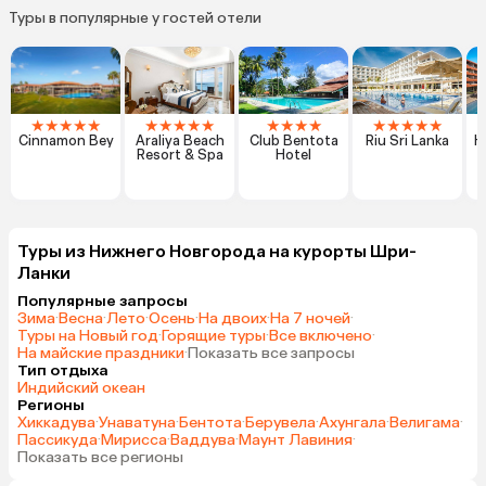
Туры в популярные у гостей отели
★
★
★
★
★
★
★
★
★
★
★
★
★
★
★
★
★
★
★
Cinnamon Bey
Araliya Beach
Club Bentota
Riu Sri Lanka
H
Resort & Spa
Hotel
Туры из Нижнего Новгорода на курорты Шри-
Ланки
Популярные запросы
Зима
·
Весна
·
Лето
·
Осень
·
На двоих
·
На 7 ночей
·
Туры на Новый год
·
Горящие туры
·
Все включено
·
На майские праздники
·
Показать все запросы
Тип отдыха
Индийский океан
Регионы
Хиккадува
·
Унаватуна
·
Бентота
·
Берувела
·
Ахунгала
·
Велигама
·
Пассикуда
·
Мирисса
·
Ваддува
·
Маунт Лавиния
·
Показать все регионы