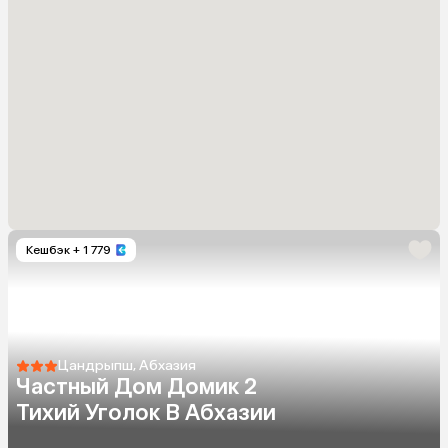
Кешбэк
+ 1 779
Цандрыпш, Абхазия
Частный Дом Домик 2
Тихий Уголок В Абхазии