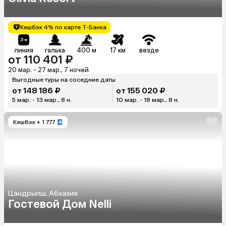
Кешбэк 4% по карте Т-Банка
линия
галька
400 м
17 км
везде
от 110 401 ₽
20 мар. - 27 мар., 7 ночей
Выгодные туры на соседние даты
от 148 186 ₽
от 155 020 ₽
5 мар. - 13 мар., 8 н.
10 мар. - 18 мар., 8 н.
Кешбэк
+ 1 777
Цандрыпш, Абхазия
Гостевой Дом Nelli