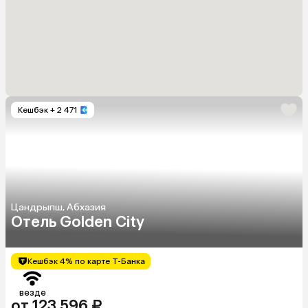
Кешбэк
+ 2 471
Цандрыпш, Абхазия
Отель Golden City
Кешбэк 4% по карте Т-Банка
везде
от 123 596 ₽