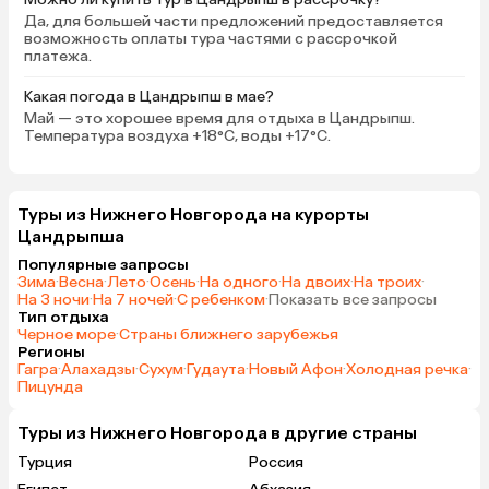
Да, для большей части предложений предоставляется
возможность оплаты тура частями с рассрочкой
платежа.
Какая погода в Цандрыпш в мае?
Май — это хорошее время для отдыха в Цандрыпш.
Температура воздуха +18°C, воды +17°C.
Туры из Нижнего Новгорода на курорты
Цандрыпша
Популярные запросы
Зима
·
Весна
·
Лето
·
Осень
·
На одного
·
На двоих
·
На троих
·
На 3 ночи
·
На 7 ночей
·
С ребенком
·
Показать все запросы
Тип отдыха
Черное море
·
Страны ближнего зарубежья
Регионы
Гагра
·
Алахадзы
·
Сухум
·
Гудаута
·
Новый Афон
·
Холодная речка
·
Пицунда
Туры из Нижнего Новгорода в другие страны
Турция
Россия