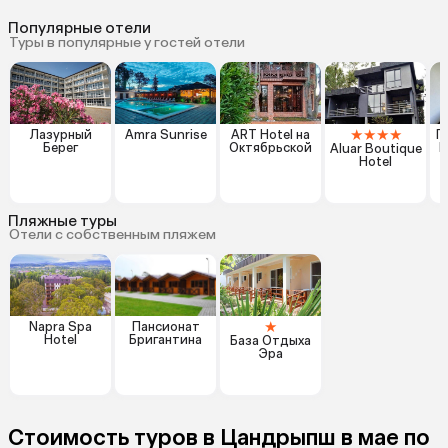
Популярные отели
Туры в популярные у гостей отели
★
★
★
★
Лазурный
Amra Sunrise
ART Hotel на
Г
Берег
Октябрьской
Ш
Aluar Boutique
Hotel
Пляжные туры
Отели с собственным пляжем
★
Napra Spa
Пансионат
Hotel
Бригантина
База Отдыха
Эра
Стоимость туров в Цандрыпш в мае по