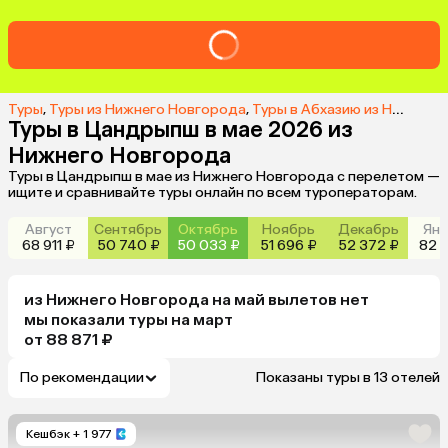
Туры
,
Туры из Нижнего Новгорода
,
Туры в Абхазию из Нижнего Новгорода
Туры в Цандрыпш в мае 2026 из
Нижнего Новгорода
Туры в Цандрыпш в мае из Нижнего Новгорода с перелетом —
ищите и сравнивайте туры онлайн по всем туроператорам.
Август
Сентябрь
Октябрь
Ноябрь
Декабрь
Янв
68 911 ₽
50 740 ₽
50 033 ₽
51 696 ₽
52 372 ₽
82 1
из
Нижнего Новгорода
на май
вылетов нет
мы показали туры
на
март
от 88 871 ₽
По рекомендации
Показаны туры в 13 отелей
Кешбэк
+ 1 977