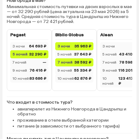
Новгорода в мае?
Минимальная стоимость путевки на двоих взрослых в мае
— от 32 290 рублей (цена актуальна на 23 мая 2026) за 5
ночей. Средняя стоимость тура в Цандрыпш из Нижнего
Новгорода — от 72 421 рублей.
Pegast
Biblio Globus
Alean
3 ночи
64 693 ₽
3 ночи
35 963 ₽
3 ночи
—
5 ночей
32 290 ₽
5 ночей
37 643 ₽
5 ночей
43 410 ₽
7 ночей
—
7 ночей
38 592 ₽
7 ночей
78 598 ₽
9 ночей
76 416 ₽
9 ночей
55 334 ₽
9 ночей
116 201 ₽
10 ночей
83 686 ₽
10 ночей
62 876 ₽
10
123 417
ночей
₽
Что входит в стоимость тура?
авиаперелет из Нижнего Новгорода в Цандрыпш и
обратно
проживание в отеле выбранной категории
питание (в зависимости от выбранного тарифа)
Можно ли купить тур в Цандрыпш в рассрочку?