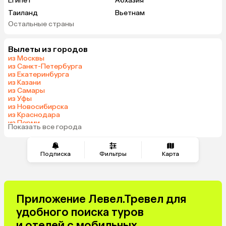
Египет
Абхазия
Таиланд
Вьетнам
Остальные страны
ОАЭ
Мальдивы
Грузия
Беларусь
Вылеты из городов
Армения
Шри-Ланка
из Москвы
Казахстан
Азербайджан
из Санкт-Петербурга
из Екатеринбурга
Узбекистан
Сербия
из Казани
Катар
Киргизия
из Самары
из Уфы
Гонконг
Саудовская Аравия
из Новосибирска
Таджикистан
Венгрия
из Краснодара
из Перми
Показать все города
из Челябинска
Подписка
Фильтры
Карта
Приложение Левел.Тревел для
удобного поиска туров
и отелей с мобильных