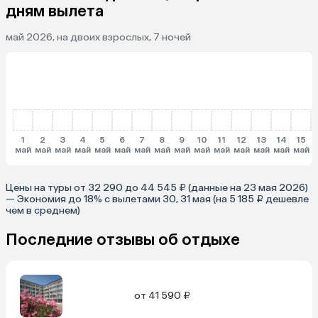
дням вылета
май 2026, на двоих взрослых, 7 ночей
1
2
3
4
5
6
7
8
9
10
11
12
13
14
15
май
май
май
май
май
май
май
май
май
май
май
май
май
май
май
Цены на туры от 32 290 до 44 545 ₽ (данные на 23 мая 2026)
— Экономия до 18% с вылетами 30, 31 мая (на 5 185 ₽ дешевле
чем в среднем)
Последние отзывы об отдыхе
от 41 590 ₽