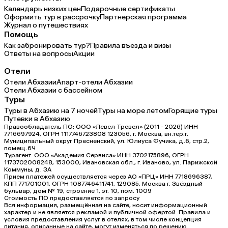
Календарь низких цен
Подарочные сертификаты
Оформить тур в рассрочку
Партнерская программа
Журнал о путешествиях
Помощь
Как забронировать тур?
Правила въезда и визы
Ответы на вопросы
Акции
Отели
Отели Абхазии
Апарт-отели Абхазии
Отели Абхазии с бассейном
Туры
Туры в Абхазию на 7 ночей
Туры на море летом
Горящие туры
Путевки в Абхазию
Правообладатель ПО: ООО «Левел Тревел» (2011 - 2026) ИНН
7716697924, ОГРН 1117746723808 123056, г. Москва, вн.тер.г.
Муниципальный округ Пресненский, ул. Юлиуса Фучика, д.6, стр.2,
помещ.6Ч
Турагент: ООО «Академия Сервиса» ИНН 3702175896, ОГРН
1173702008248, 153000, Ивановская обл., г. Иваново, ул. Парижской
Коммуны, д. ЗА
Прием платежей осуществляется через АО «ПРЦ» ИНН 7718696387,
КПП 771701001, ОГРН 1087746411741, 129085, Москва г, Звёздный
бульвар, дом № 19, строение 1, эт. 10, пом. 1009
Стоимость ПО предоставляется по запросу
Вся информация, размещённая на сайте, носит информационный
характер и не является рекламой и публичной офертой. Правила и
условия предоставления услуг в отелях, в том числе концепция
питания, описанные на сайте, могут изменяться по решению