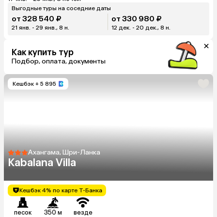
Выгодные туры на соседние даты
от 328 540 ₽
от 330 980 ₽
21 янв. - 29 янв., 8 н.
12 дек. - 20 дек., 8 н.
Как купить тур
Подбор, оплата, документы
Кешбэк
+ 5 895
Ахангама, Шри-Ланка
Kabalana Villa
Кешбэк 4% по карте Т-Банка
песок
350 м
везде