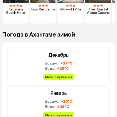
★
★
★
★
★
★
★
★
★
★
★
★
★
Kabalana
Lum Residence
Mosvold Villa
The Coastal
Beach Hotel
Village Cabana
Погода в Ахангаме зимой
Декабрь
Воздух:
+27°C
Вода:
+29°C
Можно купаться
Январь
Воздух:
+26°C
Вода:
+28°C
Можно купаться