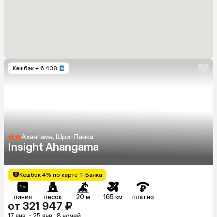
Кешбэк
+ 6 438
Ахангама, Шри-Ланка
Insight Ahangama
Кешбэк 4% по карте Т-Банка
линия
песок
20 м
165 км
платно
от 321 947 ₽
17 янв. - 25 янв., 8 ночей