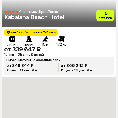
Ахангама, Шри-Ланка
10
Kabalana Beach Hotel
5 отзывов
Кешбэк 4% по карте Т-Банка
линия
песок
15 м
172 км
от 339 647 ₽
17 янв. - 25 янв., 8 ночей
Выгодные туры на соседние даты
от 346 344 ₽
от 366 242 ₽
21 янв. - 29 янв., 8 н.
12 дек. - 20 дек., 8 н.