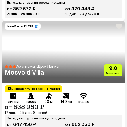
Выгодные туры на соседние даты
от 362 672 ₽
от 379 443 ₽
21 янв. - 29 янв., 8 н.
12 дек. - 20 дек., 8 н.
Кешбэк
+ 12 779
Ахангама, Шри-Ланка
9.0
Mosvold Villa
5 отзывов
Кешбэк 4% по карте Т-Банка
линия
песок
50 м
149 км
везде
от 638 980 ₽
17 янв. - 25 янв., 8 ночей
Выгодные туры на соседние даты
от 647 456 ₽
от 662 056 ₽