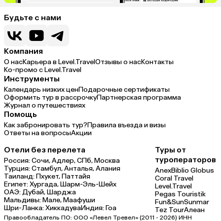
Будьте с нами
Компания
О нас
Карьера в Level.Travel
Отзывы о нас
Контакты
Ко-промо с Level.Travel
Инструменты
Календарь низких цен
Подарочные сертификаты
Оформить тур в рассрочку
Партнерская программа
Журнал о путешествиях
Помощь
Как забронировать тур?
Правила въезда и визы
Ответы на вопросы
Акции
Отели без перелета
Туры от
туроператоров
Россия:
Сочи,
Адлер,
СПб,
Москва
Турция:
Стамбул,
Анталья,
Алания
Anex
Biblio Globus
Таиланд:
Пхукет,
Паттайя
Coral Travel
Египет:
Хургада,
Шарм-Эль-Шейх
Level.Travel
ОАЭ:
Дубай,
Шарджа
Pegas Touristik
Мальдивы:
Мале,
Маафуши
Fun&Sun
Sunmar
Шри-Ланка:
Хиккадува
Индия:
Гоа
Tez Tour
Алеан
Правообладатель ПО: ООО «Левел Тревел» (2011 - 2026) ИНН