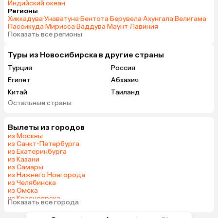
Индийский океан
Регионы
Хиккадува
·
Унаватуна
·
Бентота
·
Берувела
·
Ахунгала
·
Велигама
·
Пассикуда
·
Мирисса
·
Ваддува
·
Маунт Лавиния
·
Показать все регионы
Туры из Новосибирска в другие страны
Турция
Россия
Египет
Абхазия
Китай
Таиланд
Остальные страны
Вьетнам
ОАЭ
Мальдивы
Грузия
Вылеты из городов
Армения
Шри-Ланка
из Москвы
Казахстан
Азербайджан
из Санкт-Петербурга
из Екатеринбурга
Узбекистан
Сербия
из Казани
Катар
Киргизия
из Самары
из Нижнего Новгорода
Гонконг
Саудовская Аравия
из Челябинска
Венгрия
из Омска
из Красноярска
Показать все города
из Волгограда