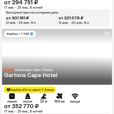
от 294 751 ₽
17 янв. - 25 янв., 8 ночей
Выгодные туры на соседние даты
от 301 181 ₽
от 321 079 ₽
21 янв. - 29 янв., 8 н.
12 дек. - 20 дек., 8 н.
Кешбэк
+ 7 055
Ахангама, Шри-Ланка
Gartons Cape Hotel
Кешбэк 4% по карте Т-Банка
линия
песок
20 м
169 км
везде
от 352 770 ₽
17 янв. - 25 янв., 8 ночей