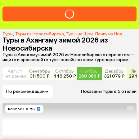
Туры
,
Туры из Новосибирска
,
Туры на Шри-Ланку из Новосибирска
Туры в Ахангаму зимой 2026 из
Новосибирска
Туры в Ахангаму зимой 2026 из Новосибирска с перелетом —
ищите и сравнивайте туры онлайн по всем туроператорам.
Август
Сентябрь
Октябрь
Ноябрь
Декабрь
Янв
Нет данных
311 500 ₽
448 250 ₽
260 366 ₽
321 079 ₽
294 
По рекомендации
Показаны туры в 5 отелей
Кешбэк
+ 6 792