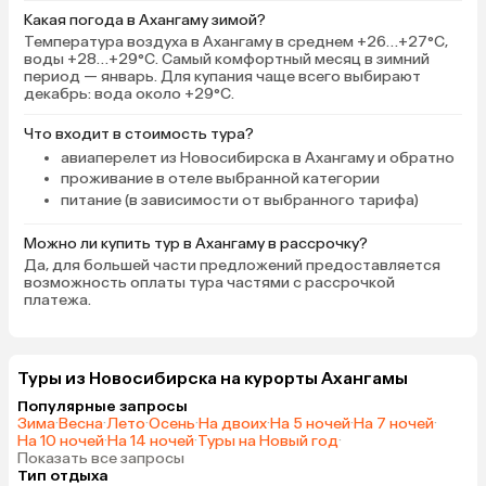
Какая погода в Ахангаму зимой?
Температура воздуха в Ахангаму в среднем +26…+27°C,
воды +28…+29°C. Самый комфортный месяц в зимний
период — январь. Для купания чаще всего выбирают
декабрь: вода около +29°C.
Что входит в стоимость тура?
авиаперелет из Новосибирска в Ахангаму и обратно
проживание в отеле выбранной категории
питание (в зависимости от выбранного тарифа)
Можно ли купить тур в Ахангаму в рассрочку?
Да, для большей части предложений предоставляется
возможность оплаты тура частями с рассрочкой
платежа.
Туры из Новосибирска на курорты Ахангамы
Популярные запросы
Зима
·
Весна
·
Лето
·
Осень
·
На двоих
·
На 5 ночей
·
На 7 ночей
·
На 10 ночей
·
На 14 ночей
·
Туры на Новый год
·
Показать все запросы
Тип отдыха