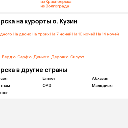
из Красноярска
из Волгограда
рска на курорты о. Кузин
одного
·
На двоих
·
На троих
·
На 7 ночей
·
На 10 ночей
·
На 14 ночей
·
. Бёрд
·
о. Серф
·
о. Денис
·
о. Дерош
·
о. Силуэт
рска в другие страны
ссия
Египет
Абхазия
етнам
ОАЭ
Мальдивы
конг