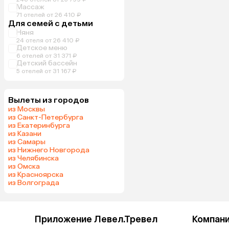
Массаж
71 отелей от 26 410 ₽
Для семей с детьми
Няня
24 отеля от 26 410 ₽
Детское меню
6 отелей от 31 371 ₽
Детский бассейн
5 отелей от 31 167 ₽
Вылеты из городов
из Москвы
из Санкт-Петербурга
из Екатеринбурга
из Казани
из Самары
из Нижнего Новгорода
из Челябинска
из Омска
из Красноярска
из Волгограда
Приложение Левел.Тревел
Компан