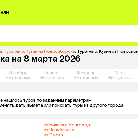
тели
а
,
Туры на о. Кузин из Новосибирска
,
Туры на о. Кузин из Новосиб
ка на 8 марта 2026
Декабрь
Январь
Февраль
Март
Нет данных
Нет данных
Нет данных
Нет данных
е нашлось туров по заданным параметрам 

менять даты вылета или поискать туры из другого города
из Нижнего Новгорода
из Челябинска
из Омска