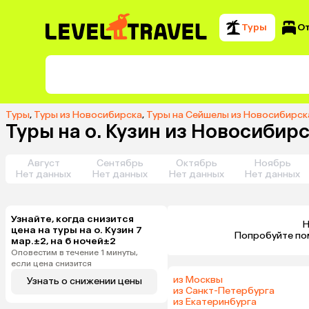
Туры
О
Туры
,
Туры из Новосибирска
,
Туры на Сейшелы из Новосибирск
Туры на о. Кузин из Новосибирс
Август
Сентябрь
Октябрь
Ноябрь
Нет данных
Нет данных
Нет данных
Нет данных
Узнайте, когда снизится
Н
цена на туры на о. Кузин 7
 Попробуйте по
мар.±2, на 6 ночей±2
Оповестим в течение 1 минуты,
если цена снизится
из Москвы
Узнать о снижении цены
из Санкт-Петербурга
из Екатеринбурга