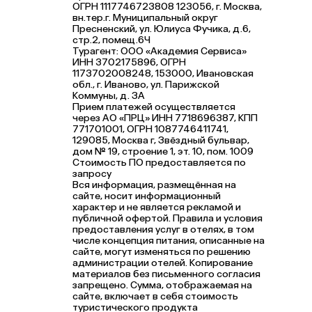
ОГРН 1117746723808 123056, г. Москва,
вн.тер.г. Муниципальный округ
Пресненский, ул. Юлиуса Фучика, д.6,
стр.2, помещ.6Ч
Турагент: ООО «Академия Сервиса»
ИНН 3702175896, ОГРН
1173702008248, 153000, Ивановская
обл., г. Иваново, ул. Парижской
Коммуны, д. ЗА
Прием платежей осуществляется
через АО «ПРЦ» ИНН 7718696387, КПП
771701001, ОГРН 1087746411741,
129085, Москва г, Звёздный бульвар,
дом № 19, строение 1, эт. 10, пом. 1009
Стоимость ПО предоставляется по
запросу
Вся информация, размещённая на
сайте, носит информационный
характер и не является рекламой и
публичной офертой. Правила и условия
предоставления услуг в отелях, в том
числе концепция питания, описанные на
сайте, могут изменяться по решению
администрации отелей. Копирование
материалов без письменного согласия
запрещено. Сумма, отображаемая на
сайте, включает в себя стоимость
туристического продукта