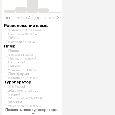
от
₽
до
₽
Расположение пляжа
Только собственный
3 отеля от 32 251 ₽
Общий
6 отелей от 30 379 ₽
Пляж
Песок
4 отеля от 32 251 ₽
Песок с галькой
Нет отелей
Галька
2 отеля от 31 167 ₽
Платформа
2 отеля от 34 148 ₽
Туроператор
ICS Travel
262 отеля от 25 799 ₽
Pegast
30 отелей от 29 270 ₽
Intourist
20 отелей от 31 074 ₽
Показать всех туроператоров