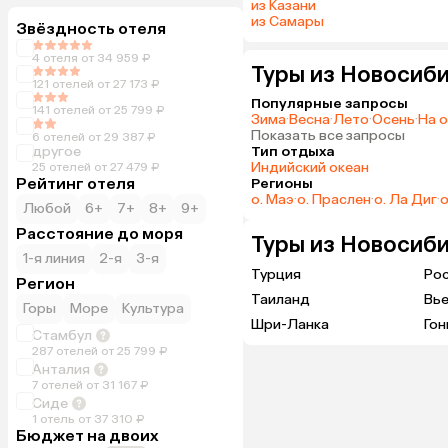
из Казани
из Самары
Звёздность отеля
4 отеля от 34 959 ₽
Туры из Новосиби
121 отелей от 27 173 ₽
Популярные запросы
141 отелей от 25 799 ₽
Зима
·
Весна
·
Лето
·
Осень
·
На 
Показать все запросы
6 отелей от 29 387 ₽
другое
Тип отдыха
Индийский океан
25 отелей от 27 479 ₽
Рейтинг отеля
Регионы
о. Маэ
·
о. Праслен
·
о. Ла Диг
·
о
Любой
6+
7+
8+
9+
Расстояние до моря
Туры из Новосиби
1-я линия
2-я
3-я
Турция
Ро
Регион
Таиланд
Вь
Горы
Море
Культура
Шри-Ланка
Гон
Стамбул
287 отелей от 25 799 ₽
Анталия
7 отелей от 31 167 ₽
Сиде
1 отель от 37 310 ₽
Бюджет на двоих