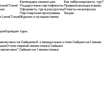
Календарь низких цен
Как забронировать тур?
Level.Travel
Подарочные сертификаты
Правила въезда и визы
нас
Оформить тур в рассрочку
Ответы на вопросы
Партнерская программа
Акции
 Level.Travel
Журнал о путешествиях
оре
Горящие туры
 включено на Сейшелы
4-х звездочные отели Сейшел на 1 линии
йшел
Отели первой линии пляжа Сейшел
е включено" Сейшел на 1 линии пляжа