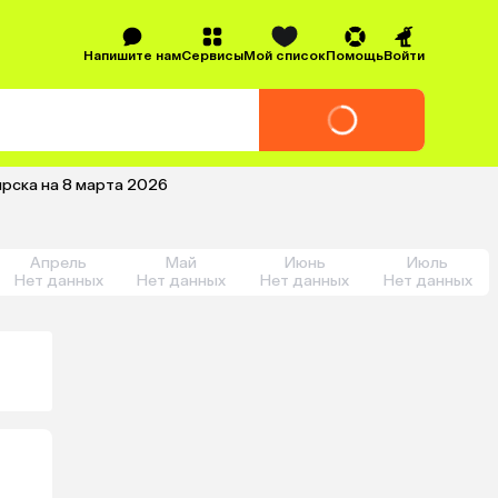
Напишите нам
Сервисы
Мой список
Помощь
Войти
ирска на 8 марта 2026
Апрель
Май
Июнь
Июль
Нет данных
Нет данных
Нет данных
Нет данных