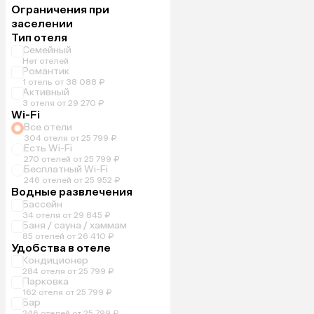
Ограничения при
заселении
Тип отеля
Семейный
Нет отелей
Романтик
1 отель от 38 088 ₽
Активный
3 отеля от 29 270 ₽
Wi-Fi
Все отели
304 отеля от 25 799 ₽
Есть Wi-Fi
270 отелей от 25 799 ₽
Бесплатный Wi-Fi
246 отелей от 25 952 ₽
Водные развлечения
Бассейн
34 отеля от 29 845 ₽
Баня / сауна / хаммам
85 отелей от 26 410 ₽
Удобства в отеле
Кондиционер
284 отеля от 25 799 ₽
Парковка
162 отеля от 25 799 ₽
Бар
246 отелей от 25 799 ₽