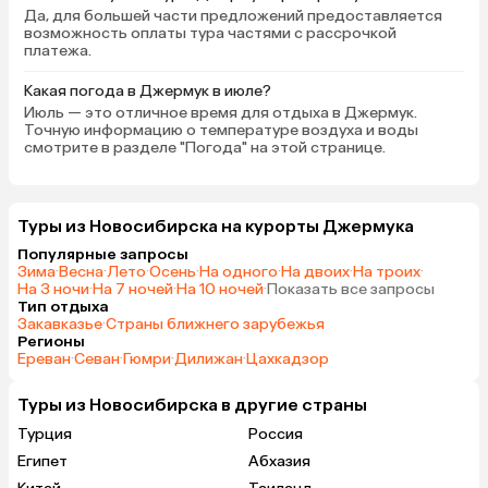
Да, для большей части предложений предоставляется
возможность оплаты тура частями с рассрочкой
платежа.
Какая погода в Джермук в июле?
Июль — это отличное время для отдыха в Джермук.
Точную информацию о температуре воздуха и воды
смотрите в разделе "Погода" на этой странице.
Туры из Новосибирска на курорты Джермука
Популярные запросы
Зима
·
Весна
·
Лето
·
Осень
·
На одного
·
На двоих
·
На троих
·
На 3 ночи
·
На 7 ночей
·
На 10 ночей
·
Показать все запросы
Тип отдыха
Закавказье
·
Страны ближнего зарубежья
Регионы
Ереван
·
Севан
·
Гюмри
·
Дилижан
·
Цахкадзор
Туры из Новосибирска в другие страны
Турция
Россия
Египет
Абхазия