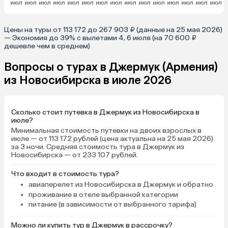
июл
июл
июл
июл
июл
июл
июл
июл
июл
июл
июл
июл
июл
июл
июл
и
Цены на туры от 113 172 до 267 903 ₽ (данные на 25 мая 2026)
— Экономия до 39% с вылетами 4, 6 июля (на 70 600 ₽
дешевле чем в среднем)
Вопросы о турах в Джермук (Армения)
из Новосибирска в июле 2026
Сколько стоит путевка в Джермук из Новосибирска в
июле?
Минимальная стоимость путевки на двоих взрослых в
июле — от 113 172 рублей (цена актуальна на 25 мая 2026)
за 3 ночи. Средняя стоимость тура в Джермук из
Новосибирска — от 233 107 рублей.
Что входит в стоимость тура?
авиаперелет из Новосибирска в Джермук и обратно
проживание в отеле выбранной категории
питание (в зависимости от выбранного тарифа)
Можно ли купить тур в Джермук в рассрочку?