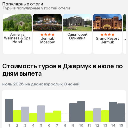
Популярные отели
Туры в популярные у гостей отели
★
★
★
★
★
★
★
★
Armenia
Санаторий
Wellness & Spa
Олимпия
Jermuk
Grand Resort
J
Hotel
Moscow
Jermuk
Стоимость туров в Джермук в июле по
дням вылета
июль 2026, на двоих взрослых, 8 ночей
1
2
3
4
5
6
7
8
9
10
11
12
13
14
15