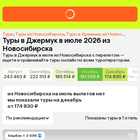
Туры
,
Туры из Новосибирска
,
Туры в Армению из Новосибирска
Туры в Джермук в июле 2026 из
Новосибирска
Туры в Джермук в июле из Новосибирска с перелетом —
ищите и сравнивайте туры онлайн по всем туроператорам.
Август
Сентябрь
Октябрь
Ноябрь
Декабрь
Янв
243 463 ₽
222 313 ₽
185 514 ₽
161 359 ₽
174 830 ₽
Нет д
из
Новосибирска
на июль
вылетов нет
мы показали туры
на
декабрь
от 174 830 ₽
По рекомендации
Показаны туры в 1 отель
Кешбэк
+ 3 496