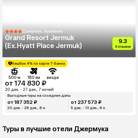
Джермук, Армения
Grand Resort Jermuk
9.3
(Ex.Hyatt Place Jermuk)
9 отзывов
Кешбэк 4% по карте Т-Банка
500 м
180 км
везде
от 174 830 ₽
20 дек. - 27 дек., 7 ночей
Выгодные туры на соседние даты
от 187 352 ₽
от 237 573 ₽
20 дек. - 28 дек., 8 н.
5 дек. - 13 дек., 8 н.
Туры в лучшие отели Джермука