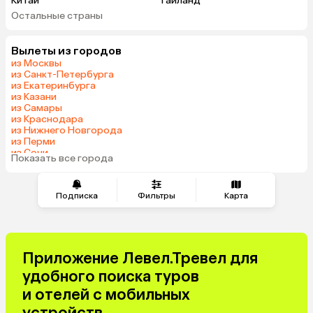
Китай
Таиланд
Остальные страны
ОАЭ
Вьетнам
Мальдивы
Грузия
Вылеты из городов
Беларусь
Армения
из Москвы
Шри-Ланка
Казахстан
из Санкт-Петербурга
из Екатеринбурга
Азербайджан
Узбекистан
из Казани
Сербия
Катар
из Самары
из Краснодара
Киргизия
Гонконг
из Нижнего Новгорода
Саудовская Аравия
Таджикистан
из Перми
из Сочи
Венгрия
Показать все города
из Тюмени
Подписка
Фильтры
Карта
Приложение Левел.Тревел для
удобного поиска туров
и отелей с мобильных
устройств