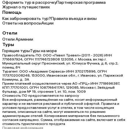
Оформить тур в рассрочку
Партнерская программа
Журнал о путешествиях
Помощь
Как забронировать тур?
Правила въезда и визы
Ответы на вопросы
Акции
Отели
Отели Армении
Туры
Горящие туры
Туры на море
Правообладатель ПО: ООО «Левел Тревел» (2011 - 2026) ИНН
7716697924, ОГРН 1117746723808 123056, г. Москва, вн.тер.г.
Муниципальный округ Пресненский, ул. Юлиуса Фучика, д.6, стр.2,
помещ.6Ч
Турагент: ООО «Академия Сервиса» ИНН 3702175896, ОГРН
1173702008248, 153000, Ивановская обл., г. Иваново, ул. Парижской
Коммуны, д. ЗА
Прием платежей осуществляется через АО «ПРЦ» ИНН 7718696387,
КПП 771701001, ОГРН 1087746411741, 129085, Москва г, Звёздный
бульвар, дом № 19, строение 1, эт. 10, пом. 1009
Стоимость ПО предоставляется по запросу
Вся информация, размещённая на сайте, носит информационный
характер и не является рекламой и публичной офертой. Правила и
условия предоставления услуг в отелях, в том числе концепция
питания, описанные на сайте, могут изменяться по решению
администрации отелей. Копирование материалов без письменного
согласия запрещено. Сумма, отображаемая на сайте, включает в себя
стоимость туристического продукта
Правовая информация