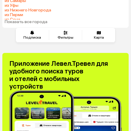
из Самары
из Уфы
из Нижнего Новгорода
из Перми
из Сочи
Показать все города
из Челябинска
Подписка
Фильтры
Карта
Приложение Левел.Тревел для
удобного поиска туров
и отелей с мобильных
устройств