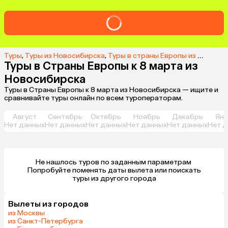
Туры
,
Туры из Новосибирска
,
Туры в cтраны Европы из Новосибирска
Туры в Страны Европы к 8 марта из
Новосибирска
Туры в Страны Европы к 8 марта из Новосибирска — ищите и
сравнивайте туры онлайн по всем туроператорам.
Август
Сентябрь
Октябрь
Ноябрь
Декабрь
Янв
Нет данных
Нет данных
Нет данных
Нет данных
Нет данных
Нет д
Не нашлось туров по заданным параметрам 

 Попробуйте поменять даты вылета или поискать 
туры из другого города
Вылеты из городов
из Москвы
из Санкт-Петербурга