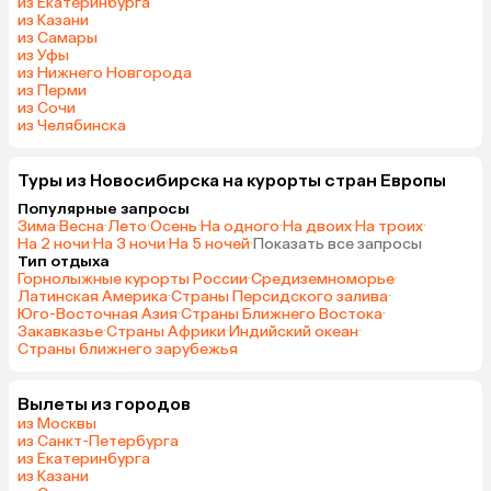
из Екатеринбурга
из Казани
из Самары
из Уфы
из Нижнего Новгорода
из Перми
из Сочи
из Челябинска
Туры из Новосибирска на курорты cтран Европы
Популярные запросы
Зима
·
Весна
·
Лето
·
Осень
·
На одного
·
На двоих
·
На троих
·
На 2 ночи
·
На 3 ночи
·
На 5 ночей
·
Показать все запросы
Тип отдыха
Горнолыжные курорты России
·
Средиземноморье
·
Латинская Америка
·
Страны Персидского залива
·
Юго-Восточная Азия
·
Страны Ближнего Востока
·
Закавказье
·
Страны Африки
·
Индийский океан
·
Страны ближнего зарубежья
Вылеты из городов
из Москвы
из Санкт-Петербурга
из Екатеринбурга
из Казани