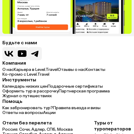
Будьте с нами
Компания
О нас
Карьера в Level.Travel
Отзывы о нас
Контакты
Ко-промо с Level.Travel
Инструменты
Календарь низких цен
Подарочные сертификаты
Оформить тур в рассрочку
Партнерская программа
Журнал о путешествиях
Помощь
Как забронировать тур?
Правила въезда и визы
Ответы на вопросы
Акции
Отели без перелета
Туры от
туроператоров
Россия:
Сочи,
Адлер,
СПб,
Москва