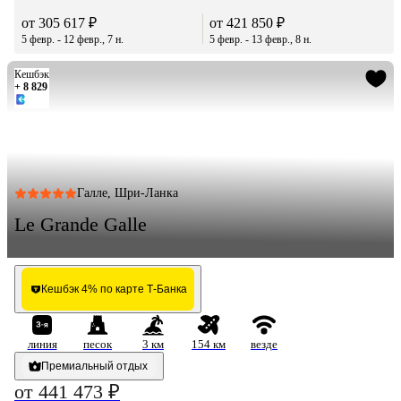
от 305 617 ₽
от 421 850 ₽
5 февр. - 12 февр., 7 н.
5 февр. - 13 февр., 8 н.
Кешбэк
+ 8 829
Галле, Шри-Ланка
Le Grande Galle
Кешбэк 4% по карте Т-Банка
линия
песок
3 км
154 км
везде
Премиальный отдых
от 441 473 ₽