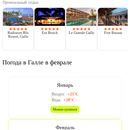
Премиальный отдых
★
★
★
★
★
★
★
★
★
★
★
★
★
★
★
★
★
★
★
★
Radisson Blu
Era Beach
Le Grande Galle
Fort Bazaar
Resort, Galle
Погода в Галле в феврале
Январь
Воздух:
+25°C
Вода:
+28°C
Можно купаться
Февраль