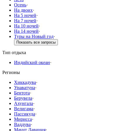
Осень
·
На двоих
·
На 5 ночей
·
На 7 ночей
·
На 10 ночей
·
На 14 ночей
·
Туры на Новый год
·
Показать все запросы
Тип отдыха
Индийский океан
·
Регионы
Хиккадува
·
Унаватуна
·
Бентота
·
Берувела
·
Ахунгала
·
Велигама
·
Пассикуда
·
Мирисса
·
Ваддува
·
Маунт Лавиния
·