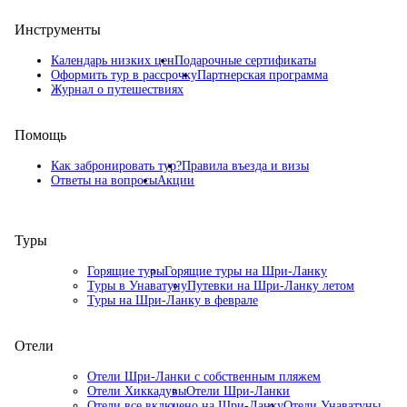
Инструменты
Календарь низких цен
Подарочные сертификаты
Оформить тур в рассрочку
Партнерская программа
Журнал о путешествиях
Помощь
Как забронировать тур?
Правила въезда и визы
Ответы на вопросы
Акции
Туры
Горящие туры
Горящие туры на Шри-Ланку
Туры в Унаватуну
Путевки на Шри-Ланку летом
Туры на Шри-Ланку в феврале
Отели
Отели Шри-Ланки с собственным пляжем
Отели Хиккадувы
Отели Шри-Ланки
Отели все включено на Шри-Ланку
Отели Унаватуны