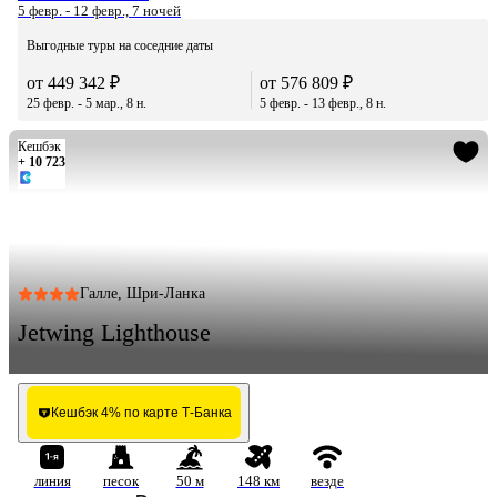
5 февр. - 12 февр., 7 ночей
Выгодные туры на соседние даты
от 449 342 ₽
от 576 809 ₽
25 февр. - 5 мар., 8 н.
5 февр. - 13 февр., 8 н.
Кешбэк
+ 10 723
Галле, Шри-Ланка
Jetwing Lighthouse
Кешбэк 4% по карте Т-Банка
линия
песок
50 м
148 км
везде