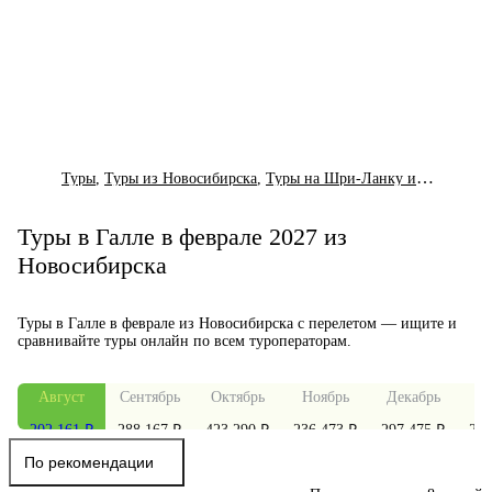
Туры
,
Туры из Новосибирска
,
Туры на Шри-Ланку из Новосибирска
Туры в Галле в феврале 2027 из
Новосибирска
Туры в Галле в феврале из Новосибирска с перелетом — ищите и
сравнивайте туры онлайн по всем туроператорам.
Август
Сентябрь
Октябрь
Ноябрь
Декабрь
Я
202 161 ₽
288 167 ₽
423 290 ₽
236 473 ₽
297 475 ₽
271
По рекомендации