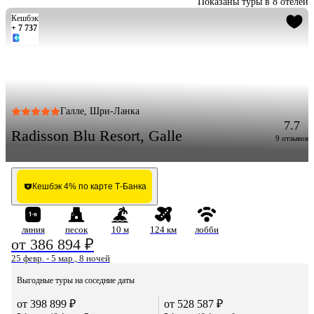
Показаны туры в 8 отелей
Кешбэк
+ 7 737
Галле, Шри-Ланка
7.7
Radisson Blu Resort, Galle
9 отзывов
Кешбэк 4% по карте Т-Банка
линия
песок
10 м
124 км
лобби
от 386 894 ₽
25 февр. - 5 мар., 8 ночей
Выгодные туры на соседние даты
от 398 899 ₽
от 528 587 ₽