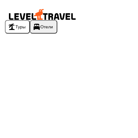
Туры
Отели