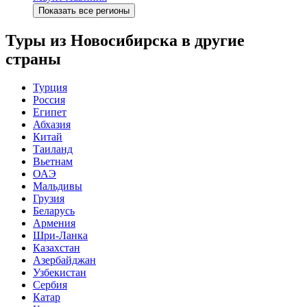
Показать все регионы
Туры из Новосибирска в другие
страны
Турция
Россия
Египет
Абхазия
Китай
Таиланд
Вьетнам
ОАЭ
Мальдивы
Грузия
Беларусь
Армения
Шри-Ланка
Казахстан
Азербайджан
Узбекистан
Сербия
Катар