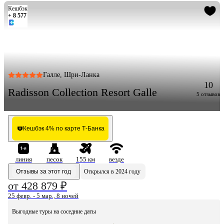
Кешбэк
+ 8 577
Галле, Шри-Ланка
10
Radisson Collection Resort Galle
5 отзывов
Кешбэк 4% по карте Т-Банка
линия
песок
155 км
везде
Отзывы за этот год
Открылся в 2024 году
от 428 879 ₽
25 февр. - 5 мар., 8 ночей
Выгодные туры на соседние даты