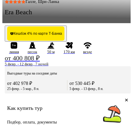
Галле, Шри-Ланка
Era Beach
Кешбэк 4% по карте Т-Банка
линия
песок
50 м
170 км
везде
от 400 808 ₽
5 февр. - 12 февр., 7 ночей
Выгодные туры на соседние даты
от 402 978 ₽
от 530 445 ₽
25 февр. - 5 мар., 8 н.
5 февр. - 13 февр., 8 н.
Как купить тур
Подбор, оплата, документы