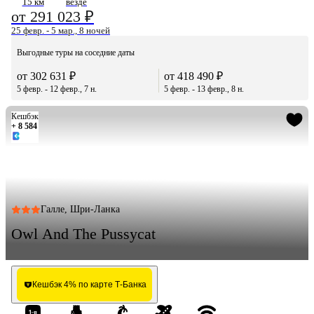
15 км
везде
от 291 023 ₽
25 февр. - 5 мар., 8 ночей
Выгодные туры на соседние даты
от 302 631 ₽
от 418 490 ₽
5 февр. - 12 февр., 7 н.
5 февр. - 13 февр., 8 н.
Кешбэк
+ 8 584
Галле, Шри-Ланка
Owl And The Pussycat
Кешбэк 4% по карте Т-Банка