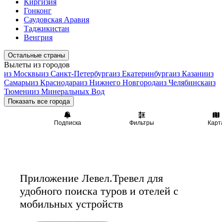
Киргизия
Гонконг
Саудовская Аравия
Таджикистан
Венгрия
Остальные страны
Вылеты из городов
из Москвы
из Санкт-Петербурга
из Екатеринбурга
из Казани
из
Самары
из Краснодара
из Нижнего Новгорода
из Челябинска
из
Тюмени
из Минеральных Вод
Показать все города
Подписка
Фильтры
Карт
Приложение Левел.Тревел для
удобного поиска туров и отелей с
мобильных устройств