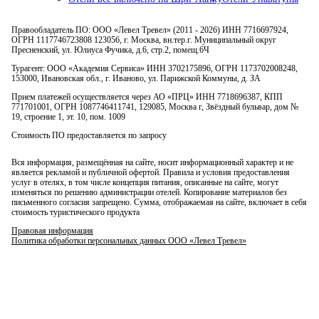
Правообладатель ПО: ООО «Левел Тревел» (2011 - 2026) ИНН 7716697924,
ОГРН 1117746723808 123056, г. Москва, вн.тер.г. Муниципальный округ
Пресненский, ул. Юлиуса Фучика, д.6, стр.2, помещ.6Ч
Турагент: ООО «Академия Сервиса» ИНН 3702175896, ОГРН 1173702008248,
153000, Ивановская обл., г. Иваново, ул. Парижской Коммуны, д. ЗА
Прием платежей осуществляется через АО «ПРЦ» ИНН 7718696387, КПП
771701001, ОГРН 1087746411741, 129085, Москва г, Звёздный бульвар, дом №
19, строение 1, эт. 10, пом. 1009
Стоимость ПО предоставляется по запросу
Вся информация, размещённая на сайте, носит информационный характер и не
является рекламой и публичной офертой. Правила и условия предоставления
услуг в отелях, в том числе концепция питания, описанные на сайте, могут
изменяться по решению администрации отелей. Копирование материалов без
письменного согласия запрещено. Сумма, отображаемая на сайте, включает в себя
стоимость туристического продукта
Правовая информация
Политика обработки персональных данных ООО «Левел Тревел»