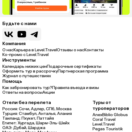
Будьте с нами
Компания
О нас
Карьера в Level.Travel
Отзывы о нас
Контакты
Ко-промо с Level.Travel
Инструменты
Календарь низких цен
Подарочные сертификаты
Оформить тур в рассрочку
Партнерская программа
Журнал о путешествиях
Помощь
Как забронировать тур?
Правила въезда и визы
Ответы на вопросы
Акции
Отели без перелета
Туры от
туроператоров
Россия:
Сочи,
Адлер,
СПб,
Москва
Турция:
Стамбул,
Анталья,
Алания
Anex
Biblio Globus
Таиланд:
Пхукет,
Паттайя
Coral Travel
Египет:
Хургада,
Шарм-Эль-Шейх
Level.Travel
ОАЭ:
Дубай,
Шарджа
Pegas Touristik