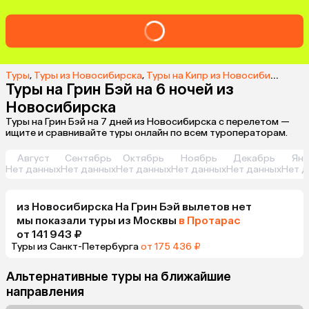
Туры
,
Туры из Новосибирска
,
Туры на Кипр из Новосибирска
,
Ту
Туры на Грин Бэй на 6 ночей из
Новосибирска
Туры на Грин Бэй на 7 дней из Новосибирска с перелетом —
ищите и сравнивайте туры онлайн по всем туроператорам.
Август
Сентябрь
Октябрь
Ноябрь
Декабрь
Янв
Нет данных
Нет данных
Нет данных
Нет данных
Нет данных
Нет д
из
Новосибирска
На Грин Бэй
вылетов нет
мы показали туры
из
Москвы
в Протарас
от 141 943 ₽
Туры из Санкт-Петербурга
от 175 436 ₽
Альтернативные туры на ближайшие
направления