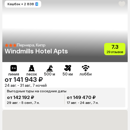
Кешбэк
+ 2 838
Пернера, Кипр
7.3
Windmills Hotel Apts
29 отзывов
линия
песок
500 м
50 км
лобби
от 141 943 ₽
24 авг. - 31 авг., 7 ночей
Выгодные туры на соседние даты
от 142 192 ₽
от 149 470 ₽
29 авг. - 5 сент., 7 н.
17 авг. - 24 авг., 7 н.