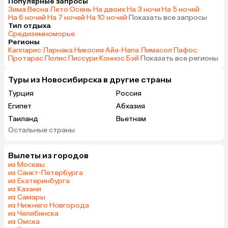
Популярные запросы
Зима
·
Весна
·
Лето
·
Осень
·
На двоих
·
На 3 ночи
·
На 5 ночей
·
На 6 ночей
·
На 7 ночей
·
На 10 ночей
·
Показать все запросы
Тип отдыха
Средиземноморье
Регионы
Каппарис
·
Ларнака
·
Никосия
·
Айа-Напа
·
Лимасол
·
Пафос
·
Протарас
·
Полис
·
Писсури
·
Коннос Бэй
·
Показать все регионы
Туры из Новосибирска в другие страны
Турция
Россия
Египет
Абхазия
Таиланд
Вьетнам
Остальные страны
ОАЭ
Мальдивы
Шри-Ланка
Гонконг
Вылеты из городов
Саудовская Аравия
из Москвы
из Санкт-Петербурга
из Екатеринбурга
из Казани
из Самары
из Нижнего Новгорода
из Челябинска
из Омска