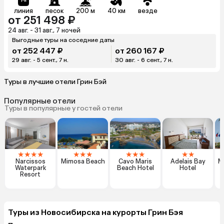
линия
песок
200 м
40 км
везде
от 251 498 ₽
24 авг. - 31 авг., 7 ночей
Выгодные туры на соседние даты
от 252 447 ₽
от 260 167 ₽
29 авг. - 5 сент., 7 н.
30 авг. - 6 сент., 7 н.
Туры в лучшие отели Грин Бэй
Популярные отели
Туры в популярные у гостей отели
★
★
★
★
★
★
★
★
★
★
★
★
Narcissos
Mimosa Beach
Cavo Maris
Adelais Bay
M
Waterpark
Beach Hotel
Hotel
Resort
Туры из Новосибирска на курорты Грин Бэя