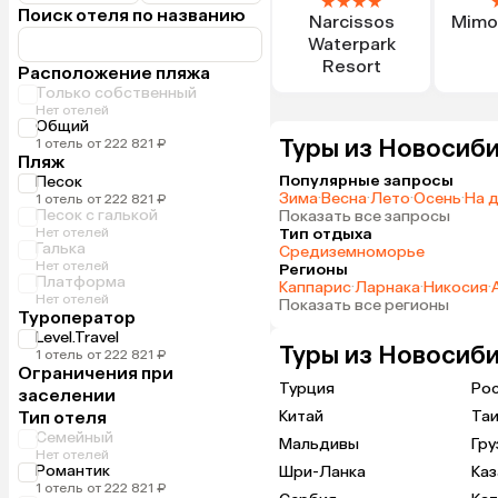
★
★
★
★
Поиск отеля по названию
Narcissos
Mimo
Waterpark
Resort
Расположение пляжа
Только собственный
Нет отелей
Общий
Туры из Новосиби
1 отель от 222 821 ₽
Пляж
Популярные запросы
Песок
Зима
·
Весна
·
Лето
·
Осень
·
На 
1 отель от 222 821 ₽
Песок с галькой
Показать все запросы
Нет отелей
Тип отдыха
Галька
Средиземноморье
Нет отелей
Регионы
Платформа
Каппарис
·
Ларнака
·
Никосия
·
Нет отелей
Показать все регионы
Туроператор
Level.Travel
Туры из Новосиби
1 отель от 222 821 ₽
Ограничения при
Турция
Ро
заселении
Тип отеля
Китай
Та
Семейный
Мальдивы
Гру
Нет отелей
Романтик
Шри-Ланка
Каз
1 отель от 222 821 ₽