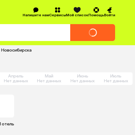
Напишите нам
Сервисы
Мой список
Помощь
Войти
из Новосибирска
Апрель
Май
Июнь
Июль
Нет данных
Нет данных
Нет данных
Нет данных
1 отель