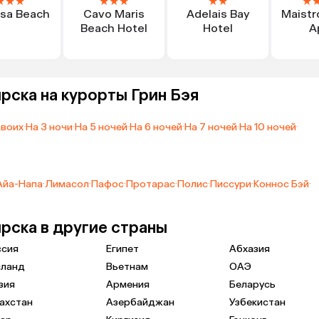
★
★
★
★
★
★
★
★
★
sa Beach
Cavo Maris
Adelais Bay
Maistr
Beach Hotel
Hotel
A
рска на курорты Грин Бэя
двоих
·
На 3 ночи
·
На 5 ночей
·
На 6 ночей
·
На 7 ночей
·
На 10 ночей
·
Айа-Напа
·
Лимасол
·
Пафос
·
Протарас
·
Полис
·
Писсури
·
Коннос Бэй
·
рска в другие страны
ссия
Египет
Абхазия
иланд
Вьетнам
ОАЭ
зия
Армения
Беларусь
ахстан
Азербайджан
Узбекистан