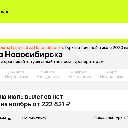
тели
ры на Грин Бэй из Новосибирска
,
Туры на Грин Бэй в июле 2026 
из Новосибирска
 и сравнивайте туры онлайн по всем туроператорам.
Декабрь
Январь
Февраль
Март
Нет данных
Нет данных
Нет данных
Нет данных
на июль
вылетов нет
на
ноябрь
от 222 821 ₽
Показаны туры в 
ене
По рейтингу