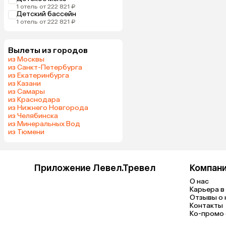
1 отель от 222 821 ₽
Детский бассейн
1 отель от 222 821 ₽
Вылеты из городов
из Москвы
из Санкт-Петербурга
из Екатеринбурга
из Казани
из Самары
из Краснодара
из Нижнего Новгорода
из Челябинска
из Минеральных Вод
из Тюмени
Приложение Левел.Тревел
Компан
О нас
Карьера в 
Отзывы о 
Контакты
Ко-промо с