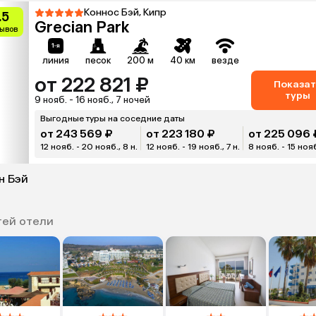
Коннос Бэй, Кипр
.5
Grecian Park
зывов
линия
песок
200 м
40 км
везде
от 222 821 ₽
Показат
туры
9 нояб. - 16 нояб., 7 ночей
Выгодные туры на соседние даты
от 243 569 ₽
от 223 180 ₽
от 225 096 
12 нояб. - 20 нояб., 8 н.
12 нояб. - 19 нояб., 7 н.
8 нояб. - 15 нояб.
н Бэй
тей отели