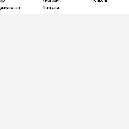
тар
Киргизия
Гонконг
джикистан
Венгрия