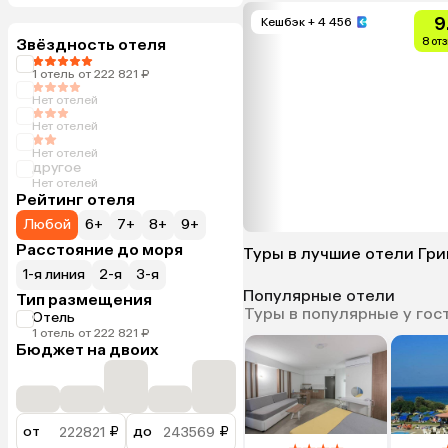
9
Кешбэк
+ 4 456
Звёздность отеля
8 от
1 отель от 222 821 ₽
Нет отелей
Нет отелей
Нет отелей
другое
Нет отелей
Рейтинг отеля
Любой
6+
7+
8+
9+
Расстояние до моря
Туры в лучшие отели Гри
1-я линия
2-я
3-я
Популярные отели
Тип размещения
Туры в популярные у гос
Отель
1 отель от 222 821 ₽
Бюджет на двоих
от
₽
до
₽