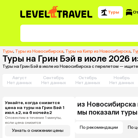
Туры
О
Туры
,
Туры из Новосибирска
,
Туры на Кипр из Новосибирска
,
Ту
Туры на Грин Бэй в июле 2026 
Туры на Грин Бэй в июле из Новосибирска с перелетом — ищите
Август
Сентябрь
Октябрь
Ноябрь
Нет данных
Нет данных
Нет данных
Нет данных
Узнайте, когда снизится
из
Новосибирска
цена на туры на Грин Бэй 1
мы показали туры
июл.±2, на 6 ночей±2
Оповестим в течение 1 минуты,
если цена снизится
По рекомендации
По ц
Узнать о снижении цены