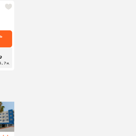
ь
₽
, 7 н.