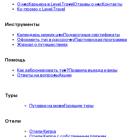
О нас
Карьера в Level.Travel
Отзывы о нас
Контакты
Ко-промо с Level.Travel
Инструменты
Календарь низких цен
Подарочные сертификаты
Оформить тур в рассрочку
Партнерская программа
Журнал о путешествиях
Помощь
Как забронировать тур?
Правила въезда и визы
Ответы на вопросы
Акции
Туры
Путевки на море
Горящие туры
Отели
Отели Кипра
Отели Кипра с собственным пляжем