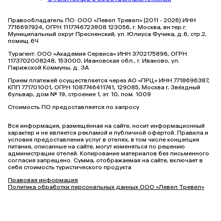
Правообладатель ПО: ООО «Левел Тревел» (2011 - 2026) ИНН
7716697924, ОГРН 1117746723808 123056, г. Москва, вн.тер.г.
Муниципальный округ Пресненский, ул. Юлиуса Фучика, д.6, стр.2,
помещ.6Ч
Турагент: ООО «Академия Сервиса» ИНН 3702175896, ОГРН
1173702008248, 153000, Ивановская обл., г. Иваново, ул.
Парижской Коммуны, д. ЗА
Прием платежей осуществляется через АО «ПРЦ» ИНН 7718696387,
КПП 771701001, ОГРН 1087746411741, 129085, Москва г, Звёздный
бульвар, дом № 19, строение 1, эт. 10, пом. 1009
Стоимость ПО предоставляется по запросу
Вся информация, размещённая на сайте, носит информационный
характер и не является рекламой и публичной офертой. Правила и
условия предоставления услуг в отелях, в том числе концепция
питания, описанные на сайте, могут изменяться по решению
администрации отелей. Копирование материалов без письменного
согласия запрещено. Сумма, отображаемая на сайте, включает в
себя стоимость туристического продукта
Правовая информация
Политика обработки персональных данных ООО «Левел Тревел»