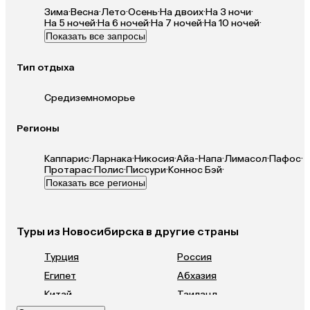
Зима
·
Весна
·
Лето
·
Осень
·
На двоих
·
На 3 ночи
·
На 5 ночей
·
На 6 ночей
·
На 7 ночей
·
На 10 ночей
·
Показать все запросы
Тип отдыха
Средиземноморье
Регионы
Каппарис
·
Ларнака
·
Никосия
·
Айа-Напа
·
Лимасол
·
Пафос
·
Протарас
·
Полис
·
Писсури
·
Коннос Бэй
·
Показать все регионы
Туры из Новосибирска в другие страны
Турция
Россия
Египет
Абхазия
Китай
Таиланд