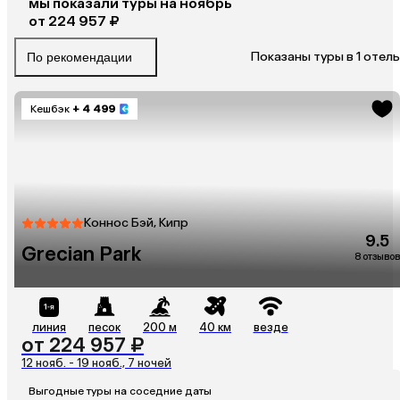
мы показали туры
на
ноябрь
от 224 957 ₽
Показаны туры в 1 отель
По рекомендации
Кешбэк
+ 4 499
Коннос Бэй, Кипр
9.5
Grecian Park
8 отзывов
линия
песок
200 м
40 км
везде
от 224 957 ₽
12 нояб. - 19 нояб., 7 ночей
Выгодные туры на соседние даты