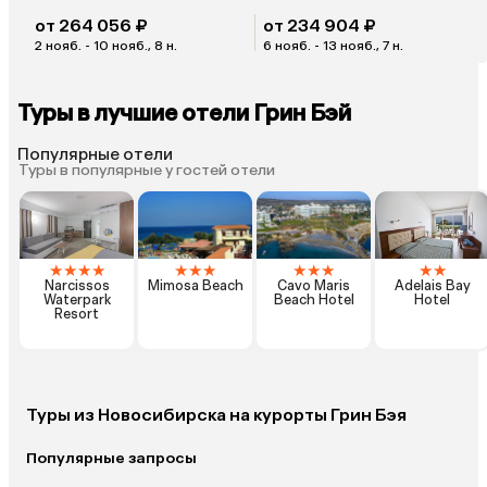
от 264 056 ₽
от 234 904 ₽
2 нояб. - 10 нояб., 8 н.
6 нояб. - 13 нояб., 7 н.
Туры в лучшие отели Грин Бэй
Популярные отели
Туры в популярные у гостей отели
★
★
★
★
★
★
★
★
★
★
★
★
Narcissos
Mimosa Beach
Cavo Maris
Adelais Bay
Waterpark
Beach Hotel
Hotel
Resort
Туры из Новосибирска на курорты Грин Бэя
Популярные запросы