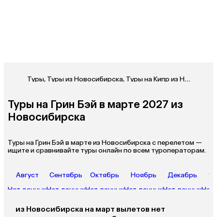
Туры
,
Туры из Новосибирска
,
Туры на Кипр из Новосибирска
Туры на Грин Бэй в марте 2027 из
Новосибирска
Туры на Грин Бэй в марте из Новосибирска с перелетом —
ищите и сравнивайте туры онлайн по всем туроператорам.
Август
Сентябрь
Октябрь
Ноябрь
Декабрь
Ян
Нет данных
Нет данных
Нет данных
Нет данных
Нет данных
Нет 
из
Новосибирска
на март
вылетов нет