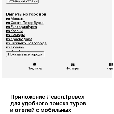
Остальные страны
Вьетнам
ОАЭ
Мальдивы
Грузия
Вылеты из городов
Беларусь
Армения
из Москвы
Шри-Ланка
Казахстан
из Санкт-Петербурга
из Екатеринбурга
Азербайджан
Узбекистан
из Казани
из Самары
Сербия
Катар
из Краснодара
Киргизия
Гонконг
из Нижнего Новгорода
из Тюмени
Саудовская Аравия
Таджикистан
из Челябинска
Показать все города
из Минеральных Вод
Венгрия
Подписка
Фильтры
Карт
Приложение Левел.Тревел
для удобного поиска туров
и отелей с мобильных