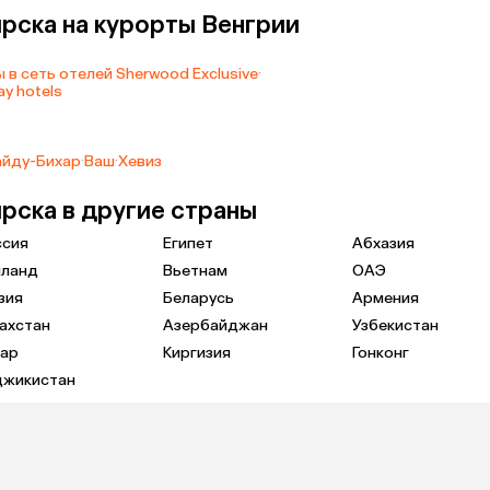
рска на курорты Венгрии
 в сеть отелей Sherwood Exclusive
·
y hotels
айду-Бихар
·
Ваш
·
Хевиз
рска в другие страны
ссия
Египет
Абхазия
иланд
Вьетнам
ОАЭ
зия
Беларусь
Армения
ахстан
Азербайджан
Узбекистан
тар
Киргизия
Гонконг
джикистан