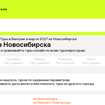
тели
Туры в Венгрию в марте 2027 из Новосибирска
из Новосибирска
 и сравнивайте туры онлайн по всем туроператорам.
Декабрь
Январь
Февраль
Март
Нет данных
Нет данных
Нет данных
Нет данных
е нашлось туров по заданным параметрам 

менять даты вылета или поискать туры из другого города
из Краснодара
из Нижнего Новгорода