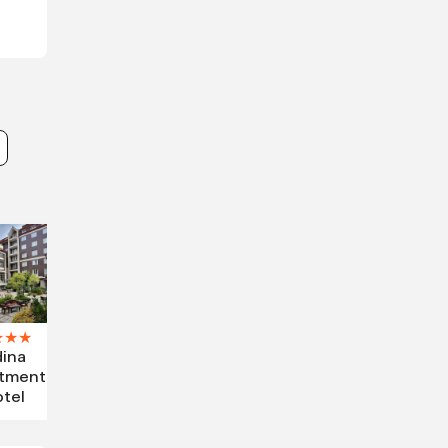
★
★
★
ina
tment
tel