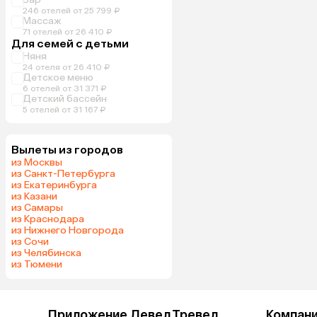
246 отелей от 25 799 ₽
Массаж
71 отелей от 26 410 ₽
Для семей с детьми
Няня
24 отеля от 26 410 ₽
Детское меню
6 отелей от 31 371 ₽
Детский бассейн
5 отелей от 31 167 ₽
Вылеты из городов
из Москвы
из Санкт-Петербурга
из Екатеринбурга
из Казани
из Самары
из Краснодара
из Нижнего Новгорода
из Сочи
из Челябинска
из Тюмени
Приложение Левел.Тревел
Компан