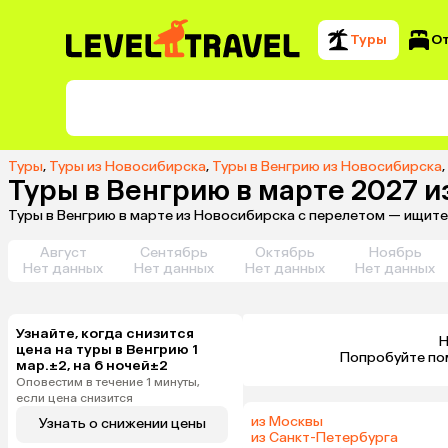
Туры
О
Туры
,
Туры из Новосибирска
,
Туры в Венгрию из Новосибирска
,
Туры в Венгрию в марте 2027 
Туры в Венгрию в марте из Новосибирска с перелетом — ищите
Август
Сентябрь
Октябрь
Ноябрь
Нет данных
Нет данных
Нет данных
Нет данных
Узнайте, когда снизится
Н
цена на туры в Венгрию 1
 Попробуйте по
мар.±2, на 6 ночей±2
Оповестим в течение 1 минуты,
если цена снизится
из Москвы
Узнать о снижении цены
из Санкт-Петербурга