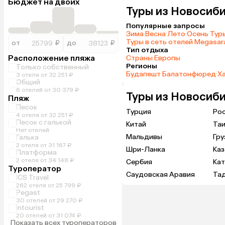
Бюджет на двоих
Туры из Новосиби
Популярные запросы
Зима
·
Весна
·
Лето
·
Осень
·
Туры
Туры в сеть отелей Megasara
от
₽
до
₽
Тип отдыха
Расположение пляжа
Страны Европы
Регионы
Только собственный
Будапешт
·
Балатонфюред
·
Х
3 отеля от 32 251 ₽
Общий
6 отелей от 30 379 ₽
Туры из Новосиби
Пляж
Песок
Турция
Ро
4 отеля от 32 251 ₽
Песок с галькой
Китай
Та
Нет отелей
Мальдивы
Гру
Галька
2 отеля от 31 167 ₽
Шри-Ланка
Каз
Платформа
2 отеля от 34 148 ₽
Сербия
Ка
Туроператор
Саудовская Аравия
Та
ICS Travel
262 отеля от 25 799 ₽
Pegast
30 отелей от 29 270 ₽
Intourist
20 отелей от 31 074 ₽
Показать всех туроператоров