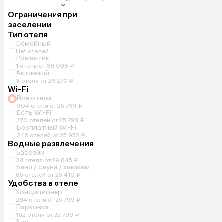
Ограничения при
заселении
Тип отеля
Семейный
Нет отелей
Романтик
1 отель от 38 088 ₽
Активный
3 отеля от 29 270 ₽
Wi-Fi
Все отели
304 отеля от 25 799 ₽
Есть Wi-Fi
270 отелей от 25 799 ₽
Бесплатный Wi-Fi
246 отелей от 25 952 ₽
Водные развлечения
Бассейн
34 отеля от 29 845 ₽
Баня / сауна / хаммам
85 отелей от 26 410 ₽
Удобства в отеле
Кондиционер
284 отеля от 25 799 ₽
Парковка
162 отеля от 25 799 ₽
Бар