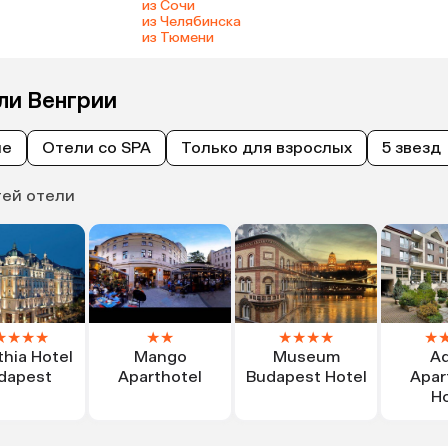
из Сочи
из Челябинска
из Тюмени
ли Венгрии
ые
Отели со SPA
Только для взрослых
5 звезд
тей отели
★
★
★
★
★
★
★
★
★
★
★
thia Hotel
Mango
Museum
Ad
dapest
Aparthotel
Budapest Hotel
Apar
Ho