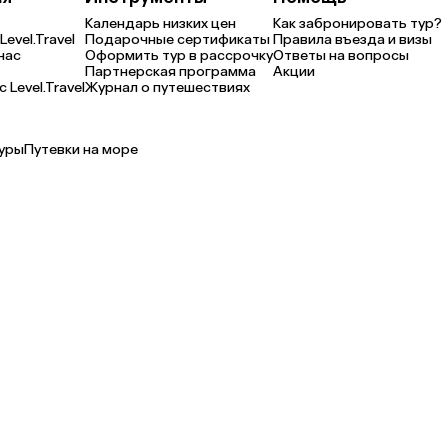
Календарь низких цен
Как забронировать тур?
Level.Travel
Подарочные сертификаты
Правила въезда и визы
нас
Оформить тур в рассрочку
Ответы на вопросы
Партнерская программа
Акции
 Level.Travel
Журнал о путешествиях
уры
Путевки на море