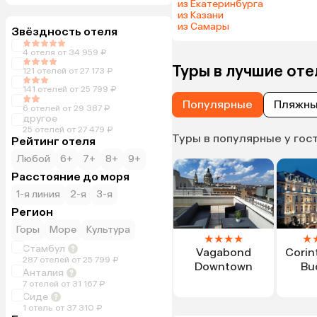
из Екатеринбурга
из Казани
из Самары
Звёздность отеля
4 отеля от 34 959 ₽
Туры в лучшие оте
121 отелей от 27 173 ₽
141 отелей от 25 799 ₽
Популярные
Пляжн
6 отелей от 29 387 ₽
другое
25 отелей от 27 479 ₽
Туры в популярные у гос
Рейтинг отеля
Любой
6+
7+
8+
9+
Расстояние до моря
1-я линия
2-я
3-я
Регион
Горы
Море
Культура
★
★
★
★
★
Стамбул
Vagabond
Corin
287 отелей от 25 799 ₽
Downtown
Bu
Анталия
7 отелей от 31 167 ₽
Сиде
1 отель от 37 310 ₽