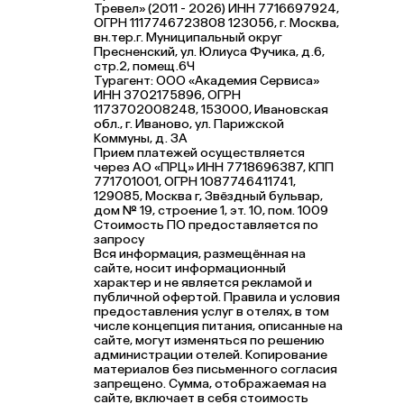
Тревел» (2011 - 2026) ИНН 7716697924,
ОГРН 1117746723808 123056, г. Москва,
вн.тер.г. Муниципальный округ
Пресненский, ул. Юлиуса Фучика, д.6,
стр.2, помещ.6Ч
Турагент: ООО «Академия Сервиса»
ИНН 3702175896, ОГРН
1173702008248, 153000, Ивановская
обл., г. Иваново, ул. Парижской
Коммуны, д. ЗА
Прием платежей осуществляется
через АО «ПРЦ» ИНН 7718696387, КПП
771701001, ОГРН 1087746411741,
129085, Москва г, Звёздный бульвар,
дом № 19, строение 1, эт. 10, пом. 1009
Стоимость ПО предоставляется по
запросу
Вся информация, размещённая на
сайте, носит информационный
характер и не является рекламой и
публичной офертой. Правила и условия
предоставления услуг в отелях, в том
числе концепция питания, описанные на
сайте, могут изменяться по решению
администрации отелей. Копирование
материалов без письменного согласия
запрещено. Сумма, отображаемая на
сайте, включает в себя стоимость