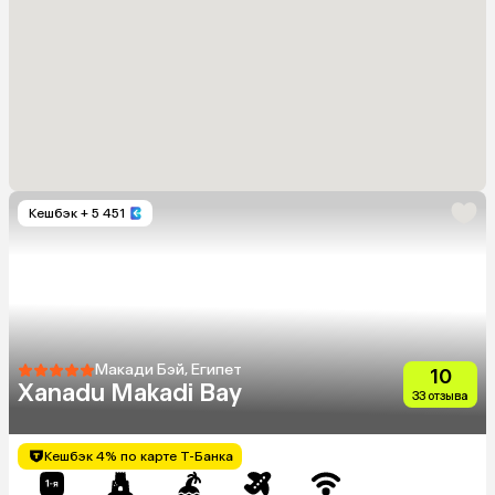
Кешбэк
+ 5 451
Макади Бэй, Египет
10
Xanadu Makadi Bay
33 отзыва
Кешбэк 4% по карте Т-Банка