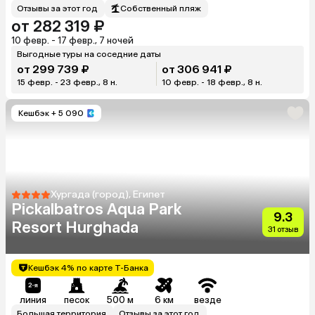
Отзывы за этот год
Собственный пляж
от 282 319 ₽
10 февр. - 17 февр., 7 ночей
Выгодные туры на соседние даты
от 299 739 ₽
от 306 941 ₽
15 февр. - 23 февр., 8 н.
10 февр. - 18 февр., 8 н.
Кешбэк
+ 5 090
Хургада (город), Египет
Pickalbatros Aqua Park
9.3
Resort Hurghada
31 отзыв
Кешбэк 4% по карте Т-Банка
линия
песок
500 м
6 км
везде
Большая территория
Отзывы за этот год