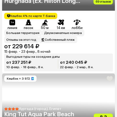
Hurghada (Ex. Hilton Long
69 отзывов
Beach Resort)
Кешбэк 4% по карте Т-Банка
линия
песок
50 м
14 км
лобби
Большая территория
Двухкомнатные номера
Отзывы за этот год
Собственный пляж
от 229 614 ₽
15 февр. - 23 февр., 8 ночей
Выгодные туры на соседние даты
от 237 251 ₽
от 240 045 ₽
10 февр. - 18 февр., 8 н.
22 февр. - 2 мар., 8 н.
Кешбэк
+ 3 972
Хургада (город), Египет
King Tut Aqua Park Beach