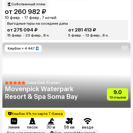
Собственный пляж
от 260 982 ₽
10 февр. - 17 февр., 7 ночей
Выгодные туры на соседние даты
от 275 094 ₽
от 281 413 ₽
15 февр. - 23 февр., 8 н.
5 февр. - 13 февр., 8 н.
Кешбэк
+ 4 447
Сома Бей, Египет
Movenpick Waterpark
9.0
Resort & Spa Soma Bay
19 отзывов
Кешбэк 4% по карте Т-Банка
линия
песок
30 м
58 км
везде
Большая территория
Сеть отелей Movenpick