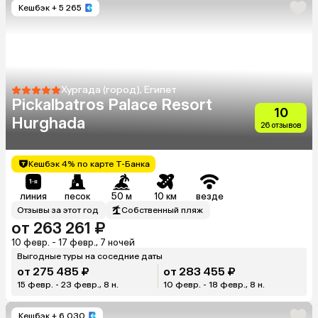
Кешбэк
+ 5 265
Хургада (город), Египет
Pickalbatros Palace Resort
10
Hurghada
26 отзывов
Кешбэк 4% по карте Т-Банка
линия
песок
50 м
10 км
везде
Отзывы за этот год
Собственный пляж
от 263 261 ₽
10 февр. - 17 февр., 7 ночей
Выгодные туры на соседние даты
от 275 485 ₽
от 283 455 ₽
15 февр. - 23 февр., 8 н.
10 февр. - 18 февр., 8 н.
Кешбэк
+ 6 030