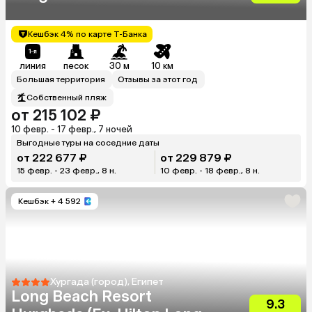
Кешбэк 4% по карте Т-Банка
линия
песок
30 м
10 км
Большая территория
Отзывы за этот год
Собственный пляж
от 215 102 ₽
10 февр. - 17 февр., 7 ночей
Выгодные туры на соседние даты
от 222 677 ₽
от 229 879 ₽
15 февр. - 23 февр., 8 н.
10 февр. - 18 февр., 8 н.
Кешбэк
+ 4 592
Хургада (город), Египет
Long Beach Resort
9.3