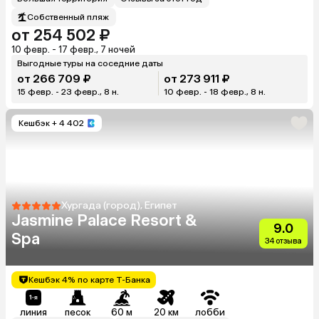
Собственный пляж
от 254 502 ₽
10 февр. - 17 февр., 7 ночей
Выгодные туры на соседние даты
от 266 709 ₽
от 273 911 ₽
15 февр. - 23 февр., 8 н.
10 февр. - 18 февр., 8 н.
Кешбэк
+ 4 402
Хургада (город), Египет
Jasmine Palace Resort &
9.0
Spa
34 отзыва
Кешбэк 4% по карте Т-Банка
линия
песок
60 м
20 км
лобби