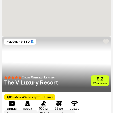
Кешбэк
+ 5 380
Сахл Хашиш, Египет
9.2
The V Luxury Resort
27 отзывов
Кешбэк 4% по карте Т-Банка
линия
песок
100 м
23 км
везде