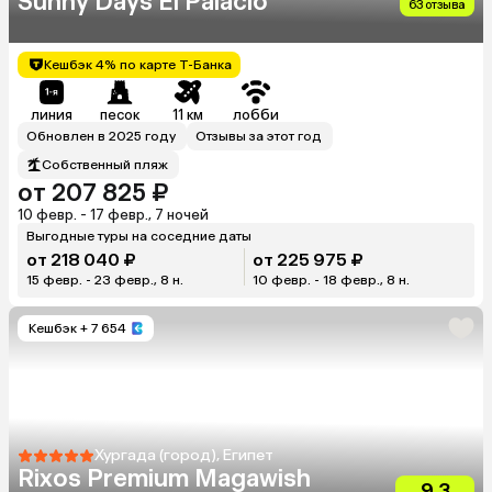
Sunny Days El Palacio
63 отзыва
Кешбэк 4% по карте Т-Банка
линия
песок
11 км
лобби
Обновлен в 2025 году
Отзывы за этот год
Собственный пляж
от 207 825 ₽
10 февр. - 17 февр., 7 ночей
Выгодные туры на соседние даты
от 218 040 ₽
от 225 975 ₽
15 февр. - 23 февр., 8 н.
10 февр. - 18 февр., 8 н.
Кешбэк
+ 7 654
Хургада (город), Египет
Rixos Premium Magawish
9.3