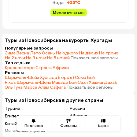
Вода:
+23°C
Можно купаться
Туры из Новосибирска на курорты Хургады
Популярные запросы
Зима
·
Весна
·
Лето
·
Осень
·
На одного
·
На двоих
·
На троих
·
На 2 ночи
·
На 3 ночи
·
На 5 ночей
·
Показать все запросы
Тип отдыха
Красное море
·
Страны Африки
Регионы
Шарм-эль-Шейх
·
Хургада (город)
·
Сома Бей
·
Rixos Шарм-эль-Шейх
·
Макади Бэй
·
Сахл Хашиш
·
Дахаб
·
Эль Гуна
·
Марса Алам
·
Сафага
·
Показать все регионы
Туры из Новосибирска в другие страны
Турция
Россия
Египет
Абхазия
Китай
Таиланд
Подписка
Фильтры
Карта
Остальные страны
Вьетнам
ОАЭ