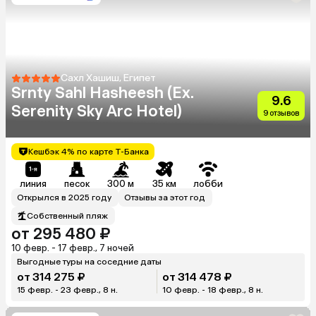
Сахл Хашиш, Египет
Srnty Sahl Hasheesh (Ex.
9.6
Serenity Sky Arc Hotel)
9 отзывов
Кешбэк 4% по карте Т-Банка
линия
песок
300 м
35 км
лобби
Открылся в 2025 году
Отзывы за этот год
Собственный пляж
от 295 480 ₽
10 февр. - 17 февр., 7 ночей
Выгодные туры на соседние даты
от 314 275 ₽
от 314 478 ₽
15 февр. - 23 февр., 8 н.
10 февр. - 18 февр., 8 н.