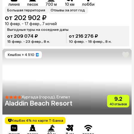
линия
песок
700 м
10 км
лобби
Большая территория
Отзывы за этот год
от 202 902 ₽
10 февр. - 17 февр., 7 ночей
Выгодные туры на соседние даты
от 209 074 ₽
от 216 276 ₽
15 февр. - 23 февр., 8 н.
10 февр. - 18 февр., 8 н.
Кешбэк
+ 4 510
Хургада (город), Египет
9.2
Aladdin Beach Resort
40 отзывов
Кешбэк 4% по карте Т-Банка