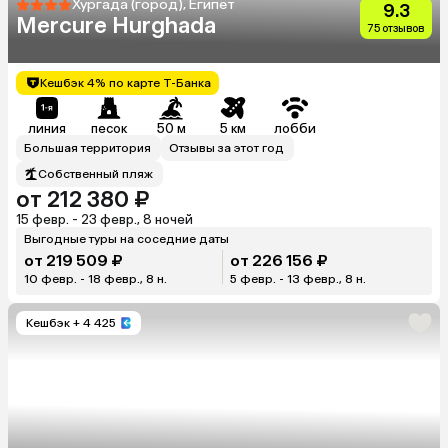
Хургада (город), Египет
9.3
Mercure Hurghada
75 отзывов
Кешбэк 4% по карте Т-Банка
линия
песок
50 м
5 км
лобби
Большая территория
Отзывы за этот год
Собственный пляж
от 212 380 ₽
15 февр. - 23 февр., 8 ночей
Выгодные туры на соседние даты
от 219 509 ₽
от 226 156 ₽
10 февр. - 18 февр., 8 н.
5 февр. - 13 февр., 8 н.
Кешбэк
+ 4 425