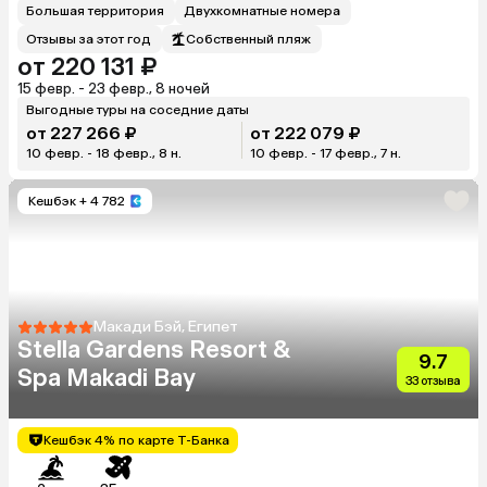
Большая территория
Двухкомнатные номера
Отзывы за этот год
Собственный пляж
от 220 131 ₽
15 февр. - 23 февр., 8 ночей
Выгодные туры на соседние даты
от 227 266 ₽
от 222 079 ₽
10 февр. - 18 февр., 8 н.
10 февр. - 17 февр., 7 н.
Кешбэк
+ 4 782
Макади Бэй, Египет
Stella Gardens Resort &
9.7
Spa Makadi Bay
33 отзыва
Кешбэк 4% по карте Т-Банка