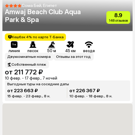
Сома Бей, Египет
Amwaj Beach Club Aqua
8.9
Park & Spa
148 отзывов
Кешбэк 4% по карте Т-Банка
линия
песок
50 м
45 км
везде
Двухкомнатные номера
Отзывы за этот год
Собственный пляж
от 211 772 ₽
10 февр. - 17 февр., 7 ночей
Выгодные туры на соседние даты
от 223 663 ₽
от 226 367 ₽
15 февр. - 23 февр., 8 н.
10 февр. - 18 февр., 8 н.