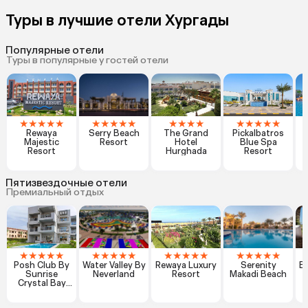
Туры в лучшие отели Хургады
Популярные отели
Туры в популярные у гостей отели
★
★
★
★
★
★
★
★
★
★
★
★
★
★
★
★
★
★
★
Rewaya
Serry Beach
The Grand
Pickalbatros
Majestic
Resort
Hotel
Blue Spa
Resort
Hurghada
Resort
Пятизвездочные отели
Премиальный отдых
★
★
★
★
★
★
★
★
★
★
★
★
★
★
★
★
★
★
★
★
Posh Club By
Water Valley By
Rewaya Luxury
Serenity
Be
Sunrise
Neverland
Resort
Makadi Beach
Crystal Bay
Resort