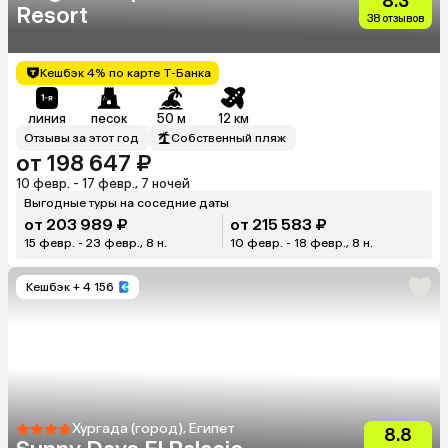
8.3
Resort
38 отзывов
Кешбэк 4% по карте Т-Банка
линия
песок
50 м
12 км
Отзывы за этот год
Собственный пляж
от 198 647 ₽
10 февр. - 17 февр., 7 ночей
Выгодные туры на соседние даты
от 203 989 ₽
от 215 583 ₽
15 февр. - 23 февр., 8 н.
10 февр. - 18 февр., 8 н.
Кешбэк
+ 4 156
Хургада (город), Египет
8.8