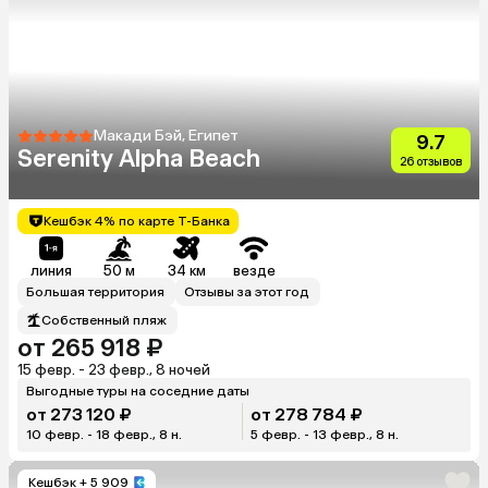
Макади Бэй, Египет
9.7
Serenity Alpha Beach
26 отзывов
Кешбэк 4% по карте Т-Банка
линия
50 м
34 км
везде
Большая территория
Отзывы за этот год
Собственный пляж
от 265 918 ₽
15 февр. - 23 февр., 8 ночей
Выгодные туры на соседние даты
от 273 120 ₽
от 278 784 ₽
10 февр. - 18 февр., 8 н.
5 февр. - 13 февр., 8 н.
Кешбэк
+ 5 909