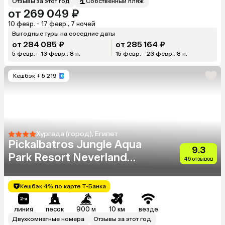
Отзывы за этот год
Собственный пляж
от 269 049 ₽
10 февр. - 17 февр., 7 ночей
Выгодные туры на соседние даты
от 284 085 ₽
от 285 164 ₽
5 февр. - 13 февр., 8 н.
15 февр. - 23 февр., 8 н.
Кешбэк
+ 5 219
Хургада (город), Египет
Pickalbatros Jungle Aqua
9.3
Park Resort Neverland
46 отзывов
Hurghada
Кешбэк 4% по карте Т-Банка
линия
песок
900 м
10 км
везде
Двухкомнатные номера
Отзывы за этот год