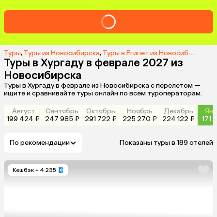
Туры
,
Туры из Новосибирска
,
Туры в Египет из Новосибирска
,
Т
Туры в Хургаду в феврале 2027 из
Новосибирска
Туры в Хургаду в феврале из Новосибирска с перелетом —
ищите и сравнивайте туры онлайн по всем туроператорам.
Август
Сентябрь
Октябрь
Ноябрь
Декабрь
Янв
199 424 ₽
247 985 ₽
291 722 ₽
225 270 ₽
224 122 ₽
171 
По рекомендации
Показаны туры в 189 отелей
Кешбэк
+ 4 235