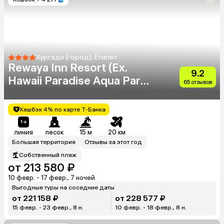
Хургада (город), Египет
Rewaya Inn Resort (Ex.
9.2
Hawaii Paradise Aqua Park
65 отзывов
Resort)
Кешбэк 4% по карте Т-Банка
линия
песок
15 м
20 км
Большая территория
Отзывы за этот год
Собственный пляж
от 213 580 ₽
10 февр. - 17 февр., 7 ночей
Выгодные туры на соседние даты
от 221 158 ₽
от 228 577 ₽
15 февр. - 23 февр., 8 н.
10 февр. - 18 февр., 8 н.