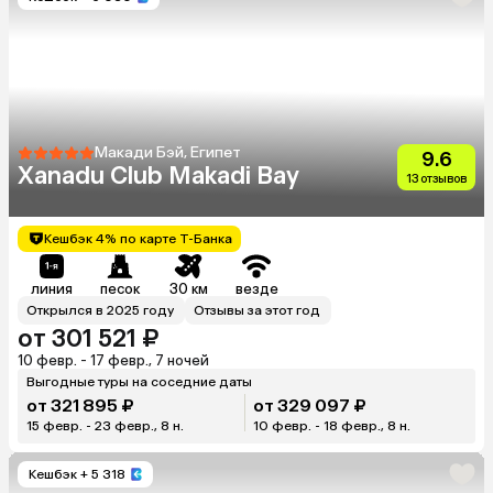
Макади Бэй, Египет
9.6
Xanadu Club Makadi Bay
13 отзывов
Кешбэк 4% по карте Т-Банка
линия
песок
30 км
везде
Открылся в 2025 году
Отзывы за этот год
от 301 521 ₽
10 февр. - 17 февр., 7 ночей
Выгодные туры на соседние даты
от 321 895 ₽
от 329 097 ₽
15 февр. - 23 февр., 8 н.
10 февр. - 18 февр., 8 н.
Кешбэк
+ 5 318