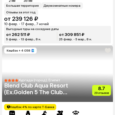
2 км
35 км
Большая территория
Двухкомнатные номера
Отзывы за этот год
от 239 126 ₽
10 февр. - 17 февр., 7 ночей
Выгодные туры на соседние даты
от 262 511 ₽
от 309 851 ₽
5 февр. - 13 февр., 8 н.
25 февр. - 5 мар., 8 н.
Кешбэк
+ 4 058
Хургада (город), Египет
Blend Club Aqua Resort
8.7
(Ex.Golden 5 The Club
29 отзывов
Resort)
Кешбэк 4% по карте Т-Банка