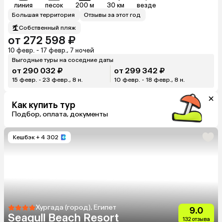
линия
песок
200 м
30 км
везде
Большая территория
Отзывы за этот год
Собственный пляж
от 272 598 ₽
10 февр. - 17 февр., 7 ночей
Выгодные туры на соседние даты
от 290 032 ₽
от 299 342 ₽
15 февр. - 23 февр., 8 н.
10 февр. - 18 февр., 8 н.
Как купить тур
Подбор, оплата, документы
Кешбэк
+ 4 302
Хургада (город), Египет
9.0
Seagull Beach Resort
132 отзыва