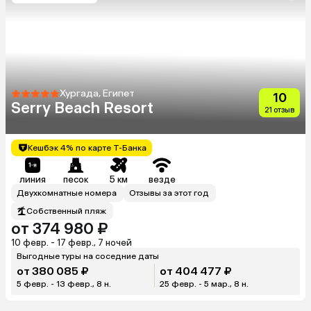
Хургада, Египет
10
Serry Beach Resort
21 отзыв
Кешбэк 4% по карте Т-Банка
линия
песок
5 км
везде
Двухкомнатные номера
Отзывы за этот год
Собственный пляж
от 374 980 ₽
10 февр. - 17 февр., 7 ночей
Выгодные туры на соседние даты
от 380 085 ₽
от 404 477 ₽
5 февр. - 13 февр., 8 н.
25 февр. - 5 мар., 8 н.