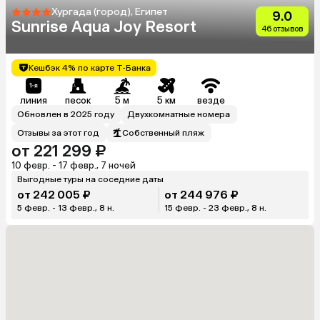
Хургада (город), Египет
9.0
Sunrise Aqua Joy Resort
46 отзывов
Кешбэк 4% по карте Т-Банка
линия
песок
5 м
5 км
везде
Обновлен в 2025 году
Двухкомнатные номера
Отзывы за этот год
Собственный пляж
от 221 299 ₽
10 февр. - 17 февр., 7 ночей
Выгодные туры на соседние даты
от 242 005 ₽
от 244 976 ₽
5 февр. - 13 февр., 8 н.
15 февр. - 23 февр., 8 н.