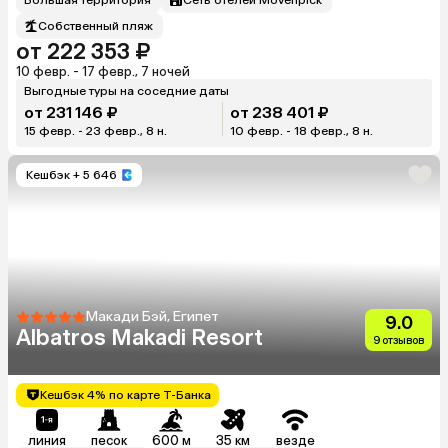
Собственный пляж
от 222 353 ₽
10 февр. - 17 февр., 7 ночей
Выгодные туры на соседние даты
от 231 146 ₽
от 238 401 ₽
15 февр. - 23 февр., 8 н.
10 февр. - 18 февр., 8 н.
Кешбэк
+ 5 646
Макади Бэй, Египет
9.0
Albatros Makadi Resort
9 отзывов
Кешбэк 4% по карте Т-Банка
линия
песок
600 м
35 км
везде