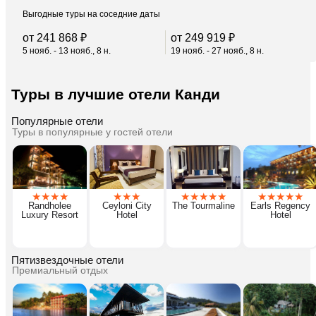
Выгодные туры на соседние даты
от 241 868 ₽
от 249 919 ₽
5 нояб. - 13 нояб., 8 н.
19 нояб. - 27 нояб., 8 н.
Туры в лучшие отели Канди
Популярные отели
Туры в популярные у гостей отели
★
★
★
★
★
★
★
★
★
★
★
★
★
★
★
★
★
Randholee
Ceyloni City
The Tourmaline
Earls Regency
Luxury Resort
Hotel
Hotel
Пятизвездочные отели
Премиальный отдых