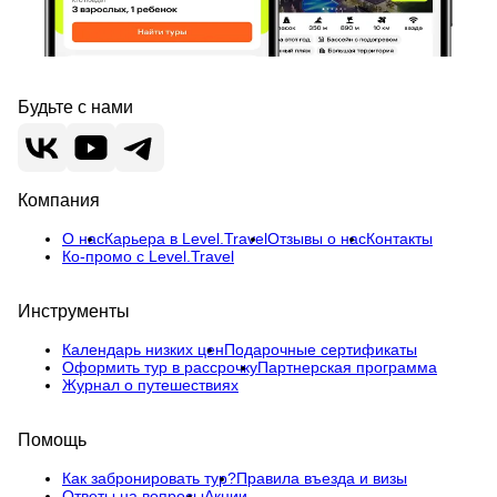
Будьте с нами
Компания
О нас
Карьера в Level.Travel
Отзывы о нас
Контакты
Ко-промо с Level.Travel
Инструменты
Календарь низких цен
Подарочные сертификаты
Оформить тур в рассрочку
Партнерская программа
Журнал о путешествиях
Помощь
Как забронировать тур?
Правила въезда и визы
Ответы на вопросы
Акции