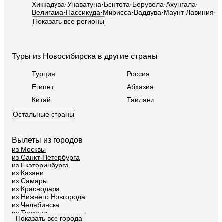
Хиккадува
·
Унаватуна
·
Бентота
·
Берувела
·
Ахунгала
·
Велигама
·
Пассикуда
·
Мирисса
·
Ваддува
·
Маунт Лавиния
·
Показать все регионы
Туры из Новосибирска в другие страны
Турция
Россия
Египет
Абхазия
Китай
Таиланд
Вьетнам
ОАЭ
Остальные страны
Мальдивы
Грузия
Беларусь
Армения
Вылеты из городов
из Москвы
Шри-Ланка
Казахстан
из Санкт-Петербурга
Азербайджан
Узбекистан
из Екатеринбурга
из Казани
Сербия
Катар
из Самары
из Краснодара
Киргизия
Гонконг
из Нижнего Новгорода
Саудовская Аравия
Таджикистан
из Челябинска
из Тюмени
Венгрия
Показать все города
из Минеральных Вод