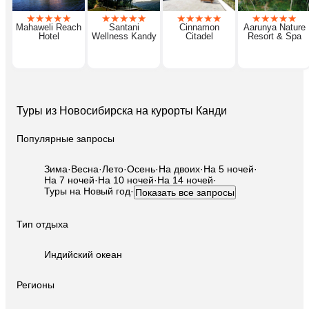
★
★
★
★
★
★
★
★
★
★
★
★
★
★
★
★
★
★
★
★
Mahaweli Reach
Santani
Cinnamon
Aarunya Nature
Hotel
Wellness Kandy
Citadel
Resort & Spa
Туры из Новосибирска на курорты Канди
Популярные запросы
Зима
·
Весна
·
Лето
·
Осень
·
На двоих
·
На 5 ночей
·
На 7 ночей
·
На 10 ночей
·
На 14 ночей
·
Туры на Новый год
·
Показать все запросы
Тип отдыха
Индийский океан
Регионы