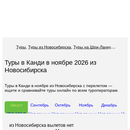
Туры
,
Туры из Новосибирска
,
Туры на Шри-Ланку из Новосибирска
Туры в Канди в ноябре 2026 из
Новосибирска
Туры в Канди в ноябре из Новосибирска с перелетом —
ищите и сравнивайте туры онлайн по всем туроператорам.
Август
Сентябрь
Октябрь
Ноябрь
Декабрь
Ян
250 192 ₽
Нет данных
Нет данных
Нет данных
Нет данных
Нет
из
Новосибирска
вылетов нет