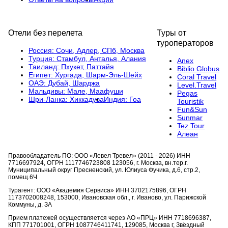
Отели без перелета
Туры от
туроператоров
Россия:
Сочи,
Адлер,
СПб,
Москва
Турция:
Стамбул,
Анталья,
Алания
Anex
Таиланд:
Пхукет,
Паттайя
Biblio Globus
Египет:
Хургада,
Шарм-Эль-Шейх
Coral Travel
ОАЭ:
Дубай,
Шарджа
Level.Travel
Мальдивы:
Мале,
Маафуши
Pegas
Шри-Ланка:
Хиккадува
Индия:
Гоа
Touristik
Fun&Sun
Sunmar
Tez Tour
Алеан
Правообладатель ПО: ООО «Левел Тревел» (2011 - 2026) ИНН
7716697924, ОГРН 1117746723808 123056, г. Москва, вн.тер.г.
Муниципальный округ Пресненский, ул. Юлиуса Фучика, д.6, стр.2,
помещ.6Ч
Турагент: ООО «Академия Сервиса» ИНН 3702175896, ОГРН
1173702008248, 153000, Ивановская обл., г. Иваново, ул. Парижской
Коммуны, д. ЗА
Прием платежей осуществляется через АО «ПРЦ» ИНН 7718696387,
КПП 771701001, ОГРН 1087746411741, 129085, Москва г, Звёздный