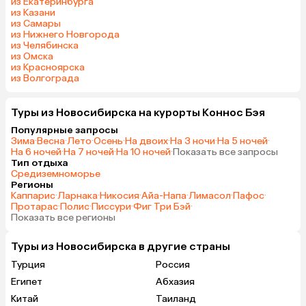
из Екатеринбурга
из Казани
из Самары
из Нижнего Новгорода
из Челябинска
из Омска
из Красноярска
из Волгограда
Туры из Новосибирска на курорты Коннос Бэя
Популярные запросы
Зима
·
Весна
·
Лето
·
Осень
·
На двоих
·
На 3 ночи
·
На 5 ночей
·
На 6 ночей
·
На 7 ночей
·
На 10 ночей
·
Показать все запросы
Тип отдыха
Средиземноморье
Регионы
Каппарис
·
Ларнака
·
Никосия
·
Айа-Напа
·
Лимасол
·
Пафос
·
Протарас
·
Полис
·
Писсури
·
Фиг Три Бэй
·
Показать все регионы
Туры из Новосибирска в другие страны
Турция
Россия
Египет
Абхазия
Китай
Таиланд