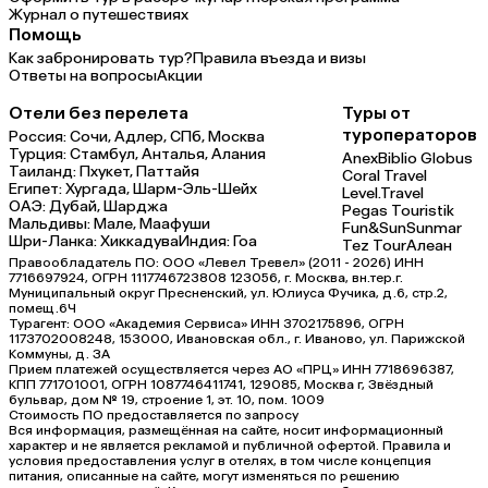
Журнал о путешествиях
Помощь
Как забронировать тур?
Правила въезда и визы
Ответы на вопросы
Акции
Отели без перелета
Туры от
туроператоров
Россия:
Сочи,
Адлер,
СПб,
Москва
Турция:
Стамбул,
Анталья,
Алания
Anex
Biblio Globus
Таиланд:
Пхукет,
Паттайя
Coral Travel
Египет:
Хургада,
Шарм-Эль-Шейх
Level.Travel
ОАЭ:
Дубай,
Шарджа
Pegas Touristik
Мальдивы:
Мале,
Маафуши
Fun&Sun
Sunmar
Шри-Ланка:
Хиккадува
Индия:
Гоа
Tez Tour
Алеан
Правообладатель ПО: ООО «Левел Тревел» (2011 - 2026) ИНН
7716697924, ОГРН 1117746723808 123056, г. Москва, вн.тер.г.
Муниципальный округ Пресненский, ул. Юлиуса Фучика, д.6, стр.2,
помещ.6Ч
Турагент: ООО «Академия Сервиса» ИНН 3702175896, ОГРН
1173702008248, 153000, Ивановская обл., г. Иваново, ул. Парижской
Коммуны, д. ЗА
Прием платежей осуществляется через АО «ПРЦ» ИНН 7718696387,
КПП 771701001, ОГРН 1087746411741, 129085, Москва г, Звёздный
бульвар, дом № 19, строение 1, эт. 10, пом. 1009
Стоимость ПО предоставляется по запросу
Вся информация, размещённая на сайте, носит информационный
характер и не является рекламой и публичной офертой. Правила и
условия предоставления услуг в отелях, в том числе концепция
питания, описанные на сайте, могут изменяться по решению