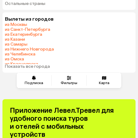
Остальные страны
ОАЭ
Вьетнам
Мальдивы
Грузия
Вылеты из городов
Армения
Шри-Ланка
из Москвы
Казахстан
Азербайджан
из Санкт-Петербурга
из Екатеринбурга
Узбекистан
Сербия
из Казани
Катар
Киргизия
из Самары
из Нижнего Новгорода
Гонконг
Саудовская Аравия
из Челябинска
Венгрия
из Омска
из Красноярска
Показать все города
из Волгограда
Подписка
Фильтры
Карта
Приложение Левел.Тревел для
удобного поиска туров
и отелей с мобильных
устройств