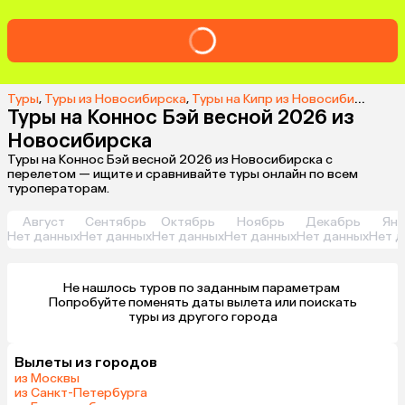
Туры
,
Туры из Новосибирска
,
Туры на Кипр из Новосибирска
,
Ту
Туры на Коннос Бэй весной 2026 из
Новосибирска
Туры на Коннос Бэй весной 2026 из Новосибирска с
перелетом — ищите и сравнивайте туры онлайн по всем
туроператорам.
Август
Сентябрь
Октябрь
Ноябрь
Декабрь
Янв
Нет данных
Нет данных
Нет данных
Нет данных
Нет данных
Нет д
Не нашлось туров по заданным параметрам 

 Попробуйте поменять даты вылета или поискать 
туры из другого города
Вылеты из городов
из Москвы
из Санкт-Петербурга