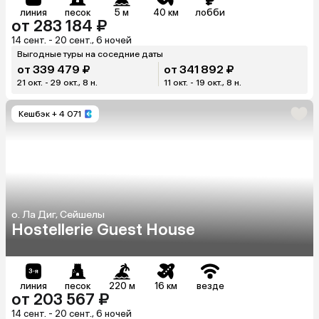
линия
песок
5 м
40 км
лобби
от 283 184 ₽
14 сент. - 20 сент., 6 ночей
Выгодные туры на соседние даты
от 339 479 ₽
от 341 892 ₽
21 окт. - 29 окт., 8 н.
11 окт. - 19 окт., 8 н.
Кешбэк
+ 4 071
о. Ла Диг, Сейшелы
Hostellerie Guest House
линия
песок
220 м
16 км
везде
от 203 567 ₽
14 сент. - 20 сент., 6 ночей