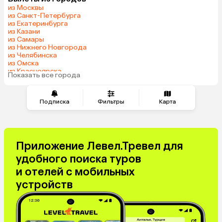
Армения
Шри-Ланка
из Москвы
Казахстан
Азербайджан
из Санкт-Петербурга
из Екатеринбурга
Узбекистан
Сербия
из Казани
Катар
Киргизия
из Самары
из Нижнего Новгорода
Гонконг
Саудовская Аравия
из Челябинска
Венгрия
из Омска
из Красноярска
Показать все города
из Волгограда
Подписка
Фильтры
Карта
Приложение Левел.Тревел для
удобного поиска туров
и отелей с мобильных
устройств