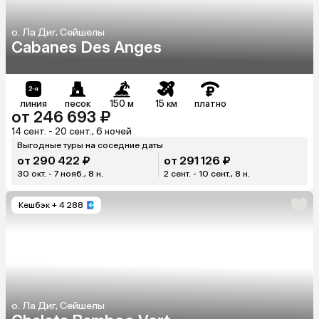
о. Ла Диг, Сейшелы
Cabanes Des Anges
линия
песок
150 м
15 км
платно
от 246 693 ₽
14 сент. - 20 сент., 6 ночей
Выгодные туры на соседние даты
от 290 422 ₽
от 291 126 ₽
30 окт. - 7 нояб., 8 н.
2 сент. - 10 сент., 8 н.
Кешбэк
+ 4 288
о. Ла Диг, Сейшелы