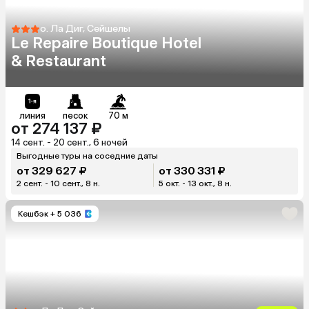
о. Ла Диг, Сейшелы
Le Repaire Boutique Hotel
& Restaurant
линия
песок
70 м
от 274 137 ₽
14 сент. - 20 сент., 6 ночей
Выгодные туры на соседние даты
от 329 627 ₽
от 330 331 ₽
2 сент. - 10 сент., 8 н.
5 окт. - 13 окт., 8 н.
Кешбэк
+ 5 036