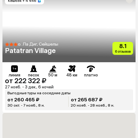
Кешбэк
+ 4 446
о. Ла Диг, Сейшелы
8.1
Patatran Village
6 отзывов
линия
песок
50 м
48 км
платно
от 222 322 ₽
27 нояб. - 3 дек., 6 ночей
Выгодные туры на соседние даты
от 260 465 ₽
от 265 687 ₽
30 окт. - 7 нояб., 8 н.
20 нояб. - 28 нояб., 8 н.