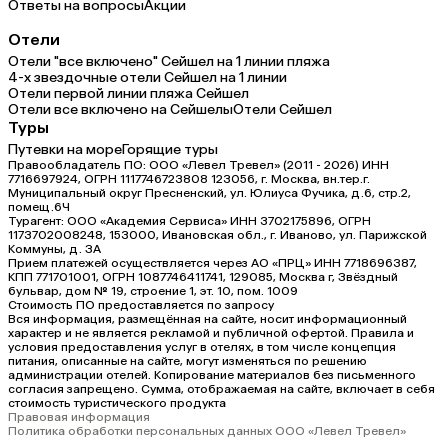
Ответы на вопросы
Акции
Отели
Отели "все включено" Сейшел на 1 линии пляжа
4-х звездочные отели Сейшел на 1 линии
Отели первой линии пляжа Сейшел
Отели все включено на Сейшелы
Отели Сейшел
Туры
Путевки на море
Горящие туры
Правообладатель ПО: ООО «Левел Тревел» (2011 - 2026) ИНН
7716697924, ОГРН 1117746723808 123056, г. Москва, вн.тер.г.
Муниципальный округ Пресненский, ул. Юлиуса Фучика, д.6, стр.2,
помещ.6Ч
Турагент: ООО «Академия Сервиса» ИНН 3702175896, ОГРН
1173702008248, 153000, Ивановская обл., г. Иваново, ул. Парижской
Коммуны, д. ЗА
Прием платежей осуществляется через АО «ПРЦ» ИНН 7718696387,
КПП 771701001, ОГРН 1087746411741, 129085, Москва г, Звёздный
бульвар, дом № 19, строение 1, эт. 10, пом. 1009
Стоимость ПО предоставляется по запросу
Вся информация, размещённая на сайте, носит информационный
характер и не является рекламой и публичной офертой. Правила и
условия предоставления услуг в отелях, в том числе концепция
питания, описанные на сайте, могут изменяться по решению
администрации отелей. Копирование материалов без письменного
согласия запрещено. Сумма, отображаемая на сайте, включает в себя
стоимость туристического продукта
Правовая информация
Политика обработки персональных данных ООО «Левел Тревел»