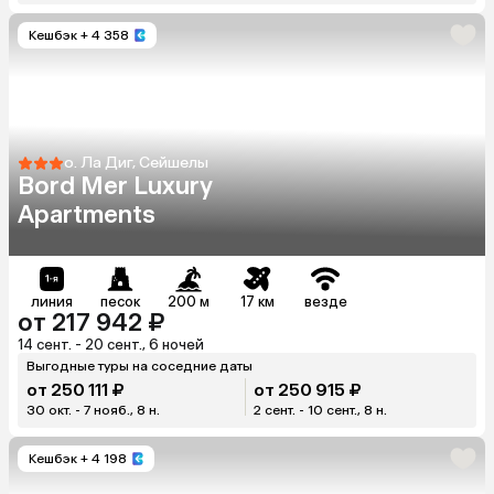
Кешбэк
+ 4 358
о. Ла Диг, Сейшелы
Bord Mer Luxury
Apartments
линия
песок
200 м
17 км
везде
от 217 942 ₽
14 сент. - 20 сент., 6 ночей
Выгодные туры на соседние даты
от 250 111 ₽
от 250 915 ₽
30 окт. - 7 нояб., 8 н.
2 сент. - 10 сент., 8 н.
Кешбэк
+ 4 198