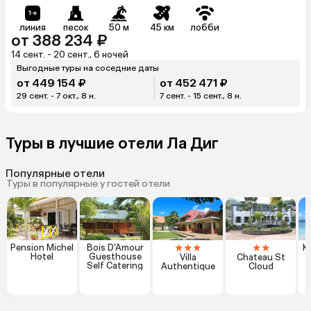
линия
песок
50 м
45 км
лобби
от 388 234 ₽
14 сент. - 20 сент., 6 ночей
Выгодные туры на соседние даты
от 449 154 ₽
от 452 471 ₽
29 сент. - 7 окт., 8 н.
7 сент. - 15 сент., 8 н.
Туры в лучшие отели Ла Диг
Популярные отели
Туры в популярные у гостей отели
★
★
★
★
★
Pension Michel
Bois D'Amour
K
Hotel
Guesthouse
Villa
Chateau St
Self Catering
Authentique
Cloud