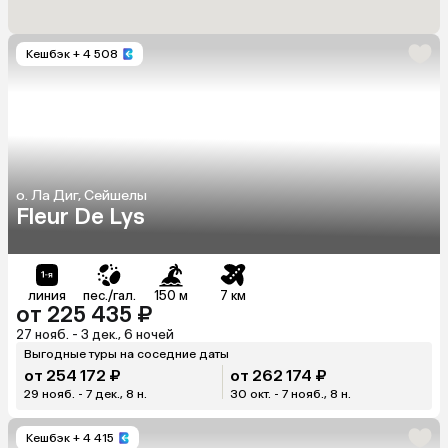
Кешбэк
+ 4 508
о. Ла Диг, Сейшелы
Fleur De Lys
линия
пес./гал.
150 м
7 км
от 225 435 ₽
27 нояб. - 3 дек., 6 ночей
Выгодные туры на соседние даты
от 254 172 ₽
от 262 174 ₽
29 нояб. - 7 дек., 8 н.
30 окт. - 7 нояб., 8 н.
Кешбэк
+ 4 415