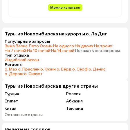
Можно купаться
Туры из Новосибирска на курорты о. Ла Диг
Популярные запросы
Зима
·
Весна
·
Лето
·
Осень
·
На одного
·
На двоих
·
На троих
·
На 7 ночей
·
На 10 ночей
·
На 14 ночей
·
Показать все запросы
Тип отдыха
Индийский океан
Регионы
о. Маэ
·
о. Праслен
·
о. Кузин
·
о. Бёрд
·
о. Серф
·
о. Денис
·
о. Дерош
·
о. Силуэт
Туры из Новосибирска в другие страны
Турция
Россия
Египет
Абхазия
Китай
Таиланд
Остальные страны
Вьетнам
ОАЭ
Мальдивы
Грузия
Вылеты из городов