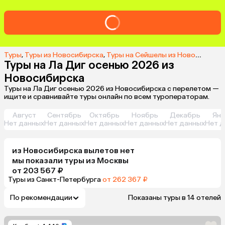
Туры
,
Туры из Новосибирска
,
Туры на Сейшелы из Новосибирска
Туры на Ла Диг осенью 2026 из
Новосибирска
Туры на Ла Диг осенью 2026 из Новосибирска с перелетом —
ищите и сравнивайте туры онлайн по всем туроператорам.
Август
Сентябрь
Октябрь
Ноябрь
Декабрь
Янв
Нет данных
Нет данных
Нет данных
Нет данных
Нет данных
Нет д
из
Новосибирска
вылетов нет
мы показали туры
из
Москвы
от 203 567 ₽
Туры из Санкт-Петербурга
от 262 367 ₽
По рекомендации
Показаны туры в 14 отелей