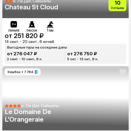
о. Ла Диг, Сейшелы
10
Chateau St Cloud
3 отзыва
линия
песок
1 км
от 251 820 ₽
14 сент. - 20 сент., 6 ночей
Выгодные туры на соседние даты
от 276 047 ₽
от 276 750 ₽
2 сент. - 10 сент., 8 н.
5 окт. - 13 окт., 8 н.
Кешбэк
+ 7 764
о. Ла Диг, Сейшелы
Le Domaine De
L'Orangeraie