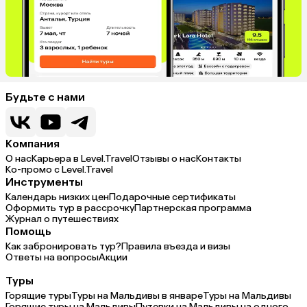
Будьте с нами
Компания
О нас
Карьера в Level.Travel
Отзывы о нас
Контакты
Ко-промо с Level.Travel
Инструменты
Календарь низких цен
Подарочные сертификаты
Оформить тур в рассрочку
Партнерская программа
Журнал о путешествиях
Помощь
Как забронировать тур?
Правила въезда и визы
Ответы на вопросы
Акции
Туры
Горящие туры
Туры на Мальдивы в январе
Туры на Мальдивы
Горящие туры на Мальдивы
Путевки на Мальдивы на одного