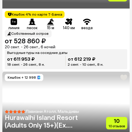
Кешбэк 4% по карте Т-Банка
линия
песок
15 м
140 км
везде
Собственный остров
от 528 860 ₽
20 сент. - 26 сент., 6 ночей
Выгодные туры на соседние даты
от 611 953 ₽
от 612 219 ₽
18 сент. - 26 сент., 8 н.
2 сент. - 10 сент., 8 н.
Кешбэк
+ 12 998
Лавиани Атолл, Мальдивы
Hurawalhi Island Resort
10
(Adults Only 15+)(Ex.
10 отзывов