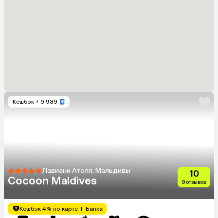
Кешбэк
+ 9 939
Лавиани Атолл, Мальдивы
10
Cocoon Maldives
9 отзывов
Кешбэк 4% по карте Т-Банка