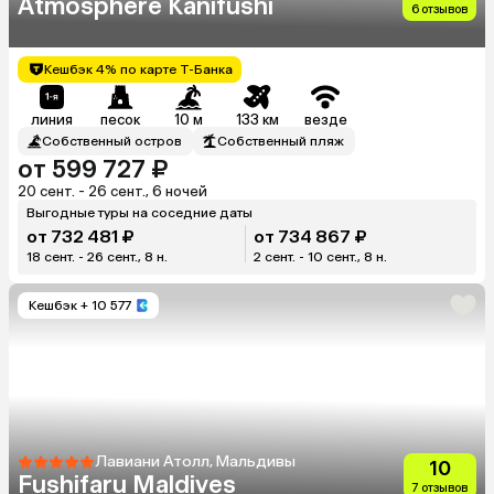
Atmosphere Kanifushi
6 отзывов
Кешбэк 4% по карте Т-Банка
линия
песок
10 м
133 км
везде
Собственный остров
Собственный пляж
от 599 727 ₽
20 сент. - 26 сент., 6 ночей
Выгодные туры на соседние даты
от 732 481 ₽
от 734 867 ₽
18 сент. - 26 сент., 8 н.
2 сент. - 10 сент., 8 н.
Кешбэк
+ 10 577
Лавиани Атолл, Мальдивы
10
Fushifaru Maldives
7 отзывов