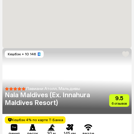
Кешбэк
+ 10 146
Лавиани Атолл, Мальдивы
Nala Maldives (Ex. Innahura
9.5
Maldives Resort)
6 отзывов
Кешбэк 4% по карте Т-Банка
линия
песок
30 м
145 км
везде