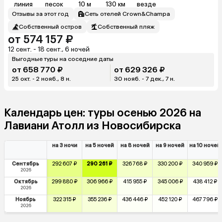
линия
песок
10 м
130 км
везде
Отзывы за этот год
Сеть отелей Crown&Champa
Собственный остров
Собственный пляж
от 574 157 ₽
12 сент. - 18 сент., 6 ночей
Выгодные туры на соседние даты
от 658 770 ₽
от 629 326 ₽
25 окт. - 2 нояб., 8 н.
30 нояб. - 7 дек., 7 н.
Календарь цен: туры осенью 2026 на
Лавиани Атолл из Новосибирска
на 3 ночи
на 5 ночей
на 8 ночей
на 9 ночей
на 10 ночей
Сентябрь
292 607 ₽
290 261 ₽
326 768 ₽
330 200 ₽
340 959 ₽
2026
Октябрь
299 880 ₽
306 966 ₽
415 955 ₽
345 006 ₽
438 412 ₽
2026
Ноябрь
322 315 ₽
355 236 ₽
436 446 ₽
452 120 ₽
467 796 ₽
2026