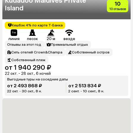
Kudadoo Maldives Private
10
Island
10 отзывов
Кешбэк 4% по карте Т-Банка
линия
песок
20 м
везде
Отзывы за этот год
Премиальный отдых
Сеть отелей Crown&Champa
Собственный остров
Собственный пляж
от 1 940 290 ₽
22 окт. - 28 окт., 6 ночей
Выгодные туры на соседние даты
от 2 493 868 ₽
от 2 513 834 ₽
22 окт. - 30 окт., 8 н.
2 сент. - 10 сент., 8 н.