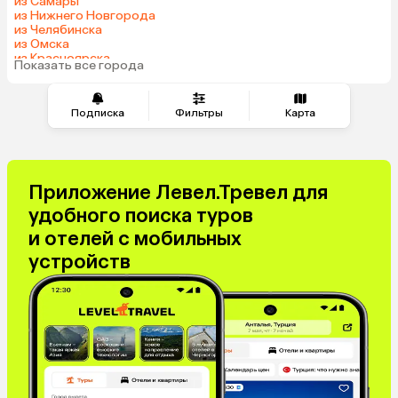
из Самары
из Нижнего Новгорода
Гонконг
Саудовская Аравия
из Челябинска
Венгрия
из Омска
из Красноярска
Показать все города
из Волгограда
Подписка
Фильтры
Карта
Приложение Левел.Тревел для
удобного поиска туров
и отелей с мобильных
устройств