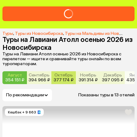
Туры
,
Туры из Новосибирска
,
Туры на Мальдивы из Новосибирска
Туры на Лавиани Атолл осенью 2026 из
Новосибирска
Туры на Лавиани Атолл осенью 2026 из Новосибирска с
перелетом — ищите и сравнивайте туры онлайн по всем
туроператорам.
Август
Сентябрь
Октябрь
Ноябрь
Декабрь
Янв
354 151 ₽
394 966 ₽
377 174 ₽
391 314 ₽
397 095 ₽
435 
По рекомендации
Показаны туры в 13 отелей
Кешбэк
+ 9 663