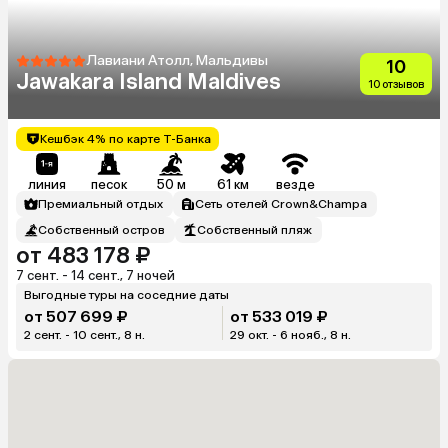
Лавиани Атолл, Мальдивы
10
Jawakara Island Maldives
10 отзывов
Кешбэк 4% по карте Т-Банка
линия
песок
50 м
61 км
везде
Премиальный отдых
Сеть отелей Crown&Champa
Собственный остров
Собственный пляж
от 483 178 ₽
7 сент. - 14 сент., 7 ночей
Выгодные туры на соседние даты
от 507 699 ₽
от 533 019 ₽
2 сент. - 10 сент., 8 н.
29 окт. - 6 нояб., 8 н.