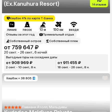
10
(Ex.Kanuhura Resort)
14 отзывов
Кешбэк 4% по карте Т-Банка
линия
песок
10 м
150 км
везде
Отзывы за этот год
Премиальный отдых
Собственный остров
Собственный пляж
от 759 647 ₽
20 сент. - 26 сент., 6 ночей
Выгодные туры на соседние даты
от 908 969 ₽
от 911 455 ₽
2 сент. - 10 сент., 8 н.
18 сент. - 26 сент., 8 н.
Кешбэк
+ 38 805
Лавиани Атолл, Мальдивы