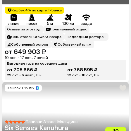
Hurawalhi Resort Maldives)
Кешбэк 4% по карте Т-Банка
линия
песок
5 м
130 км
везде
Отзывы за этот год
Премиальный отдых
Сеть отелей Crown&Champa
Подводный ресторан
Собственный остров
Собственный пляж
от 649 903 ₽
10 окт. - 17 окт., 7 ночей
Выгодные туры на соседние даты
от 705 666 ₽
от 768 595 ₽
29 окт. - 6 нояб., 8 н.
10 окт. - 18 окт., 8 н.
Кешбэк
+ 15 192
Лавиани Атолл, Мальдивы
Six Senses Kanuhura