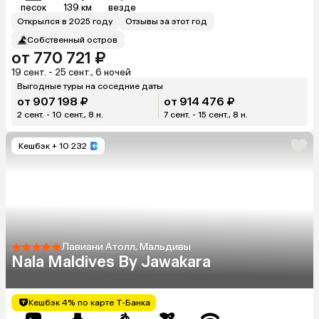
песок
139 км
везде
Открылся в 2025 году
Отзывы за этот год
Собственный остров
от 770 721 ₽
19 сент. - 25 сент., 6 ночей
Выгодные туры на соседние даты
от 907 198 ₽
от 914 476 ₽
2 сент. - 10 сент., 8 н.
7 сент. - 15 сент., 8 н.
Кешбэк
+ 10 232
Лавиани Атолл, Мальдивы
Nala Maldives By Jawakara
Кешбэк 4% по карте Т-Банка