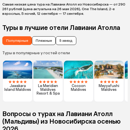
Самая низкая цена тура на Лавиани Атолл из Новосибирска — от 290
261 рублей (цена актуальна на 26 мая 2026), One The Island, 2-е
взрослых, 5 ночей, 12 сентября — 17 сентября.
Туры в лучшие отели Лавиани Атолла
Популярные
Пляжные
5 звезд
Туры в популярные у гостей отели
★
★
★
★
★
★
★
★
★
★
★
★
★
★
★
★
★
★
★
★
Jawakara
Le Meridien
Cocoon
Meyyafushi
K
Island Maldives
Maldives
Maldives
Maldives
Resort & Spa
Вопросы о турах на Лавиани Атолл
(Мальдивы) из Новосибирска осенью
2026