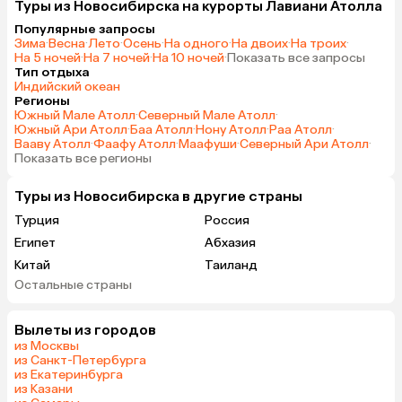
Туры из Новосибирска на курорты Лавиани Атолла
Популярные запросы
Зима
·
Весна
·
Лето
·
Осень
·
На одного
·
На двоих
·
На троих
·
На 5 ночей
·
На 7 ночей
·
На 10 ночей
·
Показать все запросы
Тип отдыха
Индийский океан
Регионы
Южный Мале Атолл
·
Северный Мале Атолл
·
Южный Ари Атолл
·
Баа Атолл
·
Нону Атолл
·
Раа Атолл
·
Вааву Атолл
·
Фаафу Атолл
·
Маафуши
·
Северный Ари Атолл
·
Показать все регионы
Туры из Новосибирска в другие страны
Турция
Россия
Египет
Абхазия
Китай
Таиланд
Остальные страны
Вьетнам
ОАЭ
Мальдивы
Грузия
Вылеты из городов
Армения
Шри-Ланка
из Москвы
Казахстан
Азербайджан
из Санкт-Петербурга
из Екатеринбурга
Узбекистан
Сербия
из Казани
Катар
Киргизия