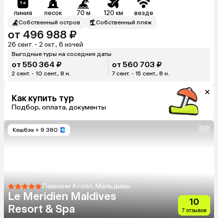
линия
песок
70 м
120 км
везде
Собственный остров
Собственный пляж
от 496 988 ₽
26 сент. - 2 окт., 6 ночей
Выгодные туры на соседние даты
от 550 364 ₽
от 560 703 ₽
2 сент. - 10 сент., 8 н.
7 сент. - 15 сент., 8 н.
Как купить тур
Подбор, оплата, документы
Кешбэк
+ 9 380
Лавиани Атолл, Мальдивы
Le Meridien Maldives
10
Resort & Spa
7 отзывов