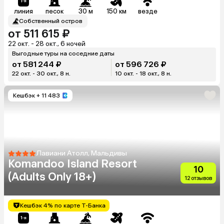
линия
песок
30 м
150 км
везде
Собственный остров
от 511 615 ₽
22 окт. - 28 окт., 6 ночей
Выгодные туры на соседние даты
от 581 244 ₽
от 596 726 ₽
22 окт. - 30 окт., 8 н.
10 окт. - 18 окт., 8 н.
Кешбэк
+ 11 483
Лавиани Атолл, Мальдивы
Komandoo Island Resort
10
(Adults Only 18+)
12 отзывов
Кешбэк 4% по карте Т-Банка