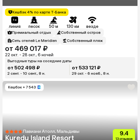
Кешбэк 4% по карте Т-Банка
линия
песок
50 м
130 км
везде
Премиальный отдых
Собственный остров
Сеть отелей Le Meridien
Собственный пляж
от 469 017 ₽
22 окт. - 28 окт., 6 ночей
Выгодные туры на соседние даты
от 502 498 ₽
от 533 121 ₽
2 сент. - 10 сент., 8 н.
29 окт. - 6 нояб., 8 н.
Кешбэк
+ 7 543
Лавиани Атолл, Мальдивы
9.4
Kuredu Island Resort
13 отзывов