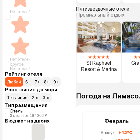
Пятизвездочные отели
Нет отелей
Премиальный отдых
★
★
★
★
★
★
Нет отелей
St Raphael
Gra
другое
Нет отелей
Resort & Marina
Рейтинг отеля
Любой
6+
7+
8+
9+
Расстояние до моря
Погода на Лимасо
1-я линия
2-я
3-я
Тип размещения
Отель
3 отеля от 167 206 ₽
Бюджет на двоих
Февраль
Воздух:
+12°C