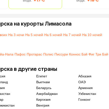
Вода:
+17°C
Вода:
+18°C
рска на курорты Лимасола
воих
·
На 3 ночи
·
На 5 ночей
·
На 6 ночей
·
На 7 ночей
·
На 10 ночей
·
йа-Напа
·
Пафос
·
Протарас
·
Полис
·
Писсури
·
Коннос Бэй
·
Фиг Три Бэй
рска в другие страны
сия
Египет
Абхазия
ланд
Вьетнам
ОАЭ
зия
Беларусь
Армения
ахстан
Азербайджан
Узбекистан
ар
Киргизия
Гонконг
жикистан
Венгрия