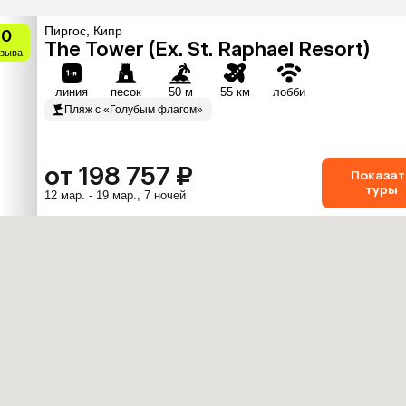
Пиргос, Кипр
10
The Tower (Ex. St. Raphael Resort)
тзыва
линия
песок
50 м
55 км
лобби
Пляж с «Голубым флагом»
от 198 757 ₽
Показат
туры
12 мар. - 19 мар., 7 ночей