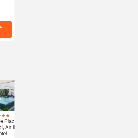
ь
★
★
★
e Plaza
l, An Ihg
otel