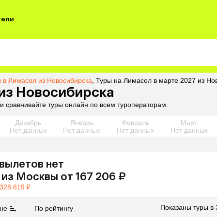
тели
 в Лимасол из Новосибирска
,
Туры на Лимасол в марте 2027 из Но
 из Новосибирска
и сравнивайте туры онлайн по всем туроператорам.
Декабрь
Январь
Февраль
Март
Нет данных
Нет данных
Нет данных
Нет данных
вылетов нет
из
Москвы
от 167 206 ₽
 328 619 ₽
Показаны туры в 
не
По рейтингу