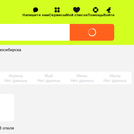
Напишите нам
Сервисы
Мой список
Помощь
Войти
восибирска
Апрель
Май
Июнь
Июль
Нет данных
Нет данных
Нет данных
Нет данных
3 отеля