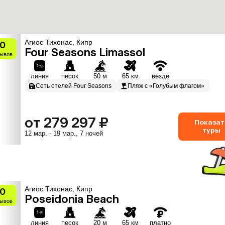
Агиос Тихонас, Кипр
.0
Four Seasons Limassol
зывов
линия
песок
50 м
65 км
везде
Сеть отелей Four Seasons
Пляж с «Голубым флагом»
от 279 297 ₽
Показат
туры
12 мар. - 19 мар., 7 ночей
Агиос Тихонас, Кипр
.0
Poseidonia Beach
зывов
линия
песок
20 м
65 км
платно