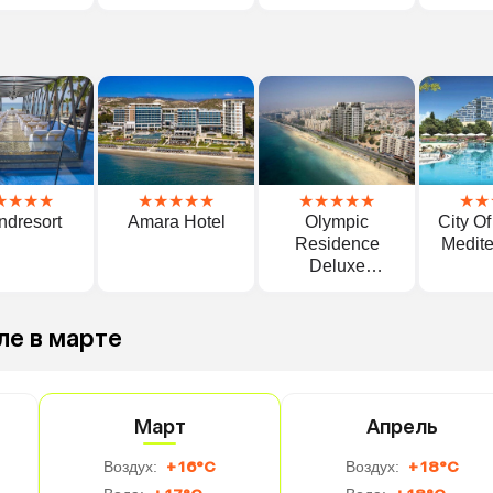
★
★
★
★
★
★
★
★
★
★
★
★
★
★
★
★
ndresort
Amara Hotel
Olympic
City O
Residence
Medit
Deluxe
Apartments
ле в марте
Март
Апрель
Воздух:
+16°C
Воздух:
+18°C