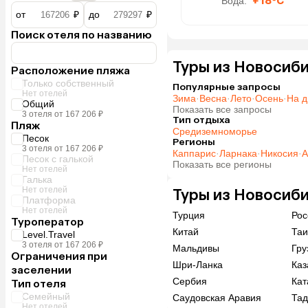
Вода:
+18°C
от
₽
до
₽
Поиск отеля по названию
Туры из Новосиби
Расположение пляжа
Только собственный
Популярные запросы
Нет отелей
Зима
·
Весна
·
Лето
·
Осень
·
На д
Общий
Показать все запросы
3 отеля от 167 206 ₽
Тип отдыха
Пляж
Средиземноморье
Песок
Регионы
3 отеля от 167 206 ₽
Каппарис
·
Ларнака
·
Никосия
·
А
Песок с галькой
Показать все регионы
Нет отелей
Галька
Нет отелей
Туры из Новосиби
Платформа
Нет отелей
Турция
Рос
Туроператор
Китай
Таи
Level.Travel
3 отеля от 167 206 ₽
Мальдивы
Гру
Ограничения при
Шри-Ланка
Каз
заселении
Сербия
Кат
Тип отеля
Семейный
Саудовская Аравия
Тад
Нет отелей