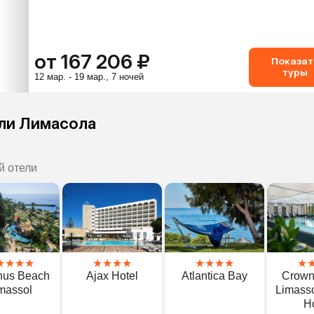
от 167 206 ₽
Показат
туры
12 мар. - 19 мар., 7 ночей
ели Лимасола
й отели
★
★
★
★
★
★
★
★
★
★
★
★
★
hus Beach
Ajax Hotel
Atlantica Bay
Crown
massol
Limasso
H