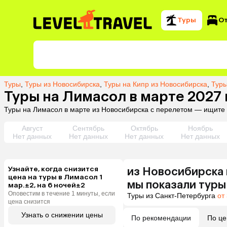
Туры
О
Туры
,
Туры из Новосибирска
,
Туры на Кипр из Новосибирска
,
Туры
Туры на Лимасол в марте 2027
Туры на Лимасол в марте из Новосибирска с перелетом — ищите 
Август
Сентябрь
Октябрь
Ноябрь
Нет данных
Нет данных
Нет данных
Нет данных
Узнайте, когда снизится
из
Новосибирска
цена на туры в Лимасол 1
мы показали туры
мар.±2, на 6 ночей±2
Оповестим в течение 1 минуты, если
Туры из Санкт-Петербурга
от
цена снизится
Узнать о снижении цены
По рекомендации
По це