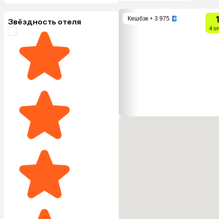
Кешбэк
+ 3 975
Звёздность отеля
4 о