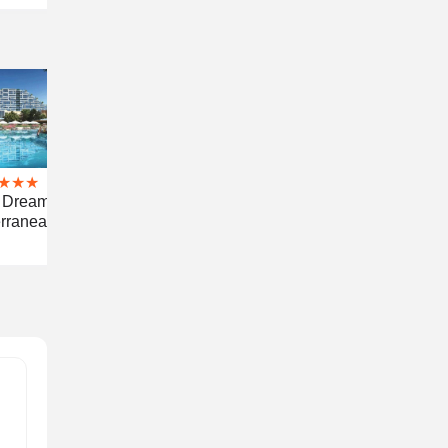
★
★
★
f Dreams
erranean