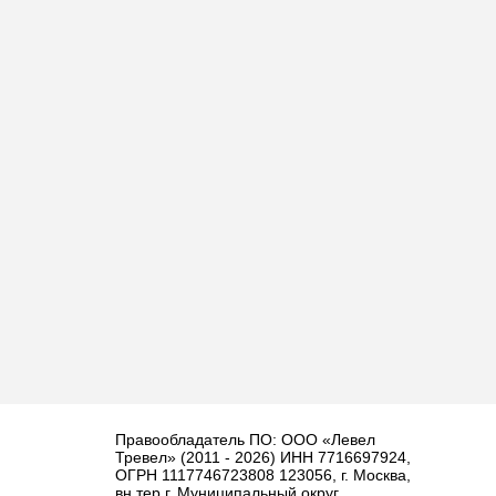
Правообладатель ПО: ООО «Левел
Тревел» (2011 - 2026) ИНН 7716697924,
ОГРН 1117746723808 123056, г. Москва,
вн.тер.г. Муниципальный округ