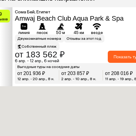
Сома Бей, Египет
9
Amwaj Beach Club Aqua Park & Spa
зывов
линия
песок
50 м
45 км
везде
Двухкомнатные номера
Отзывы за этот год
Собственный пляж
от 183 562 ₽
Показать т
6 апр. - 12 апр., 6 ночей
Выгодные туры на соседние даты
от 201 936 ₽
от 203 857 ₽
от 208 016 ₽
12 апр. - 20 апр., 8 н.
2 апр. - 10 апр., 8 н.
11 апр. - 19 апр., 