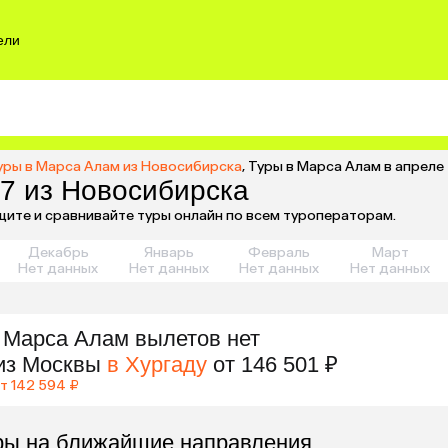
ели
уры в Марса Алам из Новосибирска
,
Туры в Марса Алам в апреле
7 из Новосибирска
щите и сравнивайте туры онлайн по всем туроператорам.
Декабрь
Январь
Февраль
Март
Нет данных
Нет данных
Нет данных
Нет данных
 Марса Алам
вылетов нет
из
Москвы
в Хургаду
от 146 501 ₽
т 142 594 ₽
ры на ближайшие направления