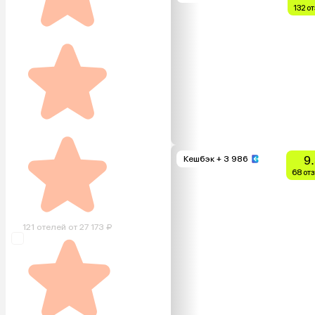
132 о
9
Кешбэк
+ 3 986
68 от
121 отелей от 27 173 ₽