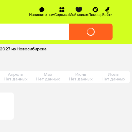
Напишите нам
Сервисы
Мой список
Помощь
Войти
 2027 из Новосибирска
Апрель
Май
Июнь
Июль
Нет данных
Нет данных
Нет данных
Нет данных