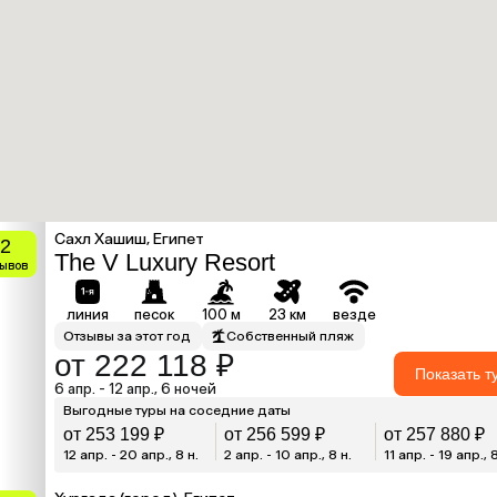
Сахл Хашиш, Египет
.2
The V Luxury Resort
зывов
линия
песок
100 м
23 км
везде
Отзывы за этот год
Собственный пляж
от 222 118 ₽
Показать т
6 апр. - 12 апр., 6 ночей
Выгодные туры на соседние даты
от 253 199 ₽
от 256 599 ₽
от 257 880 ₽
12 апр. - 20 апр., 8 н.
2 апр. - 10 апр., 8 н.
11 апр. - 19 апр., 