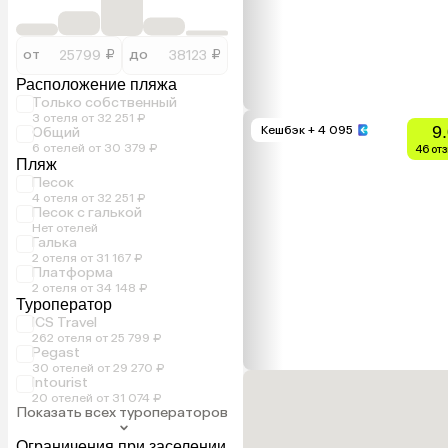
от
₽
до
₽
Расположение пляжа
Только собственный
3 отеля от 32 251 ₽
9
Кешбэк
+ 4 095
Общий
6 отелей от 30 379 ₽
46 от
Пляж
Песок
4 отеля от 32 251 ₽
Песок с галькой
Нет отелей
Галька
2 отеля от 31 167 ₽
Платформа
2 отеля от 34 148 ₽
Туроператор
ICS Travel
262 отеля от 25 799 ₽
Pegast
30 отелей от 29 270 ₽
Intourist
20 отелей от 31 074 ₽
Показать всех туроператоров
Ограничения при заселении