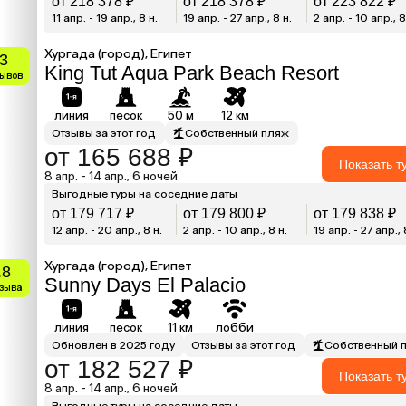
от 218 378 ₽
от 218 378 ₽
от 223 822 ₽
11 апр. - 19 апр., 8 н.
19 апр. - 27 апр., 8 н.
2 апр. - 10 апр., 8
Хургада (город), Египет
.3
King Tut Aqua Park Beach Resort
зывов
линия
песок
50 м
12 км
Отзывы за этот год
Собственный пляж
от 165 688 ₽
Показать т
8 апр. - 14 апр., 6 ночей
Выгодные туры на соседние даты
от 179 717 ₽
от 179 800 ₽
от 179 838 ₽
12 апр. - 20 апр., 8 н.
2 апр. - 10 апр., 8 н.
19 апр. - 27 апр., 
Хургада (город), Египет
.8
Sunny Days El Palacio
тзыва
линия
песок
11 км
лобби
Обновлен в 2025 году
Отзывы за этот год
Собственный 
от 182 527 ₽
Показать т
8 апр. - 14 апр., 6 ночей
Выгодные туры на соседние даты