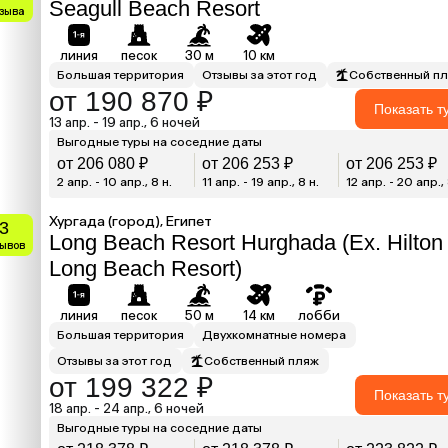
Seagull Beach Resort
тзыва
линия
песок
30 м
10 км
Большая территория
Отзывы за этот год
Собственный п
от 190 870 ₽
Показать т
13 апр. - 19 апр., 6 ночей
Выгодные туры на соседние даты
от 206 080 ₽
от 206 253 ₽
от 206 253 ₽
2 апр. - 10 апр., 8 н.
11 апр. - 19 апр., 8 н.
12 апр. - 20 апр., 
Хургада (город), Египет
.3
Long Beach Resort Hurghada (Ex. Hilton
зывов
Long Beach Resort)
линия
песок
50 м
14 км
лобби
Большая территория
Двухкомнатные номера
Отзывы за этот год
Собственный пляж
от 199 322 ₽
Показать т
18 апр. - 24 апр., 6 ночей
Выгодные туры на соседние даты