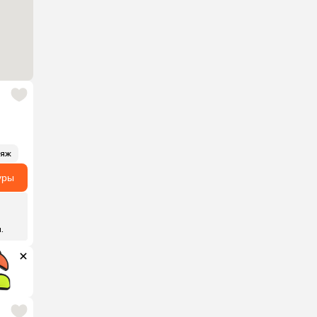
ляж
уры
н.