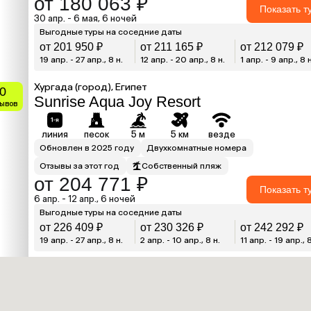
от 180 063 ₽
Показать т
30 апр. - 6 мая, 6 ночей
Выгодные туры на соседние даты
от 201 950 ₽
от 211 165 ₽
от 212 079 ₽
19 апр. - 27 апр., 8 н.
12 апр. - 20 апр., 8 н.
1 апр. - 9 апр., 8 
Хургада (город), Египет
.0
Sunrise Aqua Joy Resort
зывов
линия
песок
5 м
5 км
везде
Обновлен в 2025 году
Двухкомнатные номера
Отзывы за этот год
Собственный пляж
от 204 771 ₽
Показать т
6 апр. - 12 апр., 6 ночей
Выгодные туры на соседние даты
от 226 409 ₽
от 230 326 ₽
от 242 292 ₽
19 апр. - 27 апр., 8 н.
2 апр. - 10 апр., 8 н.
11 апр. - 19 апр., 