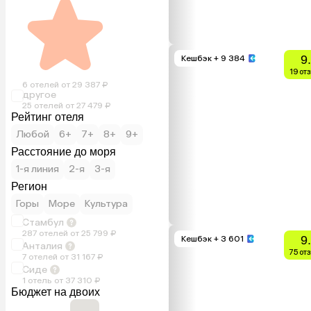
9
Кешбэк
+ 9 384
19 от
6 отелей от 29 387 ₽
другое
25 отелей от 27 479 ₽
Рейтинг отеля
Любой
6+
7+
8+
9+
Расстояние до моря
1-я линия
2-я
3-я
Регион
Горы
Море
Культура
Стамбул
287 отелей от 25 799 ₽
9
Кешбэк
+ 3 601
Анталия
75 от
7 отелей от 31 167 ₽
Сиде
1 отель от 37 310 ₽
Бюджет на двоих