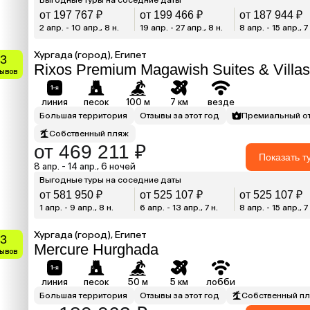
от 197 767 ₽
от 199 466 ₽
от 187 944 ₽
2 апр. - 10 апр., 8 н.
19 апр. - 27 апр., 8 н.
8 апр. - 15 апр., 7
Хургада (город), Египет
.3
Rixos Premium Magawish Suites & Villas
зывов
линия
песок
100 м
7 км
везде
Большая территория
Отзывы за этот год
Премиальный о
Собственный пляж
от 469 211 ₽
Показать т
8 апр. - 14 апр., 6 ночей
Выгодные туры на соседние даты
от 581 950 ₽
от 525 107 ₽
от 525 107 ₽
1 апр. - 9 апр., 8 н.
6 апр. - 13 апр., 7 н.
8 апр. - 15 апр., 7
Хургада (город), Египет
.3
Mercure Hurghada
зывов
линия
песок
50 м
5 км
лобби
Большая территория
Отзывы за этот год
Собственный п