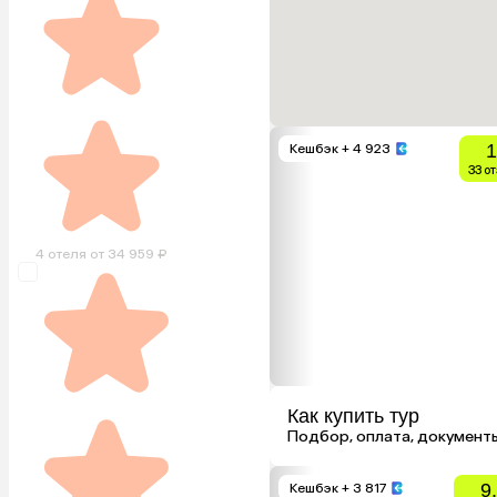
1
Кешбэк
+ 4 923
33 о
4 отеля от 34 959 ₽
Как купить тур
Подбор, оплата, документ
9
Кешбэк
+ 3 817