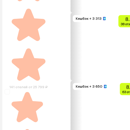
8
Кешбэк
+ 3 313
38 от
8
Кешбэк
+ 3 650
141 отелей от 25 799 ₽
63 о