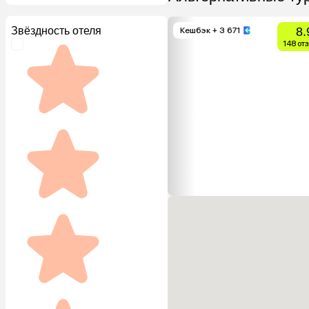
Звёздность отеля
8.
Кешбэк
+ 3 671
148 от