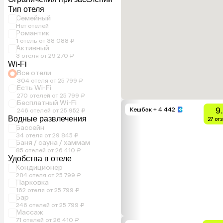
Тип отеля
Семейный
Нет отелей
Романтик
1 отель от 38 088 ₽
Активный
3 отеля от 29 270 ₽
Wi-Fi
Все отели
304 отеля от 25 799 ₽
Есть Wi-Fi
270 отелей от 25 799 ₽
Бесплатный Wi-Fi
9
Кешбэк
+ 4 442
246 отелей от 25 952 ₽
Водные развлечения
27 от
Бассейн
34 отеля от 29 845 ₽
Баня / сауна / хаммам
85 отелей от 26 410 ₽
Удобства в отеле
Кондиционер
284 отеля от 25 799 ₽
Парковка
162 отеля от 25 799 ₽
Бар
246 отелей от 25 799 ₽
Массаж
71 отелей от 26 410 ₽