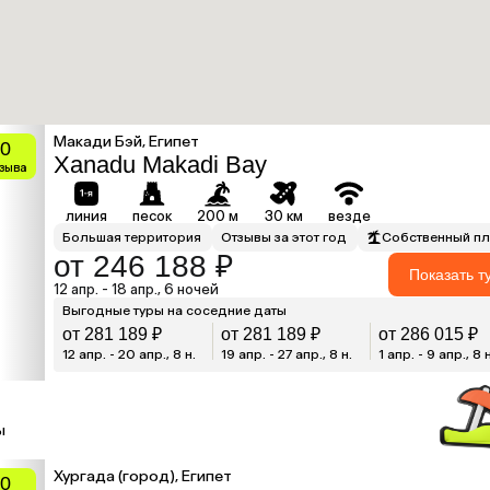
Макади Бэй, Египет
0
Xanadu Makadi Bay
тзыва
линия
песок
200 м
30 км
везде
Большая территория
Отзывы за этот год
Собственный п
от 246 188 ₽
Показать т
12 апр. - 18 апр., 6 ночей
Выгодные туры на соседние даты
от 281 189 ₽
от 281 189 ₽
от 286 015 ₽
12 апр. - 20 апр., 8 н.
19 апр. - 27 апр., 8 н.
1 апр. - 9 апр., 8 
ы
Хургада (город), Египет
.0