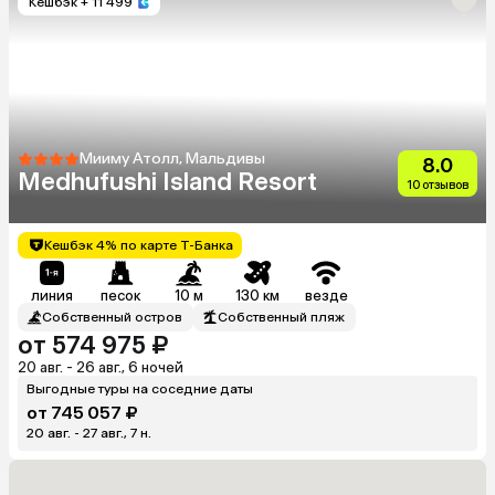
Кешбэк
+ 11 499
Мииму Атолл, Мальдивы
8.0
Medhufushi Island Resort
10 отзывов
Кешбэк 4% по карте Т-Банка
линия
песок
10 м
130 км
везде
Собственный остров
Собственный пляж
от 574 975 ₽
20 авг. - 26 авг., 6 ночей
Выгодные туры на соседние даты
от 745 057 ₽
20 авг. - 27 авг., 7 н.