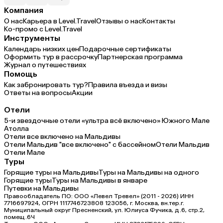
Компания
О нас
Карьера в Level.Travel
Отзывы о нас
Контакты
Ко-промо с Level.Travel
Инструменты
Календарь низких цен
Подарочные сертификаты
Оформить тур в рассрочку
Партнерская программа
Журнал о путешествиях
Помощь
Как забронировать тур?
Правила въезда и визы
Ответы на вопросы
Акции
Отели
5-и звездочные отели «ультра всё включено» Южного Мале
Атолла
Отели все включено на Мальдивы
Отели Мальдив "все включено" с бассейном
Отели Мальдив
Отели Мале
Туры
Горящие туры на Мальдивы
Туры на Мальдивы на одного
Горящие туры
Туры на Мальдивы в январе
Путевки на Мальдивы
Правообладатель ПО: ООО «Левел Тревел» (2011 - 2026) ИНН
7716697924, ОГРН 1117746723808 123056, г. Москва, вн.тер.г.
Муниципальный округ Пресненский, ул. Юлиуса Фучика, д.6, стр.2,
помещ.6Ч