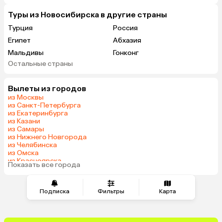
Туры из Новосибирска в другие страны
Турция
Россия
Египет
Абхазия
Мальдивы
Гонконг
Остальные страны
Саудовская Аравия
Вылеты из городов
из Москвы
из Санкт-Петербурга
из Екатеринбурга
из Казани
из Самары
из Нижнего Новгорода
из Челябинска
из Омска
из Красноярска
Показать все города
из Волгограда
Подписка
Фильтры
Карта