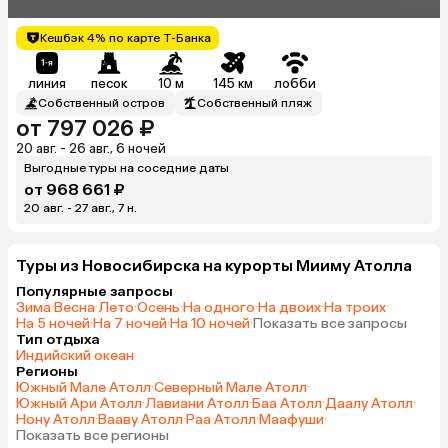
(Adults Only 18+)
Кешбэк 4% по карте Т-Банка
линия
песок
10 м
145 км
лобби
Собственный остров
Собственный пляж
от 797 026 ₽
20 авг. - 26 авг., 6 ночей
Выгодные туры на соседние даты
от 968 661 ₽
20 авг. - 27 авг., 7 н.
Туры из Новосибирска на курорты Мииму Атолла
Популярные запросы
Зима
·
Весна
·
Лето
·
Осень
·
На одного
·
На двоих
·
На троих
·
На 5 ночей
·
На 7 ночей
·
На 10 ночей
·
Показать все запросы
Тип отдыха
Индийский океан
Регионы
Южный Мале Атолл
·
Северный Мале Атолл
·
Южный Ари Атолл
·
Лавиани Атолл
·
Баа Атолл
·
Даалу Атолл
·
Нону Атолл
·
Вааву Атолл
·
Раа Атолл
·
Маафуши
·
Показать все регионы