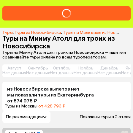
Туры
,
Туры из Новосибирска
,
Туры на Мальдивы из Новосибирска
Туры на Мииму Атолл для троих из
Новосибирска
Туры на Мииму Атолл для троих из Новосибирска — ищите и
сравнивайте туры онлайн по всем туроператорам.
Август
Сентябрь
Октябрь
Ноябрь
Декабрь
Янв
Нет данных
Нет данных
Нет данных
Нет данных
Нет данных
Нет д
из
Новосибирска
вылетов нет
мы показали туры
из
Екатеринбурга
от 574 975 ₽
Туры из Москвы
от 428 793 ₽
По рекомендации
Показаны туры в 2 отеля