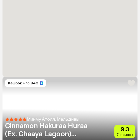
Кешбэк
+ 15 940
Мииму Атолл, Мальдивы
Cinnamon Hakuraa Huraa
9.3
(Ex. Chaaya Lagoon)
7 отзывов